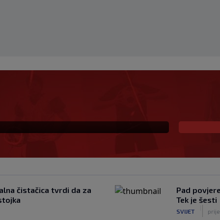
 već šest godina
lna čistačica tvrdi da za
Pad povjeren
stojka
Tek je šesti
|
SVIJET
prij