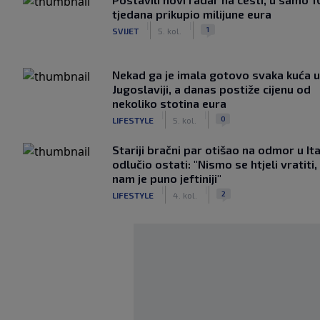
tjedana prikupio milijune eura
|
|
1
SVIJET
5. kol.
Nekad ga je imala gotovo svaka kuća u
Jugoslaviji, a danas postiže cijenu od
nekoliko stotina eura
|
|
0
LIFESTYLE
5. kol.
Stariji bračni par otišao na odmor u Ital
odlučio ostati: "Nismo se htjeli vratiti,
nam je puno jeftiniji"
|
|
2
LIFESTYLE
4. kol.