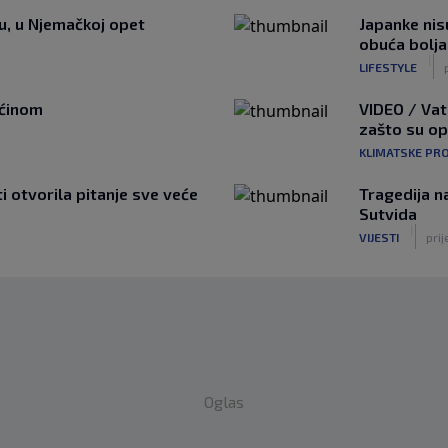
tu, u Njemačkoj opet
Japanke nisu
obuća bolja
|
LIFESTYLE
ućinom
VIDEO / Vat
zašto su o
KLIMATSKE PR
ti otvorila pitanje sve veće
Tragedija n
Sutvida
|
VIJESTI
prij
Oglas