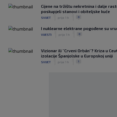
Cijene na tržištu nekretnina i dalje ras
poskupjeli stanovi i obiteljske kuće
|
|
0
SVIJET
prije 1 h
I nuklearne elektrane pogođene su vr
|
|
0
VIJESTI
prije 1 h
Vizionar ili "Crveni Orbán"? Kriza u Ceu
izolacije Španjolske u Europskoj uniji
|
|
1
SVIJET
prije 1 h