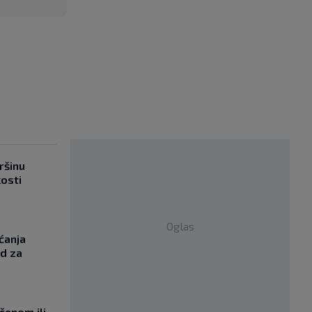
ršinu
kosti
Oglas
ćanja
od za
učenom ili