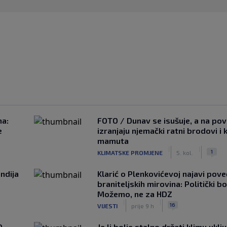
na:
FOTO / Dunav se isušuje, a na pov
e
izranjaju njemački ratni brodovi i 
mamuta
|
|
1
KLIMATSKE PROMJENE
5. kol.
ndija
Klarić o Plenkovićevoj najavi pove
braniteljskih mirovina: Politički b
Možemo, ne za HDZ
|
|
16
VIJESTI
prije 9 h
0
Je li bolje stalno držati klimu uklj