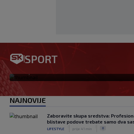
SPORT
Ovo se Hajduku nije dogodilo
|
SK
prije 2 h
NAJNOVIJE
Zaboravite skupa sredstva: Profesiona
blistave podove trebate samo dva sa
|
|
0
LIFESTYLE
prije 41 min