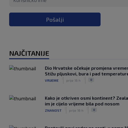
Pošalji
NAJČITANIJE
Dio Hrvatske očekuje promjena vreme
Stižu pljuskovi, bura i pad temperatur
|
|
0
VRIJEME
prije 16 h
Kako je otkriven osmi kontinent? Zeala
im je cijelo vrijeme bila pod nosom
|
|
0
ZNANOST
prije 16 h
Postavili novi radar na cesti, u samo 1