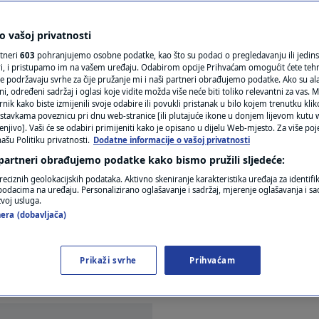
BiH opovrgnuo tvrdnju
N1(DIS)INFO
a: "Nitko mi to nije
KLIMATSKE PROMJENE
 vašoj privatnosti
rtneri
603
pohranjujemo osobne podatke, kao što su podaci o pregledavanju ili jedins
FOTO
ori, i pristupamo im na vašem uređaju. Odabirom opcije Prihvaćam omogućit ćete teh
e podržavaju svrhe za čije pružanje mi i naši partneri obrađujemo podatke. Ako su ala
 određeni sadržaj i oglasi koje vidite možda više neće biti toliko relevantni za vas. Mo
VIDEO
rnik kako biste izmijenili svoje odabire ili povukli pristanak u bilo kojem trenutku kl
a
stavkama poveznicu pri dnu web-stranice [ili plutajuće ikone u donjem lijevom kutu w
enjivo]. Vaši će se odabiri primijeniti kako je opisano u dijelu Web-mjesto. Za više poj
ašu Politiku privatnosti.
Dodatne informacije o vašoj privatnosti
 partneri obrađujemo podatke kako bismo pružili sljedeće:
reciznih geolokacijskih podataka. Aktivno skeniranje karakteristika uređaja za identifi
p podacima na uređaju. Personalizirano oglašavanje i sadržaj, mjerenje oglašavanja i sad
zvoj usluga.
era (dobavljača)
n Schmidt opovrgnuo je u intervju za Face TV iz S
tavljanjem na crnu listu ako se ne povuče s dužnost
Prikaži svrhe
Prihvaćam