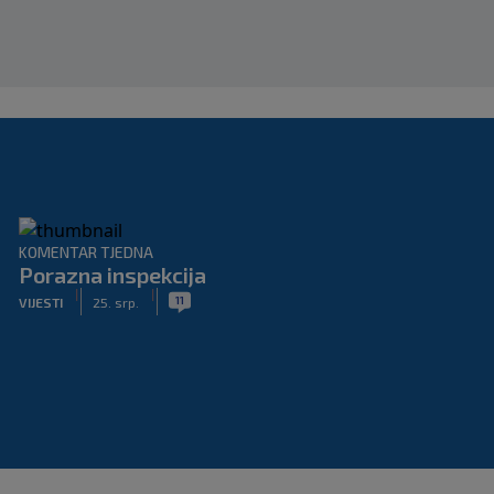
KOMENTAR TJEDNA
Porazna inspekcija
|
|
11
VIJESTI
25. srp.