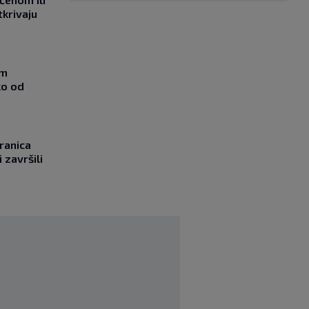
tkrivaju
om
ko od
ranica
 završili