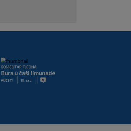
KOMENTAR TJEDNA
Bura u čaši limunade
|
|
0
VIJESTI
18. srp.