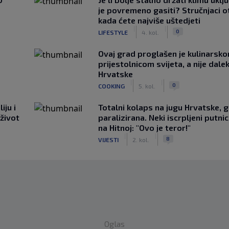
je povremeno gasiti? Stručnjaci o
kada ćete najviše uštedjeti
|
|
0
LIFESTYLE
4. kol.
Ovaj grad proglašen je kulinarsk
prijestolnicom svijeta, a nije dale
Hrvatske
|
|
0
COOKING
5. kol.
iju i
Totalni kolaps na jugu Hrvatske, g
 život
paralizirana. Neki iscrpljeni putnici
na Hitnoj: "Ovo je teror!"
|
|
8
VIJESTI
2. kol.
Oglas