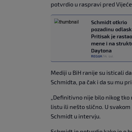
potvrdio u raspravi pred Vijeć
Schmidt otkrio
pozadinu odlask
Pritisak je rastao
mene i na strukt
Daytona
REGIJA
14. svi.
|
Mediji u BiH ranije su isticali d
Schmidta, pa čak i da su mu pri
„Definitivno nije bilo nikog tko
listu ili nešto slično. U svakom 
Schmidt u intervju.
Schmidt je potvrdio kako je o