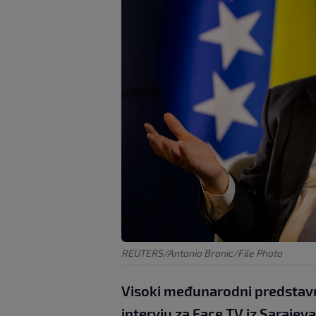
REUTERS/Antonio Bronic/File Photo
Visoki međunarodni predstavn
intervju za Face TV iz Sarajeva