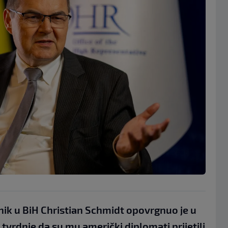
ik u BiH Christian Schmidt opovrgnuo je u
 tvrdnje da su mu američki diplomati prijetili