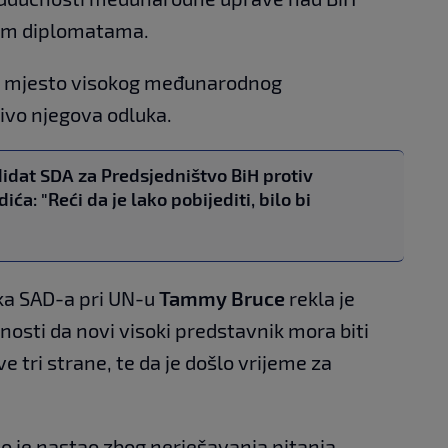
gim diplomatama.
io mjesto visokog međunarodnog
učivo njegova odluka.
idat SDA za Predsjedništvo BiH protiv
ića: "Reći da je lako pobijediti, bilo bi
ka SAD-a pri UN-u
Tammy Bruce
rekla je
nosti da novi visoki predstavnik mora biti
e tri strane, te da je došlo vrijeme za
 je nastao zbog nerješavanja pitanja