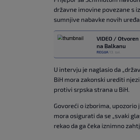
državne imovine povezane s iz
sumnjive nabavke novih uređaj
VIDEO / Otvoren 
na Balkanu
REGIJA
13. svi.
|
U intervju je naglasio da „drž
BiH mora zakonski urediti njez
protivi srpska strana u BiH.
Govoreći o izborima, upozorio 
mora osigurati da se „svaki glas
rekao da ga čeka iznimno zah