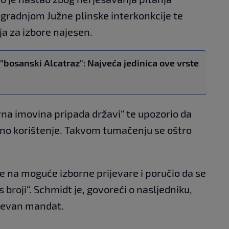
gradnjom Južne plinske interkonkcije te
a za izbore najesen.
"bosanski Alcatraz": Najveća jedinica ove vrste
avna imovina pripada državi“ te upozorio da
ino korištenje. Takvom tumačenju se oštro
je na moguće izborne prijevare i poručio da se
 broji“. Schmidt je, govoreći o nasljedniku,
tjevan mandat.