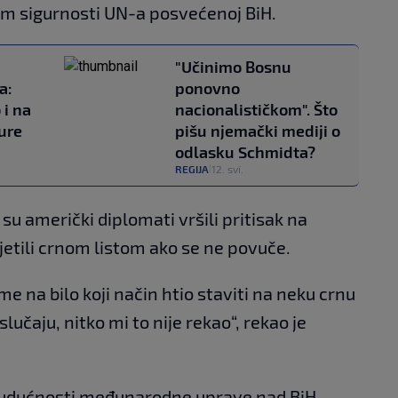
em sigurnosti UN-a posvećenoj BiH.
"Učinimo Bosnu
a:
ponovno
 i na
nacionalističkom". Što
ure
pišu njemački mediji o
odlasku Schmidta?
REGIJA
12. svi.
|
a su američki diplomati vršili pritisak na
jetili crnom listom ako se ne povuče.
 me na bilo koji način htio staviti na neku crnu
slučaju, nitko mi to nije rekao“, rekao je
 budućnosti međunarodne uprave nad BiH