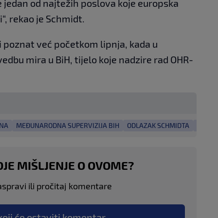
 jedan od najtežih poslova koje europska
“, rekao je Schmidt.
i poznat već početkom lipnja, kada u
edbu mira u BiH, tijelo koje nadzire rad OHR-
INA
MEĐUNARODNA SUPERVIZIJA BIH
ODLAZAK SCHMIDTA
VISOK
OJE MIŠLJENJE O OVOME?
aspravi ili pročitaj komentare
koji će ostaviti komentar