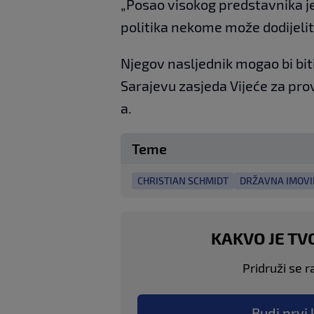
„Posao visokog predstavnika je
politika nekome može dodijeliti
Njegov nasljednik mogao bi bit
Sarajevu zasjeda Vijeće za prov
a.
Teme
CHRISTIAN SCHMIDT
DRŽAVNA IMOV
KAKVO JE TV
Pridruži se r
Budi prvi 