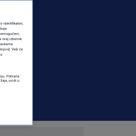
identifikatori,
 koje
 onemogućeni,
a ovaj izbornik
ostavkama
njivo]. Vaši će
ku
ciju. Pohrana
žaja, uvidi u