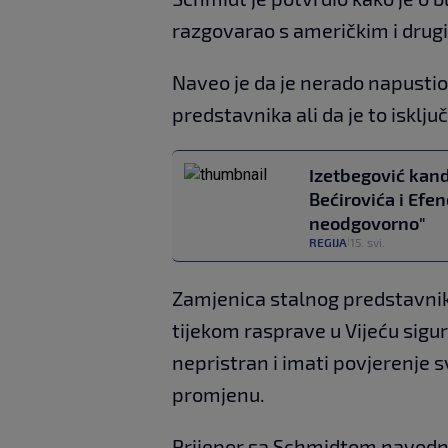
razgovarao s američkim i dru
Naveo je da je nerado napust
predstavnika ali da je to isklj
Izetbegović kand
Bećirovića i Efend
neodgovorno"
REGIJA
15. svi.
|
Zamjenica stalnog predstavni
tijekom rasprave u Vijeću sigur
nepristran i imati povjerenje sv
promjenu.
Prijepor sa Schmidtom navodno