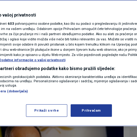
vnik u BiH
MAGAZIN
dnju o američkim
N1 KOMENTAR
 vašoj privatnosti
rtneri
603
pohranjujemo osobne podatke, kao što su podaci o pregledavanju ili jedinstveni 
itko mi to nije
KOLUMNE
o im na vašem uređaju. Odabirom opcije Prihvaćam omogućit ćete tehnologije praćenja
vrhe za čije pružanje mi i naši partneri obrađujemo podatke. Ako su alati za praćenje
žaj i oglasi koje vidite možda više neće biti toliko relevantni za vas. Možete se vratiti n
N1(DIS)INFO
zmijenili svoje odabire ili povukli pristanak u bilo kojem trenutku klikom na Upravljaj p
i dnu web-stranice [ili plutajuće ikone u donjem lijevom kutu web stranice, ako je primje
KLIMATSKE PROMJENE
rimijeniti kako je opisano u dijelu Web-mjesto. Za više pojedinosti pogledajte našu Politi
Dodatne informacije o vašoj privatnosti
0
GIJA
komentara
|
FOTO
 partneri obrađujemo podatke kako bismo pružili sljedeće:
reciznih geolokacijskih podataka. Aktivno skeniranje karakteristika uređaja za identifika
p podacima na uređaju. Personalizirano oglašavanje i sadržaj, mjerenje oglašavanja i sadr
VIDEO
Više
zvoj usluga.
era (dobavljača)
Prikaži svrhe
Prihvaćam