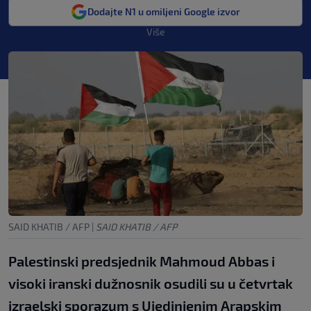
Dodajte N1 u omiljeni Google izvor
Više
SAID KHATIB / AFP
|
SAID KHATIB / AFP
Palestinski predsjednik Mahmoud Abbas i
visoki iranski dužnosnik osudili su u četvrtak
izraelski sporazum s Ujedinjenim Arapskim