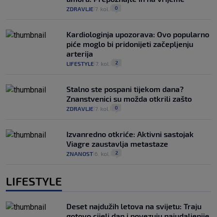
0
ZDRAVLJE
7. kol.
|
|
Kardiologinja upozorava: Ovo popularno
piće moglo bi pridonijeti začepljenju
arterija
2
LIFESTYLE
7. kol.
|
|
Stalno ste pospani tijekom dana?
Znanstvenici su možda otkrili zašto
0
ZDRAVLJE
7. kol.
|
|
Izvanredno otkriće: Aktivni sastojak
Viagre zaustavlja metastaze
2
ZNANOST
6. kol.
|
|
LIFESTYLE
Deset najdužih letova na svijetu: Traju
gotovo cijeli dan i povezuju najudaljenije