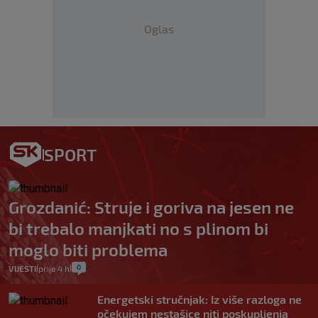
Oglas
SPORT
Grozdanić: Struje i goriva na jesen ne
bi trebalo manjkati no s plinom bi
moglo biti problema
0
VIJESTI
prije 4 h
|
|
Energetski stručnjak: Iz više razloga ne
očekujem nestašice niti poskupljenja