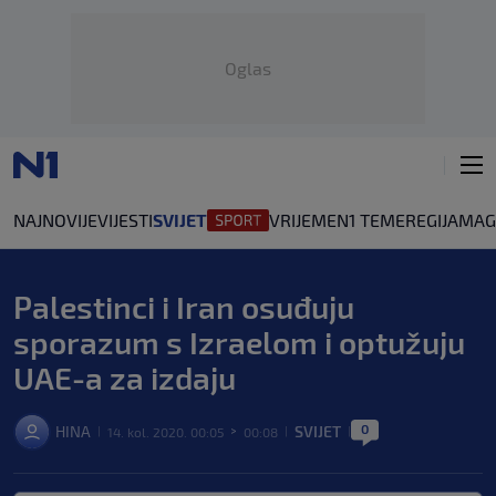
Oglas
NAJNOVIJE
VIJESTI
SVIJET
VRIJEME
N1 TEME
REGIJA
MAG
Palestinci i Iran osuđuju
sporazum s Izraelom i optužuju
UAE-a za izdaju
0
HINA
SVIJET
14. kol. 2020. 00:05
00:08
|
>
|
|