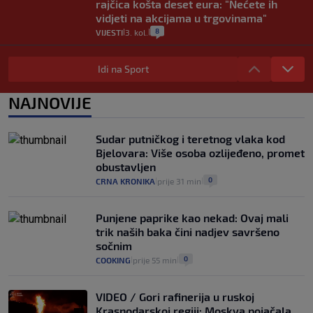
rajčica košta deset eura: "Nećete ih
vidjeti na akcijama u trgovinama"
8
VIJESTI
3. kol.
|
|
Selidba je jedno od stresnijih iskustava.
Evo aktualnih cijena i nekoliko savjeta
Idi na Sport
da prođe što lakše i jeftinije
0
VIJESTI
2. kol.
NAJNOVIJE
|
|
Izračunali smo koliko košta putovanje
automobilom na Hvar iz Zagreba, a
Sudar putničkog i teretnog vlaka kod
koliko iz Osijeka
Bjelovara: Više osoba ozlijeđeno, promet
14
VIJESTI
2. kol.
|
|
obustavljen
0
CRNA KRONIKA
prije 31 min
|
|
Punjene paprike kao nekad: Ovaj mali
trik naših baka čini nadjev savršeno
sočnim
0
COOKING
prije 55 min
|
|
VIDEO / Gori rafinerija u ruskoj
Krasnodarskoj regiji: Moskva pojačala