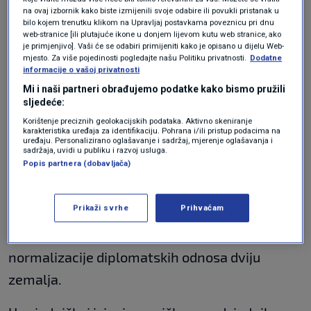
zločina", napisao je na Twitteru Hossein Amir-
na ovaj izbornik kako biste izmijenili svoje odabire ili povukli pristanak u
bilo kojem trenutku klikom na Upravljaj postavkama poveznicu pri dnu
Abdollahian, zamjenik iranskog ministra
web-stranice [ili plutajuće ikone u donjem lijevom kutu web stranice, ako
je primjenjivo]. Vaši će se odabiri primijeniti kako je opisano u dijelu Web-
vanjskih poslova.
mjesto. Za više pojedinosti pogledajte našu Politiku privatnosti.
Dodatne
informacije o vašoj privatnosti
"Ponašanje Abu Dhabija nema opravdanja i
Mi i naši partneri obrađujemo podatke kako bismo pružili
sljedeće:
okreće leđa palestinskoj borbi. Uz takvu
Korištenje preciznih geolokacijskih podataka. Aktivno skeniranje
karakteristika uređaja za identifikaciju. Pohrana i/ili pristup podacima na
stratešku grešku, UAE će progutati cionistička
uređaju. Personalizirano oglašavanje i sadržaj, mjerenje oglašavanja i
sadržaja, uvidi u publiku i razvoj usluga.
vatra", dodao je.
Popis partnera (dobavljača)
Izrael i Ujedinjeni Arapski Emirati postigli su u
Prikaži svrhe
Prihvaćam
četvrtak uz posredovanje Sjedinjenih Država
povijesni dogovor koji će dovesti do pune
normalizacije diplomatskih odnosa dviju
zemalja.