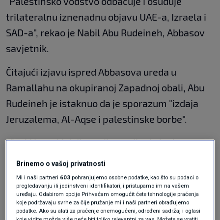
“Palestinsko vodstvo odbacuje i osuđuje
trilateralnu iznenadnu objavu UAE-a, Izraela i
SAD-a", rekao je Nabil Abu Rudeineh, Abbasov
savjetnik.
Čitajući izjavu ispred Abbasova ureda u
Ramallahu na okupiranoj Zapadnoj obali, Abu
Rudeineh je istaknuo da je sporazum "izdaja
Jeruzalema, Al-Aqse i palestinske borbe".
Visoki iranski dužnosnik procijenio je da
sporazum neće donijeti mir u regiji.
Brinemo o vašoj privatnosti
Mi i naši partneri
603
pohranjujemo osobne podatke, kao što su podaci o
"Novi pristup UAE-a normalizaciji veza s
pregledavanju ili jedinstveni identifikatori, i pristupamo im na vašem
uređaju. Odabirom opcije Prihvaćam omogućit ćete tehnologije praćenja
izmišljenim, kriminalnim Izraelom ne pridonosi
koje podržavaju svrhe za čije pružanje mi i naši partneri obrađujemo
podatke. Ako su alati za praćenje onemogućeni, određeni sadržaj i oglasi
miru i sigurnosti, nego je u službi cionističkih
koje vidite možda više neće biti toliko relevantni za vas. Možete se vratiti