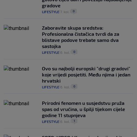
gradove
0
LIFESTYLE
7. kol.
|
|
Zaboravite skupa sredstva:
Profesionalna čistačica tvrdi da za
blistave podove trebate samo dva
sastojka
0
LIFESTYLE
6. kol.
|
|
Ovo su najbolji europski "drugi gradovi"
koje vrijedi posjetiti. Među njima i jedan
hrvatski
0
LIFESTYLE
6. kol.
|
|
Prirodni fenomen u susjedstvu pruža
spas od vrućina, u špilji tijekom cijele
godine 11 stupnjeva
1
LIFESTYLE
6. kol.
|
|