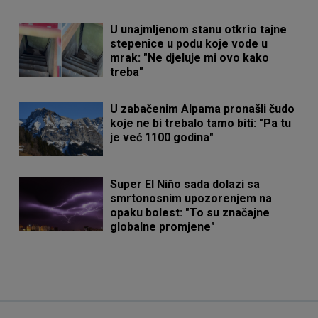
U unajmljenom stanu otkrio tajne
stepenice u podu koje vode u
mrak: "Ne djeluje mi ovo kako
treba"
U zabačenim Alpama pronašli čudo
koje ne bi trebalo tamo biti: "Pa tu
je već 1100 godina"
Super El Niño sada dolazi sa
smrtonosnim upozorenjem na
opaku bolest: "To su značajne
globalne promjene"