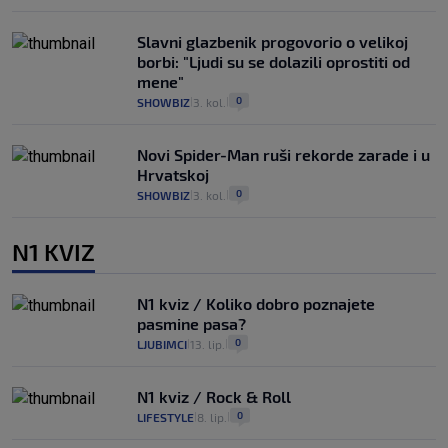
Slavni glazbenik progovorio o velikoj
borbi: "Ljudi su se dolazili oprostiti od
mene"
0
SHOWBIZ
3. kol.
|
|
Novi Spider-Man ruši rekorde zarade i u
Hrvatskoj
0
SHOWBIZ
3. kol.
|
|
N1 KVIZ
N1 kviz / Koliko dobro poznajete
pasmine pasa?
0
LJUBIMCI
13. lip.
|
|
N1 kviz / Rock & Roll
0
LIFESTYLE
8. lip.
|
|