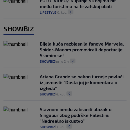
FOTO, VIDEO/ Kupanje s konjima hit
među turistima na hrvatskoj obali
1
LIFESTYLE
6. kol.
|
|
SHOWBIZ
Bijela kuća razbjesnila fanove Marvela,
Spider-Manom promovirali deportacije:
Sramim se!
0
SHOWBIZ
prije 2 h
|
|
Ariana Grande se nakon turneje povlači
iz javnosti: "Dosta joj je komentara o
izgledu"
0
SHOWBIZ
4. kol.
|
|
Slavnom bendu zabranili ulazak u
Singapur zbog podrške Palestini:
"Nadrealno iskustvo"
0
SHOWBIZ
3. kol.
|
|