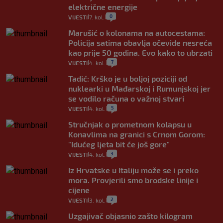
električne energije
0
VIJESTI
7. kol.
|
|
Marušić o kolonama na autocestama:
Policija satima obavlja očevide nesreća
kao prije 50 godina. Evo kako to ubrzati
7
VIJESTI
4. kol.
|
|
Tadić: Krško je u boljoj poziciji od
nuklearki u Mađarskoj i Rumunjskoj jer
se vodilo računa o važnoj stvari
5
VIJESTI
4. kol.
|
|
Stručnjak o prometnom kolapsu u
Konavlima na granici s Crnom Gorom:
"Idućeg ljeta bit će još gore"
3
VIJESTI
4. kol.
|
|
Iz Hrvatske u Italiju može se i preko
mora. Provjerili smo brodske linije i
cijene
2
VIJESTI
3. kol.
|
|
Uzgajivač objasnio zašto kilogram