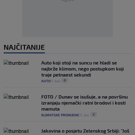
NAJČITANIJE
Auto koji stoji na suncu ne hladi se
najbrže klimom, nego postupkom koji
traje petnaest sekundi
0
AUTO
7. kol.
|
|
FOTO / Dunav se isušuje, a na površinu
izranjaju njemački ratni brodovi i kosti
mamuta
2
KLIMATSKE PROMJENE
5. kol.
|
|
Jakovina o posjetu Zelenskog Srbiji: "Još