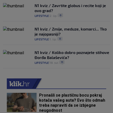
N1 kviz / Zavrtite globus i recite koji je
ovo grad?
0
LIFESTYLE
2. lip.
|
|
N1 kviz / Zmije, meduze, komarci... Tko
je najopasniji?
0
LIFESTYLE
1. lip.
|
|
N1 kviz / Koliko dobro poznajete stihove
Đorđa Balaševića?
11
LIFESTYLE
18. svi.
|
|
Pronašli se plastičnu bocu pokraj
kotača vašeg auta? Evo što odmah
treba napraviti da se izbjegne
neugodnost