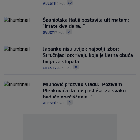
20
VIJESTI
7. kol.
|
|
Španjolska Italiji postavila ultimatum:
"Imate dva dana..."
0
SVIJET
7. kol.
|
|
Japanke nisu uvijek najbolji izbor:
Stručnjaci otkrivaju koja je ljetna obuća
bolja za stopala
0
LIFESTYLE
6. kol.
|
|
Milinović prozvao Vladu: "Pozivam
Plenkovića da me posluša. Za svako
buduće onečišćenje..."
9
VIJESTI
7. kol.
|
|