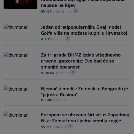
napade na Kijev
0
SVIJET
prije 59 min
|
|
Jedan od najpopularnijih: Ovaj model
Golfa više ne možete kupiti u Hrvatskoj
0
AUTO
prije 1 h
|
|
Za tri grada DHMZ izdao višednevno
crveno upozorenje: Evo kad će se
smanjiti opasnost
0
VRIJEME
prije 1 h
|
|
Njemački mediji: Zelenski u Beogradu je
"pljuska Rusima"
REGIJA
prije 1 h
|
Europom se ubrzano širi virus Zapadnog
Nila: Zahvaćena i jedna zemlja regije
0
SVIJET
prije 2 h
|
|