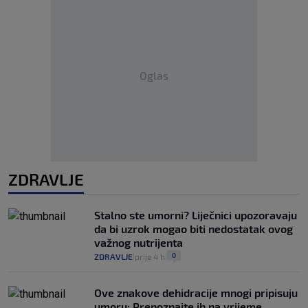
Oglas
ZDRAVLJE
Stalno ste umorni? Liječnici upozoravaju
da bi uzrok mogao biti nedostatak ovog
važnog nutrijenta
0
ZDRAVLJE
prije 4 h
|
|
Ove znakove dehidracije mnogi pripisuju
umoru: Prepoznajte ih na vrijeme