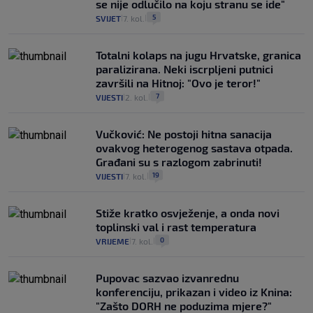
se nije odlučilo na koju stranu se ide"
5
SVIJET
7. kol.
|
|
Totalni kolaps na jugu Hrvatske, granica
paralizirana. Neki iscrpljeni putnici
završili na Hitnoj: "Ovo je teror!"
7
VIJESTI
2. kol.
|
|
Vučković: Ne postoji hitna sanacija
ovakvog heterogenog sastava otpada.
Građani su s razlogom zabrinuti!
19
VIJESTI
7. kol.
|
|
Stiže kratko osvježenje, a onda novi
toplinski val i rast temperatura
0
VRIJEME
7. kol.
|
|
Pupovac sazvao izvanrednu
konferenciju, prikazan i video iz Knina:
"Zašto DORH ne poduzima mjere?"