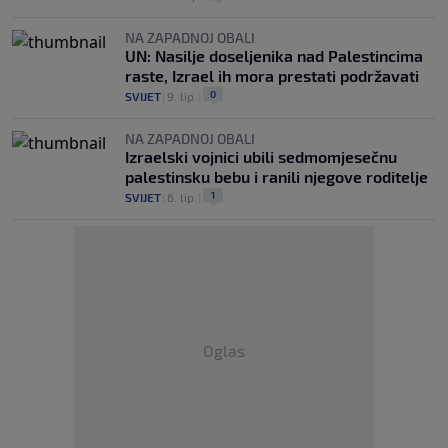
NA ZAPADNOJ OBALI
UN: Nasilje doseljenika nad Palestincima
raste, Izrael ih mora prestati podržavati
0
SVIJET
|
9. lip.
|
NA ZAPADNOJ OBALI
Izraelski vojnici ubili sedmomjesečnu
palestinsku bebu i ranili njegove roditelje
1
SVIJET
|
6. lip.
|
Oglas