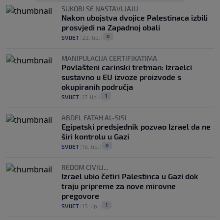
SUKOBI SE NASTAVLJAJU
Nakon ubojstva dvojice Palestinaca izbili
prosvjedi na Zapadnoj obali
0
SVIJET
|
22. lip.
|
MANIPULACIJA CERTIFIKATIMA
Povlašteni carinski tretman: Izraelci
sustavno u EU izvoze proizvode s
okupiranih područja
1
SVIJET
|
17. lip.
|
ABDEL FATAH AL-SISI
Egipatski predsjednik pozvao Izrael da ne
širi kontrolu u Gazi
0
SVIJET
|
16. lip.
|
REDOM CIVILI...
Izrael ubio četiri Palestinca u Gazi dok
traju pripreme za nove mirovne
pregovore
1
SVIJET
|
15. lip.
|