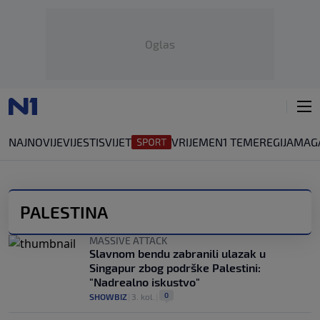
Oglas
NAJNOVIJE
VIJESTI
SVIJET
VRIJEME
N1 TEME
REGIJA
MAG
PALESTINA
MASSIVE ATTACK
Slavnom bendu zabranili ulazak u
Singapur zbog podrške Palestini:
"Nadrealno iskustvo"
0
SHOWBIZ
|
3. kol.
|