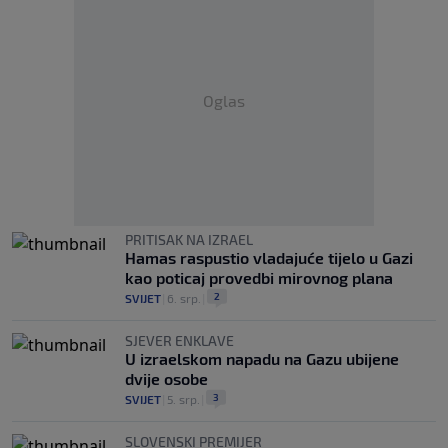
Oglas
PRITISAK NA IZRAEL
Hamas raspustio vladajuće tijelo u Gazi
kao poticaj provedbi mirovnog plana
2
SVIJET
|
6. srp.
|
SJEVER ENKLAVE
U izraelskom napadu na Gazu ubijene
dvije osobe
3
SVIJET
|
5. srp.
|
SLOVENSKI PREMIJER