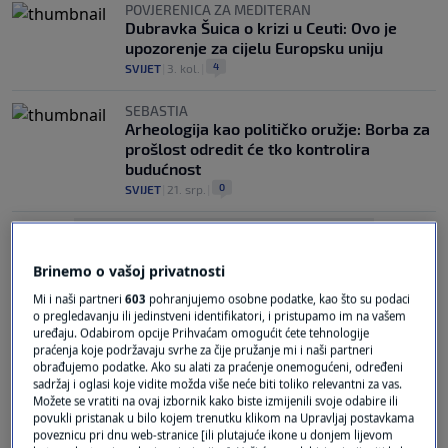
POVJERENICA ZA MEDITERAN
Dubravka Šuica o krizi u Ceuti: Ovo je
upozorenje za cijelu Europsku uniju
4
SVIJET
|
3. kol.
|
SEBASTIA
Arheologija kao političko oružje: Borba za
prošlost odredit će tko kontrolira
budućnost
0
SVIJET
|
21. srp.
|
Brinemo o vašoj privatnosti
Mi i naši partneri
603
pohranjujemo osobne podatke, kao što su podaci
o pregledavanju ili jedinstveni identifikatori, i pristupamo im na vašem
uređaju. Odabirom opcije Prihvaćam omogućit ćete tehnologije
Oglas
praćenja koje podržavaju svrhe za čije pružanje mi i naši partneri
obrađujemo podatke. Ako su alati za praćenje onemogućeni, određeni
sadržaj i oglasi koje vidite možda više neće biti toliko relevantni za vas.
Možete se vratiti na ovaj izbornik kako biste izmijenili svoje odabire ili
povukli pristanak u bilo kojem trenutku klikom na Upravljaj postavkama
poveznicu pri dnu web-stranice [ili plutajuće ikone u donjem lijevom