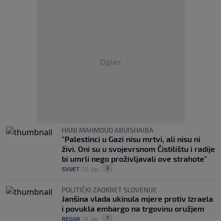
Oglas
HANI MAHMOUD ABUISHAIBA
"Palestinci u Gazi nisu mrtvi, ali nisu ni
živi. Oni su u svojevrsnom Čistilištu i radije
bi umrli nego proživljavali ove strahote"
3
SVIJET
|
12. lip.
|
POLITIČKI ZAOKRET SLOVENIJE
Janšina vlada ukinula mjere protiv Izraela
i povukla embargo na trgovinu oružjem
1
REGIJA
|
11. lip.
|