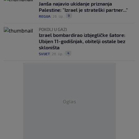
Janša najavio ukidanje priznanja
Palestine: "Izrael je strateški partner..."
9
REGIJA
|
26. lip.
|
POKOLJ U GAZI
Izrael bombardirao izbjegličke šatore:
Ubijen 11-godišnjak, obitelji ostale bez
skloništa
4
SVIJET
|
26. lip.
|
Oglas