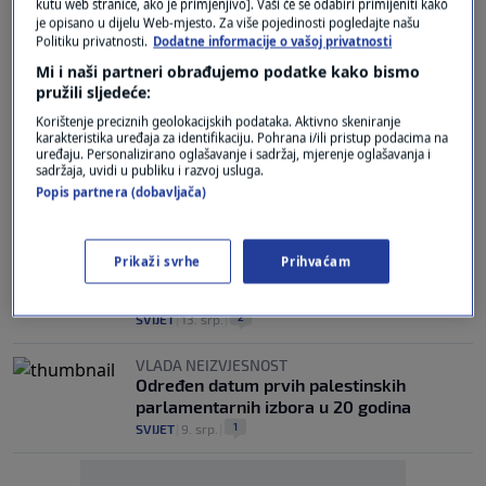
kutu web stranice, ako je primjenjivo]. Vaši će se odabiri primijeniti kako
je opisano u dijelu Web-mjesto. Za više pojedinosti pogledajte našu
STIGAO NA POZIV ŠUICE
Politiku privatnosti.
Dodatne informacije o vašoj privatnosti
Trumpov zet europskim liderima otkrio
Mi i naši partneri obrađujemo podatke kako bismo
što SAD planira napraviti s Gazom
pružili sljedeće:
2
SVIJET
|
16. srp.
|
Korištenje preciznih geolokacijskih podataka. Aktivno skeniranje
karakteristika uređaja za identifikaciju. Pohrana i/ili pristup podacima na
"META JE BIO HAMAS"
uređaju. Personalizirano oglašavanje i sadržaj, mjerenje oglašavanja i
U izraelskom napadu na Gazu poginule
sadržaja, uvidi u publiku i razvoj usluga.
četiri osobe, među njima i dijete (6)
Popis partnera (dobavljača)
1
SVIJET
|
15. srp.
|
DONATORSKA VEČERA
Prikaži svrhe
Prihvaćam
Europska komisija osigurala gotovo 900
milijuna eura za Gazu
2
SVIJET
|
13. srp.
|
VLADA NEIZVJESNOST
Određen datum prvih palestinskih
parlamentarnih izbora u 20 godina
1
SVIJET
|
9. srp.
|