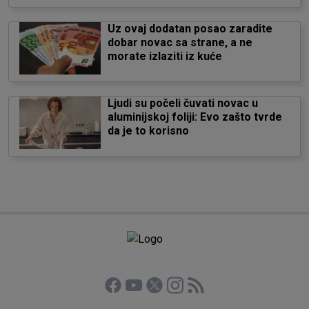
Uz ovaj dodatan posao zaradite
dobar novac sa strane, a ne
morate izlaziti iz kuće
Ljudi su počeli čuvati novac u
aluminijskoj foliji: Evo zašto tvrde
da je to korisno