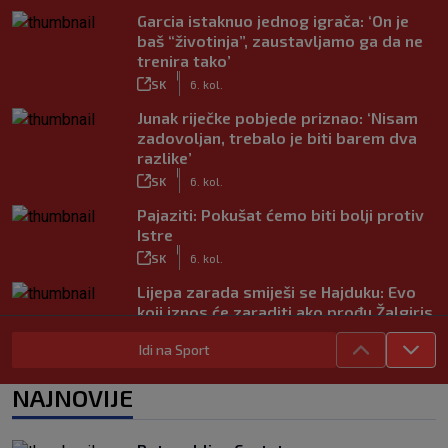
Garcia istaknuo jednog igrača: ‘On je
baš “životinja”, zaustavljamo ga da ne
trenira tako’
|
SK
6. kol.
Junak riječke pobjede priznao: ‘Nisam
zadovoljan, trebalo je biti barem dva
razlike’
|
SK
6. kol.
Pajaziti: Pokušat ćemo biti bolji protiv
Istre
|
SK
6. kol.
Lijepa zarada smiješi se Hajduku: Evo
koji iznos će zaraditi ako prođu Žalgiris
|
SK
6. kol.
Idi na Sport
Kakav spektakl! Pogledajte čudesan
doček Salaha u Turskoj
NAJNOVIJE
|
SK
6. kol.
Rapsodija Hajduka u Litvi, playoff KL