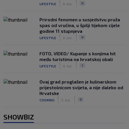
|
|
0
LIFESTYLE
6. kol.
Prirodni fenomen u susjedstvu pruža
spas od vrućina, u špilji tijekom cijele
godine 11 stupnjeva
|
|
0
LIFESTYLE
6. kol.
FOTO, VIDEO/ Kupanje s konjima hit
među turistima na hrvatskoj obali
|
|
1
LIFESTYLE
6. kol.
Ovaj grad proglašen je kulinarskom
prijestolnicom svijeta, a nije daleko od
Hrvatske
|
|
0
COOKING
5. kol.
SHOWBIZ