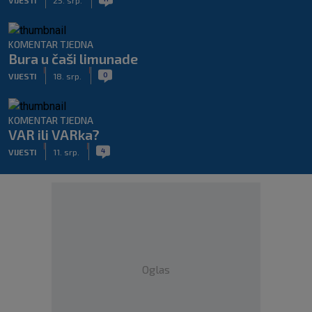
KOMENTAR TJEDNA
Bura u čaši limunade
|
|
0
VIJESTI
18. srp.
KOMENTAR TJEDNA
VAR ili VARka?
|
|
4
VIJESTI
11. srp.
Oglas