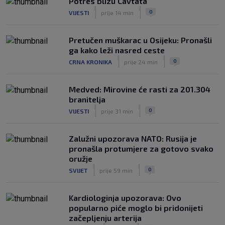
Potres blizu Cavtata
praktički je osiguran! Majstorije Šege i
|
|
0
VIJESTI
prije 14 min
Pajazitija
|
SK
6. kol.
Pretučen muškarac u Osijeku: Pronašli
ga kako leži nasred ceste
|
|
0
CRNA KRONIKA
prije 24 min
Medved: Mirovine će rasti za 201.304
branitelja
|
|
0
VIJESTI
prije 31 min
Zalužni upozorava NATO: Rusija je
pronašla protumjere za gotovo svako
oružje
|
|
0
SVIJET
prije 59 min
Kardiologinja upozorava: Ovo
popularno piće moglo bi pridonijeti
začepljenju arterija