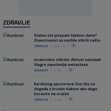
ZDRAVLJE
Stalno ste pospani tijekom dana?
Znanstvenici su možda otkrili zašto
|
|
0
ZDRAVLJE
prije 2 h
Izvanredno otkriće: Aktivni sastojak
Viagre zaustavlja metastaze
|
|
2
ZNANOST
6. kol.
Kardiolog upozorava: Evo što se
događa s krvnim tlakom ako dugo
boravite na vrućini
|
|
0
ZDRAVLJE
5. kol.