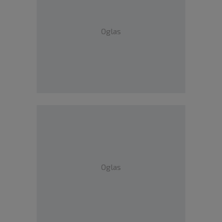
Oglas
Oglas