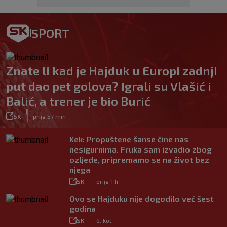
SPORT
Znate li kad je Hajduk u Europi zadnji
put dao pet golova? Igrali su Vlašić i
Balić, a trener je bio Burić
|
SK
prije 57 min
Kek: Propuštene šanse čine nas
nesigurnima. Fruka sam izvadio zbog
ozljede, pripremamo se na život bez
njega
|
SK
prije 1 h
Ovo se Hajduku nije dogodilo već šest
godina
|
SK
6. kol.