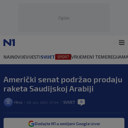
Oglas
NAJNOVIJE
VIJESTI
SVIJET
VRIJEME
N1 TEME
REGIJA
MA
Američki senat podržao prodaju
raketa Saudijskoj Arabiji
0
Hina
SVIJET
08. pro. 2021. 07:04
|
|
|
Dodajte N1 u omiljeni Google izvor