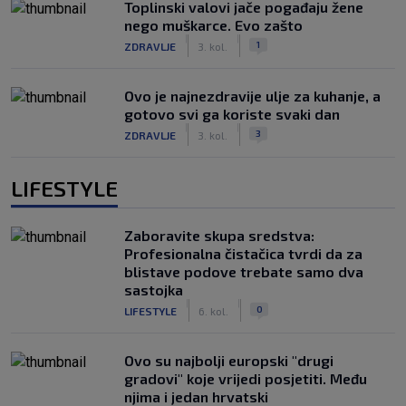
Toplinski valovi jače pogađaju žene
nego muškarce. Evo zašto
|
|
1
ZDRAVLJE
3. kol.
Ovo je najnezdravije ulje za kuhanje, a
gotovo svi ga koriste svaki dan
|
|
3
ZDRAVLJE
3. kol.
LIFESTYLE
Zaboravite skupa sredstva:
Profesionalna čistačica tvrdi da za
blistave podove trebate samo dva
sastojka
|
|
0
LIFESTYLE
6. kol.
Ovo su najbolji europski "drugi
gradovi" koje vrijedi posjetiti. Među
njima i jedan hrvatski