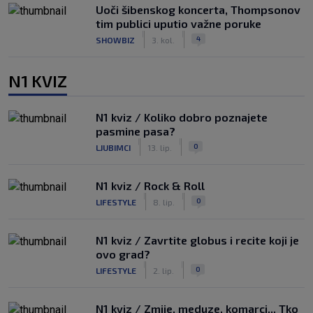
Uoči šibenskog koncerta, Thompsonov
tim publici uputio važne poruke
|
|
4
SHOWBIZ
3. kol.
N1 KVIZ
N1 kviz / Koliko dobro poznajete
pasmine pasa?
|
|
0
LJUBIMCI
13. lip.
N1 kviz / Rock & Roll
|
|
0
LIFESTYLE
8. lip.
N1 kviz / Zavrtite globus i recite koji je
ovo grad?
|
|
0
LIFESTYLE
2. lip.
N1 kviz / Zmije, meduze, komarci... Tko