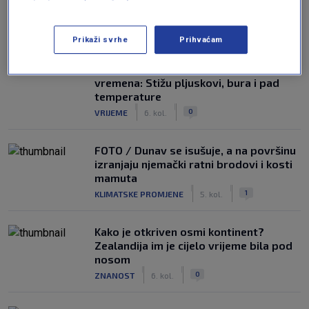
NAJČITANIJE
Prikaži svrhe
Prihvaćam
Dio Hrvatske očekuje promjena
vremena: Stižu pljuskovi, bura i pad
temperature
|
|
0
VRIJEME
6. kol.
FOTO / Dunav se isušuje, a na površinu
izranjaju njemački ratni brodovi i kosti
mamuta
|
|
1
KLIMATSKE PROMJENE
5. kol.
Kako je otkriven osmi kontinent?
Zealandija im je cijelo vrijeme bila pod
nosom
|
|
0
ZNANOST
6. kol.