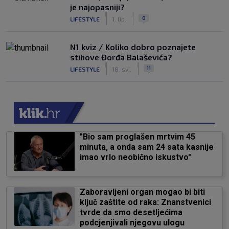
je najopasniji?
|
|
0
LIFESTYLE
1. lip.
N1 kviz / Koliko dobro poznajete
stihove Đorđa Balaševića?
|
|
11
LIFESTYLE
18. svi.
"Bio sam proglašen mrtvim 45
minuta, a onda sam 24 sata kasnije
imao vrlo neobično iskustvo"
Zaboravljeni organ mogao bi biti
ključ zaštite od raka: Znanstvenici
tvrde da smo desetljećima
podcjenjivali njegovu ulogu