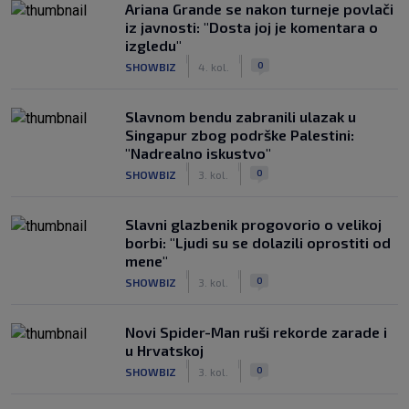
Ariana Grande se nakon turneje povlači
iz javnosti: "Dosta joj je komentara o
izgledu"
|
|
0
SHOWBIZ
4. kol.
Slavnom bendu zabranili ulazak u
Singapur zbog podrške Palestini:
"Nadrealno iskustvo"
|
|
0
SHOWBIZ
3. kol.
Slavni glazbenik progovorio o velikoj
borbi: "Ljudi su se dolazili oprostiti od
mene"
|
|
0
SHOWBIZ
3. kol.
Novi Spider-Man ruši rekorde zarade i
u Hrvatskoj
|
|
0
SHOWBIZ
3. kol.