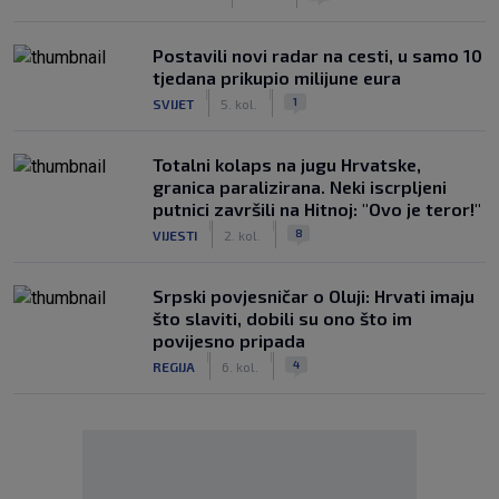
Postavili novi radar na cesti, u samo 10
tjedana prikupio milijune eura
|
|
1
SVIJET
5. kol.
Totalni kolaps na jugu Hrvatske,
granica paralizirana. Neki iscrpljeni
putnici završili na Hitnoj: "Ovo je teror!"
|
|
8
VIJESTI
2. kol.
Srpski povjesničar o Oluji: Hrvati imaju
što slaviti, dobili su ono što im
povijesno pripada
|
|
4
REGIJA
6. kol.