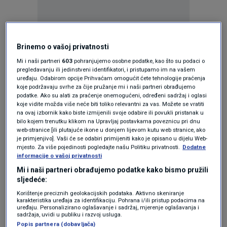
Oglas
Brinemo o vašoj privatnosti
Mi i naši partneri
603
pohranjujemo osobne podatke, kao što su podaci o
pregledavanju ili jedinstveni identifikatori, i pristupamo im na vašem
uređaju. Odabirom opcije Prihvaćam omogućit ćete tehnologije praćenja
koje podržavaju svrhe za čije pružanje mi i naši partneri obrađujemo
podatke. Ako su alati za praćenje onemogućeni, određeni sadržaj i oglasi
koje vidite možda više neće biti toliko relevantni za vas. Možete se vratiti
na ovaj izbornik kako biste izmijenili svoje odabire ili povukli pristanak u
bilo kojem trenutku klikom na Upravljaj postavkama poveznicu pri dnu
web-stranice [ili plutajuće ikone u donjem lijevom kutu web stranice, ako
je primjenjivo]. Vaši će se odabiri primijeniti kako je opisano u dijelu Web-
mjesto. Za više pojedinosti pogledajte našu Politiku privatnosti.
Dodatne
informacije o vašoj privatnosti
Oglas
Mi i naši partneri obrađujemo podatke kako bismo pružili
sljedeće:
Korištenje preciznih geolokacijskih podataka. Aktivno skeniranje
karakteristika uređaja za identifikaciju. Pohrana i/ili pristup podacima na
uređaju. Personalizirano oglašavanje i sadržaj, mjerenje oglašavanja i
sadržaja, uvidi u publiku i razvoj usluga.
Popis partnera (dobavljača)