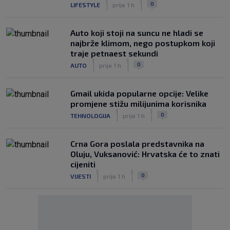
|
|
0
LIFESTYLE
prije 1 h
Auto koji stoji na suncu ne hladi se
najbrže klimom, nego postupkom koji
traje petnaest sekundi
|
|
0
AUTO
prije 1 h
Gmail ukida popularne opcije: Velike
promjene stižu milijunima korisnika
|
|
0
TEHNOLOGIJA
prije 1 h
Crna Gora poslala predstavnika na
Oluju, Vuksanović: Hrvatska će to znati
cijeniti
|
|
0
VIJESTI
prije 1 h