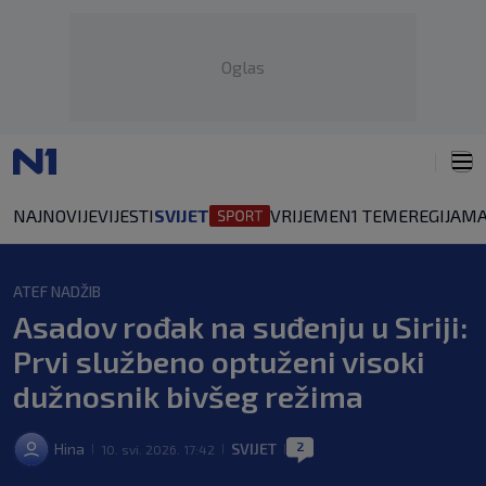
Oglas
NAJNOVIJE
VIJESTI
SVIJET
VRIJEME
N1 TEME
REGIJA
MA
ATEF NADŽIB
Asadov rođak na suđenju u Siriji:
Prvi službeno optuženi visoki
dužnosnik bivšeg režima
2
Hina
SVIJET
10. svi. 2026. 17:42
|
|
|