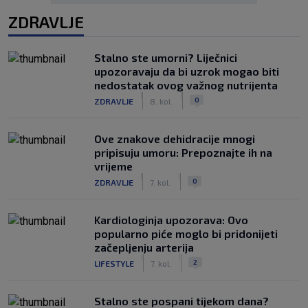
ZDRAVLJE
Stalno ste umorni? Liječnici
upozoravaju da bi uzrok mogao biti
nedostatak ovog važnog nutrijenta
|
|
0
ZDRAVLJE
8. kol.
Ove znakove dehidracije mnogi
pripisuju umoru: Prepoznajte ih na
vrijeme
|
|
0
ZDRAVLJE
7. kol.
Kardiologinja upozorava: Ovo
popularno piće moglo bi pridonijeti
začepljenju arterija
|
|
2
LIFESTYLE
7. kol.
Stalno ste pospani tijekom dana?