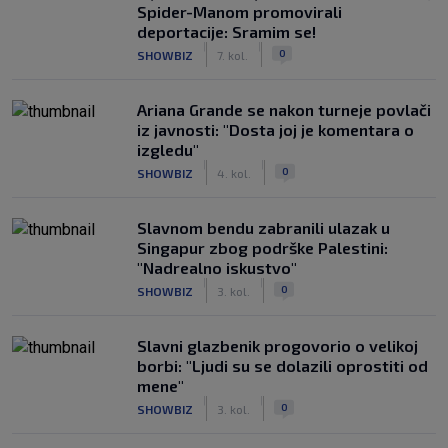
Spider-Manom promovirali
deportacije: Sramim se!
|
|
0
SHOWBIZ
7. kol.
Ariana Grande se nakon turneje povlači
iz javnosti: "Dosta joj je komentara o
izgledu"
|
|
0
SHOWBIZ
4. kol.
Slavnom bendu zabranili ulazak u
Singapur zbog podrške Palestini:
"Nadrealno iskustvo"
|
|
0
SHOWBIZ
3. kol.
Slavni glazbenik progovorio o velikoj
borbi: "Ljudi su se dolazili oprostiti od
mene"
|
|
0
SHOWBIZ
3. kol.