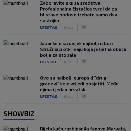
Zaboravite skupa sredstva:
Profesionalna čistačica tvrdi da za
blistave podove trebate samo dva
sastojka
|
|
0
LIFESTYLE
6. kol.
Japanke nisu uvijek najbolji izbor:
Stručnjaci otkrivaju koja je ljetna obuća
bolja za stopala
|
|
0
LIFESTYLE
6. kol.
Ovo su najbolji europski "drugi
gradovi" koje vrijedi posjetiti. Među
njima i jedan hrvatski
|
|
0
LIFESTYLE
6. kol.
SHOWBIZ
Bijela kuća razbjesnila fanove Marvela,