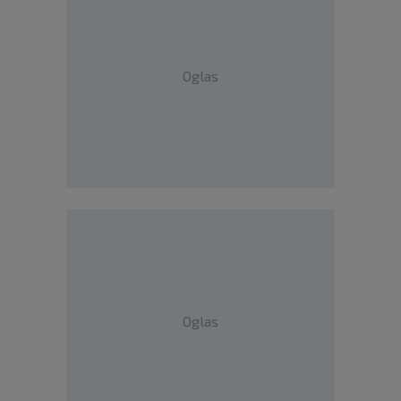
Oglas
Oglas