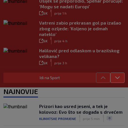
Osijek se preporodio, Špehar poručuje:
‘Mogu se nadati Europi’
|
SK
prije 1 h
Vatreni zabio prekrasan gol pa izašao
zbog ozljede: ‘Koljeno je odmah
nateklo’
|
SK
prije 4 h
Halilović pred odlaskom u brazilskog
velikana?
|
SK
prije 3 h
Carević nakon drugog poraza: ‘Ne
Idi na Sport
mogu biti ljutit, ovo nam mora biti
putokaz’
|
NAJNOVIJE
SK
prije 3 h
Jelavić: Igrom nismo pretjerano
zadovoljni, tražimo stopera
Prizori kao usred jeseni, a tek je
|
kolovoz: Evo što se događa s drvećem
SK
prije 3 h
|
|
0
KLIMATSKE PROMJENE
prije 5 min
Zekić sasuo kritike nakon remija: ‘O
problemima možemo pričati tri dana’