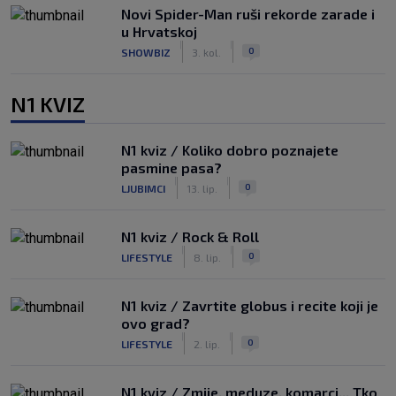
Novi Spider-Man ruši rekorde zarade i
u Hrvatskoj
|
|
0
SHOWBIZ
3. kol.
N1 KVIZ
N1 kviz / Koliko dobro poznajete
pasmine pasa?
|
|
0
LJUBIMCI
13. lip.
N1 kviz / Rock & Roll
|
|
0
LIFESTYLE
8. lip.
N1 kviz / Zavrtite globus i recite koji je
ovo grad?
|
|
0
LIFESTYLE
2. lip.
N1 kviz / Zmije, meduze, komarci... Tko