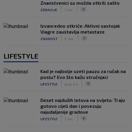
Znanstvenici su možda otkrili zašto
|
|
0
ZDRAVLJE
7. kol.
Izvanredno otkriće: Aktivni sastojak
Viagre zaustavlja metastaze
|
|
2
ZNANOST
6. kol.
LIFESTYLE
Kad je najbolje uzeti pauzu za ručak na
poslu? Evo što kažu stručnjaci
|
|
0
LIFESTYLE
prije 4 h
Deset najdužih letova na svijetu: Traju
gotovo cijeli dan i povezuju
najudaljenije gradove
|
|
0
LIFESTYLE
7. kol.