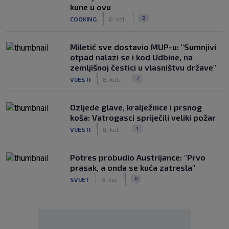
kune u ovu
|
|
0
COOKING
8. kol.
Miletić sve dostavio MUP-u: "Sumnjivi
otpad nalazi se i kod Udbine, na
zemljišnoj čestici u vlasništvu države"
|
|
7
VIJESTI
8. kol.
Ozljede glave, kralježnice i prsnog
koša: Vatrogasci spriječili veliki požar
|
|
1
VIJESTI
8. kol.
Potres probudio Austrijance: "Prvo
prasak, a onda se kuća zatresla"
|
|
0
SVIJET
8. kol.