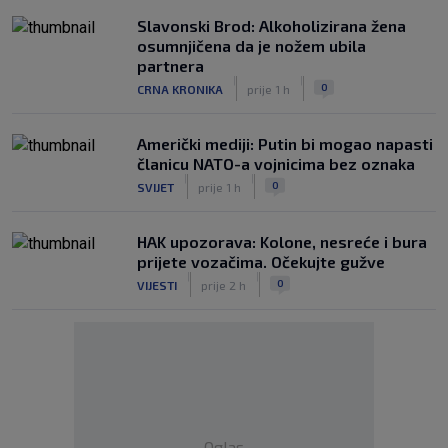
Slavonski Brod: Alkoholizirana žena
osumnjičena da je nožem ubila
partnera
|
|
0
CRNA KRONIKA
prije 1 h
Američki mediji: Putin bi mogao napasti
članicu NATO-a vojnicima bez oznaka
|
|
0
SVIJET
prije 1 h
HAK upozorava: Kolone, nesreće i bura
prijete vozačima. Očekujte gužve
|
|
0
VIJESTI
prije 2 h
Oglas