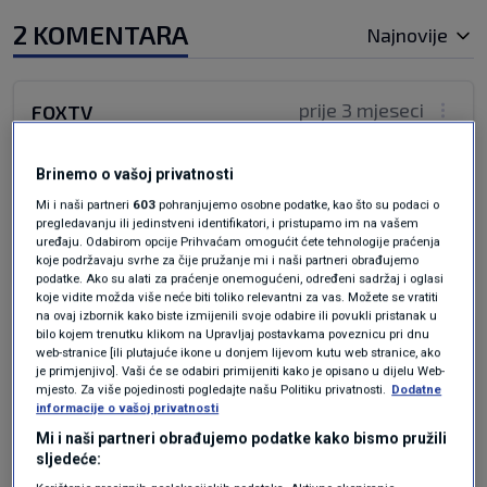
2 KOMENTARA
Najnovije
prije 3 mjeseci
FOXTV
Stvarno svijet ide kraju,kad ISILO-VCI i Al Qaida
Brinemo o vašoj privatnosti
radi pravdu
Mi i naši partneri
603
pohranjujemo osobne podatke, kao što su podaci o
pregledavanju ili jedinstveni identifikatori, i pristupamo im na vašem
Odgovor
uređaju. Odabirom opcije Prihvaćam omogućit ćete tehnologije praćenja
koje podržavaju svrhe za čije pružanje mi i naši partneri obrađujemo
podatke. Ako su alati za praćenje onemogućeni, određeni sadržaj i oglasi
koje vidite možda više neće biti toliko relevantni za vas. Možete se vratiti
na ovaj izbornik kako biste izmijenili svoje odabire ili povukli pristanak u
bilo kojem trenutku klikom na Upravljaj postavkama poveznicu pri dnu
prije 3 mjeseci
ceca
web-stranice [ili plutajuće ikone u donjem lijevom kutu web stranice, ako
je primjenjivo]. Vaši će se odabiri primijeniti kako je opisano u dijelu Web-
mjesto. Za više pojedinosti pogledajte našu Politiku privatnosti.
Dodatne
Ironije! Sudi mu Al Kaida
informacije o vašoj privatnosti
Mi i naši partneri obrađujemo podatke kako bismo pružili
Odgovor
sljedeće: