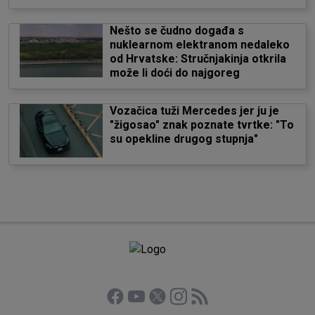
Nešto se čudno događa s
nuklearnom elektranom nedaleko
od Hrvatske: Stručnjakinja otkrila
može li doći do najgoreg
Vozačica tuži Mercedes jer ju je
"žigosao" znak poznate tvrtke: "To
su opekline drugog stupnja"