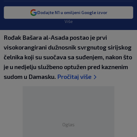
Dodajte N1 u omiljeni Google izvor
Više
Rođak Bašara al-Asada postao je prvi
visokorangirani dužnosnik svrgnutog sirijskog
čelnika koji su suočava sa suđenjem, nakon što
je u nedjelju službeno optužen pred kaznenim
sudom u Damasku.
Pročitaj više
Oglas