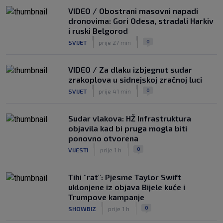
|
VIDEO / Obostrani masovni napadi
SK
prije 1 h
dronovima: Gori Odesa, stradali Harkiv
i ruski Belgorod
|
|
0
SVIJET
prije 27 min
VIDEO / Za dlaku izbjegnut sudar
zrakoplova u sidnejskoj zračnoj luci
|
|
0
SVIJET
prije 41 min
Sudar vlakova: HŽ Infrastruktura
objavila kad bi pruga mogla biti
ponovno otvorena
|
|
0
VIJESTI
prije 1 h
Tihi "rat": Pjesme Taylor Swift
uklonjene iz objava Bijele kuće i
Trumpove kampanje
|
|
0
SHOWBIZ
prije 1 h