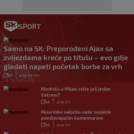
SPORT
Samo na SK: Preporođeni Ajax sa
zvijezdama kreće po titulu – evo gdje
gledati napeti početak borbe za vrh
|
SK
prije 43 min
Modriću u Milan stiže još jedan
Vatreni?
|
SK
prije 3 h
Mourinho naljutio naše susjede
ponižavajućim komentarom
|
SK
prije 3 h