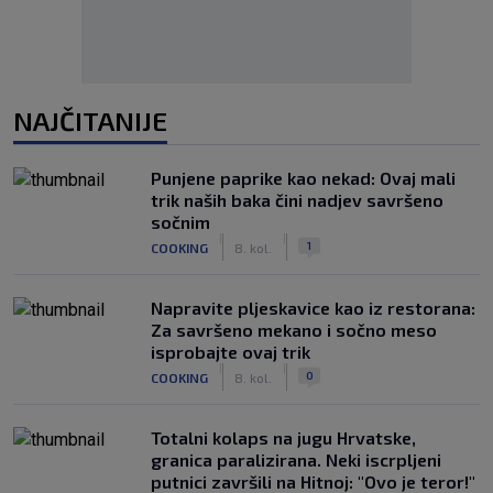
NAJČITANIJE
Punjene paprike kao nekad: Ovaj mali
trik naših baka čini nadjev savršeno
sočnim
|
|
1
COOKING
8. kol.
Napravite pljeskavice kao iz restorana:
Za savršeno mekano i sočno meso
isprobajte ovaj trik
|
|
0
COOKING
8. kol.
Totalni kolaps na jugu Hrvatske,
granica paralizirana. Neki iscrpljeni
putnici završili na Hitnoj: "Ovo je teror!"