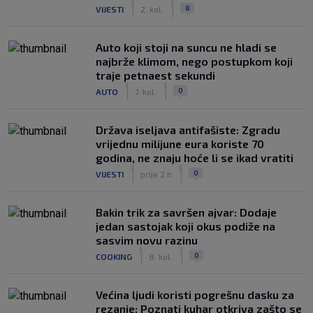
|
|
8
VIJESTI
2. kol.
Auto koji stoji na suncu ne hladi se
najbrže klimom, nego postupkom koji
traje petnaest sekundi
|
|
0
AUTO
7. kol.
Država iseljava antifašiste: Zgradu
vrijednu milijune eura koriste 70
godina, ne znaju hoće li se ikad vratiti
|
|
0
VIJESTI
prije 2 h
Bakin trik za savršen ajvar: Dodaje
jedan sastojak koji okus podiže na
sasvim novu razinu
|
|
0
COOKING
8. kol.
Većina ljudi koristi pogrešnu dasku za
rezanje: Poznati kuhar otkriva zašto se