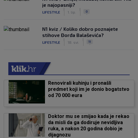
je najopasniji?
|
|
0
LIFESTYLE
1. lip.
N1 kviz / Koliko dobro poznajete
stihove Đorđa Balaševića?
|
|
11
LIFESTYLE
18. svi.
Renovirali kuhinju i pronašli
predmet koji im je donio bogatstvo
od 70 000 eura
Doktor mu se smijao kada je rekao
da misli da ga dodiruje nevidljiva
ruka, a nakon 20 godina dobio je
dijagnozu