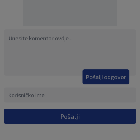
Pošalji odgovor
Pošalji