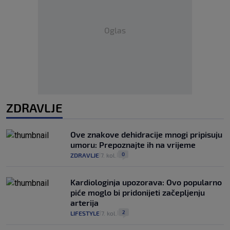
Oglas
ZDRAVLJE
Ove znakove dehidracije mnogi pripisuju
umoru: Prepoznajte ih na vrijeme
0
ZDRAVLJE
7. kol.
|
|
Kardiologinja upozorava: Ovo popularno
piće moglo bi pridonijeti začepljenju
arterija
2
LIFESTYLE
7. kol.
|
|