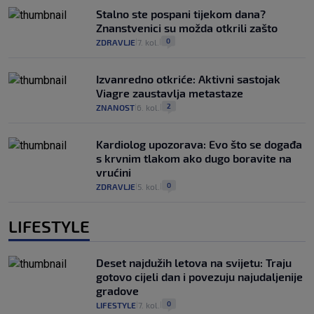
Stalno ste pospani tijekom dana?
Znanstvenici su možda otkrili zašto
0
ZDRAVLJE
7. kol.
|
|
Izvanredno otkriće: Aktivni sastojak
Viagre zaustavlja metastaze
2
ZNANOST
6. kol.
|
|
Kardiolog upozorava: Evo što se događa
s krvnim tlakom ako dugo boravite na
vrućini
0
ZDRAVLJE
5. kol.
|
|
LIFESTYLE
Deset najdužih letova na svijetu: Traju
gotovo cijeli dan i povezuju najudaljenije
gradove
0
LIFESTYLE
7. kol.
|
|