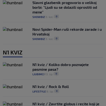
Slavni glazbenik progovorio o velikoj
borbi: "Ljudi su se dolazili oprostiti od
mene"
0
SHOWBIZ
3. kol.
|
|
Novi Spider-Man ruši rekorde zarade i u
Hrvatskoj
0
SHOWBIZ
3. kol.
|
|
N1 KVIZ
N1 kviz / Koliko dobro poznajete
pasmine pasa?
0
LJUBIMCI
13. lip.
|
|
N1 kviz / Rock & Roll
0
LIFESTYLE
8. lip.
|
|
N1 kviz / Zavrtite globus i recite koji je