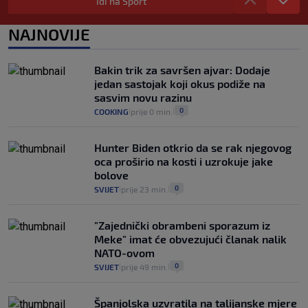
Evo aktualnih cijena i nekoliko savjeta
Idi na Sport
da prođe što lakše i jeftinije
0
VIJESTI
2. kol.
NAJNOVIJE
|
|
Izračunali smo koliko košta putovanje
automobilom na Hvar iz Zagreba, a
Bakin trik za savršen ajvar: Dodaje
koliko iz Osijeka
jedan sastojak koji okus podiže na
14
VIJESTI
2. kol.
|
|
sasvim novu razinu
0
COOKING
prije 0 min.
|
|
Hunter Biden otkrio da se rak njegovog
oca proširio na kosti i uzrokuje jake
bolove
0
SVIJET
prije 23 min.
|
|
"Zajednički obrambeni sporazum iz
Meke" imat će obvezujući članak nalik
NATO-ovom
0
SVIJET
prije 49 min.
|
|
Španjolska uzvratila na talijanske mjere