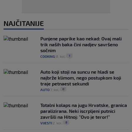
NAJČITANIJE
Punjene paprike kao nekad: Ovaj mali
trik naših baka čini nadjev savršeno
sočnim
1
COOKING
8. kol.
|
|
Auto koji stoji na suncu ne hladi se
najbrže klimom, nego postupkom koji
traje petnaest sekundi
0
AUTO
7. kol.
|
|
Totalni kolaps na jugu Hrvatske, granica
paralizirana. Neki iscrpljeni putnici
završili na Hitnoj: "Ovo je teror!"
8
VIJESTI
2. kol.
|
|