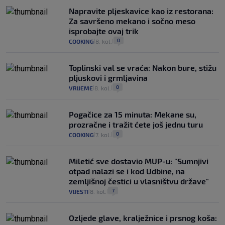
Napravite pljeskavice kao iz restorana:
Za savršeno mekano i sočno meso
isprobajte ovaj trik
0
COOKING
8. kol.
|
|
Toplinski val se vraća: Nakon bure, stižu
pljuskovi i grmljavina
0
VRIJEME
8. kol.
|
|
Pogačice za 15 minuta: Mekane su,
prozračne i tražit ćete još jednu turu
0
COOKING
7. kol.
|
|
Miletić sve dostavio MUP-u: "Sumnjivi
otpad nalazi se i kod Udbine, na
zemljišnoj čestici u vlasništvu države"
7
VIJESTI
8. kol.
|
|
Ozljede glave, kralježnice i prsnog koša: