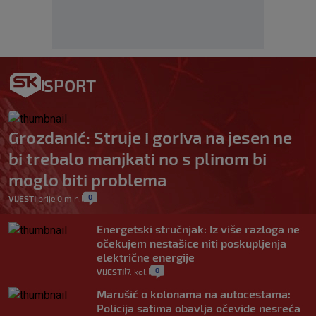
SPORT
Grozdanić: Struje i goriva na jesen ne
bi trebalo manjkati no s plinom bi
moglo biti problema
0
VIJESTI
prije 0 min.
|
|
Energetski stručnjak: Iz više razloga ne
očekujem nestašice niti poskupljenja
električne energije
0
VIJESTI
7. kol.
|
|
Marušić o kolonama na autocestama:
Policija satima obavlja očevide nesreća