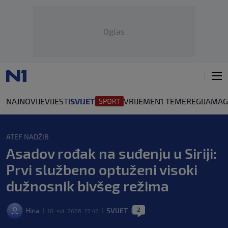
Oglas
NAJNOVIJE
VIJESTI
SVIJET
VRIJEME
N1 TEME
REGIJA
MAG
ATEF NADŽIB
Asadov rođak na suđenju u Siriji:
Prvi službeno optuženi visoki
dužnosnik bivšeg režima
2
Hina
SVIJET
10. svi. 2026. 17:42
|
|
|