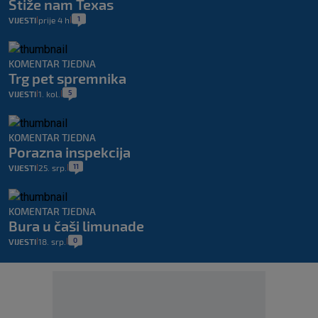
Stiže nam Texas
1
VIJESTI
prije 4 h
|
|
KOMENTAR TJEDNA
Trg pet spremnika
5
VIJESTI
1. kol.
|
|
KOMENTAR TJEDNA
Porazna inspekcija
11
VIJESTI
25. srp.
|
|
KOMENTAR TJEDNA
Bura u čaši limunade
0
VIJESTI
18. srp.
|
|