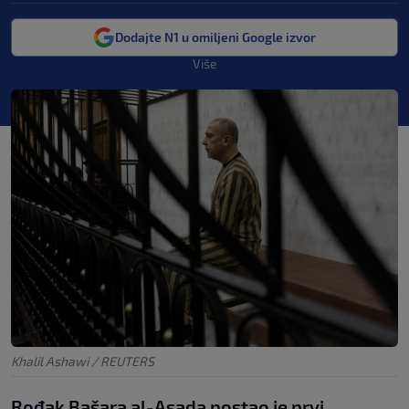
Dodajte N1 u omiljeni Google izvor
Više
Khalil Ashawi / REUTERS
Rođak Bašara al-Asada postao je prvi