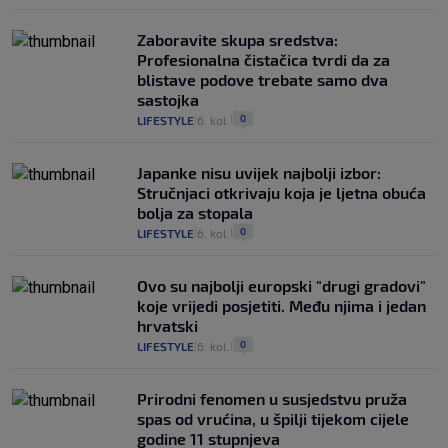
Zaboravite skupa sredstva:
Profesionalna čistačica tvrdi da za
blistave podove trebate samo dva
sastojka
0
LIFESTYLE
6. kol.
|
|
Japanke nisu uvijek najbolji izbor:
Stručnjaci otkrivaju koja je ljetna obuća
bolja za stopala
0
LIFESTYLE
6. kol.
|
|
Ovo su najbolji europski "drugi gradovi"
koje vrijedi posjetiti. Među njima i jedan
hrvatski
0
LIFESTYLE
6. kol.
|
|
Prirodni fenomen u susjedstvu pruža
spas od vrućina, u špilji tijekom cijele
godine 11 stupnjeva