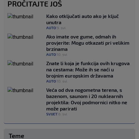
PROČITAJTE JOŠ
Kako otključati auto ako je ključ
unutra
AUTO
9. svi.
|
Ako imate ove gume, odmah ih
provjerite: Mogu otkazati pri velikim
brzinama
AUTO
10. svi.
|
Znate li koja je funkcija ovih krugova
na cestama: Može ih se naći u
brojnim europskim državama
AUTO
10. svi.
|
Veća od dva nogometna terena, s
bazenom, saunom i 20 nuklearnih
projektila: Ovoj podmornici nitko ne
može parirati
SVIJET
6. svi.
|
Teme