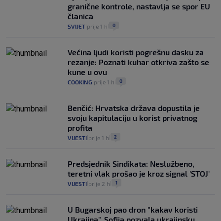
granične kontrole, nastavlja se spor EU
članica
0
SVIJET
prije 1 h
|
|
Većina ljudi koristi pogrešnu dasku za
rezanje: Poznati kuhar otkriva zašto se
kune u ovu
0
COOKING
prije 1 h
|
|
Benčić: Hrvatska država dopustila je
svoju kapitulaciju u korist privatnog
profita
2
VIJESTI
prije 1 h
|
|
Predsjednik Sindikata: Neslužbeno,
teretni vlak prošao je kroz signal 'STOJ'
1
VIJESTI
prije 2 h
|
|
U Bugarskoj pao dron "kakav koristi
Ukrajina", Sofija pozvala ukrajinsku