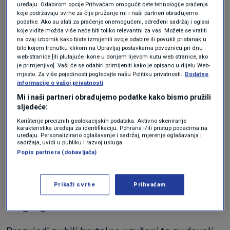
SVIJET
24. tra.
uređaju. Odabirom opcije Prihvaćam omogućit ćete tehnologije praćenja
|
koje podržavaju svrhe za čije pružanje mi i naši partneri obrađujemo
Potresna ispovijest Sirijca koji se
podatke. Ako su alati za praćenje onemogućeni, određeni sadržaj i oglasi
nakon 47 godina vratio u domovinu:
koje vidite možda više neće biti toliko relevantni za vas. Možete se vratiti
Ničeg više nema, razgovarao sam s
na ovaj izbornik kako biste izmijenili svoje odabire ili povukli pristanak u
bilo kojem trenutku klikom na Upravljaj postavkama poveznicu pri dnu
mrtvima
web-stranice [ili plutajuće ikone u donjem lijevom kutu web stranice, ako
SVIJET
27. velj.
|
je primjenjivo]. Vaši će se odabiri primijeniti kako je opisano u dijelu Web-
mjesto. Za više pojedinosti pogledajte našu Politiku privatnosti.
Dodatne
informacije o vašoj privatnosti
Kao bivši šef sigurnosti u južnom gradu Daraa,
Mi i naši partneri obrađujemo podatke kako bismo pružili
Nadžib je optužen za zločine protiv sirijskog
sljedeće:
Korištenje preciznih geolokacijskih podataka. Aktivno skeniranje
naroda, uključujući i "sustavna masovna
karakteristika uređaja za identifikaciju. Pohrana i/ili pristup podacima na
uređaju. Personalizirano oglašavanje i sadržaj, mjerenje oglašavanja i
ubojstva" te proizvoljna uhićenja. Godine 2011.
sadržaja, uvidi u publiku i razvoj usluga.
Popis partnera (dobavljača)
u Dari je započeo miroljubiva pobuna protiv
Asada, nakon što su tinejdžeri sprejem ispisali
Prikaži svrhe
Prihvaćam
antivladine grafite na zidovima svoje škole te
zbog toga bili uhićeni.