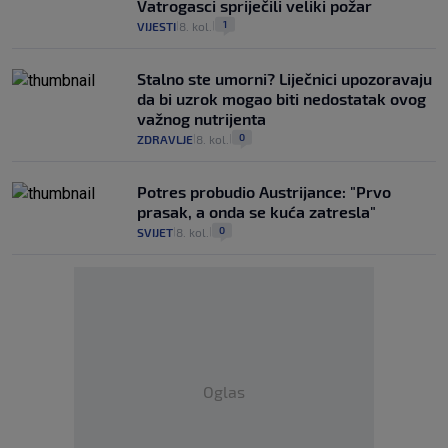
Vatrogasci spriječili veliki požar
1
VIJESTI
8. kol.
|
|
Stalno ste umorni? Liječnici upozoravaju
da bi uzrok mogao biti nedostatak ovog
važnog nutrijenta
0
ZDRAVLJE
8. kol.
|
|
Potres probudio Austrijance: "Prvo
prasak, a onda se kuća zatresla"
0
SVIJET
8. kol.
|
|
Oglas