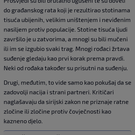
Prosvjedi su bili brutalno ugušeni te su doveli
do građanskog rata koji je rezultirao stotinama
tisuća ubijenih, velikim uništenjem i neviđenim
nasiljem protiv populacije. Stotine tisuća ljudi
završilo je u zatvorima, a mnogi su bili mučeni
ili im se izgubio svaki trag. Mnogi rođaci žrtava
suđenje gledaju kao prvi korak prema pravdi.
Neki od rođaka također su prisutni na suđenju.
Drugi, međutim, to vide samo kao pokušaj da se
zadovolji nacija i strani partneri. Kritičari
naglašavaju da sirijski zakon ne priznaje ratne
zločine ili zločine protiv čovječnosti kao
kazneno djelo.