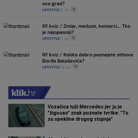
ovo grad?
0
LIFESTYLE
2. lip.
|
|
N1 kviz / Zmije, meduze, komarci... Tko
je najopasniji?
0
LIFESTYLE
1. lip.
|
|
N1 kviz / Koliko dobro poznajete stihove
Đorđa Balaševića?
11
LIFESTYLE
18. svi.
|
|
Vozačica tuži Mercedes jer ju je
"žigosao" znak poznate tvrtke: "To
su opekline drugog stupnja"