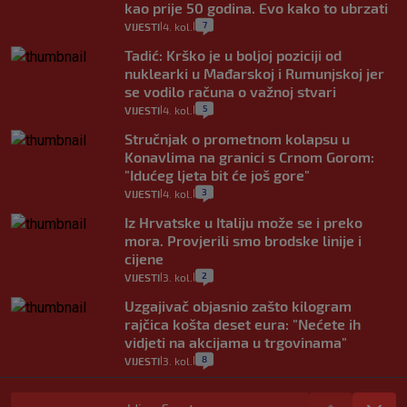
kao prije 50 godina. Evo kako to ubrzati
7
VIJESTI
4. kol.
|
|
Tadić: Krško je u boljoj poziciji od
nuklearki u Mađarskoj i Rumunjskoj jer
se vodilo računa o važnoj stvari
5
VIJESTI
4. kol.
|
|
Stručnjak o prometnom kolapsu u
Konavlima na granici s Crnom Gorom:
"Idućeg ljeta bit će još gore"
3
VIJESTI
4. kol.
|
|
Iz Hrvatske u Italiju može se i preko
mora. Provjerili smo brodske linije i
cijene
2
VIJESTI
3. kol.
|
|
Uzgajivač objasnio zašto kilogram
rajčica košta deset eura: "Nećete ih
vidjeti na akcijama u trgovinama"
8
VIJESTI
3. kol.
|
|
Selidba je jedno od stresnijih iskustava.