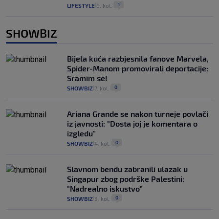
1
LIFESTYLE
6. kol.
|
|
SHOWBIZ
Bijela kuća razbjesnila fanove Marvela,
Spider-Manom promovirali deportacije:
Sramim se!
0
SHOWBIZ
7. kol.
|
|
Ariana Grande se nakon turneje povlači
iz javnosti: "Dosta joj je komentara o
izgledu"
0
SHOWBIZ
4. kol.
|
|
Slavnom bendu zabranili ulazak u
Singapur zbog podrške Palestini:
"Nadrealno iskustvo"
0
SHOWBIZ
3. kol.
|
|