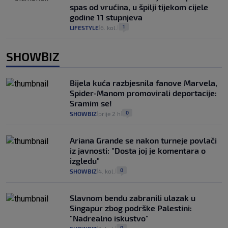
spas od vrućina, u špilji tijekom cijele
godine 11 stupnjeva
1
LIFESTYLE
6. kol.
|
|
SHOWBIZ
Bijela kuća razbjesnila fanove Marvela,
Spider-Manom promovirali deportacije:
Sramim se!
0
SHOWBIZ
prije 2 h
|
|
Ariana Grande se nakon turneje povlači
iz javnosti: "Dosta joj je komentara o
izgledu"
0
SHOWBIZ
4. kol.
|
|
Slavnom bendu zabranili ulazak u
Singapur zbog podrške Palestini:
"Nadrealno iskustvo"
0