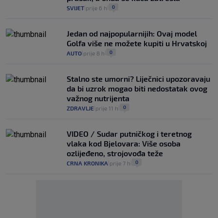
0
SVIJET
prije 6 h
|
|
Jedan od najpopularnijih: Ovaj model
Golfa više ne možete kupiti u Hrvatskoj
0
AUTO
prije 8 h
|
|
Stalno ste umorni? Liječnici upozoravaju
da bi uzrok mogao biti nedostatak ovog
važnog nutrijenta
0
ZDRAVLJE
prije 11 h
|
|
VIDEO / Sudar putničkog i teretnog
vlaka kod Bjelovara: Više osoba
ozlijeđeno, strojovođa teže
0
CRNA KRONIKA
prije 7 h
|
|