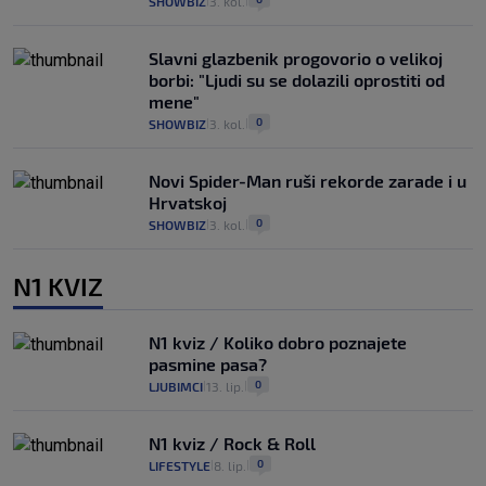
SHOWBIZ
3. kol.
|
|
Slavni glazbenik progovorio o velikoj
borbi: "Ljudi su se dolazili oprostiti od
mene"
0
SHOWBIZ
3. kol.
|
|
Novi Spider-Man ruši rekorde zarade i u
Hrvatskoj
0
SHOWBIZ
3. kol.
|
|
N1 KVIZ
N1 kviz / Koliko dobro poznajete
pasmine pasa?
0
LJUBIMCI
13. lip.
|
|
N1 kviz / Rock & Roll
0
LIFESTYLE
8. lip.
|
|