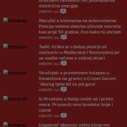
električne energije
0
VIJESTI
7. kol.
|
|
Marušić o kolonama na autocestama:
Policija satima obavlja očevide nesreća
kao prije 50 godina. Evo kako to ubrzati
7
VIJESTI
4. kol.
|
|
Tadić: Krško je u boljoj poziciji od
nuklearki u Mađarskoj i Rumunjskoj jer
se vodilo računa o važnoj stvari
5
VIJESTI
4. kol.
|
|
Stručnjak o prometnom kolapsu u
Konavlima na granici s Crnom Gorom:
"Idućeg ljeta bit će još gore"
3
VIJESTI
4. kol.
|
|
Iz Hrvatske u Italiju može se i preko
mora. Provjerili smo brodske linije i
cijene
2
VIJESTI
3. kol.
|
|
Uzgajivač objasnio zašto kilogram