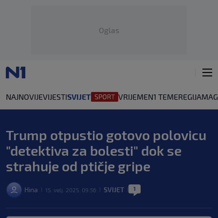
Oglas
NAJNOVIJE
VIJESTI
SVIJET
VRIJEME
N1 TEME
REGIJA
MAG
Trump otpustio gotovo polovicu
"detektiva za bolesti" dok se
strahuje od ptičje gripe
1
Hina
SVIJET
15. velj. 2025. 09:56
|
|
|