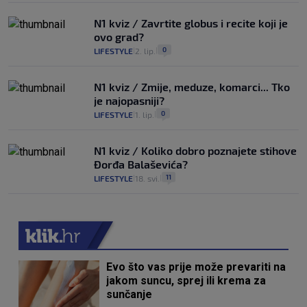
N1 kviz / Zavrtite globus i recite koji je
ovo grad?
0
LIFESTYLE
2. lip.
|
|
N1 kviz / Zmije, meduze, komarci... Tko
je najopasniji?
0
LIFESTYLE
1. lip.
|
|
N1 kviz / Koliko dobro poznajete stihove
Đorđa Balaševića?
11
LIFESTYLE
18. svi.
|
|
Evo što vas prije može prevariti na
jakom suncu, sprej ili krema za
sunčanje