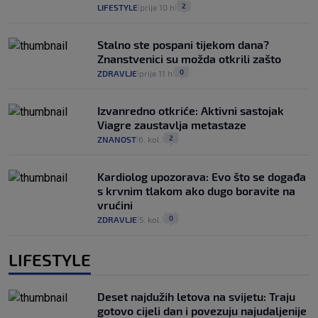
2
LIFESTYLE
prije 10 h
|
|
Stalno ste pospani tijekom dana?
Znanstvenici su možda otkrili zašto
0
ZDRAVLJE
prije 11 h
|
|
Izvanredno otkriće: Aktivni sastojak
Viagre zaustavlja metastaze
2
ZNANOST
6. kol.
|
|
Kardiolog upozorava: Evo što se događa
s krvnim tlakom ako dugo boravite na
vrućini
0
ZDRAVLJE
5. kol.
|
|
LIFESTYLE
Deset najdužih letova na svijetu: Traju
gotovo cijeli dan i povezuju najudaljenije