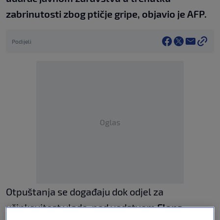
zabrinutosti zbog ptičje gripe, objavio je AFP.
Podijeli
Oglas
Otpuštanja se događaju dok odjel za
učinkovitost vlade, pod vodstvom
Elona