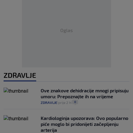
Oglas
ZDRAVLJE
Ove znakove dehidracije mnogi pripisuju
umoru: Prepoznajte ih na vrijeme
0
ZDRAVLJE
prije 2 h
|
|
Kardiologinja upozorava: Ovo popularno
piće moglo bi pridonijeti začepljenju
arterija