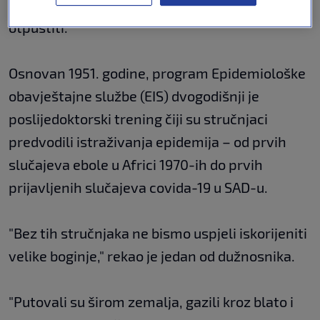
su još uvijek na probnom roku jer ih je lakše
otpustiti.
Osnovan 1951. godine, program Epidemiološke
obavještajne službe (EIS) dvogodišnji je
poslijedoktorski trening čiji su stručnjaci
predvodili istraživanja epidemija – od prvih
slučajeva ebole u Africi 1970-ih do prvih
prijavljenih slučajeva covida-19 u SAD-u.
"Bez tih stručnjaka ne bismo uspjeli iskorijeniti
velike boginje," rekao je jedan od dužnosnika.
"Putovali su širom zemalja, gazili kroz blato i