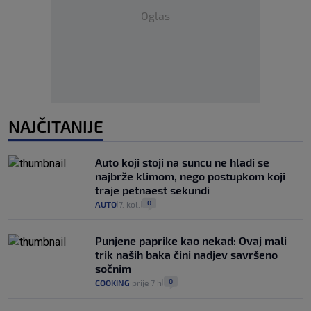
Oglas
NAJČITANIJE
Auto koji stoji na suncu ne hladi se
najbrže klimom, nego postupkom koji
traje petnaest sekundi
0
AUTO
7. kol.
|
|
Punjene paprike kao nekad: Ovaj mali
trik naših baka čini nadjev savršeno
sočnim
0
COOKING
prije 7 h
|
|