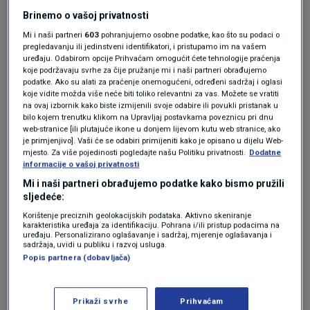
Muska
, provodi mjere za smanjenje državne
Brinemo o vašoj privatnosti
administracije, a novoimenovani ministar
Mi i naši partneri
603
pohranjujemo osobne podatke, kao što su podaci o
zdravstva
Robert F. Kennedy Jr
. najavljuje
pregledavanju ili jedinstveni identifikatori, i pristupamo im na vašem
uređaju. Odabirom opcije Prihvaćam omogućit ćete tehnologije praćenja
temeljitu reformu zdravstvenih agencija.
koje podržavaju svrhe za čije pružanje mi i naši partneri obrađujemo
podatke. Ako su alati za praćenje onemogućeni, određeni sadržaj i oglasi
koje vidite možda više neće biti toliko relevantni za vas. Možete se vratiti
na ovaj izbornik kako biste izmijenili svoje odabire ili povukli pristanak u
"Bijesan sam", rekao je za AFP viši epidemiolog
bilo kojem trenutku klikom na Upravljaj postavkama poveznicu pri dnu
web-stranice [ili plutajuće ikone u donjem lijevom kutu web stranice, ako
iz Centra za kontrolu i prevenciju bolesti (CDC),
je primjenjivo]. Vaši će se odabiri primijeniti kako je opisano u dijelu Web-
mjesto. Za više pojedinosti pogledajte našu Politiku privatnosti.
Dodatne
koji je nadzirao neke od otpuštenih.
informacije o vašoj privatnosti
Mi i naši partneri obrađujemo podatke kako bismo pružili
sljedeće:
"Na rubu smo moguće nove pandemije, a
Korištenje preciznih geolokacijskih podataka. Aktivno skeniranje
otpuštamo ljude koji imaju vjerojatno najviše
karakteristika uređaja za identifikaciju. Pohrana i/ili pristup podacima na
uređaju. Personalizirano oglašavanje i sadržaj, mjerenje oglašavanja i
sadržaja, uvidi u publiku i razvoj usluga.
stručnog znanja u cijeloj zemlji", dodao je.
Popis partnera (dobavljača)
Kako je prvi izvijestio CBS, otpuštanja su dio
šireg nastojanja da se uklone zaposlenici koji
Prikaži svrhe
Prihvaćam