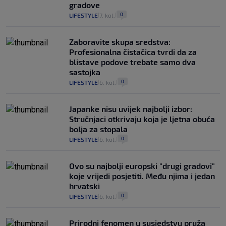
gradove
0
LIFESTYLE
7. kol.
|
|
Zaboravite skupa sredstva:
Profesionalna čistačica tvrdi da za
blistave podove trebate samo dva
sastojka
0
LIFESTYLE
6. kol.
|
|
Japanke nisu uvijek najbolji izbor:
Stručnjaci otkrivaju koja je ljetna obuća
bolja za stopala
0
LIFESTYLE
6. kol.
|
|
Ovo su najbolji europski "drugi gradovi"
koje vrijedi posjetiti. Među njima i jedan
hrvatski
0
LIFESTYLE
6. kol.
|
|
Prirodni fenomen u susjedstvu pruža