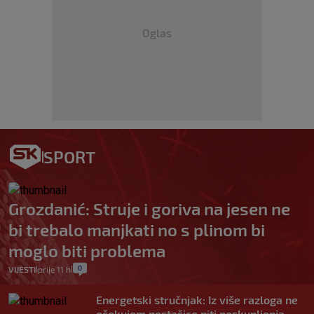
Oglas
SPORT
Grozdanić: Struje i goriva na jesen ne
bi trebalo manjkati no s plinom bi
moglo biti problema
0
VIJESTI
prije 11 h
|
|
Energetski stručnjak: Iz više razloga ne
očekujem nestašice niti poskupljenja