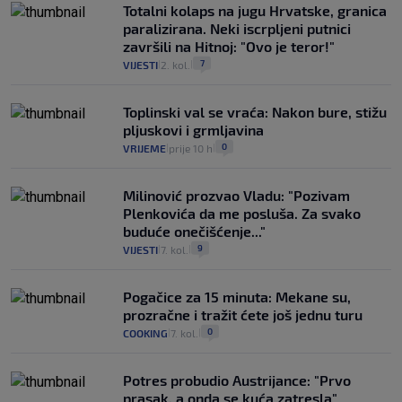
Totalni kolaps na jugu Hrvatske, granica
paralizirana. Neki iscrpljeni putnici
završili na Hitnoj: "Ovo je teror!"
7
VIJESTI
2. kol.
|
|
Toplinski val se vraća: Nakon bure, stižu
pljuskovi i grmljavina
0
VRIJEME
prije 10 h
|
|
Milinović prozvao Vladu: "Pozivam
Plenkovića da me posluša. Za svako
buduće onečišćenje..."
9
VIJESTI
7. kol.
|
|
Pogačice za 15 minuta: Mekane su,
prozračne i tražit ćete još jednu turu
0
COOKING
7. kol.
|
|
Potres probudio Austrijance: "Prvo
prasak, a onda se kuća zatresla"