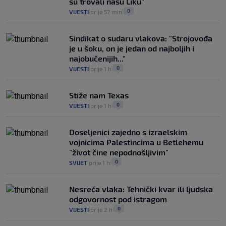
su trovali našu Liku"
0
VIJESTI
prije 57 min
|
|
Sindikat o sudaru vlakova: "Strojovođa
je u šoku, on je jedan od najboljih i
najobučenijih..."
0
VIJESTI
prije 1 h
|
|
Stiže nam Texas
0
VIJESTI
prije 1 h
|
|
Doseljenici zajedno s izraelskim
vojnicima Palestincima u Betlehemu
"život čine nepodnošljivim"
0
SVIJET
prije 1 h
|
|
Nesreća vlaka: Tehnički kvar ili ljudska
odgovornost pod istragom
0
VIJESTI
prije 2 h
|
|