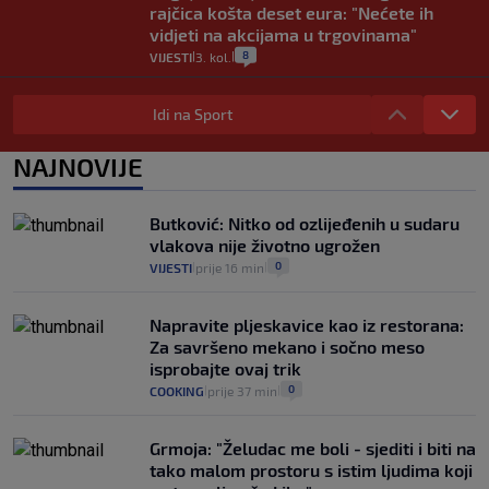
rajčica košta deset eura: "Nećete ih
vidjeti na akcijama u trgovinama"
8
VIJESTI
3. kol.
|
|
Selidba je jedno od stresnijih iskustava.
Evo aktualnih cijena i nekoliko savjeta
Idi na Sport
da prođe što lakše i jeftinije
0
VIJESTI
2. kol.
NAJNOVIJE
|
|
Izračunali smo koliko košta putovanje
automobilom na Hvar iz Zagreba, a
Butković: Nitko od ozlijeđenih u sudaru
koliko iz Osijeka
vlakova nije životno ugrožen
14
VIJESTI
2. kol.
|
|
0
VIJESTI
prije 16 min
|
|
Napravite pljeskavice kao iz restorana:
Za savršeno mekano i sočno meso
isprobajte ovaj trik
0
COOKING
prije 37 min
|
|
Grmoja: "Želudac me boli - sjediti i biti na
tako malom prostoru s istim ljudima koji