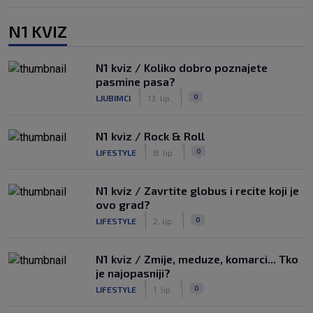
N1 KVIZ
N1 kviz / Koliko dobro poznajete
pasmine pasa?
|
|
0
LJUBIMCI
13. lip.
N1 kviz / Rock & Roll
|
|
0
LIFESTYLE
8. lip.
N1 kviz / Zavrtite globus i recite koji je
ovo grad?
|
|
0
LIFESTYLE
2. lip.
N1 kviz / Zmije, meduze, komarci... Tko
je najopasniji?
|
|
0
LIFESTYLE
1. lip.