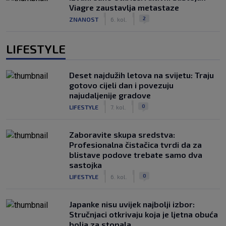
Viagre zaustavlja metastaze
|
|
2
ZNANOST
6. kol.
LIFESTYLE
Deset najdužih letova na svijetu: Traju
gotovo cijeli dan i povezuju
najudaljenije gradove
|
|
0
LIFESTYLE
7. kol.
Zaboravite skupa sredstva:
Profesionalna čistačica tvrdi da za
blistave podove trebate samo dva
sastojka
|
|
0
LIFESTYLE
6. kol.
Japanke nisu uvijek najbolji izbor:
Stručnjaci otkrivaju koja je ljetna obuća
bolja za stopala