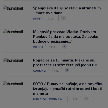
Španjolska Italiji postavila ultimatum:
"Imate dva dana..."
|
|
0
SVIJET
7. kol.
Milinović prozvao Vladu: "Pozivam
Plenkovića da me posluša. Za svako
buduće onečišćenje..."
|
|
9
VIJESTI
7. kol.
Pogačice za 15 minuta: Mekane su,
prozračne i tražit ćete još jednu turu
|
|
0
COOKING
7. kol.
FOTO / Dunav se isušuje, a na površinu
izranjaju njemački ratni brodovi i kosti
mamuta
|
|
2
KLIMATSKE PROMJENE
5. kol.