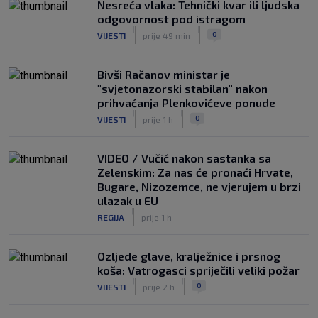
Nesreća vlaka: Tehnički kvar ili ljudska
odgovornost pod istragom
|
|
0
VIJESTI
prije 49 min
Bivši Račanov ministar je
"svjetonazorski stabilan" nakon
prihvaćanja Plenkovićeve ponude
|
|
0
VIJESTI
prije 1 h
VIDEO / Vučić nakon sastanka sa
Zelenskim: Za nas će pronaći Hrvate,
Bugare, Nizozemce, ne vjerujem u brzi
ulazak u EU
|
REGIJA
prije 1 h
Ozljede glave, kralježnice i prsnog
koša: Vatrogasci spriječili veliki požar
|
|
0
VIJESTI
prije 2 h