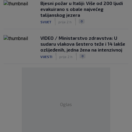
Bjesni požar u Italiji: Više od 200 ljudi
evakuirano s obale najvećeg
talijanskog jezera
|
|
0
SVIJET
prije 2 h
VIDEO / Ministarstvo zdravstva: U
sudaru vlakova šestero teže i 14 lakše
ozlijeđenih, jedna žena na intenzivnoj
|
|
0
VIJESTI
prije 2 h
Oglas