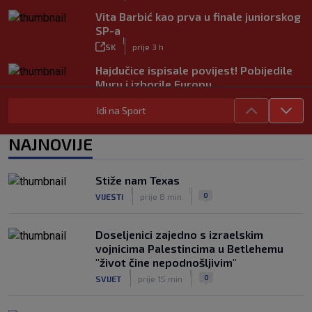
Vita Barbić kao prva u finale juniorskog
SP-a
|
SK
prije 3 h
Hajdučice ispisale povijest! Pobijedile
Muru i izborile Europu
|
SK
prije 3 h
Idi na Sport
Liverpool dovodi kapetana Barcelone!
Fabrizio Romano objavio ‘Here we go’
NAJNOVIJE
|
SK
prije 7 h
Hajduk želi Selahija, oglasio se igračev
Stiže nam Texas
menadžer: ‘Garcia ga dobro poznaje, ali
|
|
0
VIJESTI
prije 8 min
postoji problem…’
|
SK
prije 7 h
Doseljenici zajedno s izraelskim
vojnicima Palestincima u Betlehemu
"život čine nepodnošljivim"
|
|
0
SVIJET
prije 15 min