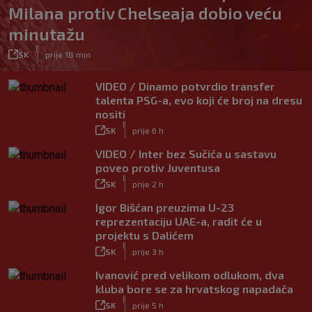
Milana protiv Chelseaja dobio veću
minutažu
|
SK
prije 18 min
VIDEO / Dinamo potvrdio transfer
talenta PSG-a, evo koji će broj na dresu
nositi
|
SK
prije 6 h
VIDEO / Inter bez Sučića u sastavu
poveo protiv Juventusa
|
SK
prije 2 h
Igor Bišćan preuzima U-23
reprezentaciju UAE-a, radit će u
projektu s Dalićem
|
SK
prije 3 h
Ivanović pred velikom odlukom, dva
kluba bore se za hrvatskog napadača
|
SK
prije 5 h