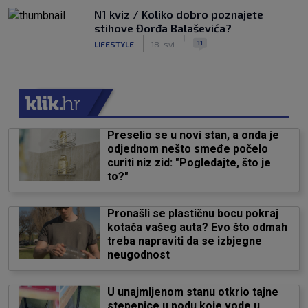
N1 kviz / Koliko dobro poznajete
stihove Đorđa Balaševića?
|
|
11
LIFESTYLE
18. svi.
Preselio se u novi stan, a onda je
odjednom nešto smeđe počelo
curiti niz zid: "Pogledajte, što je
to?"
Pronašli se plastičnu bocu pokraj
kotača vašeg auta? Evo što odmah
treba napraviti da se izbjegne
neugodnost
U unajmljenom stanu otkrio tajne
stepenice u podu koje vode u