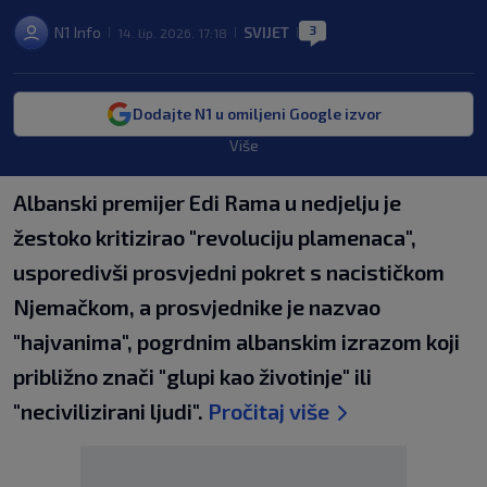
3
N1 Info
SVIJET
14. lip. 2026. 17:18
|
|
|
Dodajte N1 u omiljeni Google izvor
Više
Albanski premijer Edi Rama u nedjelju je
žestoko kritizirao "revoluciju plamenaca",
usporedivši prosvjedni pokret s nacističkom
Njemačkom, a prosvjednike je nazvao
"hajvanima", pogrdnim albanskim izrazom koji
približno znači "glupi kao životinje" ili
"necivilizirani ljudi".
Pročitaj više