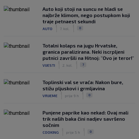
Auto koji stoji na suncu ne hladi se
najbrže klimom, nego postupkom koji
traje petnaest sekundi
|
|
0
AUTO
7. kol.
Totalni kolaps na jugu Hrvatske,
granica paralizirana. Neki iscrpljeni
putnici završili na Hitnoj: "Ovo je teror!"
|
|
7
VIJESTI
2. kol.
Toplinski val se vraća: Nakon bure,
stižu pljuskovi i grmljavina
|
|
0
VRIJEME
prije 9 h
Punjene paprike kao nekad: Ovaj mali
trik naših baka čini nadjev savršeno
sočnim
|
|
0
COOKING
prije 5 h