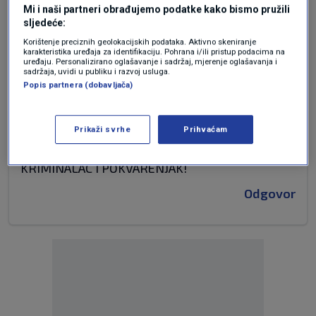
Mi i naši partneri obrađujemo podatke kako bismo pružili
sljedeće:
Tako se bori narod sa kičmom.
Korištenje preciznih geolokacijskih podataka. Aktivno skeniranje
karakteristika uređaja za identifikaciju. Pohrana i/ili pristup podacima na
Odgovor
uređaju. Personalizirano oglašavanje i sadržaj, mjerenje oglašavanja i
sadržaja, uvidi u publiku i razvoj usluga.
Popis partnera (dobavljača)
prije 2 mjeseci
AVA
Prikaži svrhe
Prihvaćam
KRIMINALAC I POKVARENJAK!
Odgovor