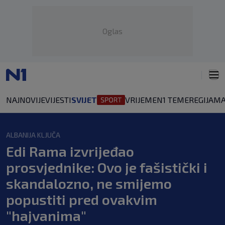
Oglas
NAJNOVIJE
VIJESTI
SVIJET
VRIJEME
N1 TEME
REGIJA
MA
ALBANIJA KLJUČA
Edi Rama izvrijeđao
prosvjednike: Ovo je fašistički i
skandalozno, ne smijemo
popustiti pred ovakvim
"hajvanima"