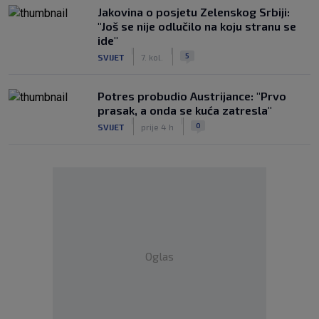
Jakovina o posjetu Zelenskog Srbiji:
"Još se nije odlučilo na koju stranu se
ide"
|
|
5
SVIJET
7. kol.
Potres probudio Austrijance: "Prvo
prasak, a onda se kuća zatresla"
|
|
0
SVIJET
prije 4 h
Oglas