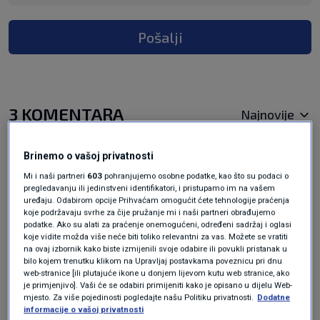
Pošalji
3 KOMENTARA
Najnovije
Brinemo o vašoj privatnosti
prije 2 mjeseci
Ja
Mi i naši partneri
603
pohranjujemo osobne podatke, kao što su podaci o
pregledavanju ili jedinstveni identifikatori, i pristupamo im na vašem
uređaju. Odabirom opcije Prihvaćam omogućit ćete tehnologije praćenja
Rama je obična američka i izraelska “podrepna
koje podržavaju svrhe za čije pružanje mi i naši partneri obrađujemo
muha”… vrijeme je da ide.
podatke. Ako su alati za praćenje onemogućeni, određeni sadržaj i oglasi
koje vidite možda više neće biti toliko relevantni za vas. Možete se vratiti
Odgovor
na ovaj izbornik kako biste izmijenili svoje odabire ili povukli pristanak u
bilo kojem trenutku klikom na Upravljaj postavkama poveznicu pri dnu
web-stranice [ili plutajuće ikone u donjem lijevom kutu web stranice, ako
je primjenjivo]. Vaši će se odabiri primijeniti kako je opisano u dijelu Web-
mjesto. Za više pojedinosti pogledajte našu Politiku privatnosti.
Dodatne
informacije o vašoj privatnosti
prije 2 mjeseci
Jux