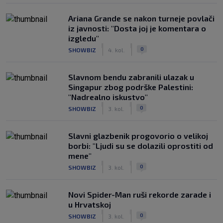
Ariana Grande se nakon turneje povlači
iz javnosti: "Dosta joj je komentara o
izgledu"
|
|
0
SHOWBIZ
4. kol.
Slavnom bendu zabranili ulazak u
Singapur zbog podrške Palestini:
"Nadrealno iskustvo"
|
|
0
SHOWBIZ
3. kol.
Slavni glazbenik progovorio o velikoj
borbi: "Ljudi su se dolazili oprostiti od
mene"
|
|
0
SHOWBIZ
3. kol.
Novi Spider-Man ruši rekorde zarade i
u Hrvatskoj
|
|
0
SHOWBIZ
3. kol.