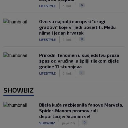
|
|
0
LIFESTYLE
6. kol.
Ovo su najbolji europski "drugi
gradovi" koje vrijedi posjetiti. Među
njima i jedan hrvatski
|
|
0
LIFESTYLE
6. kol.
Prirodni fenomen u susjedstvu pruža
spas od vrućina, u špilji tijekom cijele
godine 11 stupnjeva
|
|
1
LIFESTYLE
6. kol.
SHOWBIZ
Bijela kuća razbjesnila fanove Marvela,
Spider-Manom promovirali
deportacije: Sramim se!
|
|
0
SHOWBIZ
prije 2 h