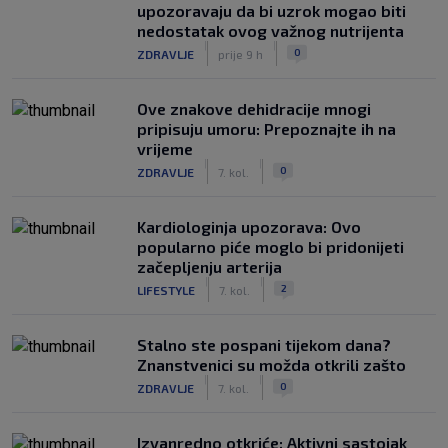
upozoravaju da bi uzrok mogao biti
nedostatak ovog važnog nutrijenta
|
|
0
ZDRAVLJE
prije 9 h
Ove znakove dehidracije mnogi
pripisuju umoru: Prepoznajte ih na
vrijeme
|
|
0
ZDRAVLJE
7. kol.
Kardiologinja upozorava: Ovo
popularno piće moglo bi pridonijeti
začepljenju arterija
|
|
2
LIFESTYLE
7. kol.
Stalno ste pospani tijekom dana?
Znanstvenici su možda otkrili zašto
|
|
0
ZDRAVLJE
7. kol.
Izvanredno otkriće: Aktivni sastojak