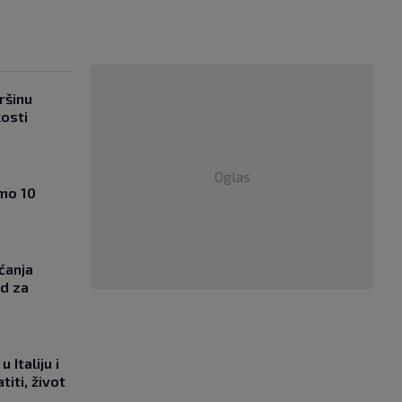
ršinu
kosti
Oglas
amo 10
ćanja
od za
 Italiju i
titi, život