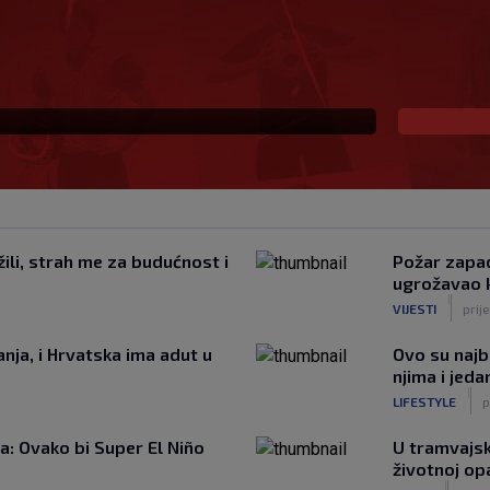
 mladom stoperu
ili, strah me za budućnost i
Požar zapad
ugrožavao 
|
VIJESTI
prij
nja, i Hrvatska ima adut u
Ovo su najbo
njima i jeda
|
LIFESTYLE
p
: Ovako bi Super El Niño
U tramvajsk
životnoj op
|