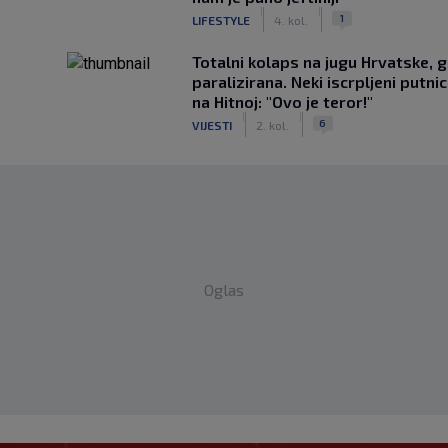
|
|
1
LIFESTYLE
4. kol.
Totalni kolaps na jugu Hrvatske, g
paralizirana. Neki iscrpljeni putnici
na Hitnoj: "Ovo je teror!"
|
|
6
VIJESTI
2. kol.
Oglas