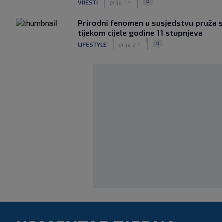
0
VIJESTI
prije 1 h
Prirodni fenomen u susjedstvu pruža sp
tijekom cijele godine 11 stupnjeva
|
|
0
LIFESTYLE
prije 2 h