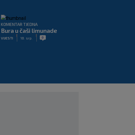
KOMENTAR TJEDNA
Bura u čaši limunade
|
|
0
VIJESTI
18. srp.