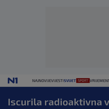
NAJNOVIJE
VIJESTI
SVIJET
VRIJEME
N
Iscurila radioaktivna