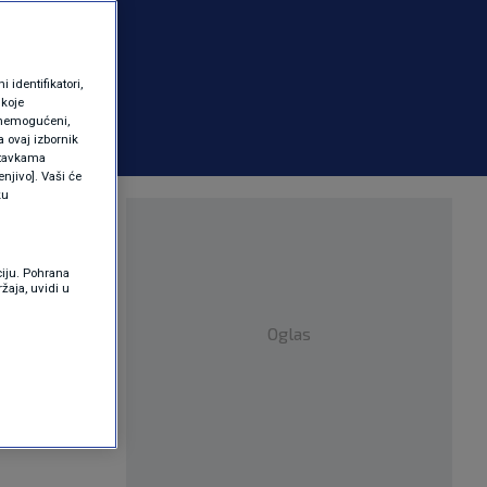
identifikatori,
 koje
 onemogućeni,
a ovaj izbornik
ostavkama
njivo]. Vaši će
ku
rtak za
ciju. Pohrana
žaja, uvidi u
Oglas