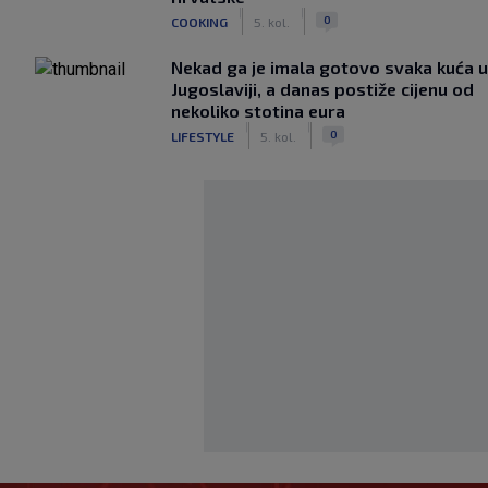
|
|
0
COOKING
5. kol.
Nekad ga je imala gotovo svaka kuća u
Jugoslaviji, a danas postiže cijenu od
nekoliko stotina eura
|
|
0
LIFESTYLE
5. kol.