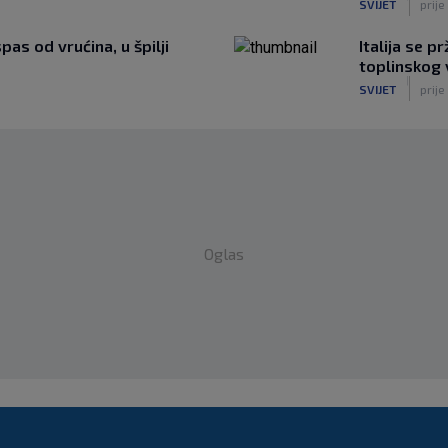
SVIJET
prije
as od vrućina, u špilji
Italija se 
toplinskog 
|
SVIJET
prije
Oglas