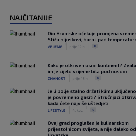
NAJČITANIJE
Dio Hrvatske očekuje promjena vreme
Stižu pljuskovi, bura i pad temperatur
|
|
0
VRIJEME
prije 12 h
Kako je otkriven osmi kontinent? Zeala
im je cijelo vrijeme bila pod nosom
|
|
0
ZNANOST
prije 13 h
Je li bolje stalno držati klimu uključeno
je povremeno gasiti? Stručnjaci otkriv
kada ćete najviše uštedjeti
|
|
0
LIFESTYLE
4. kol.
Ovaj grad proglašen je kulinarskom
prijestolnicom svijeta, a nije daleko od
Hrvatske