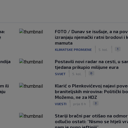
na:
FOTO / Dunav se isušuje, a na pov
e
izranjaju njemački ratni brodovi i 
mamuta
|
|
1
KLIMATSKE PROMJENE
5. kol.
ndija
Postavili novi radar na cesti, u s
tjedana prikupio milijune eura
|
|
0
SVIJET
5. kol.
m ili
Klarić o Plenkovićevoj najavi pove
aju
braniteljskih mirovina: Politički b
Možemo, ne za HDZ
|
|
3
VIJESTI
prije 6 h
Stariji bračni par otišao na odmor u
odlučio ostati: "Nismo se htjeli vra
nam je puno jeftiniji"