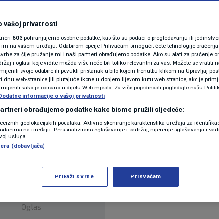
N1(DIS)INFO
KLIMATSKE PROMJENE
 vašoj privatnosti
rtneri
603
pohranjujemo osobne podatke, kao što su podaci o pregledavanju ili jedinstveni 
FOTO
o im na vašem uređaju. Odabirom opcije Prihvaćam omogućit ćete tehnologije praćenja
vrhe za čije pružanje mi i naši partneri obrađujemo podatke. Ako su alati za praćenje
žaj i oglasi koje vidite možda više neće biti toliko relevantni za vas. Možete se vratiti n
VIDEO
zmijenili svoje odabire ili povukli pristanak u bilo kojem trenutku klikom na Upravljaj p
i dnu web-stranice [ili plutajuće ikone u donjem lijevom kutu web stranice, ako je primje
rimijeniti kako je opisano u dijelu Web-mjesto. Za više pojedinosti pogledajte našu Politi
du u nuklearnoj elektrani Fukushima Daiichi u
Dodatne informacije o vašoj privatnosti
 partneri obrađujemo podatke kako bismo pružili sljedeće:
ovi kontaminacije izvan lokacije, priopćio je u četv
reciznih geolokacijskih podataka. Aktivno skeniranje karakteristika uređaja za identifika
p podacima na uređaju. Personalizirano oglašavanje i sadržaj, mjerenje oglašavanja i sadr
zvoj usluga.
era (dobavljača)
Prikaži svrhe
Prihvaćam
Oglas