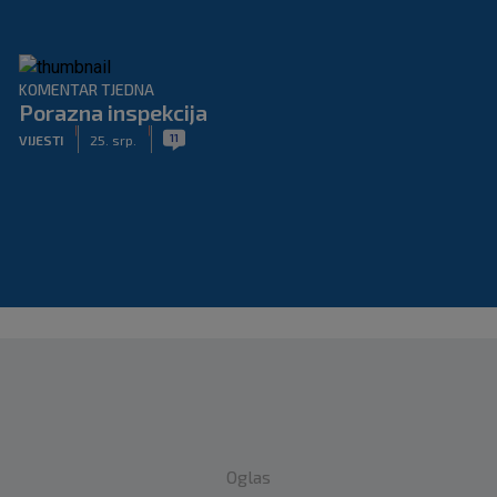
KOMENTAR TJEDNA
Porazna inspekcija
|
|
11
VIJESTI
25. srp.
Oglas