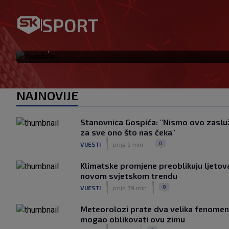
SPORT
Garcia iznenadio odlukom o
|
SK
prije 17 min
NAJNOVIJE
Stanovnica Gospića: "Nismo ovo zasluž
za sve ono što nas čeka"
|
|
0
VIJESTI
prije 6 min
Klimatske promjene preoblikuju ljetova
novom svjetskom trendu
|
|
0
VIJESTI
prije 39 min
Meteorolozi prate dva velika fenomena
mogao oblikovati ovu zimu
|
|