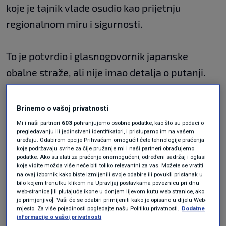
koje je tajnik vlade osudio kao prijetnju
regionalnom miru i sigurnosti.
To je potvrdio i glasnogovornik japanske
obalne straže, ali nije imao detalja o putanji.
U petak je Sjeverna Koreja ispalila dvije
Brinemo o vašoj privatnosti
navođene taktičke rakete. Još dva testa
Mi i naši partneri
603
pohranjujemo osobne podatke, kao što su podaci o
pregledavanju ili jedinstveni identifikatori, i pristupamo im na vašem
napravila je 5. i 11. siječnja, najavivši ih kao
uređaju. Odabirom opcije Prihvaćam omogućit ćete tehnologije praćenja
koje podržavaju svrhe za čije pružanje mi i naši partneri obrađujemo
hipersonične rakete.
podatke. Ako su alati za praćenje onemogućeni, određeni sadržaj i oglasi
koje vidite možda više neće biti toliko relevantni za vas. Možete se vratiti
na ovaj izbornik kako biste izmijenili svoje odabire ili povukli pristanak u
Kao odgovor na seriju novih testova, SAD su
bilo kojem trenutku klikom na Upravljaj postavkama poveznicu pri dnu
web-stranice [ili plutajuće ikone u donjem lijevom kutu web stranice, ako
prošli tjedan najavile nove sankcije, koje je
je primjenjivo]. Vaši će se odabiri primijeniti kako je opisano u dijelu Web-
mjesto. Za više pojedinosti pogledajte našu Politiku privatnosti.
Dodatne
Pjongjang okvalificirao kao "provokaciju"
informacije o vašoj privatnosti