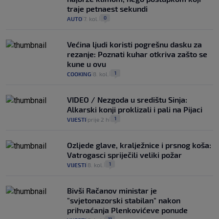
traje petnaest sekundi
0
AUTO
7. kol.
|
|
Većina ljudi koristi pogrešnu dasku za
rezanje: Poznati kuhar otkriva zašto se
kune u ovu
1
COOKING
8. kol.
|
|
VIDEO / Nezgoda u središtu Sinja:
Alkarski konji proklizali i pali na Pijaci
1
VIJESTI
prije 2 h
|
|
Ozljede glave, kralježnice i prsnog koša:
Vatrogasci spriječili veliki požar
1
VIJESTI
8. kol.
|
|
Bivši Račanov ministar je
"svjetonazorski stabilan" nakon
prihvaćanja Plenkovićeve ponude
11