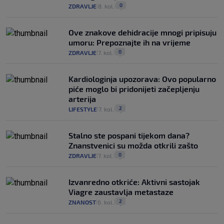
0
ZDRAVLJE
8. kol.
|
|
Ove znakove dehidracije mnogi pripisuju
umoru: Prepoznajte ih na vrijeme
0
ZDRAVLJE
7. kol.
|
|
Kardiologinja upozorava: Ovo popularno
piće moglo bi pridonijeti začepljenju
arterija
2
LIFESTYLE
7. kol.
|
|
Stalno ste pospani tijekom dana?
Znanstvenici su možda otkrili zašto
0
ZDRAVLJE
7. kol.
|
|
Izvanredno otkriće: Aktivni sastojak
Viagre zaustavlja metastaze
2
ZNANOST
6. kol.
|
|