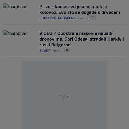
Prizori kao usred jeseni, a tek je
kolovoz: Evo što se događa s drvećem
1
KLIMATSKE PROMJENE
prije 2 h
|
|
VIDEO / Obostrani masovni napadi
dronovima: Gori Odesa, stradali Harkiv i
ruski Belgorod
0
SVIJET
prije 2 h
|
|
Oglas