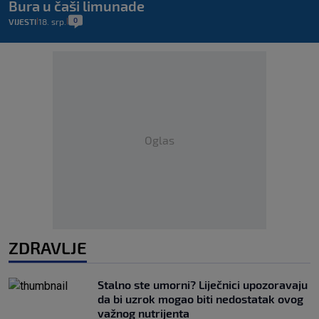
Bura u čaši limunade
0
VIJESTI
18. srp.
|
|
Oglas
ZDRAVLJE
Stalno ste umorni? Liječnici upozoravaju
da bi uzrok mogao biti nedostatak ovog
važnog nutrijenta