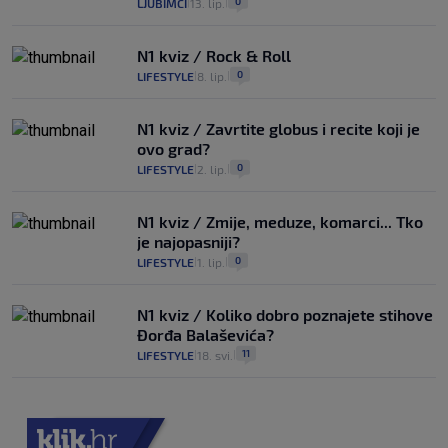
0
LJUBIMCI
13. lip.
|
|
N1 kviz / Rock & Roll
0
LIFESTYLE
8. lip.
|
|
N1 kviz / Zavrtite globus i recite koji je
ovo grad?
0
LIFESTYLE
2. lip.
|
|
N1 kviz / Zmije, meduze, komarci... Tko
je najopasniji?
0
LIFESTYLE
1. lip.
|
|
N1 kviz / Koliko dobro poznajete stihove
Đorđa Balaševića?
11
LIFESTYLE
18. svi.
|
|