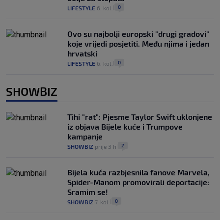
0
LIFESTYLE
6. kol.
|
|
Ovo su najbolji europski "drugi gradovi"
koje vrijedi posjetiti. Među njima i jedan
hrvatski
0
LIFESTYLE
6. kol.
|
|
SHOWBIZ
Tihi "rat": Pjesme Taylor Swift uklonjene
iz objava Bijele kuće i Trumpove
kampanje
2
SHOWBIZ
prije 3 h
|
|
Bijela kuća razbjesnila fanove Marvela,
Spider-Manom promovirali deportacije:
Sramim se!
0
SHOWBIZ
7. kol.
|
|