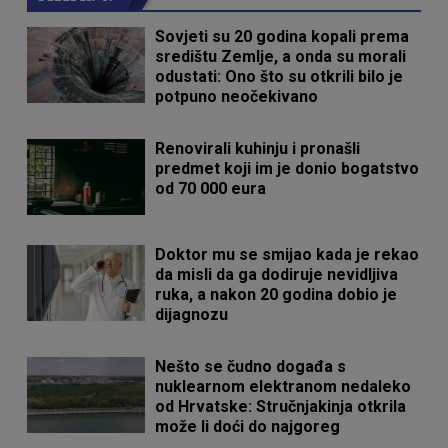
Sovjeti su 20 godina kopali prema
središtu Zemlje, a onda su morali
odustati: Ono što su otkrili bilo je
potpuno neočekivano
Renovirali kuhinju i pronašli
predmet koji im je donio bogatstvo
od 70 000 eura
Doktor mu se smijao kada je rekao
da misli da ga dodiruje nevidljiva
ruka, a nakon 20 godina dobio je
dijagnozu
Nešto se čudno događa s
nuklearnom elektranom nedaleko
od Hrvatske: Stručnjakinja otkrila
može li doći do najgoreg