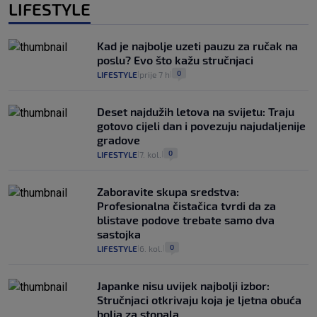
LIFESTYLE
Kad je najbolje uzeti pauzu za ručak na
poslu? Evo što kažu stručnjaci
0
LIFESTYLE
prije 7 h
|
|
Deset najdužih letova na svijetu: Traju
gotovo cijeli dan i povezuju najudaljenije
gradove
0
LIFESTYLE
7. kol.
|
|
Zaboravite skupa sredstva:
Profesionalna čistačica tvrdi da za
blistave podove trebate samo dva
sastojka
0
LIFESTYLE
6. kol.
|
|
Japanke nisu uvijek najbolji izbor:
Stručnjaci otkrivaju koja je ljetna obuća
bolja za stopala