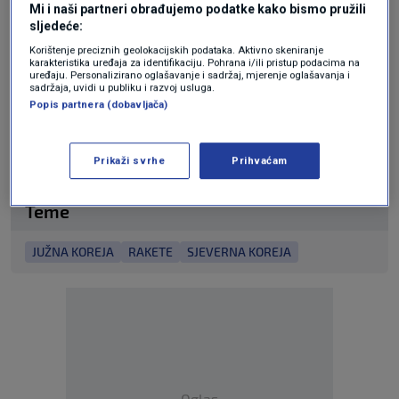
Mi i naši partneri obrađujemo podatke kako bismo pružili
ustvrdivši da Sjeverna Koreja ima "legitimno
sljedeće:
pravo" na samoobranu.
Korištenje preciznih geolokacijskih podataka. Aktivno skeniranje
karakteristika uređaja za identifikaciju. Pohrana i/ili pristup podacima na
uređaju. Personalizirano oglašavanje i sadržaj, mjerenje oglašavanja i
sadržaja, uvidi u publiku i razvoj usluga.
Popis partnera (dobavljača)
N1 pratite putem aplikacija za
Android
|
iPhone/iPad
i
društvenih mreža
Twitter
|
Facebook
|
Instagram.
Prikaži svrhe
Prihvaćam
Teme
JUŽNA KOREJA
RAKETE
SJEVERNA KOREJA
Oglas