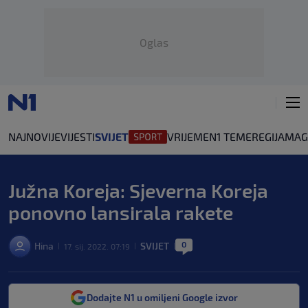
Oglas
NAJNOVIJE
VIJESTI
SVIJET
VRIJEME
N1 TEME
REGIJA
MAG
Južna Koreja: Sjeverna Koreja
ponovno lansirala rakete
0
Hina
SVIJET
17. sij. 2022. 07:19
|
|
|
Dodajte N1 u omiljeni Google izvor