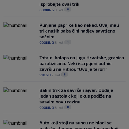
isprobajte ovaj trik
0
COOKING
8. kol.
|
|
Punjene paprike kao nekad: Ovaj mali
trik naših baka čini nadjev savršeno
sočnim
1
COOKING
8. kol.
|
|
Totalni kolaps na jugu Hrvatske, granica
paralizirana. Neki iscrpljeni putnici
završili na Hitnoj: "Ovo je teror!"
8
VIJESTI
2. kol.
|
|
Bakin trik za savršen ajvar: Dodaje
jedan sastojak koji okus podiže na
sasvim novu razinu
0
COOKING
8. kol.
|
|
Auto koji stoji na suncu ne hladi se
najbrže klimom, nego postupkom koji