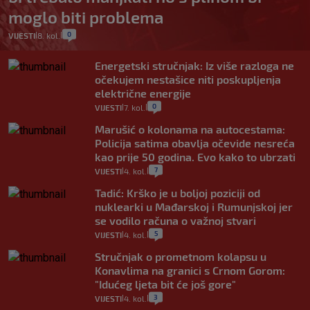
moglo biti problema
0
VIJESTI
8. kol.
|
|
Energetski stručnjak: Iz više razloga ne
očekujem nestašice niti poskupljenja
električne energije
0
VIJESTI
7. kol.
|
|
Marušić o kolonama na autocestama:
Policija satima obavlja očevide nesreća
kao prije 50 godina. Evo kako to ubrzati
7
VIJESTI
4. kol.
|
|
Tadić: Krško je u boljoj poziciji od
nuklearki u Mađarskoj i Rumunjskoj jer
se vodilo računa o važnoj stvari
5
VIJESTI
4. kol.
|
|
Stručnjak o prometnom kolapsu u
Konavlima na granici s Crnom Gorom:
"Idućeg ljeta bit će još gore"
3
VIJESTI
4. kol.
|
|