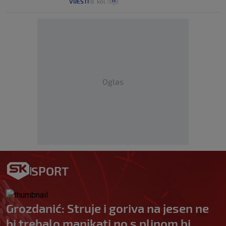
VIJESTI
8. kol.
|
|
Oglas
SPORT
Grozdanić: Struje i goriva na jesen ne
bi trebalo manjkati no s plinom bi