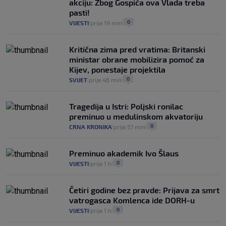
akciju: Zbog Gospića ova Vlada treba
pasti!
0
VIJESTI
prije 19 min
|
|
Kritična zima pred vratima: Britanski
ministar obrane mobilizira pomoć za
Kijev, ponestaje projektila
0
SVIJET
prije 46 min
|
|
Tragedija u Istri: Poljski ronilac
preminuo u medulinskom akvatoriju
0
CRNA KRONIKA
prije 57 min
|
|
Preminuo akademik Ivo Šlaus
0
VIJESTI
prije 1 h
|
|
Četiri godine bez pravde: Prijava za smrt
vatrogasca Komlenca ide DORH-u
0
VIJESTI
prije 1 h
|
|