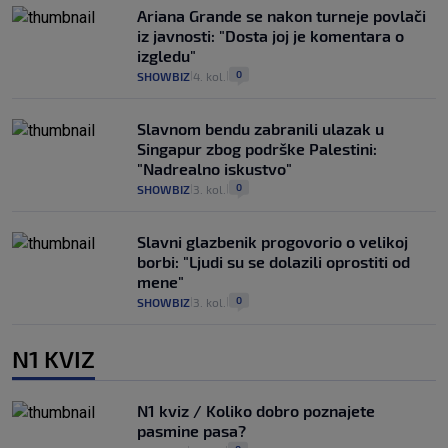
Ariana Grande se nakon turneje povlači
iz javnosti: "Dosta joj je komentara o
izgledu"
0
SHOWBIZ
4. kol.
|
|
Slavnom bendu zabranili ulazak u
Singapur zbog podrške Palestini:
"Nadrealno iskustvo"
0
SHOWBIZ
3. kol.
|
|
Slavni glazbenik progovorio o velikoj
borbi: "Ljudi su se dolazili oprostiti od
mene"
0
SHOWBIZ
3. kol.
|
|
N1 KVIZ
N1 kviz / Koliko dobro poznajete
pasmine pasa?