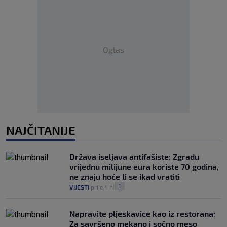
Oglas
NAJČITANIJE
Država iseljava antifašiste: Zgradu
vrijednu milijune eura koriste 70 godina,
ne znaju hoće li se ikad vratiti
1
VIJESTI
prije 4 h
|
|
Napravite pljeskavice kao iz restorana:
Za savršeno mekano i sočno meso