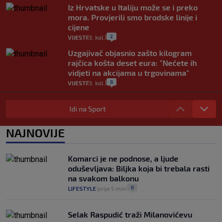
Iz Hrvatske u Italiju može se i preko
mora. Provjerili smo brodske linije i
cijene
2
VIJESTI
3. kol.
|
|
Uzgajivač objasnio zašto kilogram
rajčica košta deset eura: "Nećete ih
vidjeti na akcijama u trgovinama"
8
VIJESTI
3. kol.
|
|
Selidba je jedno od stresnijih iskustava.
Evo aktualnih cijena i nekoliko savjeta
Idi na Sport
da prođe što lakše i jeftinije
0
VIJESTI
2. kol.
NAJNOVIJE
|
|
Izračunali smo koliko košta putovanje
automobilom na Hvar iz Zagreba, a
Komarci je ne podnose, a ljude
koliko iz Osijeka
oduševljava: Biljka koja bi trebala rasti
14
VIJESTI
2. kol.
|
|
na svakom balkonu
0
LIFESTYLE
prije 5 min
|
|
Selak Raspudić traži Milanovićevu