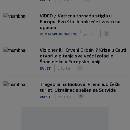
VIDEO / Vatrena tornada stigla u
Europu: Evo što ih pokreće i zašto su
opasna
|
|
0
KLIMATSKE PROMJENE
prije 1 h
Vizionar ili "Crveni Orbán"? Kriza u Ceuti
otvorila pitanje sve veće izolacije
Španjolske u Europskoj uniji
|
|
1
SVIJET
prije 1 h
Tragedija na Biokovu: Preminuo češki
turist, Ukrajinac spašen sa Sutvida
|
|
0
VIJESTI
prije 1 h