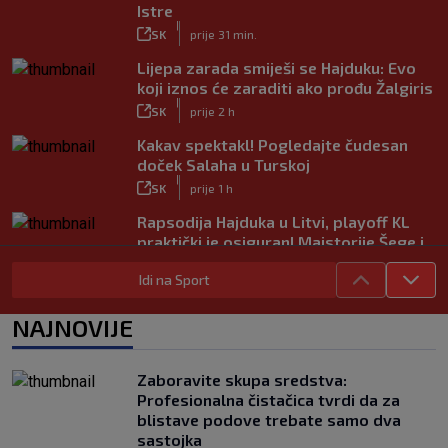
Istre
|
SK
prije 31 min.
Lijepa zarada smiješi se Hajduku: Evo
koji iznos će zaraditi ako prođu Žalgiris
|
SK
prije 2 h
Kakav spektakl! Pogledajte čudesan
doček Salaha u Turskoj
|
SK
prije 1 h
Rapsodija Hajduka u Litvi, playoff KL
praktički je osiguran! Majstorije Šege i
Pajazitija
Idi na Sport
|
SK
prije 6 h
Neočekivani problemi za Dinamo:
NAJNOVIJE
Mišićeva zamjena zapela u Beogradu
|
SK
prije 1 h
Zaboravite skupa sredstva:
Rijeka u Finsku nosi minimalnu
Profesionalna čistačica tvrdi da za
prednost, bivši vratar Dinama spriječio
blistave podove trebate samo dva
veću razliku
sastojka