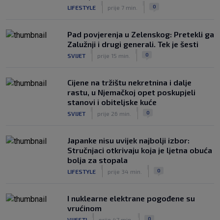
|
|
|
SK
prije 2 h
0
LIFESTYLE
prije 7 min.
Pad povjerenja u Zelenskog: Pretekli ga
Zalužnji i drugi generali. Tek je šesti
|
|
0
SVIJET
prije 15 min.
Cijene na tržištu nekretnina i dalje
rastu, u Njemačkoj opet poskupjeli
stanovi i obiteljske kuće
|
|
0
SVIJET
prije 26 min.
Japanke nisu uvijek najbolji izbor:
Stručnjaci otkrivaju koja je ljetna obuća
bolja za stopala
|
|
0
LIFESTYLE
prije 34 min.
I nuklearne elektrane pogođene su
vrućinom
|
|
0
VIJESTI
prije 47 min.