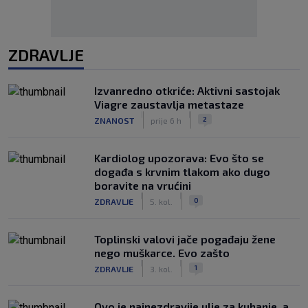
ZDRAVLJE
Izvanredno otkriće: Aktivni sastojak
Viagre zaustavlja metastaze
|
|
2
ZNANOST
prije 6 h
Kardiolog upozorava: Evo što se
događa s krvnim tlakom ako dugo
boravite na vrućini
|
|
0
ZDRAVLJE
5. kol.
Toplinski valovi jače pogađaju žene
nego muškarce. Evo zašto
|
|
1
ZDRAVLJE
3. kol.
Ovo je najnezdravije ulje za kuhanje, a