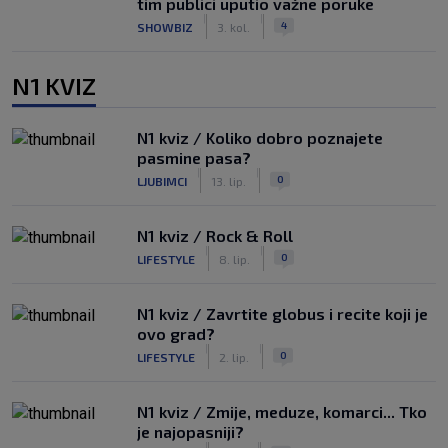
tim publici uputio važne poruke
|
|
4
SHOWBIZ
3. kol.
N1 KVIZ
N1 kviz / Koliko dobro poznajete
pasmine pasa?
|
|
0
LJUBIMCI
13. lip.
N1 kviz / Rock & Roll
|
|
0
LIFESTYLE
8. lip.
N1 kviz / Zavrtite globus i recite koji je
ovo grad?
|
|
0
LIFESTYLE
2. lip.
N1 kviz / Zmije, meduze, komarci... Tko
je najopasniji?
|
|