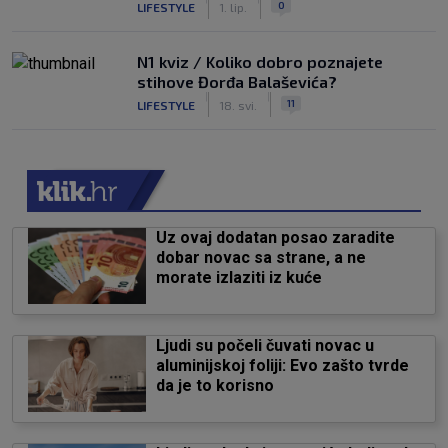
0
LIFESTYLE
1. lip.
N1 kviz / Koliko dobro poznajete
stihove Đorđa Balaševića?
|
|
11
LIFESTYLE
18. svi.
Uz ovaj dodatan posao zaradite
dobar novac sa strane, a ne
morate izlaziti iz kuće
Ljudi su počeli čuvati novac u
aluminijskoj foliji: Evo zašto tvrde
da je to korisno