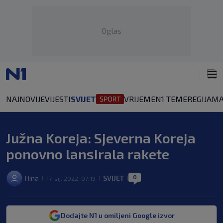
Oglas
NAJNOVIJE
VIJESTI
SVIJET
VRIJEME
N1 TEME
REGIJA
MA
Južna Koreja: Sjeverna Koreja
ponovno lansirala rakete
0
Hina
SVIJET
17. sij. 2022. 07:19
|
|
|
Dodajte N1 u omiljeni Google izvor