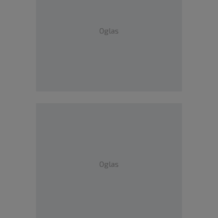
Oglas
Oglas