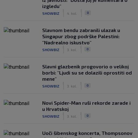
izgledu"
|
|
0
SHOWBIZ
4. kol.
Slavnom bendu zabranili ulazak u
Singapur zbog podrške Palestini:
"Nadrealno iskustvo"
|
|
0
SHOWBIZ
3. kol.
Slavni glazbenik progovorio o velikoj
borbi: "Ljudi su se dolazili oprostiti od
mene"
|
|
0
SHOWBIZ
3. kol.
Novi Spider-Man ruši rekorde zarade i
u Hrvatskoj
|
|
0
SHOWBIZ
3. kol.
Uoči šibenskog koncerta, Thompsonov