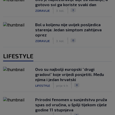
gotovo svi ga koriste svaki dan
|
|
3
ZDRAVLJE
3. kol.
Bol u koljenu nije uvijek posljedica
starenja: Jedan simptom zahtijeva
oprez
|
|
0
ZDRAVLJE
3. kol.
LIFESTYLE
Ovo su najbolji europski "drugi
gradovi" koje vrijedi posjetiti. Među
njima i jedan hrvatski
|
|
0
LIFESTYLE
prije 4 h
Prirodni fenomen u susjedstvu pruža
spas od vrućina, u špilji tijekom cijele
godine 11 stupnjeva
|
|