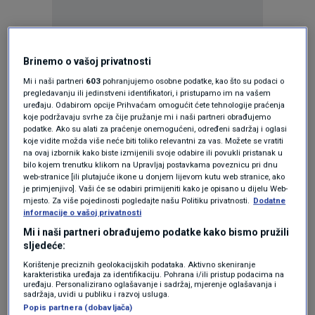
Oglas
Brinemo o vašoj privatnosti
Mi i naši partneri
603
pohranjujemo osobne podatke, kao što su podaci o
pregledavanju ili jedinstveni identifikatori, i pristupamo im na vašem
uređaju. Odabirom opcije Prihvaćam omogućit ćete tehnologije praćenja
koje podržavaju svrhe za čije pružanje mi i naši partneri obrađujemo
podatke. Ako su alati za praćenje onemogućeni, određeni sadržaj i oglasi
koje vidite možda više neće biti toliko relevantni za vas. Možete se vratiti
na ovaj izbornik kako biste izmijenili svoje odabire ili povukli pristanak u
bilo kojem trenutku klikom na Upravljaj postavkama poveznicu pri dnu
web-stranice [ili plutajuće ikone u donjem lijevom kutu web stranice, ako
je primjenjivo]. Vaši će se odabiri primijeniti kako je opisano u dijelu Web-
mjesto. Za više pojedinosti pogledajte našu Politiku privatnosti.
Dodatne
informacije o vašoj privatnosti
Mi i naši partneri obrađujemo podatke kako bismo pružili
Oglas
sljedeće:
Korištenje preciznih geolokacijskih podataka. Aktivno skeniranje
karakteristika uređaja za identifikaciju. Pohrana i/ili pristup podacima na
uređaju. Personalizirano oglašavanje i sadržaj, mjerenje oglašavanja i
sadržaja, uvidi u publiku i razvoj usluga.
Popis partnera (dobavljača)