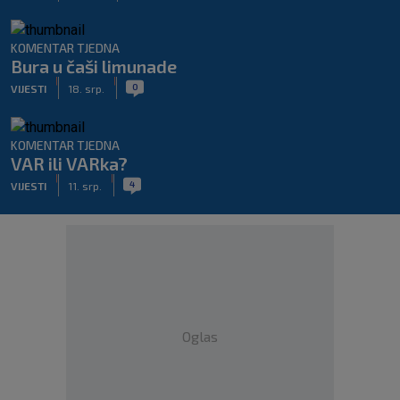
KOMENTAR TJEDNA
Bura u čaši limunade
|
|
0
VIJESTI
18. srp.
KOMENTAR TJEDNA
VAR ili VARka?
|
|
4
VIJESTI
11. srp.
Oglas