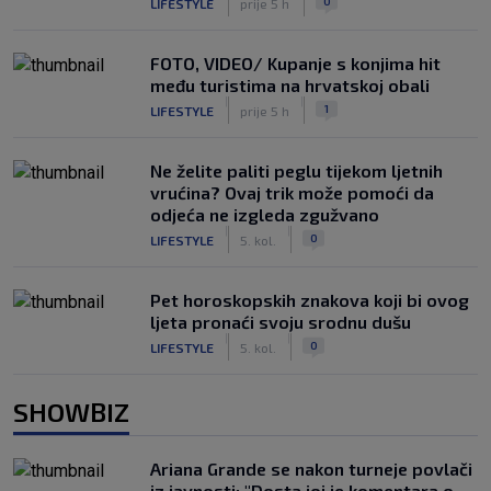
0
LIFESTYLE
prije 5 h
FOTO, VIDEO/ Kupanje s konjima hit
među turistima na hrvatskoj obali
|
|
1
LIFESTYLE
prije 5 h
Ne želite paliti peglu tijekom ljetnih
vrućina? Ovaj trik može pomoći da
odjeća ne izgleda zgužvano
|
|
0
LIFESTYLE
5. kol.
Pet horoskopskih znakova koji bi ovog
ljeta pronaći svoju srodnu dušu
|
|
0
LIFESTYLE
5. kol.
SHOWBIZ
Ariana Grande se nakon turneje povlači
iz javnosti: "Dosta joj je komentara o