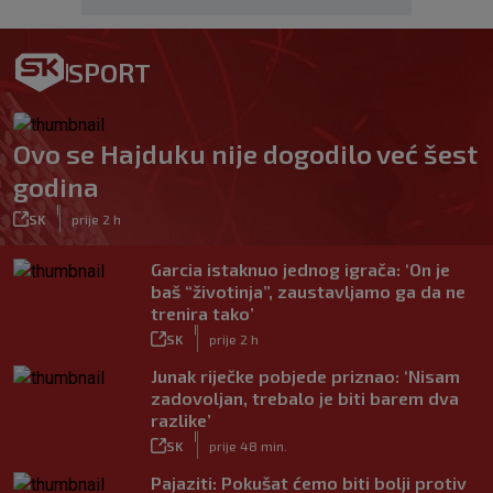
SPORT
Ovo se Hajduku nije dogodilo već šest
godina
|
SK
prije 2 h
Garcia istaknuo jednog igrača: ‘On je
baš “životinja”, zaustavljamo ga da ne
trenira tako’
|
SK
prije 2 h
Junak riječke pobjede priznao: ‘Nisam
zadovoljan, trebalo je biti barem dva
razlike’
|
SK
prije 48 min.
Pajaziti: Pokušat ćemo biti bolji protiv