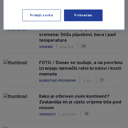
NAJČITANIJE
Prikaži svrhe
Prihvaćam
Dio Hrvatske očekuje promjena
vremena: Stižu pljuskovi, bura i pad
temperature
|
|
0
VRIJEME
prije 15 h
FOTO / Dunav se isušuje, a na površinu
izranjaju njemački ratni brodovi i kosti
mamuta
|
|
1
KLIMATSKE PROMJENE
5. kol.
Kako je otkriven osmi kontinent?
Zealandija im je cijelo vrijeme bila pod
nosom
|
|
0
ZNANOST
prije 16 h