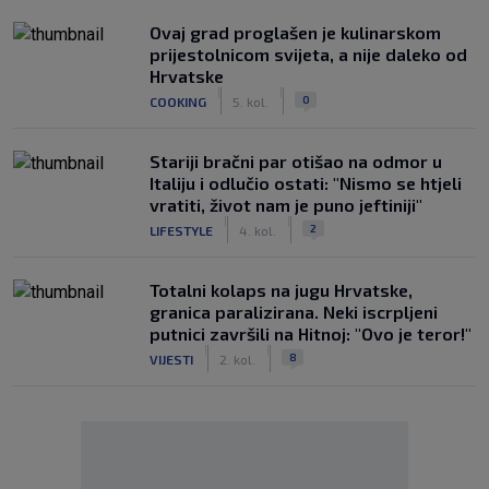
Ovaj grad proglašen je kulinarskom
prijestolnicom svijeta, a nije daleko od
Hrvatske
|
|
0
COOKING
5. kol.
Stariji bračni par otišao na odmor u
Italiju i odlučio ostati: "Nismo se htjeli
vratiti, život nam je puno jeftiniji"
|
|
2
LIFESTYLE
4. kol.
Totalni kolaps na jugu Hrvatske,
granica paralizirana. Neki iscrpljeni
putnici završili na Hitnoj: "Ovo je teror!"
|
|
8
VIJESTI
2. kol.