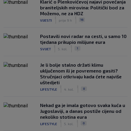
Klarić o Plenkovićevoj najavi povećanja
braniteljskih mirovina: Politički bod za
Možemo, ne za HDZ
|
|
16
VIJESTI
prije 9 h
Postavili novi radar na cesti, u samo 10
tjedana prikupio milijune eura
|
|
1
SVIJET
5. kol.
Je li bolje stalno držati klimu
uključenom ili je povremeno gasiti?
Stručnjaci otkrivaju kada ćete najviše
uštedjeti
|
|
0
LIFESTYLE
4. kol.
Nekad ga je imala gotovo svaka kuća u
Jugoslaviji, a danas postiže cijenu od
nekoliko stotina eura
|
|
0
LIFESTYLE
5. kol.