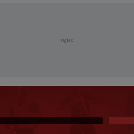
Oglas
li mač, publiku ne
oj gazda, radit ću po