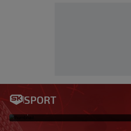
Božić za SK: Zadar je dvosjek
možeš prevariti. Sam sam sv
SPORT
svom
|
SK
prije 1 h