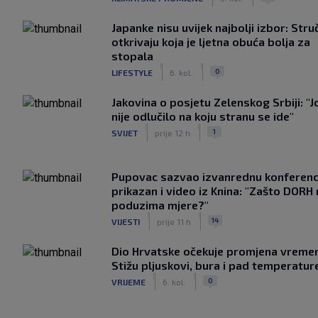
Japanke nisu uvijek najbolji izbor: Stru
otkrivaju koja je ljetna obuća bolja za
stopala
|
|
0
LIFESTYLE
6. kol.
Jakovina o posjetu Zelenskog Srbiji: "J
nije odlučilo na koju stranu se ide"
|
|
1
SVIJET
prije 12 h
Pupovac sazvao izvanrednu konferenci
prikazan i video iz Knina: "Zašto DORH
poduzima mjere?"
|
|
14
VIJESTI
prije 11 h
Dio Hrvatske očekuje promjena vreme
Stižu pljuskovi, bura i pad temperatur
|
|
0
VRIJEME
6. kol.