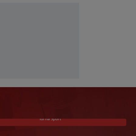
Idi na Sport
Dopisnik blizak Šotičeku: Šego nije
trebao vikati na njega, Rakitiću su