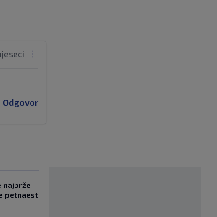
mjeseci
Odgovor
e najbrže
e petnaest