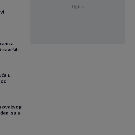
Oglas
vi
ranica
 završili
uća u
 od
ja ovakvog
đani su s