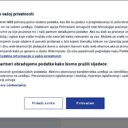
žuje Trumpovom
N1(DIS)INFO
KLIMATSKE PROMJENE
 vašoj privatnosti
rtneri
603
pohranjujemo osobne podatke, kao što su podaci o pregledavanju ili jedinstveni 
FOTO
o im na vašem uređaju. Odabirom opcije Prihvaćam omogućit ćete tehnologije praćenja
vrhe za čije pružanje mi i naši partneri obrađujemo podatke. Ako su alati za praćenje
žaj i oglasi koje vidite možda više neće biti toliko relevantni za vas. Možete se vratiti n
VIDEO
zmijenili svoje odabire ili povukli pristanak u bilo kojem trenutku klikom na Upravljaj p
i dnu web-stranice [ili plutajuće ikone u donjem lijevom kutu web stranice, ako je primje
rimijeniti kako je opisano u dijelu Web-mjesto. Za više pojedinosti pogledajte našu Politi
Dodatne informacije o vašoj privatnosti
 partneri obrađujemo podatke kako bismo pružili sljedeće:
reciznih geolokacijskih podataka. Aktivno skeniranje karakteristika uređaja za identifika
p podacima na uređaju. Personalizirano oglašavanje i sadržaj, mjerenje oglašavanja i sadr
potpisao je u utorak sporazum o pridruživanju Odb
zvoj usluga.
era (dobavljača)
e najnoviji korak u približavanju Washingtonu nak
Prikaži svrhe
Prihvaćam