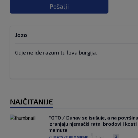
Pošalji
Jozo
Gdje ne ide razum tu lova burgija.
NAJČITANIJE
FOTO / Dunav se isušuje, a na površin
izranjaju njemački ratni brodovi i kosti
mamuta
|
|
2
KLIMATSKE PROMJENE
5. kol.