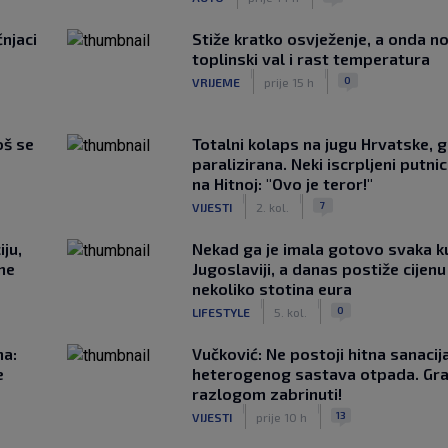
čnjaci
Stiže kratko osvježenje, a onda no
toplinski val i rast temperatura
|
|
0
VRIJEME
prije 15 h
oš se
Totalni kolaps na jugu Hrvatske, g
paralizirana. Neki iscrpljeni putnici
na Hitnoj: "Ovo je teror!"
|
|
7
VIJESTI
2. kol.
ju,
Nekad ga je imala gotovo svaka k
 ne
Jugoslaviji, a danas postiže cijenu
nekoliko stotina eura
|
|
0
LIFESTYLE
5. kol.
na:
Vučković: Ne postoji hitna sanaci
e
heterogenog sastava otpada. Gra
razlogom zabrinuti!
|
|
13
VIJESTI
prije 10 h