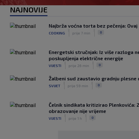
NAJNOVIJE
Najbrža voćna torta bez pečenja: Ovaj 
|
|
0
COOKING
prije 7 min
Energetski stručnjak: Iz više razloga n
poskupljenja električne energije
|
|
0
VIJESTI
prije 26 min
Žalbeni sud zaustavio gradnju plesne d
|
|
0
SVIJET
prije 59 min
Čelnik sindikata kritizirao Plenkovića: 
obrazovanje nije vrijeme
|
|
0
VIJESTI
prije 1 h