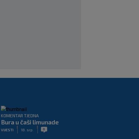
dugo, želimo pobijediti u svakoj
utakmici
|
SK
prije 5 h
Fruk je zbog ozljede napustio igru na
poluvremenu, u Rijeci su s pravom
zabrinuti
|
SK
prije 5 h
KOMENTAR TJEDNA
Bura u čaši limunade
|
|
0
VIJESTI
18. srp.