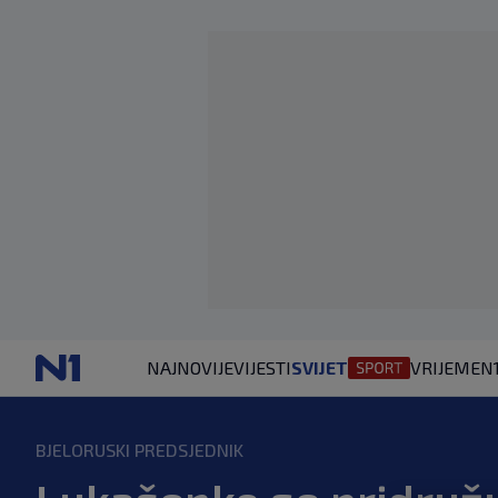
NAJNOVIJE
VIJESTI
SVIJET
VRIJEME
N
BJELORUSKI PREDSJEDNIK