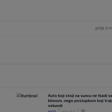
prije 4 
u
Auto koji stoji na suncu ne hladi s
klimom, nego postupkom koji traj
sekundi
|
|
0
AUTO
prije 14 h