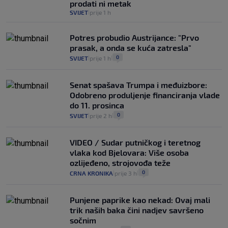
prodati ni metak
SVIJET
prije 1 h
|
Potres probudio Austrijance: "Prvo
prasak, a onda se kuća zatresla"
0
SVIJET
prije 1 h
|
|
Senat spašava Trumpa i međuizbore:
Odobreno produljenje financiranja vlade
do 11. prosinca
0
SVIJET
prije 2 h
|
|
VIDEO / Sudar putničkog i teretnog
vlaka kod Bjelovara: Više osoba
ozlijeđeno, strojovođa teže
0
CRNA KRONIKA
prije 3 h
|
|
Punjene paprike kao nekad: Ovaj mali
trik naših baka čini nadjev savršeno
sočnim