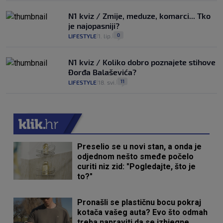
N1 kviz / Zmije, meduze, komarci... Tko
je najopasniji?
0
LIFESTYLE
1. lip.
|
|
N1 kviz / Koliko dobro poznajete stihove
Đorđa Balaševića?
11
LIFESTYLE
18. svi.
|
|
Preselio se u novi stan, a onda je
odjednom nešto smeđe počelo
curiti niz zid: "Pogledajte, što je
to?"
Pronašli se plastičnu bocu pokraj
kotača vašeg auta? Evo što odmah
treba napraviti da se izbjegne