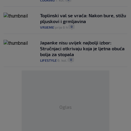
Toplinski val se vraća: Nakon bure, stižu
pljuskovi i grmljavina
0
VRIJEME
prije 6 h
|
|
Japanke nisu uvijek najbolji izbor:
Stručnjaci otkrivaju koja je ljetna obuća
bolja za stopala
0
LIFESTYLE
6. kol.
|
|
Oglas