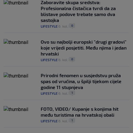
Zaboravite skupa sredstva:
Profesionalna čistačica tvrdi da za
blistave podove trebate samo dva
sastojka
0
LIFESTYLE
6. kol.
|
|
Ovo su najbolji europski "drugi gradovi"
koje vrijedi posjetiti. Među njima i jedan
hrvatski
0
LIFESTYLE
6. kol.
|
|
Prirodni fenomen u susjedstvu pruža
spas od vrućina, u špilji tijekom cijele
godine 11 stupnjeva
1
LIFESTYLE
6. kol.
|
|
FOTO, VIDEO/ Kupanje s konjima hit
među turistima na hrvatskoj obali
1
LIFESTYLE
6. kol.
|
|