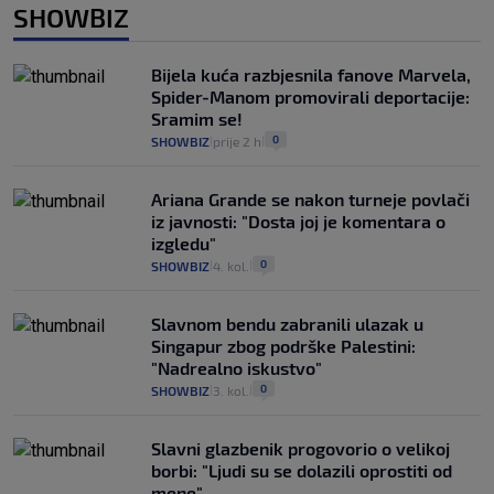
SHOWBIZ
Bijela kuća razbjesnila fanove Marvela,
Spider-Manom promovirali deportacije:
Sramim se!
0
SHOWBIZ
prije 2 h
|
|
Ariana Grande se nakon turneje povlači
iz javnosti: "Dosta joj je komentara o
izgledu"
0
SHOWBIZ
4. kol.
|
|
Slavnom bendu zabranili ulazak u
Singapur zbog podrške Palestini:
"Nadrealno iskustvo"
0
SHOWBIZ
3. kol.
|
|
Slavni glazbenik progovorio o velikoj
borbi: "Ljudi su se dolazili oprostiti od
mene"