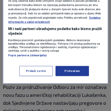
na ovaj izbornik kako biste izmijenili svoje odabire ili povukli pristanak u
bilo kojem trenutku klikom na Upravljaj postavkama poveznicu pri dnu
tvrdi, nepoštivanja ljudskih prava i podrške
web-stranice [ili plutajuće ikone u donjem lijevom kutu web stranice, ako
je primjenjivo]. Vaši će se odabiri primijeniti kako je opisano u dijelu Web-
ruskom predsjedniku
Vladimiru Putinu
u ratu u
mjesto. Za više pojedinosti pogledajte našu Politiku privatnosti.
Dodatne
informacije o vašoj privatnosti
Ukrajini.
Mi i naši partneri obrađujemo podatke kako bismo pružili
sljedeće:
No, Donald Trump prošle je godine počeo
Korištenje preciznih geolokacijskih podataka. Aktivno skeniranje
ublažavati sankcije Bjelorusiji u zamjenu za
karakteristika uređaja za identifikaciju. Pohrana i/ili pristup podacima na
uređaju. Personalizirano oglašavanje i sadržaj, mjerenje oglašavanja i
puštanje političkih zatvorenika. Nazvao je
sadržaja, uvidi u publiku i razvoj usluga.
Popis partnera (dobavljača)
Lukašenka "vrlo cijenjenim" vođom, što je
osudila prognana bjeloruska oporba koja ga
Prikaži svrhe
Prihvaćam
smatra diktatorom.
Poziv za pridruživanje Odboru za mir označava
novu fazu u američkoj rehabilitaciji Lukašenka,
dok Sjedinjene Države nastavljaju pregovore o
daljnjim oslobađanjima zatvorenika i