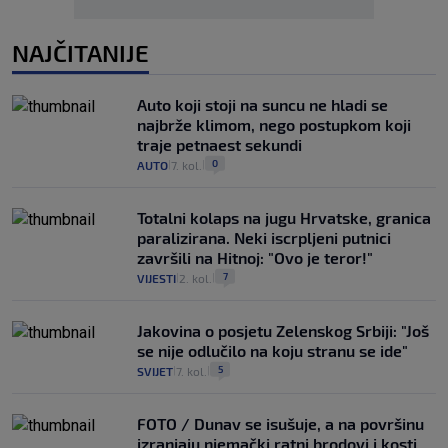
NAJČITANIJE
Auto koji stoji na suncu ne hladi se
najbrže klimom, nego postupkom koji
traje petnaest sekundi
0
AUTO
7. kol.
|
|
Totalni kolaps na jugu Hrvatske, granica
paralizirana. Neki iscrpljeni putnici
završili na Hitnoj: "Ovo je teror!"
7
VIJESTI
2. kol.
|
|
Jakovina o posjetu Zelenskog Srbiji: "Još
se nije odlučilo na koju stranu se ide"
5
SVIJET
7. kol.
|
|
FOTO / Dunav se isušuje, a na površinu
izranjaju njemački ratni brodovi i kosti