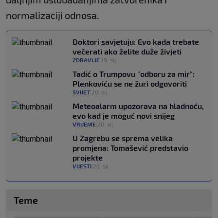
normalizaciji odnosa.
Doktori savjetuju: Evo kada trebate
večerati ako želite duže živjeti
ZDRAVLJE
19. sij.
|
Tadić o Trumpovu "odboru za mir":
Plenkoviću se ne žuri odgovoriti
SVIJET
20. sij.
|
Meteoalarm upozorava na hladnoću,
evo kad je moguć novi snijeg
VRIJEME
20. sij.
|
U Zagrebu se sprema velika
promjena: Tomašević predstavio
projekte
VIJESTI
20. sij.
|
Teme