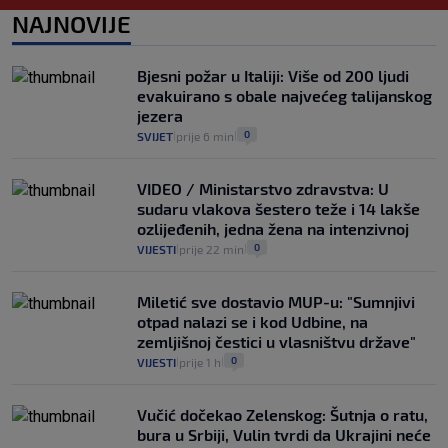
0
VIJESTI
2. kol.
NAJNOVIJE
|
|
Izračunali smo koliko košta putovanje
automobilom na Hvar iz Zagreba, a
Bjesni požar u Italiji: Više od 200 ljudi
koliko iz Osijeka
evakuirano s obale najvećeg talijanskog
14
VIJESTI
2. kol.
|
|
jezera
0
SVIJET
prije 6 min
|
|
VIDEO / Ministarstvo zdravstva: U
sudaru vlakova šestero teže i 14 lakše
ozlijeđenih, jedna žena na intenzivnoj
0
VIJESTI
prije 22 min
|
|
Miletić sve dostavio MUP-u: "Sumnjivi
otpad nalazi se i kod Udbine, na
zemljišnoj čestici u vlasništvu države"
0
VIJESTI
prije 1 h
|
|
Vučić dočekao Zelenskog: Šutnja o ratu,
bura u Srbiji, Vulin tvrdi da Ukrajini neće