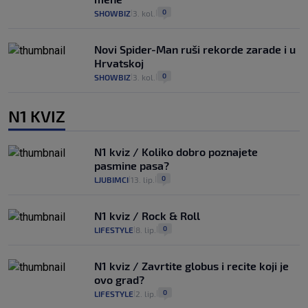
0
SHOWBIZ
3. kol.
|
|
Novi Spider-Man ruši rekorde zarade i u
Hrvatskoj
0
SHOWBIZ
3. kol.
|
|
N1 KVIZ
N1 kviz / Koliko dobro poznajete
pasmine pasa?
0
LJUBIMCI
13. lip.
|
|
N1 kviz / Rock & Roll
0
LIFESTYLE
8. lip.
|
|
N1 kviz / Zavrtite globus i recite koji je
ovo grad?
0
LIFESTYLE
2. lip.
|
|