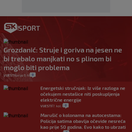
SPORT
Grozdanić: Struje i goriva na jesen ne
bi trebalo manjkati no s plinom bi
moglo biti problema
0
VIJESTI
prije 6 h
|
|
Energetski stručnjak: Iz više razloga ne
očekujem nestašice niti poskupljenja
električne energije
0
VIJESTI
7. kol.
|
|
Marušić o kolonama na autocestama:
Policija satima obavlja očevide nesreća
kao prije 50 godina. Evo kako to ubrzati