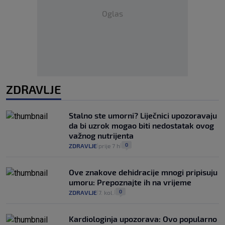
Oglas
ZDRAVLJE
Stalno ste umorni? Liječnici upozoravaju
da bi uzrok mogao biti nedostatak ovog
važnog nutrijenta
0
ZDRAVLJE
prije 7 h
|
|
Ove znakove dehidracije mnogi pripisuju
umoru: Prepoznajte ih na vrijeme
0
ZDRAVLJE
7. kol.
|
|
Kardiologinja upozorava: Ovo popularno