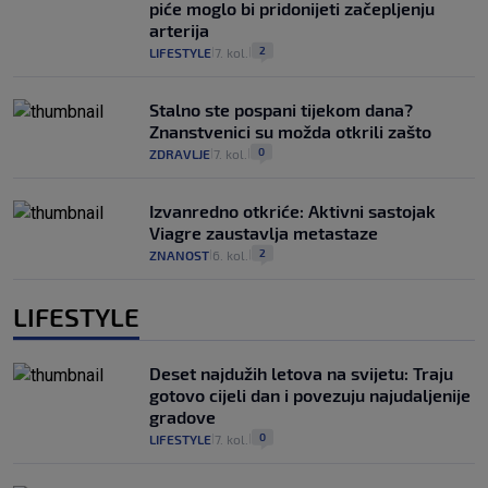
piće moglo bi pridonijeti začepljenju
arterija
2
LIFESTYLE
7. kol.
|
|
Stalno ste pospani tijekom dana?
Znanstvenici su možda otkrili zašto
0
ZDRAVLJE
7. kol.
|
|
Izvanredno otkriće: Aktivni sastojak
Viagre zaustavlja metastaze
2
ZNANOST
6. kol.
|
|
LIFESTYLE
Deset najdužih letova na svijetu: Traju
gotovo cijeli dan i povezuju najudaljenije
gradove
0
LIFESTYLE
7. kol.
|
|