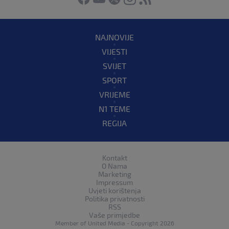
NAJNOVIJE
VIJESTI
SVIJET
SPORT
VRIJEME
N1 TEME
REGIJA
Kontakt
O Nama
Marketing
Impressum
Uvjeti korištenja
Politika privatnosti
RSS
Vaše primjedbe
Member of
United Media
- Copyright 2026