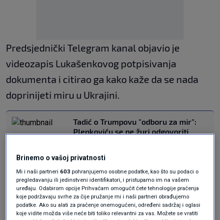
Predsjednički Telegram kanal objavio je
videozapis Lukašenkovog potpisivanja
dokumenta i citirao ga kako kaže da se nada
doprinijeti miru u Ukrajini.
Tadić o Trumpovu "odboru za mir":
Plenkoviću se ne žuri odgovoriti
SVIJET
20. sij.
|
Trump u Davosu potpisuje Povelju
Brinemo o vašoj privatnosti
svog "Odbora za mir"
Mi i naši partneri
603
pohranjujemo osobne podatke, kao što su podaci o
SVIJET
20. sij.
|
pregledavanju ili jedinstveni identifikatori, i pristupamo im na vašem
uređaju. Odabirom opcije Prihvaćam omogućit ćete tehnologije praćenja
koje podržavaju svrhe za čije pružanje mi i naši partneri obrađujemo
Aleksandra Lukašenka
, koji je na vlasti od
podatke. Ako su alati za praćenje onemogućeni, određeni sadržaj i oglasi
koje vidite možda više neće biti toliko relevantni za vas. Možete se vratiti
1994., Zapad je dugo izolirao zbog, kako se