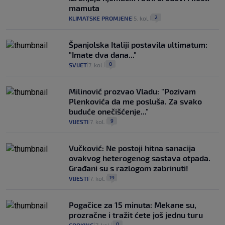
mamuta
2
KLIMATSKE PROMJENE
5. kol.
|
|
Španjolska Italiji postavila ultimatum:
"Imate dva dana..."
0
SVIJET
7. kol.
|
|
Milinović prozvao Vladu: "Pozivam
Plenkovića da me posluša. Za svako
buduće onečišćenje..."
9
VIJESTI
7. kol.
|
|
Vučković: Ne postoji hitna sanacija
ovakvog heterogenog sastava otpada.
Građani su s razlogom zabrinuti!
19
VIJESTI
7. kol.
|
|
Pogačice za 15 minuta: Mekane su,
prozračne i tražit ćete još jednu turu
0
COOKING
7. kol.
|
|