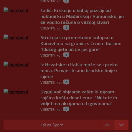
7
VIJESTI
4. kol.
|
|
Tadić: Krško je u boljoj poziciji od
nuklearki u Mađarskoj i Rumunjskoj jer
se vodilo računa o važnoj stvari
5
VIJESTI
4. kol.
|
|
Stručnjak o prometnom kolapsu u
Konavlima na granici s Crnom Gorom:
"Idućeg ljeta bit će još gore"
3
VIJESTI
4. kol.
|
|
Iz Hrvatske u Italiju može se i preko
mora. Provjerili smo brodske linije i
cijene
2
VIJESTI
3. kol.
|
|
Uzgajivač objasnio zašto kilogram
rajčica košta deset eura: "Nećete ih
vidjeti na akcijama u trgovinama"
8
VIJESTI
3. kol.
|
|
Selidba je jedno od stresnijih iskustava.
Evo aktualnih cijena i nekoliko savjeta
Idi na Sport
da prođe što lakše i jeftinije