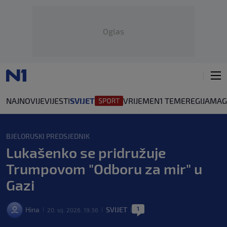
Oglas
NAJNOVIJE
VIJESTI
SVIJET
VRIJEME
N1 TEME
REGIJA
MAG
BJELORUSKI PREDSJEDNIK
Lukašenko se pridružuje
Trumpovom "Odboru za mir" u
Gazi
1
Hina
SVIJET
20. sij. 2026. 19:36
|
|
|