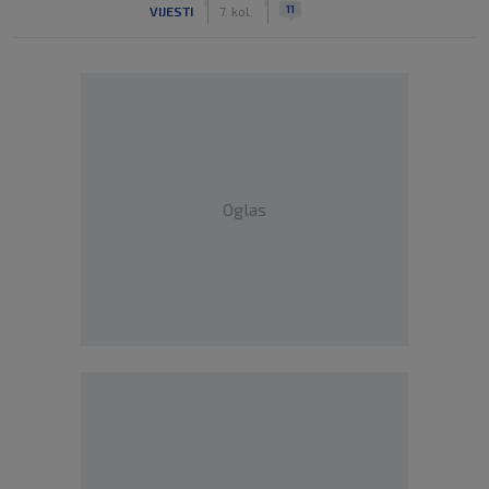
|
|
11
VIJESTI
7. kol.
Oglas