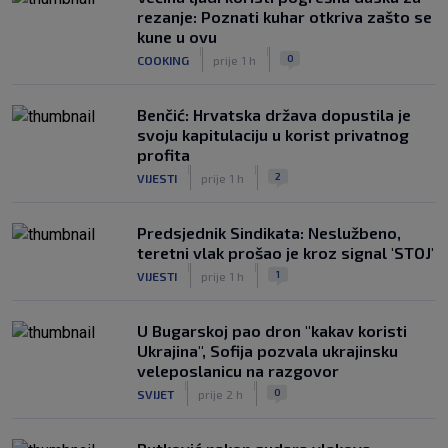
rezanje: Poznati kuhar otkriva zašto se
kune u ovu
|
|
0
COOKING
prije 1 h
Benčić: Hrvatska država dopustila je
svoju kapitulaciju u korist privatnog
profita
|
|
2
VIJESTI
prije 1 h
Predsjednik Sindikata: Neslužbeno,
teretni vlak prošao je kroz signal 'STOJ'
|
|
1
VIJESTI
prije 1 h
U Bugarskoj pao dron "kakav koristi
Ukrajina", Sofija pozvala ukrajinsku
veleposlanicu na razgovor
|
|
0
SVIJET
prije 2 h