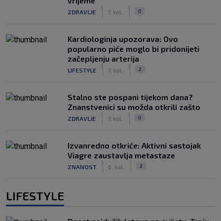
vrijeme
|
|
0
ZDRAVLJE
7. kol.
Kardiologinja upozorava: Ovo
popularno piće moglo bi pridonijeti
začepljenju arterija
|
|
2
LIFESTYLE
7. kol.
Stalno ste pospani tijekom dana?
Znanstvenici su možda otkrili zašto
|
|
0
ZDRAVLJE
7. kol.
Izvanredno otkriće: Aktivni sastojak
Viagre zaustavlja metastaze
|
|
2
ZNANOST
6. kol.
LIFESTYLE