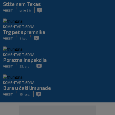
Stiže nam Texas
|
|
1
VIJESTI
prije 5 h
KOMENTAR TJEDNA
Trg pet spremnika
|
|
5
VIJESTI
1. kol.
KOMENTAR TJEDNA
Porazna inspekcija
|
|
11
VIJESTI
25. srp.
KOMENTAR TJEDNA
Bura u čaši limunade
|
|
0
VIJESTI
18. srp.