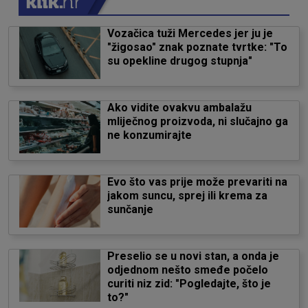
Vozačica tuži Mercedes jer ju je
"žigosao" znak poznate tvrtke: "To
su opekline drugog stupnja"
Ako vidite ovakvu ambalažu
mliječnog proizvoda, ni slučajno ga
ne konzumirajte
Evo što vas prije može prevariti na
jakom suncu, sprej ili krema za
sunčanje
Preselio se u novi stan, a onda je
odjednom nešto smeđe počelo
curiti niz zid: "Pogledajte, što je
to?"