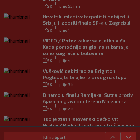
|
SK
prije 55 min
Hrvatski mladi vaterpolisti pobijedili
Srbiju i izborili finale SP-a u Zagrebu!
|
SK
prije 1 h
VIDEO / Potez kakav se rijetko viđa:
Kada pomoć nije stigla, na rukama je
iznio suigrača u bolovima
|
SK
prije 4 h
Vušković debitirao za Brighton:
Pogledajte brojke iz prvog nastupa
|
SK
prije 3 h
Dinamo u finalu Ramljaka! Sutra protiv
Ajaxa na glavnom terenu Maksimira
|
SK
prije 2 h
Tko je zlatni slovenski dečko Vit
Hrabar? Radi s hrvatskim stručnjacima,
voli Hezonju…
Idi na Sport
|
SK
prije 3 h