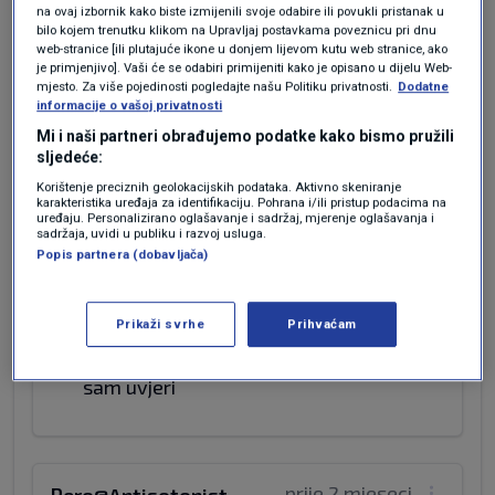
na ovaj izbornik kako biste izmijenili svoje odabire ili povukli pristanak u
bilo kojem trenutku klikom na Upravljaj postavkama poveznicu pri dnu
web-stranice [ili plutajuće ikone u donjem lijevom kutu web stranice, ako
prije 2 mjeseci
Antisotinist
je primjenjivo]. Vaši će se odabiri primijeniti kako je opisano u dijelu Web-
mjesto. Za više pojedinosti pogledajte našu Politiku privatnosti.
Dodatne
informacije o vašoj privatnosti
@ Pero 🎯Ja ne izmišljam niti mi pada
Mi i naši partneri obrađujemo podatke kako bismo pružili
napamet da prenesem bilo kakvu
sljedeće:
informaciju bez da sam uvjeren (ne
Korištenje preciznih geolokacijskih podataka. Aktivno skeniranje
siguran nego uvjeren) da je logična i
karakteristika uređaja za identifikaciju. Pohrana i/ili pristup podacima na
uređaju. Personalizirano oglašavanje i sadržaj, mjerenje oglašavanja i
istinita.
sadržaja, uvidi u publiku i razvoj usluga.
🎯Portal Hala Turnera prenosi ovu
Popis partnera (dobavljača)
informaciju a ista je i ISTINITA I LOGIČNA
a ti širiš blasfemiju.
Prikaži svrhe
Prihvaćam
🎯KO NE VJERUJE NEKA UGUGLA;🎯
Hal Turner radio show home i neka se
sam uvjeri
prije 2 mjeseci