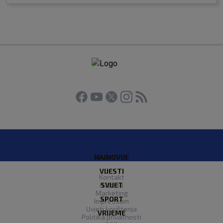
NAJNOVIJE
VIJESTI
Kontakt
O Nama
SVIJET
Marketing
SPORT
Impressum
Uvjeti korištenja
VRIJEME
Politika privatnosti