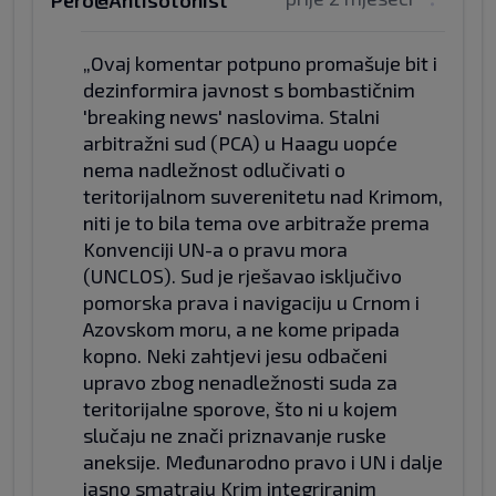
Pero@Antisotonist
„Ovaj komentar potpuno promašuje bit i
dezinformira javnost s bombastičnim
'breaking news' naslovima. Stalni
arbitražni sud (PCA) u Haagu uopće
nema nadležnost odlučivati o
teritorijalnom suverenitetu nad Krimom,
niti je to bila tema ove arbitraže prema
Konvenciji UN-a o pravu mora
(UNCLOS). Sud je rješavao isključivo
pomorska prava i navigaciju u Crnom i
Azovskom moru, a ne kome pripada
kopno. Neki zahtjevi jesu odbačeni
upravo zbog nenadležnosti suda za
teritorijalne sporove, što ni u kojem
slučaju ne znači priznavanje ruske
aneksije. Međunarodno pravo i UN i dalje
jasno smatraju Krim integriranim