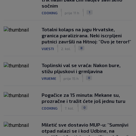
sočnim
|
|
1
COOKING
prije 11 h
Totalni kolaps na jugu Hrvatske,
granica paralizirana. Neki iscrpljeni
putnici završili na Hitnoj: "Ovo je teror!"
|
|
8
VIJESTI
2. kol.
Toplinski val se vraća: Nakon bure,
stižu pljuskovi i grmljavina
|
|
0
VRIJEME
prije 15 h
Pogačice za 15 minuta: Mekane su,
prozračne i tražit ćete još jednu turu
|
|
0
COOKING
7. kol.
Miletić sve dostavio MUP-u: "Sumnjivi
otpad nalazi se i kod Udbine, na