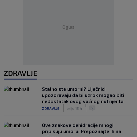
Oglas
ZDRAVLJE
Stalno ste umorni? Liječnici
upozoravaju da bi uzrok mogao biti
nedostatak ovog važnog nutrijenta
|
|
0
ZDRAVLJE
prije 15 h
Ove znakove dehidracije mnogi
pripisuju umoru: Prepoznajte ih na