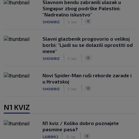
Slavnom bendu zabranili ulazak u
Singapur zbog podrške Palestini:
"Nadrealno iskustvo"
|
|
0
SHOWBIZ
3. kol.
Slavni glazbenik progovorio o velikoj
borbi: "Ljudi su se dolazili oprostiti od
mene"
|
|
0
SHOWBIZ
3. kol.
Novi Spider-Man ruši rekorde zarade i
u Hrvatskoj
|
|
0
SHOWBIZ
3. kol.
N1 KVIZ
N1 kviz / Koliko dobro poznajete
pasmine pasa?
|
|
0
LJUBIMCI
13. lip.