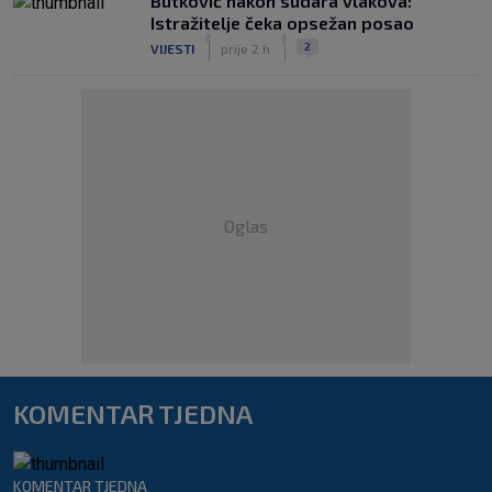
Butković nakon sudara vlakova:
Istražitelje čeka opsežan posao
|
|
2
VIJESTI
prije 2 h
Oglas
KOMENTAR TJEDNA
KOMENTAR TJEDNA