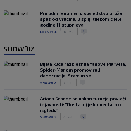
Prirodni fenomen u susjedstvu pruža
spas od vrućina, u špilji tijekom cijele
godine 11 stupnjeva
|
|
1
LIFESTYLE
6. kol.
SHOWBIZ
Bijela kuća razbjesnila fanove Marvela,
Spider-Manom promovirali
deportacije: Sramim se!
|
|
0
SHOWBIZ
7. kol.
Ariana Grande se nakon turneje povlači
iz javnosti: "Dosta joj je komentara o
izgledu"
|
|
0
SHOWBIZ
4. kol.