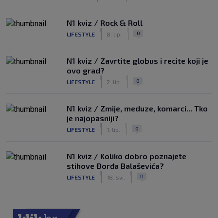
N1 kviz / Rock & Roll
|
|
0
LIFESTYLE
8. lip.
N1 kviz / Zavrtite globus i recite koji je
ovo grad?
|
|
0
LIFESTYLE
2. lip.
N1 kviz / Zmije, meduze, komarci... Tko
je najopasniji?
|
|
0
LIFESTYLE
1. lip.
N1 kviz / Koliko dobro poznajete
stihove Đorđa Balaševića?
|
|
11
LIFESTYLE
18. svi.