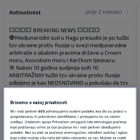
prije 2 mjeseci
Antisotinist
💥💥💥💥 BREAKING NEWS 💥💥💥💥
🧿Medjunarodni sud u Hagu presudio je po tužbi
tzv ukraine protiv Rusije u svezi medjunarodne
arbitraže o obalnim pravima države u Crnom
moru, Azovskom moru i Kerčkom tjesnacu.
🎯 Nakon 10 godina sudjenja svih 10
ARBITRAŽNIH tužbi tzv ukraine protiv Rusije
odbijeno je kao NEOSNOVANO u pokušaju da tzv
ukraina ospori RUSKI SUVERENITET NAD
RUSKIM POLUOTOKOM KRIMOM i pravu na
Brinemo o vašoj privatnosti
gradnju Kerčkog mosta ‼️‼️‼️‼️‼️‼️‼️‼️‼️‼️‼️‼️‼️‼️‼️‼️
🎯 21. STOLJEĆE DOBA INTERNETA A MNOGI
Mi i naši partneri
603
pohranjujemo osobne podatke, kao što su podaci o
pregledavanju ili jedinstveni identifikatori, i pristupamo im na vašem
KADA ČITAJU OVO VIJEST OSTAJU IZNENADJENI ...
uređaju. Odabirom opcije Prihvaćam omogućit ćete tehnologije praćenja
NAŽALOST 😭
koje podržavaju svrhe za čije pružanje mi i naši partneri obrađujemo
podatke. Ako su alati za praćenje onemogućeni, određeni sadržaj i oglasi
Odgovor
koje vidite možda više neće biti toliko relevantni za vas. Možete se vratiti