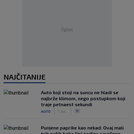
Oglas
NAJČITANIJE
Auto koji stoji na suncu ne hladi se
najbrže klimom, nego postupkom koji
traje petnaest sekundi
|
|
0
AUTO
7. kol.
Punjene paprike kao nekad: Ovaj mali
trik naših baka čini nadjev savršeno