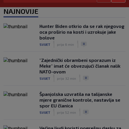
Vodič za prvenstvo Nizozemske na SK:
NAJNOVIJE
PSV juri rekord, spektakularna
pojačanja u Ajaxu, a posebna priča su
Hrvati
Hunter Biden otkrio da se rak njegovog
|
oca proširio na kosti i uzrokuje jake
SK
prije 5 h
bolove
Slatke muke za Bilića: Bio je na širem
|
|
0
SVIJET
prije 6 min
popisu Vatrenih za SP, a sada je
pogotkom ušao u sezonu
|
"Zajednički obrambeni sporazum iz
SK
prije 4 h
Meke" imat će obvezujući članak nalik
NATO-ovom
|
|
0
SVIJET
prije 32 min
Španjolska uzvratila na talijanske
mjere granične kontrole, nastavlja se
spor EU članica
|
|
0
SVIJET
prije 52 min
Većina ljudi koristi pogrešnu dasku za