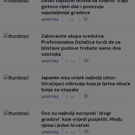
Deset najdužih letova na svijetu: Traju
gotovo cijeli dan i povezuju
najudaljenije gradove
|
|
0
LIFESTYLE
7. kol.
Zaboravite skupa sredstva:
Profesionalna čistačica tvrdi da za
blistave podove trebate samo dva
sastojka
|
|
0
LIFESTYLE
6. kol.
Japanke nisu uvijek najbolji izbor:
Stručnjaci otkrivaju koja je ljetna obuća
bolja za stopala
|
|
0
LIFESTYLE
6. kol.
Ovo su najbolji europski "drugi
gradovi" koje vrijedi posjetiti. Među
njima i jedan hrvatski
|
|
0
LIFESTYLE
6. kol.