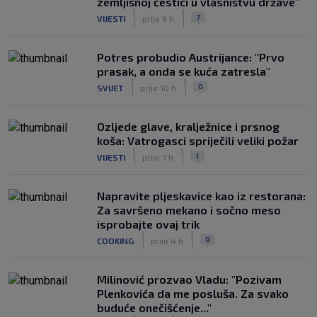
zemljišnoj čestici u vlasništvu države"
|
|
7
VIJESTI
prije 9 h
Potres probudio Austrijance: "Prvo
prasak, a onda se kuća zatresla"
|
|
0
SVIJET
prije 10 h
Ozljede glave, kralježnice i prsnog
koša: Vatrogasci spriječili veliki požar
|
|
1
VIJESTI
prije 7 h
Napravite pljeskavice kao iz restorana:
Za savršeno mekano i sočno meso
isprobajte ovaj trik
|
|
0
COOKING
prije 4 h
Milinović prozvao Vladu: "Pozivam
Plenkovića da me posluša. Za svako
buduće onečišćenje..."