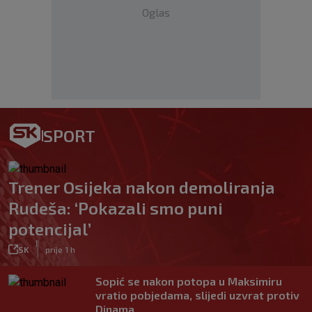
Oglas
SPORT
Trener Osijeka nakon demoliranja
Rudeša: ‘Pokazali smo puni
potencijal’
|
SK
prije 1 h
Sopić se nakon potopa u Maksimiru
vratio pobjedama, slijedi uzvrat protiv
Dinama