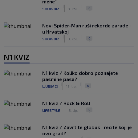
mene"
|
|
0
SHOWBIZ
3. kol.
Novi Spider-Man ruši rekorde zarade i
u Hrvatskoj
|
|
0
SHOWBIZ
3. kol.
N1 KVIZ
N1 kviz / Koliko dobro poznajete
pasmine pasa?
|
|
0
LJUBIMCI
13. lip.
N1 kviz / Rock & Roll
|
|
0
LIFESTYLE
8. lip.
N1 kviz / Zavrtite globus i recite koji je
ovo grad?