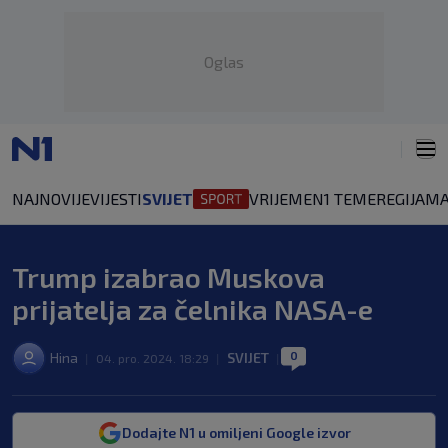
Oglas
NAJNOVIJE
VIJESTI
SVIJET
VRIJEME
N1 TEME
REGIJA
MA
Trump izabrao Muskova
prijatelja za čelnika NASA-e
0
Hina
SVIJET
|
04. pro. 2024. 18:29
|
|
Dodajte N1 u omiljeni Google izvor