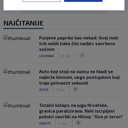
NAJČITANIJE
Punjene paprike kao nekad: Ovaj mali
trik naših baka čini nadjev savršeno
sočnim
|
|
1
COOKING
8. kol.
Auto koji stoji na suncu ne hladi se
najbrže klimom, nego postupkom koji
traje petnaest sekundi
|
|
0
AUTO
7. kol.
Totalni kolaps na jugu Hrvatske,
granica paralizirana. Neki iscrpljeni
putnici završili na Hitnoj: "Ovo je teror!"
|
|
8
VIJESTI
2. kol.