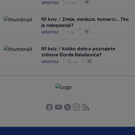
|
|
0
LIFESTYLE
2. lip.
N1 kviz / Zmije, meduze, komarci... Tko
je najopasniji?
|
|
0
LIFESTYLE
1. lip.
N1 kviz / Koliko dobro poznajete
stihove Đorđa Balaševića?
|
|
11
LIFESTYLE
18. svi.