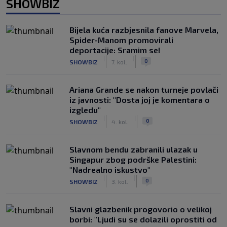
SHOWBIZ
Bijela kuća razbjesnila fanove Marvela,
Spider-Manom promovirali
deportacije: Sramim se!
|
|
0
SHOWBIZ
7. kol.
Ariana Grande se nakon turneje povlači
iz javnosti: "Dosta joj je komentara o
izgledu"
|
|
0
SHOWBIZ
4. kol.
Slavnom bendu zabranili ulazak u
Singapur zbog podrške Palestini:
"Nadrealno iskustvo"
|
|
0
SHOWBIZ
3. kol.
Slavni glazbenik progovorio o velikoj
borbi: "Ljudi su se dolazili oprostiti od