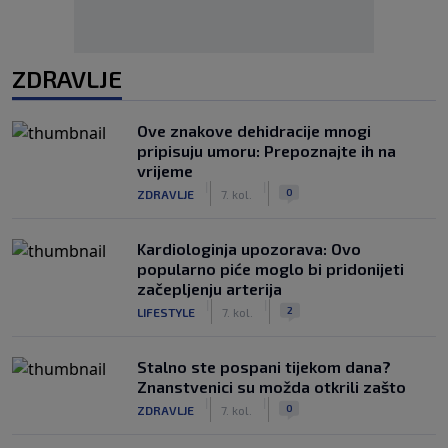
ZDRAVLJE
Ove znakove dehidracije mnogi
pripisuju umoru: Prepoznajte ih na
vrijeme
|
|
0
ZDRAVLJE
7. kol.
Kardiologinja upozorava: Ovo
popularno piće moglo bi pridonijeti
začepljenju arterija
|
|
2
LIFESTYLE
7. kol.
Stalno ste pospani tijekom dana?
Znanstvenici su možda otkrili zašto
|
|
0
ZDRAVLJE
7. kol.