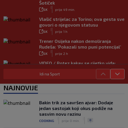
Šotiček
|
SK
prije 49 min.
Vlašić strijelac za Torino; ova gesta sve
govori o njegovom statusu
|
SK
prije 1 h
Trener Osijeka nakon demoliranja
Rudeša: ‘Pokazali smo puni potencijal’
|
SK
prije 2 h
VIDEO / Potez kakav se rijetko viđa:
Kada pomoć nije stigla, na rukama je
Idi na Sport
iznio suigrača u bolovima
|
SK
prije 5 h
NAJNOVIJE
Vušković debitirao za Brighton:
Pogledajte brojke iz prvog nastupa
|
Bakin trik za savršen ajvar: Dodaje
SK
prije 3 h
jedan sastojak koji okus podiže na
Dinamo u finalu Ramljaka! Sutra protiv
sasvim novu razinu
Ajaxa na glavnom terenu Maksimira
|
|
0
COOKING
prije 0 min.
|
SK
prije 3 h