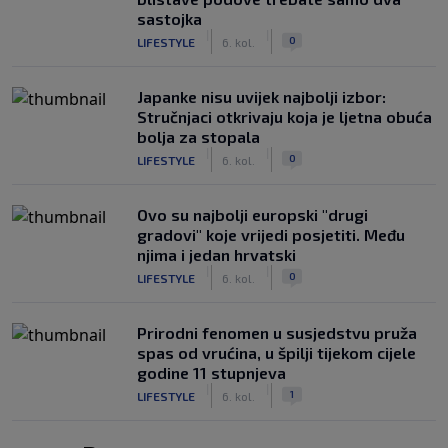
sastojka
|
|
0
LIFESTYLE
6. kol.
Japanke nisu uvijek najbolji izbor:
Stručnjaci otkrivaju koja je ljetna obuća
bolja za stopala
|
|
0
LIFESTYLE
6. kol.
Ovo su najbolji europski "drugi
gradovi" koje vrijedi posjetiti. Među
njima i jedan hrvatski
|
|
0
LIFESTYLE
6. kol.
Prirodni fenomen u susjedstvu pruža
spas od vrućina, u špilji tijekom cijele
godine 11 stupnjeva
|
|
1
LIFESTYLE
6. kol.