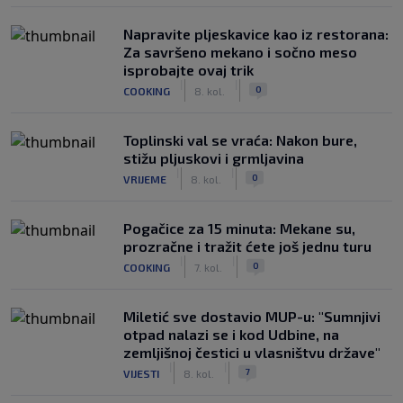
Napravite pljeskavice kao iz restorana:
Za savršeno mekano i sočno meso
isprobajte ovaj trik
|
|
0
COOKING
8. kol.
Toplinski val se vraća: Nakon bure,
stižu pljuskovi i grmljavina
|
|
0
VRIJEME
8. kol.
Pogačice za 15 minuta: Mekane su,
prozračne i tražit ćete još jednu turu
|
|
0
COOKING
7. kol.
Miletić sve dostavio MUP-u: "Sumnjivi
otpad nalazi se i kod Udbine, na
zemljišnoj čestici u vlasništvu države"
|
|
7
VIJESTI
8. kol.