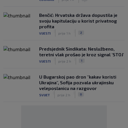
Benčić: Hrvatska država dopustila je
svoju kapitulaciju u korist privatnog
profita
|
|
2
VIJESTI
prije 1 h
Predsjednik Sindikata: Neslužbeno,
teretni vlak prošao je kroz signal 'STOJ'
|
|
1
VIJESTI
prije 2 h
U Bugarskoj pao dron "kakav koristi
Ukrajina", Sofija pozvala ukrajinsku
veleposlanicu na razgovor
|
|
0
SVIJET
prije 2 h