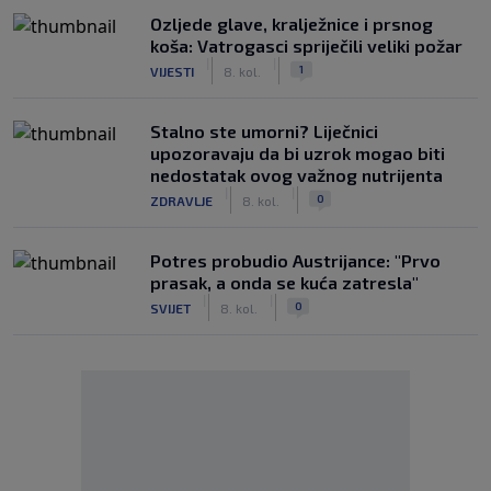
Ozljede glave, kralježnice i prsnog
koša: Vatrogasci spriječili veliki požar
|
|
1
VIJESTI
8. kol.
Stalno ste umorni? Liječnici
upozoravaju da bi uzrok mogao biti
nedostatak ovog važnog nutrijenta
|
|
0
ZDRAVLJE
8. kol.
Potres probudio Austrijance: "Prvo
prasak, a onda se kuća zatresla"
|
|
0
SVIJET
8. kol.