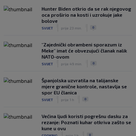
Hunter Biden otkrio da se rak njegovog
oca proširio na kosti i uzrokuje jake
bolove
|
|
0
SVIJET
prije 23 min.
"Zajednički obrambeni sporazum iz
Meke" imat će obvezujući članak nalik
NATO-ovom
|
|
0
SVIJET
prije 49 min.
Španjolska uzvratila na talijanske
mjere granične kontrole, nastavlja se
spor EU članica
|
|
0
SVIJET
prije 1 h
Većina ljudi koristi pogrešnu dasku za
rezanje: Poznati kuhar otkriva zašto se
kune u ovu
|
|
0
COOKING
prije 1 h