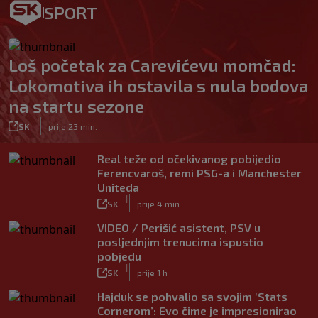
SPORT
Loš početak za Carevićevu momčad:
Lokomotiva ih ostavila s nula bodova
na startu sezone
|
SK
prije 23 min.
Real teže od očekivanog pobijedio
Ferencvaroš, remi PSG-a i Manchester
Uniteda
|
SK
prije 4 min.
VIDEO / Perišić asistent, PSV u
posljednjim trenucima ispustio
pobjedu
|
SK
prije 1 h
Hajduk se pohvalio sa svojim ‘Stats
Cornerom’: Evo čime je impresionirao