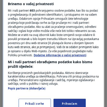
Brinemo o vašoj privatnosti
Mi i naši partneri
603
pohranjujemo osobne podatke, kao što su podaci
o pregledavanju ili jedinstveni identifikatori, i pristupamo im na vašem
uređaju. Odabirom opcije Prihvaćam omogućit ćete tehnologije
praćenja koje podržavaju svrhe za čije pružanje mi i naši partneri
obrađujemo podatke. Ako su alati za praćenje onemogućeni, određeni
Oglas
sadržaj i oglasi koje vidite možda više neće biti toliko relevantni za vas.
Možete se vratiti na ovaj izbornik kako biste izmijenili svoje odabire ili
povukli pristanak u bilo kojem trenutku klikom na Upravljaj postavkama
poveznicu pri dnu web-stranice [ili plutajuće ikone u donjem lijevom
kutu web stranice, ako je primjenjivo]. Vaši će se odabiri primijeniti kako
je opisano u dijelu Web-mjesto. Za više pojedinosti pogledajte našu
Politiku privatnosti.
Dodatne informacije o vašoj privatnosti
Mi i naši partneri obrađujemo podatke kako bismo
pružili sljedeće:
Korištenje preciznih geolokacijskih podataka. Aktivno skeniranje
karakteristika uređaja za identifikaciju. Pohrana i/ili pristup podacima na
uređaju. Personalizirano oglašavanje i sadržaj, mjerenje oglašavanja i
sadržaja, uvidi u publiku i razvoj usluga.
Oglas
Popis partnera (dobavljača)
Prikaži svrhe
Prihvaćam