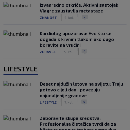
Izvanredno otkriće: Aktivni sastojak
Viagre zaustavlja metastaze
|
|
2
ZNANOST
6. kol.
Kardiolog upozorava: Evo što se
događa s krvnim tlakom ako dugo
boravite na vrućini
|
|
0
ZDRAVLJE
5. kol.
LIFESTYLE
Deset najdužih letova na svijetu: Traju
gotovo cijeli dan i povezuju
najudaljenije gradove
|
|
0
LIFESTYLE
7. kol.
Zaboravite skupa sredstva:
Profesionalna čistačica tvrdi da za
blistave podove trebate samo dva