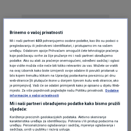
Brinemo o vašoj privatnosti
Mi i naši partneri
603
pohranjujemo osobne podatke, kao što su podaci o
pregledavanju ili jedinstveni identifikatori, i pristupamo im na vašem
Oglas
uređaju. Odabirom opcije Prihvaćam omogućit ćete tehnologije praćenja
koje podržavaju svrhe za čije pružanje mi i naši partneri obrađujemo
podatke. Ako su alati za praćenje onemogućeni, određeni sadržaj i oglasi
koje vidite možda više neće biti toliko relevantni za vas. Možete se vratiti
na ovaj izbornik kako biste izmijenili svoje odabire ili povukli pristanak u
bilo kojem trenutku klikom na Upravljaj postavkama poveznicu pri dnu
web-stranice [ili plutajuće ikone u donjem lijevom kutu web stranice, ako
je primjenjivo]. Vaši će se odabiri primijeniti kako je opisano u dijelu Web-
mjesto. Za više pojedinosti pogledajte našu Politiku privatnosti.
Dodatne
informacije o vašoj privatnosti
Mi i naši partneri obrađujemo podatke kako bismo pružili
sljedeće:
Korištenje preciznih geolokacijskih podataka. Aktivno skeniranje
karakteristika uređaja za identifikaciju. Pohrana i/ili pristup podacima na
Oglas
uređaju. Personalizirano oglašavanje i sadržaj, mjerenje oglašavanja i
sadržaja, uvidi u publiku i razvoj usluga.