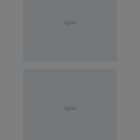
Oglas
Oglas