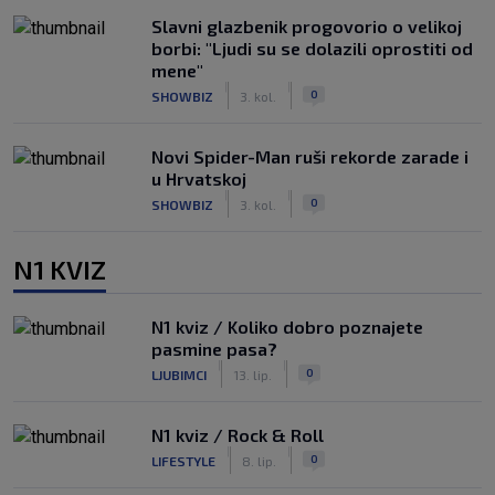
Slavni glazbenik progovorio o velikoj
borbi: "Ljudi su se dolazili oprostiti od
mene"
|
|
0
SHOWBIZ
3. kol.
Novi Spider-Man ruši rekorde zarade i
u Hrvatskoj
|
|
0
SHOWBIZ
3. kol.
N1 KVIZ
N1 kviz / Koliko dobro poznajete
pasmine pasa?
|
|
0
LJUBIMCI
13. lip.
N1 kviz / Rock & Roll
|
|
0
LIFESTYLE
8. lip.