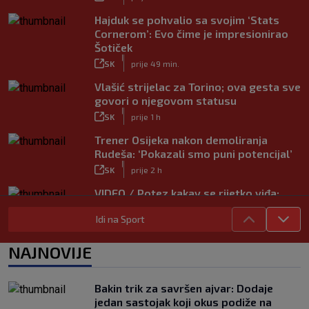
Hajduk se pohvalio sa svojim ‘Stats
Cornerom’: Evo čime je impresionirao
Šotiček
|
SK
prije 49 min.
Vlašić strijelac za Torino; ova gesta sve
govori o njegovom statusu
|
SK
prije 1 h
Trener Osijeka nakon demoliranja
Rudeša: ‘Pokazali smo puni potencijal’
|
SK
prije 2 h
VIDEO / Potez kakav se rijetko viđa:
Kada pomoć nije stigla, na rukama je
Idi na Sport
iznio suigrača u bolovima
|
SK
prije 5 h
NAJNOVIJE
Vušković debitirao za Brighton:
Pogledajte brojke iz prvog nastupa
|
Bakin trik za savršen ajvar: Dodaje
SK
prije 3 h
jedan sastojak koji okus podiže na