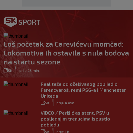
SPORT
Loš početak za Carevićevu momčad:
Lokomotiva ih ostavila s nula bodova
na startu sezone
|
SK
prije 23 min.
Real teže od očekivanog pobijedio
Ferencvaroš, remi PSG-a i Manchester
Uniteda
|
SK
prije 4 min.
VIDEO / Perišić asistent, PSV u
posljednjim trenucima ispustio
pobjedu
|
SK
prije 1 h