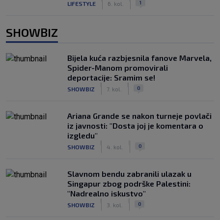
1
LIFESTYLE
6. kol.
SHOWBIZ
Bijela kuća razbjesnila fanove Marvela,
Spider-Manom promovirali
deportacije: Sramim se!
|
|
0
SHOWBIZ
7. kol.
Ariana Grande se nakon turneje povlači
iz javnosti: "Dosta joj je komentara o
izgledu"
|
|
0
SHOWBIZ
4. kol.
Slavnom bendu zabranili ulazak u
Singapur zbog podrške Palestini:
"Nadrealno iskustvo"
|
|
0
SHOWBIZ
3. kol.