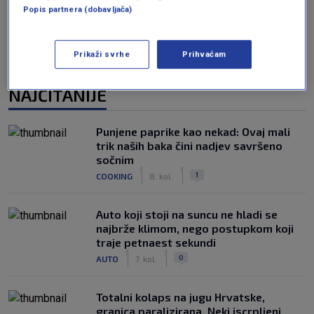
Popis partnera (dobavljača)
Prikaži svrhe
Prihvaćam
NAJČITANIJE
Punjene paprike kao nekad: Ovaj mali
trik naših baka čini nadjev savršeno
sočnim
|
|
1
COOKING
8. kol.
Auto koji stoji na suncu ne hladi se
najbrže klimom, nego postupkom koji
traje petnaest sekundi
|
|
0
AUTO
7. kol.
Totalni kolaps na jugu Hrvatske,
granica paralizirana. Neki iscrpljeni