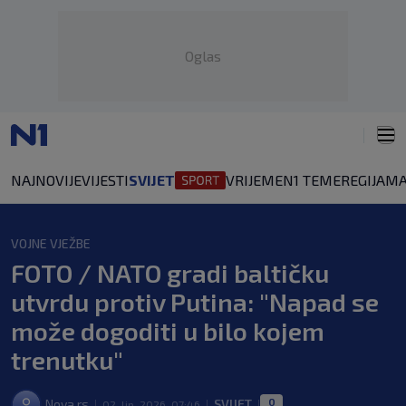
Oglas
NAJNOVIJE
VIJESTI
SVIJET
VRIJEME
N1 TEME
REGIJA
MA
VOJNE VJEŽBE
FOTO / NATO gradi baltičku
utvrdu protiv Putina: "Napad se
može dogoditi u bilo kojem
trenutku"
0
Nova.rs
SVIJET
02. lip. 2026. 07:46
|
|
|