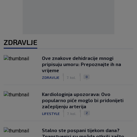
ZDRAVLJE
Ove znakove dehidracije mnogi
pripisuju umoru: Prepoznajte ih na
vrijeme
|
|
0
ZDRAVLJE
7. kol.
Kardiologinja upozorava: Ovo
popularno piće moglo bi pridonijeti
začepljenju arterija
|
|
2
LIFESTYLE
7. kol.
Stalno ste pospani tijekom dana?
Znanstvenici su možda otkrili zašto