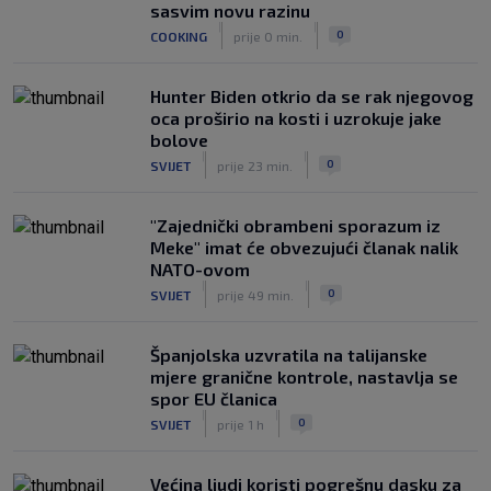
Dinamo u finalu Ramljaka! Sutra protiv
sasvim novu razinu
Ajaxa na glavnom terenu Maksimira
|
|
0
COOKING
prije 0 min.
|
SK
prije 3 h
Hunter Biden otkrio da se rak njegovog
oca proširio na kosti i uzrokuje jake
bolove
|
|
0
SVIJET
prije 23 min.
"Zajednički obrambeni sporazum iz
Meke" imat će obvezujući članak nalik
NATO-ovom
|
|
0
SVIJET
prije 49 min.
Španjolska uzvratila na talijanske
mjere granične kontrole, nastavlja se
spor EU članica
|
|
0
SVIJET
prije 1 h
Većina ljudi koristi pogrešnu dasku za