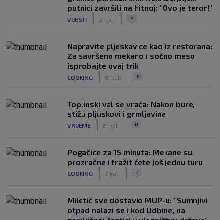
putnici završili na Hitnoj: "Ovo je teror!"
|
|
8
VIJESTI
2. kol.
Napravite pljeskavice kao iz restorana:
Za savršeno mekano i sočno meso
isprobajte ovaj trik
|
|
0
COOKING
8. kol.
Toplinski val se vraća: Nakon bure,
stižu pljuskovi i grmljavina
|
|
0
VRIJEME
8. kol.
Pogačice za 15 minuta: Mekane su,
prozračne i tražit ćete još jednu turu
|
|
0
COOKING
7. kol.
Miletić sve dostavio MUP-u: "Sumnjivi
otpad nalazi se i kod Udbine, na
zemljišnoj čestici u vlasništvu države"