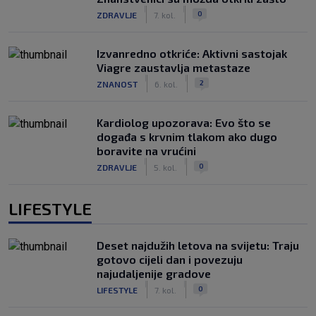
|
|
0
ZDRAVLJE
7. kol.
Izvanredno otkriće: Aktivni sastojak
Viagre zaustavlja metastaze
|
|
2
ZNANOST
6. kol.
Kardiolog upozorava: Evo što se
događa s krvnim tlakom ako dugo
boravite na vrućini
|
|
0
ZDRAVLJE
5. kol.
LIFESTYLE
Deset najdužih letova na svijetu: Traju
gotovo cijeli dan i povezuju
najudaljenije gradove
|
|
0
LIFESTYLE
7. kol.