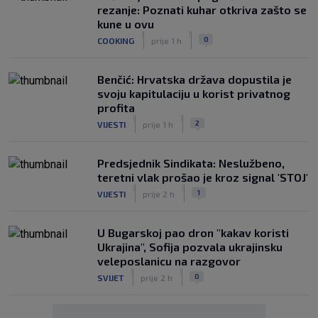
rezanje: Poznati kuhar otkriva zašto se
kune u ovu
|
|
0
COOKING
prije 1 h
Benčić: Hrvatska država dopustila je
svoju kapitulaciju u korist privatnog
profita
|
|
2
VIJESTI
prije 1 h
Predsjednik Sindikata: Neslužbeno,
teretni vlak prošao je kroz signal 'STOJ'
|
|
1
VIJESTI
prije 2 h
U Bugarskoj pao dron "kakav koristi
Ukrajina", Sofija pozvala ukrajinsku
veleposlanicu na razgovor
|
|
0
SVIJET
prije 2 h