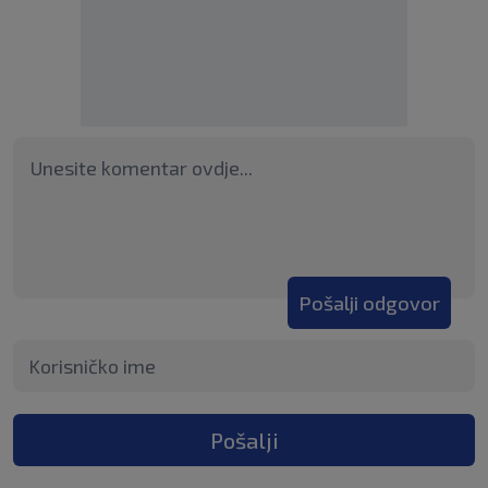
Pošalji odgovor
Pošalji