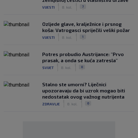
|
|
7
VIJESTI
8. kol.
Ozljede glave, kralježnice i prsnog
koša: Vatrogasci spriječili veliki požar
|
|
1
VIJESTI
8. kol.
Potres probudio Austrijance: "Prvo
prasak, a onda se kuća zatresla"
|
|
0
SVIJET
8. kol.
Stalno ste umorni? Liječnici
upozoravaju da bi uzrok mogao biti
nedostatak ovog važnog nutrijenta
|
|
0
ZDRAVLJE
8. kol.