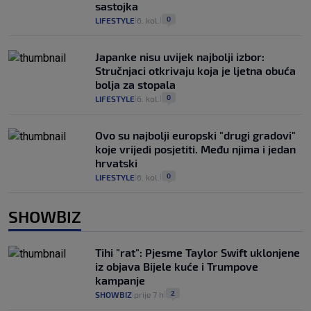
sastojka
0
LIFESTYLE
6. kol.
|
|
Japanke nisu uvijek najbolji izbor:
Stručnjaci otkrivaju koja je ljetna obuća
bolja za stopala
0
LIFESTYLE
6. kol.
|
|
Ovo su najbolji europski "drugi gradovi"
koje vrijedi posjetiti. Među njima i jedan
hrvatski
0
LIFESTYLE
6. kol.
|
|
SHOWBIZ
Tihi "rat": Pjesme Taylor Swift uklonjene
iz objava Bijele kuće i Trumpove
kampanje
2
SHOWBIZ
prije 7 h
|
|