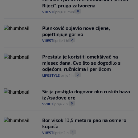
0
VIJESTI
2. kol.
|
|
Rijeci", pruga zatvorena
0
VIJESTI
prije 11 min
|
|
Plenković objavio nove cijene,
pojeftinjuje gorivo
2
VIJESTI
prije 1 h
|
|
Prestala je koristiti omekšivač na
mjesec dana. Evo što se dogodilo s
odjećom, ručnicima i perilicom
0
LIFESTYLE
prije 1 h
|
|
Sirija postigla dogovor oko ruskih baza
iz Asadove ere
0
SVIJET
prije 2 h
|
|
Bor visok 13,5 metara pao na osmero
kupača
1
VIJESTI
prije 2 h
|
|