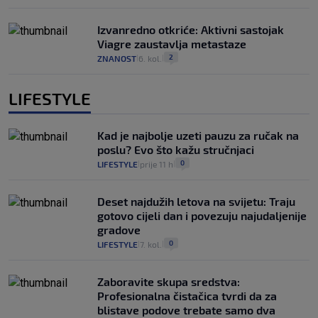
Izvanredno otkriće: Aktivni sastojak
Viagre zaustavlja metastaze
2
ZNANOST
6. kol.
|
|
LIFESTYLE
Kad je najbolje uzeti pauzu za ručak na
poslu? Evo što kažu stručnjaci
0
LIFESTYLE
prije 11 h
|
|
Deset najdužih letova na svijetu: Traju
gotovo cijeli dan i povezuju najudaljenije
gradove
0
LIFESTYLE
7. kol.
|
|
Zaboravite skupa sredstva:
Profesionalna čistačica tvrdi da za
blistave podove trebate samo dva