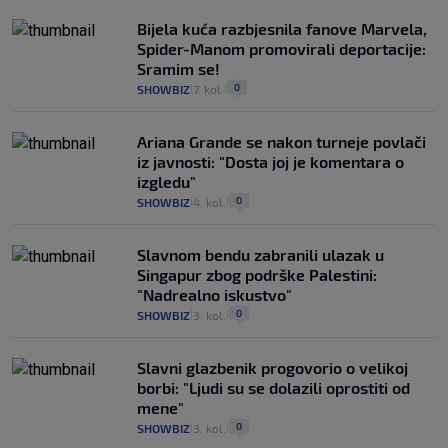
Bijela kuća razbjesnila fanove Marvela,
Spider-Manom promovirali deportacije:
Sramim se!
0
SHOWBIZ
7. kol.
|
|
Ariana Grande se nakon turneje povlači
iz javnosti: "Dosta joj je komentara o
izgledu"
0
SHOWBIZ
4. kol.
|
|
Slavnom bendu zabranili ulazak u
Singapur zbog podrške Palestini:
"Nadrealno iskustvo"
0
SHOWBIZ
3. kol.
|
|
Slavni glazbenik progovorio o velikoj
borbi: "Ljudi su se dolazili oprostiti od
mene"
0
SHOWBIZ
3. kol.
|
|