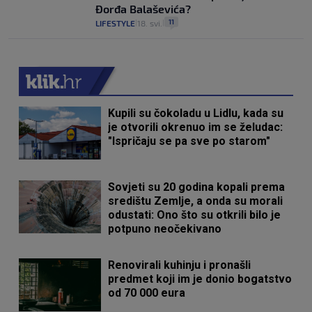
Đorđa Balaševića?
11
LIFESTYLE
18. svi.
|
|
Kupili su čokoladu u Lidlu, kada su
je otvorili okrenuo im se želudac:
"Ispričaju se pa sve po starom"
Sovjeti su 20 godina kopali prema
središtu Zemlje, a onda su morali
odustati: Ono što su otkrili bilo je
potpuno neočekivano
Renovirali kuhinju i pronašli
predmet koji im je donio bogatstvo
od 70 000 eura