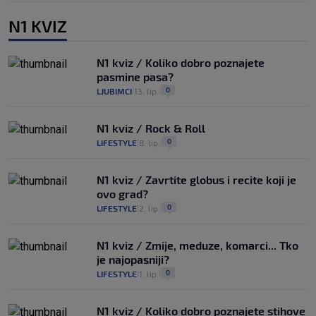
N1 KVIZ
N1 kviz / Koliko dobro poznajete
pasmine pasa?
0
LJUBIMCI
13. lip.
|
|
N1 kviz / Rock & Roll
0
LIFESTYLE
8. lip.
|
|
N1 kviz / Zavrtite globus i recite koji je
ovo grad?
0
LIFESTYLE
2. lip.
|
|
N1 kviz / Zmije, meduze, komarci... Tko
je najopasniji?
0
LIFESTYLE
1. lip.
|
|
N1 kviz / Koliko dobro poznajete stihove