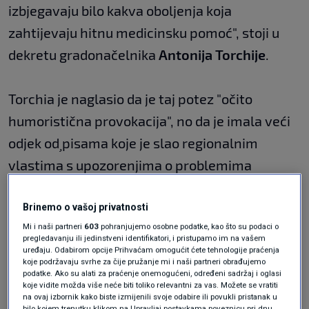
izbjegavaju bilo kakva oboljenja koja
zahtijevaju hitnu medicinsku pomoć", stoji u
dekretu gradonačelnika
Antonija Torchije
.
Torchia je naglasio da je taj potez "očito
humoristična provokacija", no da je imala veći
odjek od ̧pisama koje je slao regionalnim
vlastima s upozorenjima o problemima
lokalnog zdravstvenog sustava. Oko polovice
od 1,2 tisuće stanovnika Belcastra starije je od
Brinemo o vašoj privatnosti
Mi i naši partneri
603
pohranjujemo osobne podatke, kao što su podaci o
65 godine, najbliža zdravstvena institucija je
pregledavanju ili jedinstveni identifikatori, i pristupamo im na vašem
uređaju. Odabirom opcije Prihvaćam omogućit ćete tehnologije praćenja
udaljena više od 45 kilometara, a put do nje
koje podržavaju svrhe za čije pružanje mi i naši partneri obrađujemo
ima ograničenje od 30 kilometara na sat, rekao
podatke. Ako su alati za praćenje onemogućeni, određeni sadržaj i oglasi
koje vidite možda više neće biti toliko relevantni za vas. Možete se vratiti
je gradonačelnik.
na ovaj izbornik kako biste izmijenili svoje odabire ili povukli pristanak u
bilo kojem trenutku klikom na Upravljaj postavkama poveznicu pri dnu