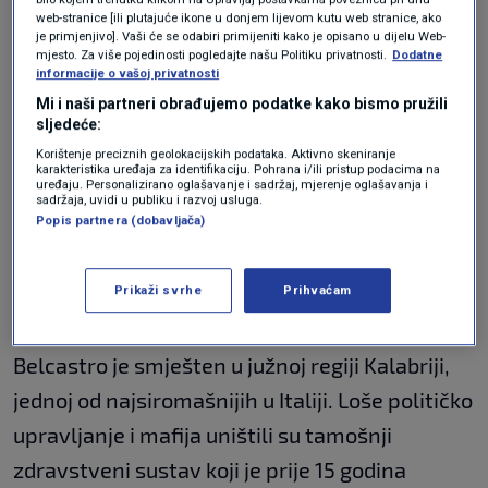
Liječnik koji u selo stiže na poziv dostupan je
web-stranice [ili plutajuće ikone u donjem lijevom kutu web stranice, ako
je primjenjivo]. Vaši će se odabiri primijeniti kako je opisano u dijelu Web-
samo sporadično i ne radi tijekom vikenda,
mjesto. Za više pojedinosti pogledajte našu Politiku privatnosti.
Dodatne
informacije o vašoj privatnosti
praznika ili izvan radnog vremena.
Mi i naši partneri obrađujemo podatke kako bismo pružili
Stanovnicima je u sklopu dekreta naređeno i da
sljedeće:
se ne ponašaju na "način koji bi mogao biti
Korištenje preciznih geolokacijskih podataka. Aktivno skeniranje
karakteristika uređaja za identifikaciju. Pohrana i/ili pristup podacima na
uređaju. Personalizirano oglašavanje i sadržaj, mjerenje oglašavanja i
štetan, da kod kuće izbjegavaju
nesreće
" te da
sadržaja, uvidi u publiku i razvoj usluga.
Popis partnera (dobavljača)
"ne napuštaju svoj dom prečesto, ne putuju, ne
bave se sportom i da se umjesto toga većinu
Prikaži svrhe
Prihvaćam
vremena odmaraju", prenosi BBC.
Belcastro je smješten u južnoj regiji Kalabriji,
jednoj od najsiromašnijih u Italiji. Loše političko
upravljanje i mafija uništili su tamošnji
zdravstveni sustav koji je prije 15 godina