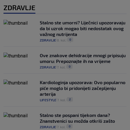
ZDRAVLJE
Stalno ste umorni? Liječnici upozoravaju
da bi uzrok mogao biti nedostatak ovog
važnog nutrijenta
0
ZDRAVLJE
8. kol.
|
|
Ove znakove dehidracije mnogi pripisuju
umoru: Prepoznajte ih na vrijeme
0
ZDRAVLJE
7. kol.
|
|
Kardiologinja upozorava: Ovo popularno
piće moglo bi pridonijeti začepljenju
arterija
2
LIFESTYLE
7. kol.
|
|
Stalno ste pospani tijekom dana?
Znanstvenici su možda otkrili zašto
0
ZDRAVLJE
7. kol.
|
|