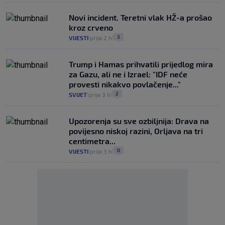
Novi incident. Teretni vlak HŽ-a prošao
kroz crveno
3
VIJESTI
prije 2 h
|
|
Trump i Hamas prihvatili prijedlog mira
za Gazu, ali ne i Izrael: "IDF neće
provesti nikakvo povlačenje..."
2
SVIJET
prije 3 h
|
|
Upozorenja su sve ozbiljnija: Drava na
povijesno niskoj razini, Orljava na tri
centimetra...
0
VIJESTI
prije 3 h
|
|