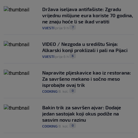
Država iseljava antifašiste: Zgradu
vrijednu milijune eura koriste 70 godina,
ne znaju hoće li se ikad vratiti
7
VIJESTI
prije 9 h
|
|
VIDEO / Nezgoda u središtu Sinja:
Alkarski konji proklizali i pali na Pijaci
6
VIJESTI
prije 6 h
|
|
Napravite pljeskavice kao iz restorana:
Za savršeno mekano i sočno meso
isprobajte ovaj trik
0
COOKING
8. kol.
|
|
Bakin trik za savršen ajvar: Dodaje
jedan sastojak koji okus podiže na
sasvim novu razinu
0
COOKING
8. kol.
|
|