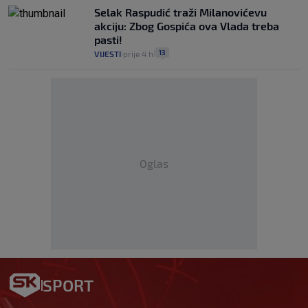
Selak Raspudić traži Milanovićevu
akciju: Zbog Gospića ova Vlada treba
pasti!
13
VIJESTI
prije 4 h
|
|
Oglas
SPORT