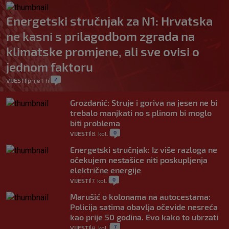
Energetski stručnjak za N1: Hrvatska
ne kasni s prilagodbom zgrada na
klimatske promjene, ali sve ovisi o
jednom faktoru
2
VIJESTI
prije 1 h
|
|
Grozdanić: Struje i goriva na jesen ne bi
trebalo manjkati no s plinom bi moglo
biti problema
0
VIJESTI
8. kol.
|
|
Energetski stručnjak: Iz više razloga ne
očekujem nestašice niti poskupljenja
električne energije
0
VIJESTI
7. kol.
|
|
Marušić o kolonama na autocestama:
Policija satima obavlja očevide nesreća
kao prije 50 godina. Evo kako to ubrzati
7
VIJESTI
4. kol.
|
|