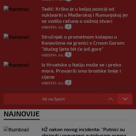
Tadić: Krško je u boljoj poziciji od
nuklearki u Mađarskoj i Rumunjskoj jer
se vodilo računa o važnoj stvari
5
VIJESTI
4. kol.
|
|
Stručnjak o prometnom kolapsu u
Konavlima na granici s Crnom Gorom:
"Idućeg ljeta bit će još gore"
3
VIJESTI
4. kol.
|
|
Iz Hrvatske u Italiju može se i preko
mora. Provjerili smo brodske linije i
cijene
2
VIJESTI
3. kol.
|
|
Uzgajivač objasnio zašto kilogram
rajčica košta deset eura: "Nećete ih
Idi na Sport
vidjeti na akcijama u trgovinama"
8
VIJESTI
3. kol.
NAJNOVIJE
|
|
Selidba je jedno od stresnijih iskustava.
Evo aktualnih cijena i nekoliko savjeta
HŽ nakon novog incidenta: "Putnici su
da prođe što lakše i jeftinije
zbrinuti i prevezeni autobusom prema