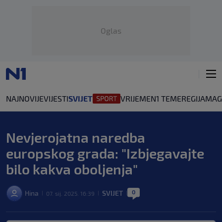
Oglas
NAJNOVIJE
VIJESTI
SVIJET
VRIJEME
N1 TEME
REGIJA
MAG
Nevjerojatna naredba
europskog grada: "Izbjegavajte
bilo kakva oboljenja"
0
Hina
SVIJET
07. sij. 2025. 16:39
|
|
|