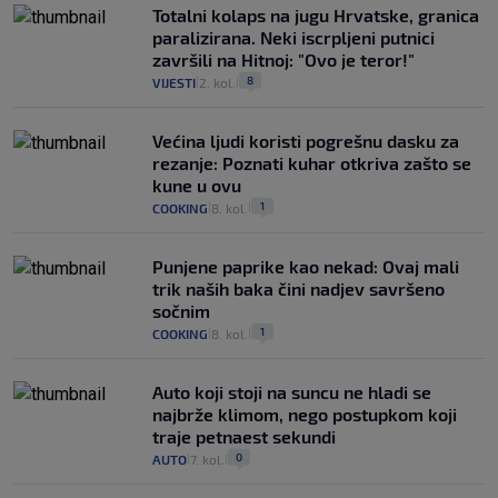
Totalni kolaps na jugu Hrvatske, granica
paralizirana. Neki iscrpljeni putnici
završili na Hitnoj: "Ovo je teror!"
8
VIJESTI
2. kol.
|
|
Većina ljudi koristi pogrešnu dasku za
rezanje: Poznati kuhar otkriva zašto se
kune u ovu
1
COOKING
8. kol.
|
|
Punjene paprike kao nekad: Ovaj mali
trik naših baka čini nadjev savršeno
sočnim
1
COOKING
8. kol.
|
|
Auto koji stoji na suncu ne hladi se
najbrže klimom, nego postupkom koji
traje petnaest sekundi
0
AUTO
7. kol.
|
|