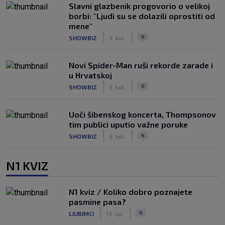
Slavni glazbenik progovorio o velikoj
borbi: "Ljudi su se dolazili oprostiti od
mene"
|
|
0
SHOWBIZ
3. kol.
Novi Spider-Man ruši rekorde zarade i
u Hrvatskoj
|
|
0
SHOWBIZ
3. kol.
Uoči šibenskog koncerta, Thompsonov
tim publici uputio važne poruke
|
|
4
SHOWBIZ
3. kol.
N1 KVIZ
N1 kviz / Koliko dobro poznajete
pasmine pasa?
|
|
0
LJUBIMCI
13. lip.