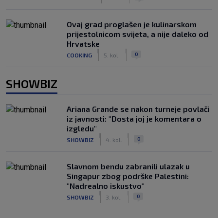
Ovaj grad proglašen je kulinarskom
prijestolnicom svijeta, a nije daleko od
Hrvatske
|
|
0
COOKING
5. kol.
SHOWBIZ
Ariana Grande se nakon turneje povlači
iz javnosti: "Dosta joj je komentara o
izgledu"
|
|
0
SHOWBIZ
4. kol.
Slavnom bendu zabranili ulazak u
Singapur zbog podrške Palestini:
"Nadrealno iskustvo"
|
|
0
SHOWBIZ
3. kol.