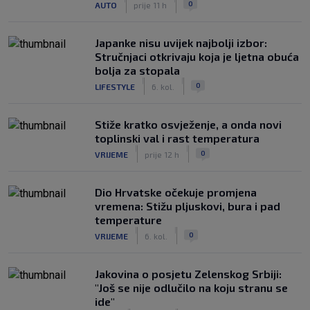
0
AUTO
prije 11 h
Japanke nisu uvijek najbolji izbor:
Stručnjaci otkrivaju koja je ljetna obuća
bolja za stopala
|
|
0
LIFESTYLE
6. kol.
Stiže kratko osvježenje, a onda novi
toplinski val i rast temperatura
|
|
0
VRIJEME
prije 12 h
Dio Hrvatske očekuje promjena
vremena: Stižu pljuskovi, bura i pad
temperature
|
|
0
VRIJEME
6. kol.
Jakovina o posjetu Zelenskog Srbiji:
"Još se nije odlučilo na koju stranu se
ide"