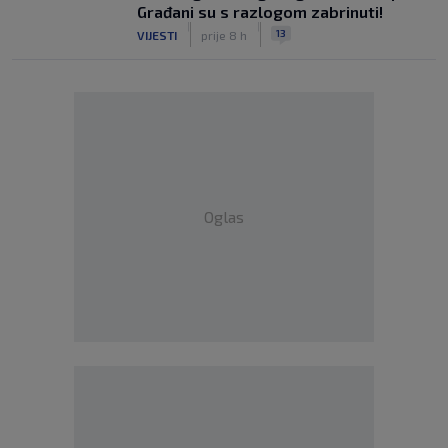
Građani su s razlogom zabrinuti!
|
|
13
VIJESTI
prije 8 h
Oglas