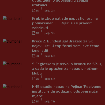
dugo, želimo pobijediti u svakoj
utakmici
|
SK
prije 2 h
Fruk je zbog ozljede napustio igru na
poluvremenu, u Rijeci su s pravom
zabrinuti
|
SK
prije 3 h
Kreće 2. Bundesliga! Brekalo za SK
najavljuje: ‘U top formi sam, sve ćemo
iznenaditi’
|
SK
prije 6 h
S Engleskom je osvojio broncu na SP-u,
a sada je optužen za napad u noćnom
klubu
|
SK
prije 5 h
HNS osudio napad na Pejina: ‘Pozivamo
institucije da poduzmu odgovarajuće
mjere’
|
SK
prije 7 h