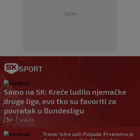
Oglas
SPORT
Samo na SK: Kreće ludilo njemačke
druge lige, evo tko su favoriti za
povratak u Bundesligu
|
SK
prije 2 h
Trener Istre uoči Poljuda: Prvenstvo je