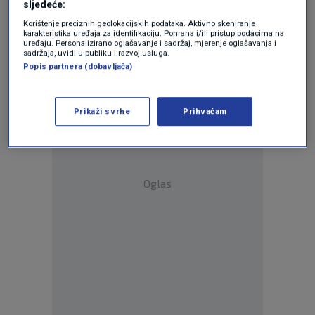
sljedeće:
NAPOKON NEŠTO PAMETNO
Korištenje preciznih geolokacijskih podataka. Aktivno skeniranje
karakteristika uređaja za identifikaciju. Pohrana i/ili pristup podacima na
uređaju. Personalizirano oglašavanje i sadržaj, mjerenje oglašavanja i
Odgovor
sadržaja, uvidi u publiku i razvoj usluga.
Popis partnera (dobavljača)
Prikaži svrhe
Prihvaćam
Oglas