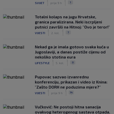
|
|
1
SVIJET
prije 9 h
Totalni kolaps na jugu Hrvatske,
granica paralizirana. Neki iscrpljeni
putnici završili na Hitnoj: "Ovo je teror!"
|
|
7
VIJESTI
2. kol.
Nekad ga je imala gotovo svaka kuća u
Jugoslaviji, a danas postiže cijenu od
nekoliko stotina eura
|
|
0
LIFESTYLE
5. kol.
Pupovac sazvao izvanrednu
konferenciju, prikazan i video iz Knina:
"Zašto DORH ne poduzima mjere?"
|
|
14
VIJESTI
prije 9 h
Vučković: Ne postoji hitna sanacija
ovakvog heterogenog sastava otpada.