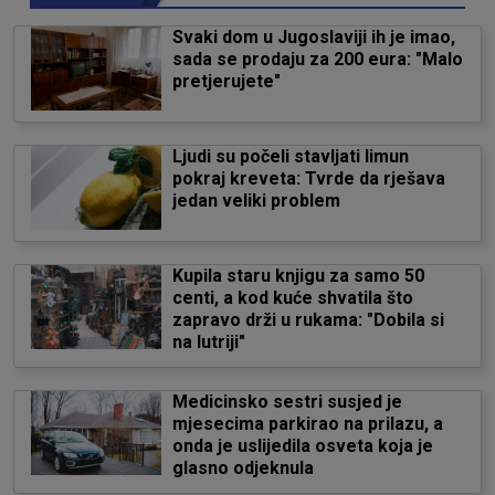
Svaki dom u Jugoslaviji ih je imao,
sada se prodaju za 200 eura: "Malo
pretjerujete"
Ljudi su počeli stavljati limun
pokraj kreveta: Tvrde da rješava
jedan veliki problem
Kupila staru knjigu za samo 50
centi, a kod kuće shvatila što
zapravo drži u rukama: "Dobila si
na lutriji"
Medicinsko sestri susjed je
mjesecima parkirao na prilazu, a
onda je uslijedila osveta koja je
glasno odjeknula