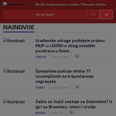
Bivši nogometni sudac Tihomir Pejin
pretučen u Osijeku, policija istražuje
Idi na Sport
brutalni napad
|
SK
prije 8 h
NAJNOVIJE
Građanske udruge podnijele prijavu
MUP-u i DORH-u zbog ustaških
pozdrava u Kninu
|
|
0
VIJESTI
prije 11 min
Španjolska policija uhitila 77
osumnjičenih za krijumčarenje
migranata
|
|
0
SVIJET
prije 26 min
Zašto se Vučić sastaje sa Zelenskim? U
igri su Bruxelles, izbori i oružje
|
|
0
REGIJA
prije 1 h