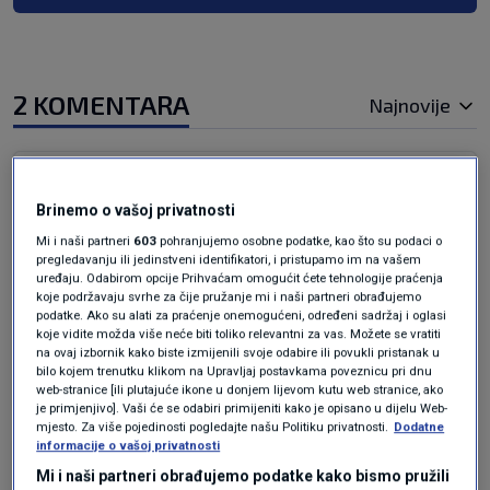
2 KOMENTARA
Najnovije
prije 6 mjeseci
Feferon
Brinemo o vašoj privatnosti
Sve smo to već vidjeli u ratu na prostorima
Mi i naši partneri
603
pohranjujemo osobne podatke, kao što su podaci o
pregledavanju ili jedinstveni identifikatori, i pristupamo im na vašem
bivše nam države kad je Evropa bila Hrvatskoj
uređaju. Odabirom opcije Prihvaćam omogućit ćete tehnologije praćenja
maćeha a o Bosni i ne želim razmišljati. Svi oni
koje podržavaju svrhe za čije pružanje mi i naši partneri obrađujemo
podatke. Ako su alati za praćenje onemogućeni, određeni sadržaj i oglasi
dobro žive na tim žrtvama
koje vidite možda više neće biti toliko relevantni za vas. Možete se vratiti
na ovaj izbornik kako biste izmijenili svoje odabire ili povukli pristanak u
Odgovor
bilo kojem trenutku klikom na Upravljaj postavkama poveznicu pri dnu
web-stranice [ili plutajuće ikone u donjem lijevom kutu web stranice, ako
je primjenjivo]. Vaši će se odabiri primijeniti kako je opisano u dijelu Web-
mjesto. Za više pojedinosti pogledajte našu Politiku privatnosti.
Dodatne
informacije o vašoj privatnosti
prije 6 mjeseci
MOŽDA SE BUDIMO
Mi i naši partneri obrađujemo podatke kako bismo pružili