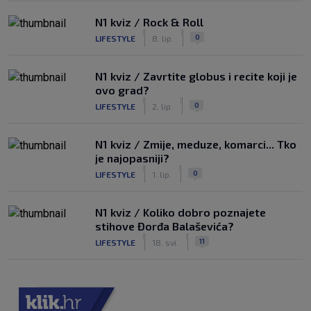
N1 kviz / Rock & Roll
|
|
0
LIFESTYLE
8. lip.
N1 kviz / Zavrtite globus i recite koji je
ovo grad?
|
|
0
LIFESTYLE
2. lip.
N1 kviz / Zmije, meduze, komarci... Tko
je najopasniji?
|
|
0
LIFESTYLE
1. lip.
N1 kviz / Koliko dobro poznajete
stihove Đorđa Balaševića?
|
|
11
LIFESTYLE
18. svi.