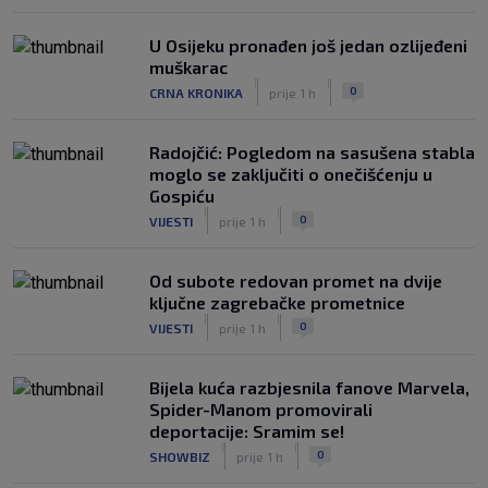
U Osijeku pronađen još jedan ozlijeđeni
muškarac
|
|
0
CRNA KRONIKA
prije 1 h
Radojčić: Pogledom na sasušena stabla
moglo se zaključiti o onečišćenju u
Gospiću
|
|
0
VIJESTI
prije 1 h
Od subote redovan promet na dvije
ključne zagrebačke prometnice
|
|
0
VIJESTI
prije 1 h
Bijela kuća razbjesnila fanove Marvela,
Spider-Manom promovirali
deportacije: Sramim se!
|
|
0
SHOWBIZ
prije 1 h