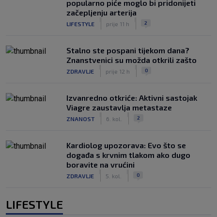
popularno piće moglo bi pridonijeti
začepljenju arterija
|
|
2
LIFESTYLE
prije 11 h
Stalno ste pospani tijekom dana?
Znanstvenici su možda otkrili zašto
|
|
0
ZDRAVLJE
prije 12 h
Izvanredno otkriće: Aktivni sastojak
Viagre zaustavlja metastaze
|
|
2
ZNANOST
6. kol.
Kardiolog upozorava: Evo što se
događa s krvnim tlakom ako dugo
boravite na vrućini
|
|
0
ZDRAVLJE
5. kol.
LIFESTYLE