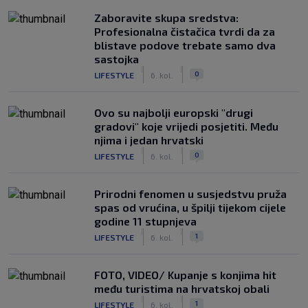
Zaboravite skupa sredstva:
Profesionalna čistačica tvrdi da za
blistave podove trebate samo dva
sastojka
|
|
0
LIFESTYLE
6. kol.
Ovo su najbolji europski "drugi
gradovi" koje vrijedi posjetiti. Među
njima i jedan hrvatski
|
|
0
LIFESTYLE
6. kol.
Prirodni fenomen u susjedstvu pruža
spas od vrućina, u špilji tijekom cijele
godine 11 stupnjeva
|
|
1
LIFESTYLE
6. kol.
FOTO, VIDEO/ Kupanje s konjima hit
među turistima na hrvatskoj obali
|
|
1
LIFESTYLE
6. kol.