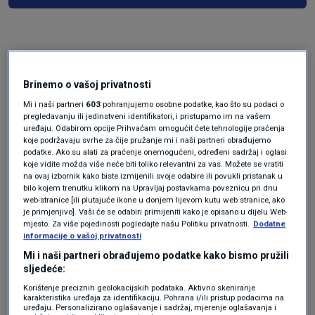
Brinemo o vašoj privatnosti
Mi i naši partneri
603
pohranjujemo osobne podatke, kao što su podaci o
pregledavanju ili jedinstveni identifikatori, i pristupamo im na vašem
uređaju. Odabirom opcije Prihvaćam omogućit ćete tehnologije praćenja
koje podržavaju svrhe za čije pružanje mi i naši partneri obrađujemo
Oglas
podatke. Ako su alati za praćenje onemogućeni, određeni sadržaj i oglasi
koje vidite možda više neće biti toliko relevantni za vas. Možete se vratiti
na ovaj izbornik kako biste izmijenili svoje odabire ili povukli pristanak u
bilo kojem trenutku klikom na Upravljaj postavkama poveznicu pri dnu
web-stranice [ili plutajuće ikone u donjem lijevom kutu web stranice, ako
je primjenjivo]. Vaši će se odabiri primijeniti kako je opisano u dijelu Web-
mjesto. Za više pojedinosti pogledajte našu Politiku privatnosti.
Dodatne
informacije o vašoj privatnosti
Mi i naši partneri obrađujemo podatke kako bismo pružili
sljedeće:
Korištenje preciznih geolokacijskih podataka. Aktivno skeniranje
karakteristika uređaja za identifikaciju. Pohrana i/ili pristup podacima na
uređaju. Personalizirano oglašavanje i sadržaj, mjerenje oglašavanja i