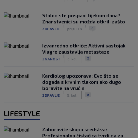
Stalno ste pospani tijekom dana?
Znanstvenici su možda otkrili zašto
|
|
0
ZDRAVLJE
prije 11 h
Izvanredno otkriće: Aktivni sastojak
Viagre zaustavlja metastaze
|
|
2
ZNANOST
6. kol.
Kardiolog upozorava: Evo što se
događa s krvnim tlakom ako dugo
boravite na vrućini
|
|
0
ZDRAVLJE
5. kol.
LIFESTYLE
Zaboravite skupa sredstva:
Profesionalna čistačica tvrdi da za