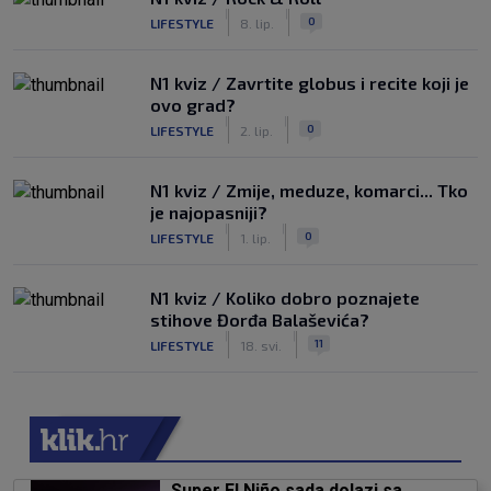
|
|
0
LIFESTYLE
8. lip.
N1 kviz / Zavrtite globus i recite koji je
ovo grad?
|
|
0
LIFESTYLE
2. lip.
N1 kviz / Zmije, meduze, komarci... Tko
je najopasniji?
|
|
0
LIFESTYLE
1. lip.
N1 kviz / Koliko dobro poznajete
stihove Đorđa Balaševića?
|
|
11
LIFESTYLE
18. svi.
Super El Niño sada dolazi sa