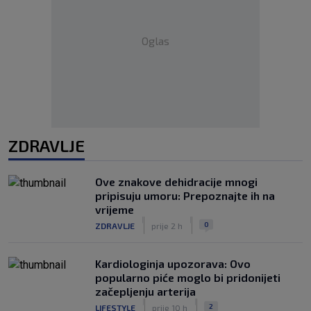
Oglas
ZDRAVLJE
Ove znakove dehidracije mnogi
pripisuju umoru: Prepoznajte ih na
vrijeme
|
|
0
ZDRAVLJE
prije 2 h
Kardiologinja upozorava: Ovo
popularno piće moglo bi pridonijeti
začepljenju arterija
|
|
2
LIFESTYLE
prije 10 h