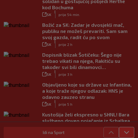
solidan u gostujućoj pobjedi Herthe
kod Bochuma
|
SK
prije 54 min.
Božić za SK: Zadar je dvosjekli mač,
publiku ne možeš prevariti. Sam sam
svoj gazda, radit ću po svom
|
SK
prije 2 h
Dopisnik blizak Šotičeku: Šego nije
trebao vikati na njega, Rakitiću su
također svi bili dinamovci…
|
SK
prije 3 h
Objavljeno koje su države uz Infantina,
a koje traže njegov odlazak: HNS je
odavno zauzeo stranu
|
SK
prije 5 h
Kustošija želi ekspresno u SHNL! Bara
službeno doveo pojačanje iz Schalkea
|
SK
prije 4 h
Idi na Sport