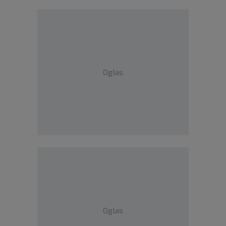
Oglas
Oglas