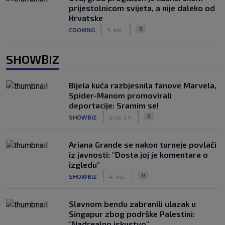
prijestolnicom svijeta, a nije daleko od
Hrvatske
|
|
0
COOKING
5. kol.
SHOWBIZ
Bijela kuća razbjesnila fanove Marvela,
Spider-Manom promovirali
deportacije: Sramim se!
|
|
0
SHOWBIZ
prije 2 h
Ariana Grande se nakon turneje povlači
iz javnosti: "Dosta joj je komentara o
izgledu"
|
|
0
SHOWBIZ
4. kol.
Slavnom bendu zabranili ulazak u
Singapur zbog podrške Palestini:
"Nadrealno iskustvo"