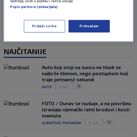
sadržaja, uvidi u publiku i razvoj usluga.
Oglas
Popis partnera (dobavljača)
Prikaži svrhe
Prihvaćam
NAJČITANIJE
Auto koji stoji na suncu ne hladi se
najbrže klimom, nego postupkom koji
traje petnaest sekundi
|
|
0
AUTO
7. kol.
FOTO / Dunav se isušuje, a na površinu
izranjaju njemački ratni brodovi i kosti
mamuta
|
|
2
KLIMATSKE PROMJENE
5. kol.