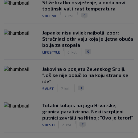
Stiže kratko osvježenje, a onda novi
toplinski val i rast temperatura
|
|
0
VRIJEME
7. kol.
Japanke nisu uvijek najbolji izbor:
Stručnjaci otkrivaju koja je ljetna obuća
bolja za stopala
|
|
0
LIFESTYLE
6. kol.
Jakovina o posjetu Zelenskog Srbiji:
"Još se nije odlučilo na koju stranu se
ide"
|
|
3
SVIJET
7. kol.
Totalni kolaps na jugu Hrvatske,
granica paralizirana. Neki iscrpljeni
putnici završili na Hitnoj: "Ovo je teror!"
|
|
7
VIJESTI
2. kol.