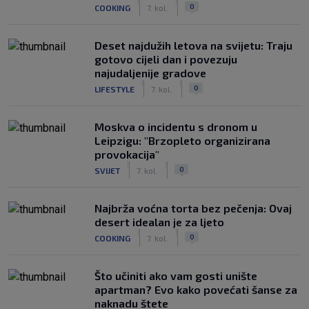
|
|
0
COOKING
7. kol.
Deset najdužih letova na svijetu: Traju
gotovo cijeli dan i povezuju
najudaljenije gradove
|
|
0
LIFESTYLE
7. kol.
Moskva o incidentu s dronom u
Leipzigu: "Brzopleto organizirana
provokacija"
|
|
0
SVIJET
7. kol.
Najbrža voćna torta bez pečenja: Ovaj
desert idealan je za ljeto
|
|
0
COOKING
7. kol.
Što učiniti ako vam gosti unište
apartman? Evo kako povećati šanse za
naknadu štete