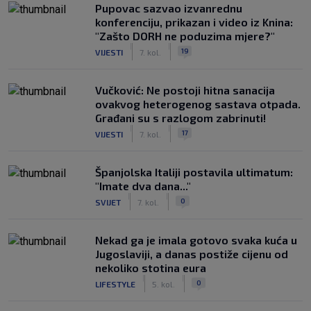
Pupovac sazvao izvanrednu
konferenciju, prikazan i video iz Knina:
"Zašto DORH ne poduzima mjere?"
|
|
19
VIJESTI
7. kol.
Vučković: Ne postoji hitna sanacija
ovakvog heterogenog sastava otpada.
Građani su s razlogom zabrinuti!
|
|
17
VIJESTI
7. kol.
Španjolska Italiji postavila ultimatum:
"Imate dva dana..."
|
|
0
SVIJET
7. kol.
Nekad ga je imala gotovo svaka kuća u
Jugoslaviji, a danas postiže cijenu od
nekoliko stotina eura
|
|
0
LIFESTYLE
5. kol.