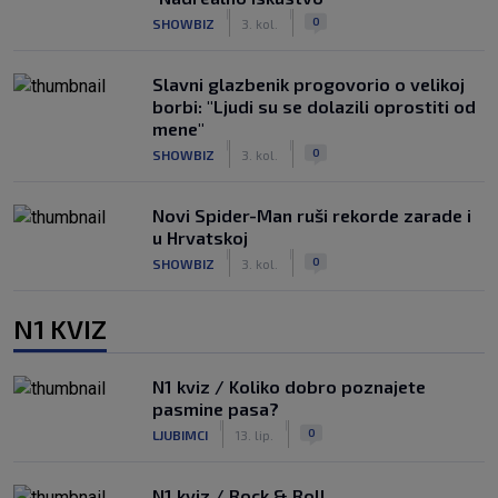
|
|
0
SHOWBIZ
3. kol.
Slavni glazbenik progovorio o velikoj
borbi: "Ljudi su se dolazili oprostiti od
mene"
|
|
0
SHOWBIZ
3. kol.
Novi Spider-Man ruši rekorde zarade i
u Hrvatskoj
|
|
0
SHOWBIZ
3. kol.
N1 KVIZ
N1 kviz / Koliko dobro poznajete
pasmine pasa?
|
|
0
LJUBIMCI
13. lip.
N1 kviz / Rock & Roll