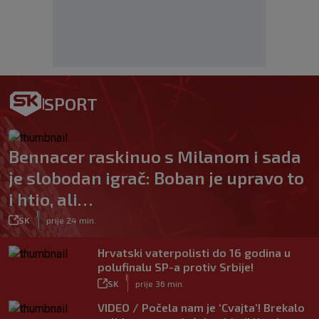
SPORT
Bennacer raskinuo s Milanom i sada
je slobodan igrač: Boban je upravo to
i htio, ali…
|
SK
prije 24 min.
Hrvatski vaterpolisti do 16 godina u
polufinalu SP-a protiv Srbije!
|
SK
prije 36 min.
VIDEO / Počela nam je ‘Cvajta’! Brekalo