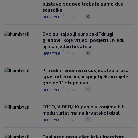
blistave podove trebate samo dva
sastojka
|
|
0
LIFESTYLE
6. kol.
Ovo su najbolji europski "drugi
gradovi" koje vrijedi posjetiti. Među
njima i jedan hrvatski
|
|
0
LIFESTYLE
6. kol.
Prirodni fenomen u susjedstvu pruža
spas od vrućina, u špilji tijekom cijele
godine 11 stupnjeva
|
|
1
LIFESTYLE
6. kol.
FOTO, VIDEO/ Kupanje s konjima hit
među turistima na hrvatskoj obali
|
|
1
LIFESTYLE
6. kol.
Ovaj grad proglašen je kulinarskom