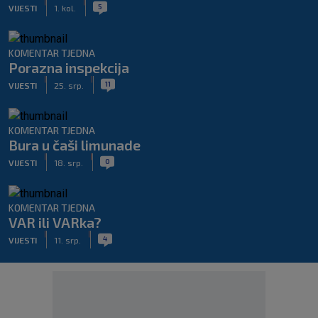
|
|
5
VIJESTI
1. kol.
KOMENTAR TJEDNA
Porazna inspekcija
|
|
11
VIJESTI
25. srp.
KOMENTAR TJEDNA
Bura u čaši limunade
|
|
0
VIJESTI
18. srp.
KOMENTAR TJEDNA
VAR ili VARka?
|
|
4
VIJESTI
11. srp.