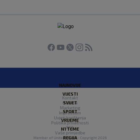
NAJNOVIJE
VIJESTI
Kontakt
O Nama
SVIJET
Marketing
SPORT
Impressum
Uvjeti korištenja
VRIJEME
Politika privatnosti
RSS
N1 TEME
Vaše primjedbe
REGIJA
Member of
United Media
- Copyright 2026