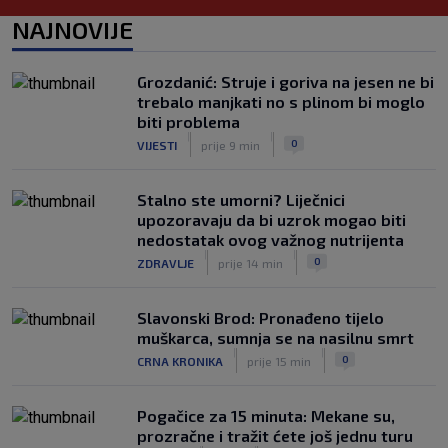
Tomiyasu se vraća u Premier ligu,
postat će suigrač bivšeg Vatrenog
NAJNOVIJE
|
SK
prije 3 h
Veliko priznanje za hrvatskog
Grozdanić: Struje i goriva na jesen ne bi
stručnjaka: Jurica Žuža novi je pomoćni
trebalo manjkati no s plinom bi moglo
trener Barcelone
biti problema
|
|
|
SK
prije 2 h
0
VIJESTI
prije 9 min
Stalno ste umorni? Liječnici
upozoravaju da bi uzrok mogao biti
nedostatak ovog važnog nutrijenta
|
|
0
ZDRAVLJE
prije 14 min
Slavonski Brod: Pronađeno tijelo
muškarca, sumnja se na nasilnu smrt
|
|
0
CRNA KRONIKA
prije 15 min
Pogačice za 15 minuta: Mekane su,
prozračne i tražit ćete još jednu turu