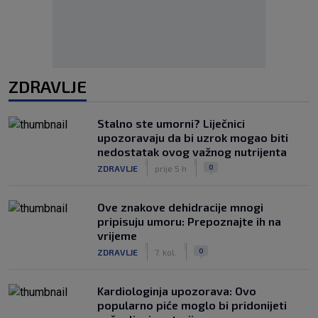
ZDRAVLJE
Stalno ste umorni? Liječnici
upozoravaju da bi uzrok mogao biti
nedostatak ovog važnog nutrijenta
|
|
0
ZDRAVLJE
prije 5 h
Ove znakove dehidracije mnogi
pripisuju umoru: Prepoznajte ih na
vrijeme
|
|
0
ZDRAVLJE
7. kol.
Kardiologinja upozorava: Ovo
popularno piće moglo bi pridonijeti