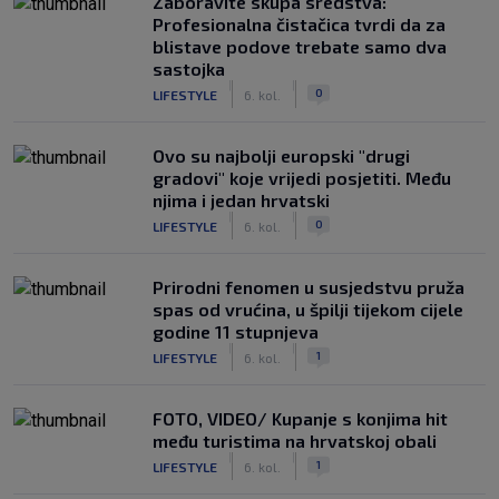
Zaboravite skupa sredstva:
Profesionalna čistačica tvrdi da za
blistave podove trebate samo dva
sastojka
|
|
0
LIFESTYLE
6. kol.
Ovo su najbolji europski "drugi
gradovi" koje vrijedi posjetiti. Među
njima i jedan hrvatski
|
|
0
LIFESTYLE
6. kol.
Prirodni fenomen u susjedstvu pruža
spas od vrućina, u špilji tijekom cijele
godine 11 stupnjeva
|
|
1
LIFESTYLE
6. kol.
FOTO, VIDEO/ Kupanje s konjima hit
među turistima na hrvatskoj obali
|
|
1
LIFESTYLE
6. kol.