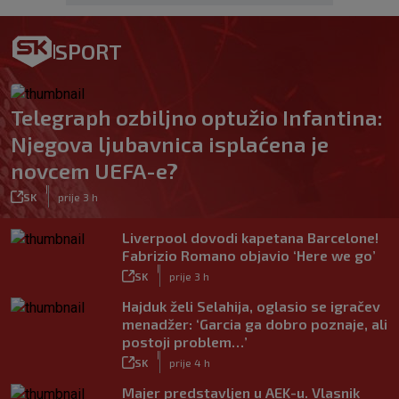
SPORT
Telegraph ozbiljno optužio Infantina:
Njegova ljubavnica isplaćena je
novcem UEFA-e?
|
SK
prije 3 h
Liverpool dovodi kapetana Barcelone!
Fabrizio Romano objavio ‘Here we go’
|
SK
prije 3 h
Hajduk želi Selahija, oglasio se igračev
menadžer: ‘Garcia ga dobro poznaje, ali
postoji problem…’
|
SK
prije 4 h
Majer predstavljen u AEK-u. Vlasnik