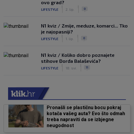
ovo grad?
|
|
0
LIFESTYLE
2. lip.
N1 kviz / Zmije, meduze, komarci... Tko
je najopasniji?
|
|
0
LIFESTYLE
1. lip.
N1 kviz / Koliko dobro poznajete
stihove Đorđa Balaševića?
|
|
11
LIFESTYLE
18. svi.
Pronašli se plastičnu bocu pokraj
kotača vašeg auta? Evo što odmah
treba napraviti da se izbjegne
neugodnost