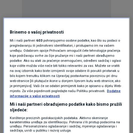
Brinemo o vašoj privatnosti
Oglas
Mi i naši partneri
603
pohranjujemo osobne podatke, kao što su podaci o
pregledavanju ili jedinstveni identifikatori, i pristupamo im na vašem
uređaju. Odabirom opcije Prihvaćam omogućit ćete tehnologije praćenja
koje podržavaju svrhe za čije pružanje mi i naši partneri obrađujemo
podatke. Ako su alati za praćenje onemogućeni, određeni sadržaj i oglasi
koje vidite možda više neće biti toliko relevantni za vas. Možete se vratiti
na ovaj izbornik kako biste izmijenili svoje odabire ili povukli pristanak u
bilo kojem trenutku klikom na Upravljaj postavkama poveznicu pri dnu
web-stranice [ili plutajuće ikone u donjem lijevom kutu web stranice, ako
je primjenjivo]. Vaši će se odabiri primijeniti kako je opisano u dijelu Web-
mjesto. Za više pojedinosti pogledajte našu Politiku privatnosti.
Dodatne
informacije o vašoj privatnosti
Mi i naši partneri obrađujemo podatke kako bismo pružili
Oglas
sljedeće:
Korištenje preciznih geolokacijskih podataka. Aktivno skeniranje
karakteristika uređaja za identifikaciju. Pohrana i/ili pristup podacima na
uređaju. Personalizirano oglašavanje i sadržaj, mjerenje oglašavanja i
sadržaja, uvidi u publiku i razvoj usluga.