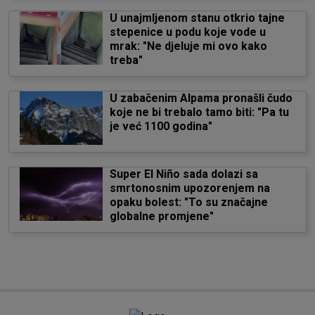
U unajmljenom stanu otkrio tajne
stepenice u podu koje vode u
mrak: "Ne djeluje mi ovo kako
treba"
U zabačenim Alpama pronašli čudo
koje ne bi trebalo tamo biti: "Pa tu
je već 1100 godina"
Super El Niño sada dolazi sa
smrtonosnim upozorenjem na
opaku bolest: "To su značajne
globalne promjene"