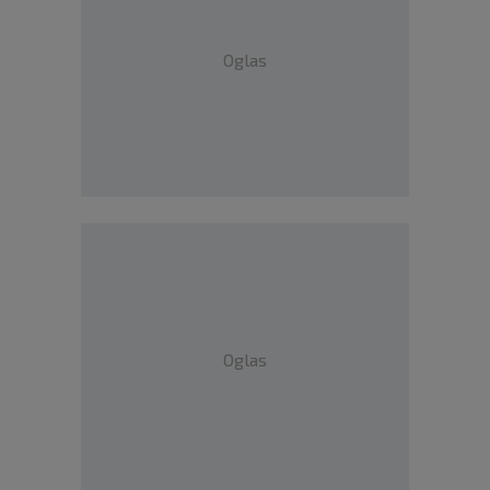
Oglas
Oglas