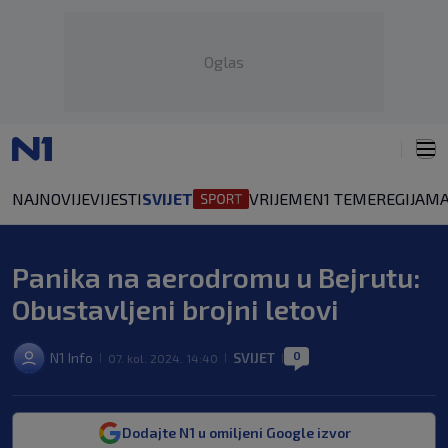
Oglas
NAJNOVIJE
VIJESTI
SVIJET
VRIJEME
N1 TEME
REGIJA
MA
Panika na aerodromu u Bejrutu:
Obustavljeni brojni letovi
0
N1 Info
SVIJET
07. kol. 2024. 14:40
|
|
|
Dodajte N1 u omiljeni Google izvor