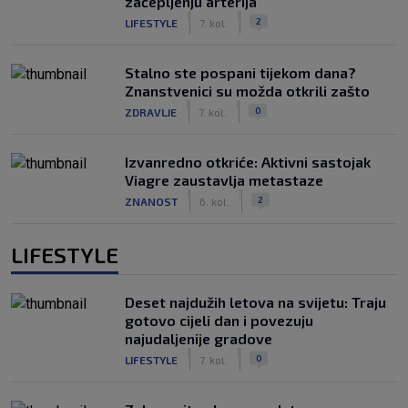
začepljenju arterija
|
|
2
LIFESTYLE
7. kol.
Stalno ste pospani tijekom dana?
Znanstvenici su možda otkrili zašto
|
|
0
ZDRAVLJE
7. kol.
Izvanredno otkriće: Aktivni sastojak
Viagre zaustavlja metastaze
|
|
2
ZNANOST
6. kol.
LIFESTYLE
Deset najdužih letova na svijetu: Traju
gotovo cijeli dan i povezuju
najudaljenije gradove
|
|
0
LIFESTYLE
7. kol.