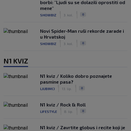
borbi: "Ljudi su se dolazili oprostiti od
mene"
|
|
0
SHOWBIZ
3. kol.
Novi Spider-Man ruši rekorde zarade i
u Hrvatskoj
|
|
0
SHOWBIZ
3. kol.
N1 KVIZ
N1 kviz / Koliko dobro poznajete
pasmine pasa?
|
|
0
LJUBIMCI
13. lip.
N1 kviz / Rock & Roll
|
|
0
LIFESTYLE
8. lip.
N1 kviz / Zavrtite globus i recite koji je