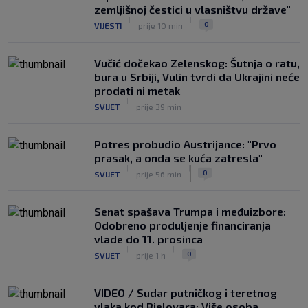
VIDEO / Počela nam je ‘Cvajta’! Brekalo
zemljišnoj čestici u vlasništvu države"
solidan u gostujućoj pobjedi Herthe
|
|
0
VIJESTI
prije 10 min
kod Bochuma
|
SK
7. kol.
Vučić dočekao Zelenskog: Šutnja o ratu,
bura u Srbiji, Vulin tvrdi da Ukrajini neće
prodati ni metak
|
SVIJET
prije 39 min
Potres probudio Austrijance: "Prvo
prasak, a onda se kuća zatresla"
|
|
0
SVIJET
prije 56 min
Senat spašava Trumpa i međuizbore:
Odobreno produljenje financiranja
vlade do 11. prosinca
|
|
0
SVIJET
prije 1 h
VIDEO / Sudar putničkog i teretnog
vlaka kod Bjelovara: Više osoba