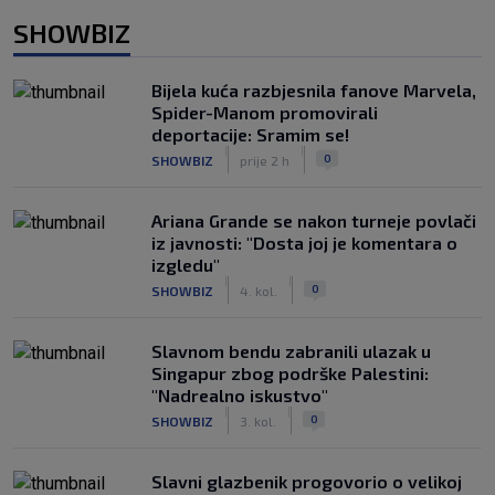
SHOWBIZ
Bijela kuća razbjesnila fanove Marvela,
Spider-Manom promovirali
deportacije: Sramim se!
|
|
0
SHOWBIZ
prije 2 h
Ariana Grande se nakon turneje povlači
iz javnosti: "Dosta joj je komentara o
izgledu"
|
|
0
SHOWBIZ
4. kol.
Slavnom bendu zabranili ulazak u
Singapur zbog podrške Palestini:
"Nadrealno iskustvo"
|
|
0
SHOWBIZ
3. kol.
Slavni glazbenik progovorio o velikoj