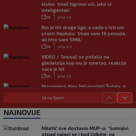
kluba: ‘Imaš tigrove oči, jako si
inteligentan’
|
SK
prije 3 h
Bio je hit druge lige, a sada s Istrom
prijeti Hajduku: ‘Imao sam 16 ponuda,
ali htio sam SHNL’
|
SK
prije 4 h
VIDEO / Tenisač se požalio na
gledatelja koji mu je smetao, reakcija
suca je hit
|
SK
prije 3 h
Nizozemci: Ajax želi prodati Šutala, a
ponuda ne nedostaje
Idi na Sport
|
SK
7. kol.
Bennacer raskinuo s Milanom i sada je
NAJNOVIJE
slobodan igrač: Boban je upravo to i
htio, ali…
|
Miletić sve dostavio MUP-u: "Sumnjivi
SK
7. kol.
otpad nalazi se i kod Udbine, na