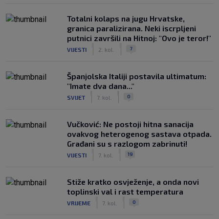
Totalni kolaps na jugu Hrvatske,
granica paralizirana. Neki iscrpljeni
putnici završili na Hitnoj: "Ovo je teror!"
|
|
7
VIJESTI
2. kol.
Španjolska Italiji postavila ultimatum:
"Imate dva dana..."
|
|
0
SVIJET
7. kol.
Vučković: Ne postoji hitna sanacija
ovakvog heterogenog sastava otpada.
Građani su s razlogom zabrinuti!
|
|
19
VIJESTI
7. kol.
Stiže kratko osvježenje, a onda novi
toplinski val i rast temperatura
|
|
0
VRIJEME
7. kol.