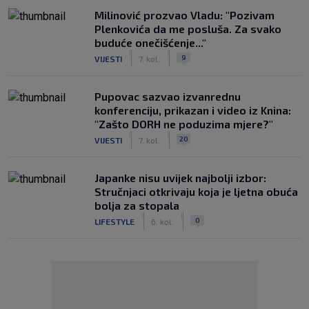
Milinović prozvao Vladu: "Pozivam
Plenkovića da me posluša. Za svako
buduće onečišćenje..."
|
|
9
VIJESTI
7. kol.
Pupovac sazvao izvanrednu
konferenciju, prikazan i video iz Knina:
"Zašto DORH ne poduzima mjere?"
|
|
20
VIJESTI
7. kol.
Japanke nisu uvijek najbolji izbor:
Stručnjaci otkrivaju koja je ljetna obuća
bolja za stopala
|
|
0
LIFESTYLE
6. kol.