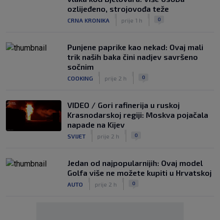
ozlijeđeno, strojovođa teže
|
|
0
CRNA KRONIKA
prije 1 h
Punjene paprike kao nekad: Ovaj mali
trik naših baka čini nadjev savršeno
sočnim
|
|
0
COOKING
prije 2 h
VIDEO / Gori rafinerija u ruskoj
Krasnodarskoj regiji: Moskva pojačala
napade na Kijev
|
|
0
SVIJET
prije 2 h
Jedan od najpopularnijih: Ovaj model
Golfa više ne možete kupiti u Hrvatskoj
|
|
0
AUTO
prije 2 h