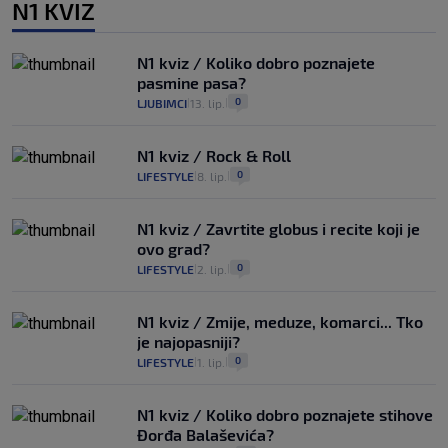
N1 KVIZ
N1 kviz / Koliko dobro poznajete
pasmine pasa?
0
LJUBIMCI
13. lip.
|
|
N1 kviz / Rock & Roll
0
LIFESTYLE
8. lip.
|
|
N1 kviz / Zavrtite globus i recite koji je
ovo grad?
0
LIFESTYLE
2. lip.
|
|
N1 kviz / Zmije, meduze, komarci... Tko
je najopasniji?
0
LIFESTYLE
1. lip.
|
|
N1 kviz / Koliko dobro poznajete stihove
Đorđa Balaševića?