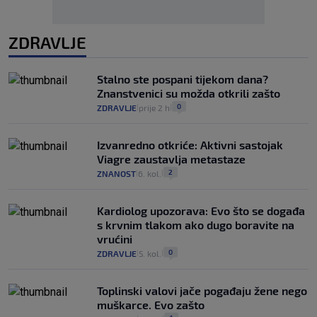
ZDRAVLJE
Stalno ste pospani tijekom dana?
Znanstvenici su možda otkrili zašto
0
ZDRAVLJE
prije 2 h
|
|
Izvanredno otkriće: Aktivni sastojak
Viagre zaustavlja metastaze
2
ZNANOST
6. kol.
|
|
Kardiolog upozorava: Evo što se događa
s krvnim tlakom ako dugo boravite na
vrućini
0
ZDRAVLJE
5. kol.
|
|
Toplinski valovi jače pogađaju žene nego
muškarce. Evo zašto