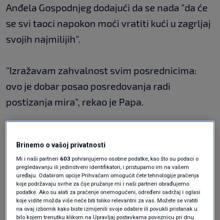
Anđela Gospodnjeg dodajući da se nada "da će
se svi taoci napokon moći vratiti kući u zagrljaj
svojih najmilijih".
"Izražavam zahvalnost svim posrednicima:
ovo je dobar posao posredovanja radi
postizanja mira", rekao je Papa.
"Zahvaljujem svim stranama koje su
Brinemo o vašoj privatnosti
sudjelovale u ovom važnom rezultatu", dodao
Mi i naši partneri
603
pohranjujemo osobne podatke, kao što su podaci o
je, uputivši apel: "Nadam se da će strane
pregledavanju ili jedinstveni identifikatori, i pristupamo im na vašem
uređaju. Odabirom opcije Prihvaćam omogućit ćete tehnologije praćenja
odmah poštovati ono što je dogovoreno".
koje podržavaju svrhe za čije pružanje mi i naši partneri obrađujemo
podatke. Ako su alati za praćenje onemogućeni, određeni sadržaj i oglasi
koje vidite možda više neće biti toliko relevantni za vas. Možete se vratiti
na ovaj izbornik kako biste izmijenili svoje odabire ili povukli pristanak u
"Također se nadam da će humanitarna pomoć
bilo kojem trenutku klikom na Upravljaj postavkama poveznicu pri dnu