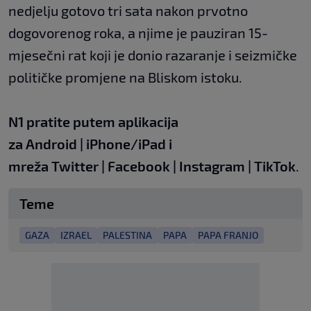
nedjelju gotovo tri sata nakon prvotno
dogovorenog roka, a njime je pauziran 15-
mjesečni rat koji je donio razaranje i seizmičke
političke promjene na Bliskom istoku.
N1 pratite putem aplikacija
za
Android
|
iPhone/iPad
i
mreža
Twitter
|
Facebook
|
Instagram
|
TikTok
.
Teme
GAZA
IZRAEL
PALESTINA
PAPA
PAPA FRANJO