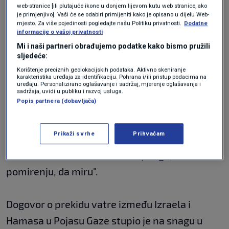
još brže stići... do ljudi u Gazi, koji imaju toliko
web-stranice [ili plutajuće ikone u donjem lijevom kutu web stranice, ako
je primjenjivo]. Vaši će se odabiri primijeniti kako je opisano u dijelu Web-
hitnih potreba", istaknuo je papa Franjo.
mjesto. Za više pojedinosti pogledajte našu Politiku privatnosti.
Dodatne
informacije o vašoj privatnosti
Mi i naši partneri obrađujemo podatke kako bismo pružili
Papa je izrazio nadu da će političke vlasti
sljedeće:
Korištenje preciznih geolokacijskih podataka. Aktivno skeniranje
Izraela i Palestine, uz pomoć međunarodne
karakteristika uređaja za identifikaciju. Pohrana i/ili pristup podacima na
uređaju. Personalizirano oglašavanje i sadržaj, mjerenje oglašavanja i
zajednice moći doći do pravog rješenja za dvije
sadržaja, uvidi u publiku i razvoj usluga.
Popis partnera (dobavljača)
države.
Prikaži svrhe
Prihvaćam
"Izraelci i Palestinci trebaju jasne znakove
nade....Svatko može reći da dijalogu, da
pomirenju, da miru".
Dogovor o prekidu vatre između Izraela i
Hamasa u Pojasu Gaze stupio je na snagu u