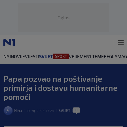
Oglas
NAJNOVIJE
VIJESTI
SVIJET
VRIJEME
N1 TEME
REGIJA
MAG
Papa pozvao na poštivanje
primirja i dostavu humanitarne
pomoći
0
Hina
SVIJET
19. sij. 2025. 13:24
|
|
|