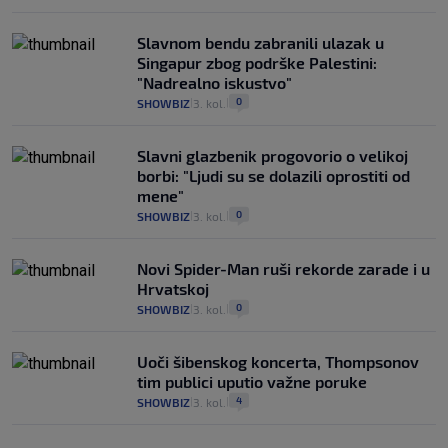
Slavnom bendu zabranili ulazak u
Singapur zbog podrške Palestini:
"Nadrealno iskustvo"
0
SHOWBIZ
3. kol.
|
|
Slavni glazbenik progovorio o velikoj
borbi: "Ljudi su se dolazili oprostiti od
mene"
0
SHOWBIZ
3. kol.
|
|
Novi Spider-Man ruši rekorde zarade i u
Hrvatskoj
0
SHOWBIZ
3. kol.
|
|
Uoči šibenskog koncerta, Thompsonov
tim publici uputio važne poruke
4
SHOWBIZ
3. kol.
|
|