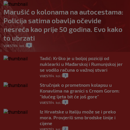
Marušić o kolonama na autocestama:
Policija satima obavlja očevide
nesreća kao prije 50 godina. Evo kako
to ubrzati
6
VIJESTI
4. kol.
|
|
Tadić: Krško je u boljoj poziciji od
nuklearki u Mađarskoj i Rumunjskoj jer
se vodilo računa o važnoj stvari
5
VIJESTI
4. kol.
|
|
Stručnjak o prometnom kolapsu u
Konavlima na granici s Crnom Gorom:
"Idućeg ljeta bit će još gore"
3
VIJESTI
4. kol.
|
|
Iz Hrvatske u Italiju može se i preko
mora. Provjerili smo brodske linije i
cijene
2
VIJESTI
3. kol.
|
|