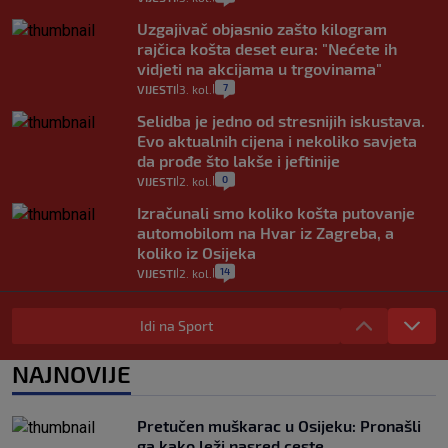
Uzgajivač objasnio zašto kilogram
rajčica košta deset eura: "Nećete ih
vidjeti na akcijama u trgovinama"
7
VIJESTI
3. kol.
|
|
Selidba je jedno od stresnijih iskustava.
Evo aktualnih cijena i nekoliko savjeta
da prođe što lakše i jeftinije
0
VIJESTI
2. kol.
|
|
Izračunali smo koliko košta putovanje
automobilom na Hvar iz Zagreba, a
koliko iz Osijeka
14
VIJESTI
2. kol.
|
|
"Kći je otišla na more, a zaboravila
zdravstvenu iskaznicu". Kakva su prava
Idi na Sport
pacijenata izvan mjesta prebivališta?
1
VIJESTI
1. kol.
NAJNOVIJE
|
|
Provjerili smo "što ćemo onda" ako
Plenković na 15 dana ukine mjere: "Ne bi
Pretučen muškarac u Osijeku: Pronašli
se dogodilo ništa. Vlada se zaljubila u te
ga kako leži nasred ceste