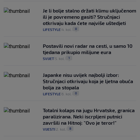
Je li bolje stalno držati klimu uključenom
ili je povremeno gasiti? Stručnjaci
otkrivaju kada ćete najviše uštedjeti
0
LIFESTYLE
4. kol.
|
|
Postavili novi radar na cesti, u samo 10
tjedana prikupio milijune eura
1
SVIJET
5. kol.
|
|
Japanke nisu uvijek najbolji izbor:
Stručnjaci otkrivaju koja je ljetna obuća
bolja za stopala
0
LIFESTYLE
6. kol.
|
|
Totalni kolaps na jugu Hrvatske, granica
paralizirana. Neki iscrpljeni putnici
završili na Hitnoj: "Ovo je teror!"
8
VIJESTI
2. kol.
|
|