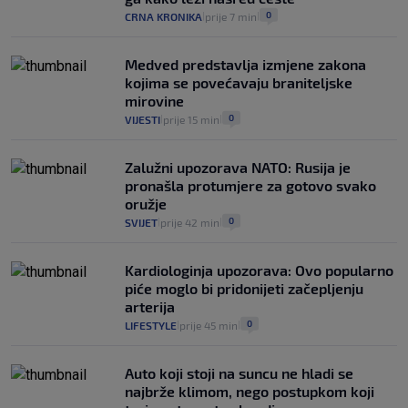
intervencije"
0
CRNA KRONIKA
prije 7 min
|
|
25
VIJESTI
30. srp.
|
|
Medved predstavlja izmjene zakona
kojima se povećavaju braniteljske
mirovine
0
VIJESTI
prije 15 min
|
|
Zalužni upozorava NATO: Rusija je
pronašla protumjere za gotovo svako
oružje
0
SVIJET
prije 42 min
|
|
Kardiologinja upozorava: Ovo popularno
piće moglo bi pridonijeti začepljenju
arterija
0
LIFESTYLE
prije 45 min
|
|
Auto koji stoji na suncu ne hladi se
najbrže klimom, nego postupkom koji