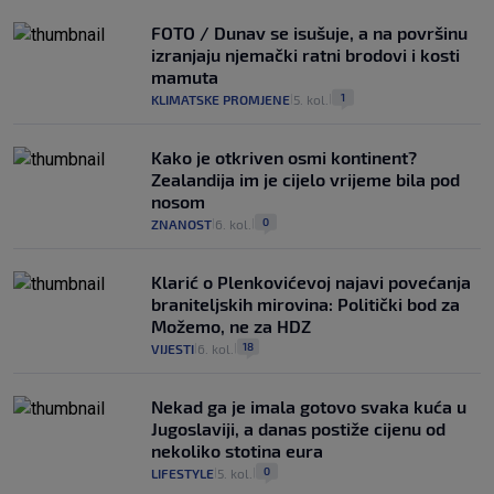
FOTO / Dunav se isušuje, a na površinu
izranjaju njemački ratni brodovi i kosti
mamuta
1
KLIMATSKE PROMJENE
5. kol.
|
|
Kako je otkriven osmi kontinent?
Zealandija im je cijelo vrijeme bila pod
nosom
0
ZNANOST
6. kol.
|
|
Klarić o Plenkovićevoj najavi povećanja
braniteljskih mirovina: Politički bod za
Možemo, ne za HDZ
18
VIJESTI
6. kol.
|
|
Nekad ga je imala gotovo svaka kuća u
Jugoslaviji, a danas postiže cijenu od
nekoliko stotina eura
0
LIFESTYLE
5. kol.
|
|