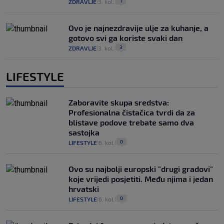
1
ZDRAVLJE
3. kol.
|
|
Ovo je najnezdravije ulje za kuhanje, a
gotovo svi ga koriste svaki dan
3
ZDRAVLJE
3. kol.
|
|
LIFESTYLE
Zaboravite skupa sredstva:
Profesionalna čistačica tvrdi da za
blistave podove trebate samo dva
sastojka
0
LIFESTYLE
6. kol.
|
|
Ovo su najbolji europski "drugi gradovi"
koje vrijedi posjetiti. Među njima i jedan
hrvatski
0
LIFESTYLE
6. kol.
|
|