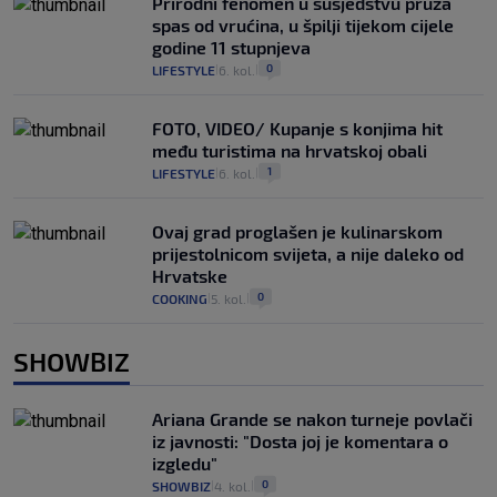
Prirodni fenomen u susjedstvu pruža
spas od vrućina, u špilji tijekom cijele
godine 11 stupnjeva
0
LIFESTYLE
6. kol.
|
|
FOTO, VIDEO/ Kupanje s konjima hit
među turistima na hrvatskoj obali
1
LIFESTYLE
6. kol.
|
|
Ovaj grad proglašen je kulinarskom
prijestolnicom svijeta, a nije daleko od
Hrvatske
0
COOKING
5. kol.
|
|
SHOWBIZ
Ariana Grande se nakon turneje povlači
iz javnosti: "Dosta joj je komentara o
izgledu"
0
SHOWBIZ
4. kol.
|
|