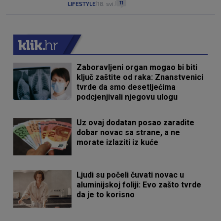
11
LIFESTYLE
18. svi.
|
|
Zaboravljeni organ mogao bi biti
ključ zaštite od raka: Znanstvenici
tvrde da smo desetljećima
podcjenjivali njegovu ulogu
Uz ovaj dodatan posao zaradite
dobar novac sa strane, a ne
morate izlaziti iz kuće
Ljudi su počeli čuvati novac u
aluminijskoj foliji: Evo zašto tvrde
da je to korisno