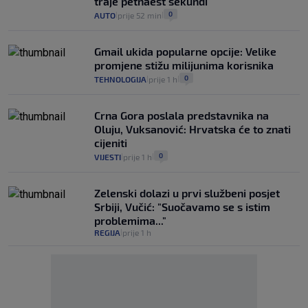
traje petnaest sekundi
0
AUTO
prije 52 min
|
|
Gmail ukida popularne opcije: Velike
promjene stižu milijunima korisnika
0
TEHNOLOGIJA
prije 1 h
|
|
Crna Gora poslala predstavnika na
Oluju, Vuksanović: Hrvatska će to znati
cijeniti
0
VIJESTI
prije 1 h
|
|
Zelenski dolazi u prvi službeni posjet
Srbiji, Vučić: "Suočavamo se s istim
problemima..."
REGIJA
prije 1 h
|