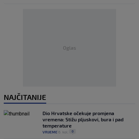
Oglas
NAJČITANIJE
Dio Hrvatske očekuje promjena
vremena: Stižu pljuskovi, bura i pad
temperature
0
VRIJEME
6. kol.
|
|