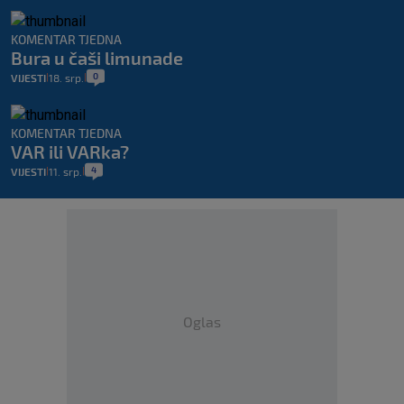
KOMENTAR TJEDNA
Bura u čaši limunade
0
VIJESTI
18. srp.
|
|
KOMENTAR TJEDNA
VAR ili VARka?
4
VIJESTI
11. srp.
|
|
Oglas