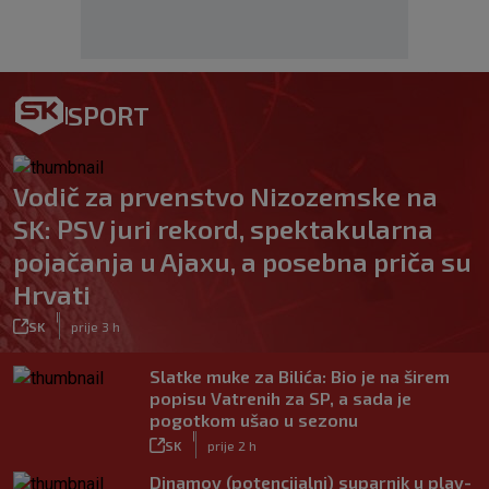
SPORT
Vodič za prvenstvo Nizozemske na
SK: PSV juri rekord, spektakularna
pojačanja u Ajaxu, a posebna priča su
Hrvati
|
SK
prije 3 h
Slatke muke za Bilića: Bio je na širem
popisu Vatrenih za SP, a sada je
pogotkom ušao u sezonu
|
SK
prije 2 h
Dinamov (potencijalni) suparnik u play-