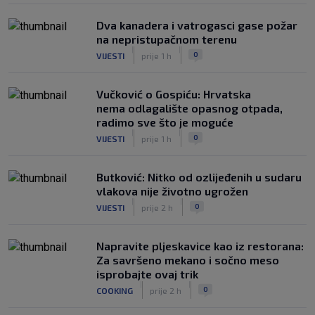
Dva kanadera i vatrogasci gase požar
na nepristupačnom terenu
|
|
0
VIJESTI
prije 1 h
Vučković o Gospiću: Hrvatska
nema odlagalište opasnog otpada,
radimo sve što je moguće
|
|
0
VIJESTI
prije 1 h
Butković: Nitko od ozlijeđenih u sudaru
vlakova nije životno ugrožen
|
|
0
VIJESTI
prije 2 h
Napravite pljeskavice kao iz restorana:
Za savršeno mekano i sočno meso
isprobajte ovaj trik
|
|
0
COOKING
prije 2 h