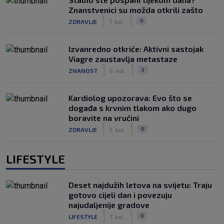
Znanstvenici su možda otkrili zašto
|
|
0
ZDRAVLJE
7. kol.
Izvanredno otkriće: Aktivni sastojak
Viagre zaustavlja metastaze
|
|
2
ZNANOST
6. kol.
Kardiolog upozorava: Evo što se
događa s krvnim tlakom ako dugo
boravite na vrućini
|
|
0
ZDRAVLJE
5. kol.
LIFESTYLE
Deset najdužih letova na svijetu: Traju
gotovo cijeli dan i povezuju
najudaljenije gradove
|
|
0
LIFESTYLE
7. kol.