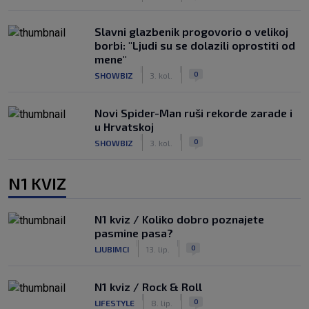
Slavni glazbenik progovorio o velikoj
borbi: "Ljudi su se dolazili oprostiti od
mene"
|
|
0
SHOWBIZ
3. kol.
Novi Spider-Man ruši rekorde zarade i
u Hrvatskoj
|
|
0
SHOWBIZ
3. kol.
N1 KVIZ
N1 kviz / Koliko dobro poznajete
pasmine pasa?
|
|
0
LJUBIMCI
13. lip.
N1 kviz / Rock & Roll
|
|
0
LIFESTYLE
8. lip.