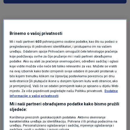
Brinemo o vašoj privatnosti
Mi i naši partneri
603
pohranjujemo osobne podatke, kao što su podaci o
pregledavanju ili jedinstveni identifikatori, i pristupamo im na vašem
uređaju. Odabirom opcije Prihvaćam omogućit ćete tehnologije praćenja
koje podržavaju svrhe za čije pružanje mi i naši partneri obrađujemo
Oglas
podatke. Ako su alati za praćenje onemogućeni, određeni sadržaj i oglasi
koje vidite možda više neće biti toliko relevantni za vas. Možete se vratiti
na ovaj izbornik kako biste izmijenili svoje odabire ili povukli pristanak u
bilo kojem trenutku klikom na Upravljaj postavkama poveznicu pri dnu
web-stranice [ili plutajuće ikone u donjem lijevom kutu web stranice, ako
je primjenjivo]. Vaši će se odabiri primijeniti kako je opisano u dijelu Web-
mjesto. Za više pojedinosti pogledajte našu Politiku privatnosti.
Dodatne
informacije o vašoj privatnosti
Mi i naši partneri obrađujemo podatke kako bismo pružili
sljedeće:
Korištenje preciznih geolokacijskih podataka. Aktivno skeniranje
karakteristika uređaja za identifikaciju. Pohrana i/ili pristup podacima na
uređaju. Personalizirano oglašavanje i sadržaj, mjerenje oglašavanja i
sadržaja, uvidi u publiku i razvoj usluga.