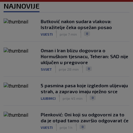
Marquez neprepoznatljiv!
NAJNOVIJE
|
SK
prije 1 h
VIDEO / Inter bez Sučića u sastavu
Butković nakon sudara vlakova:
poveo protiv Juventusa
Istražitelje čeka opsežan posao
|
|
|
SK
prije 6 h
0
VIJESTI
prije 7 min
Oman i Iran blizu dogovora o
Hormuškom tjesnacu, Teheran: SAD nije
uključen u pregovore
|
|
0
SVIJET
prije 28 min
5 pasmina pasa koje izgledom ulijevaju
strah, a zapravo imaju nježno srce
|
|
0
LJUBIMCI
prije 45 min
Plenković: Oni koji su odgovorni za to
da je otpad tamo završio odgovarat će
|
|
0
VIJESTI
prije 1 h