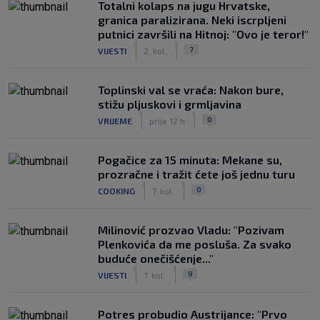
Totalni kolaps na jugu Hrvatske,
granica paralizirana. Neki iscrpljeni
putnici završili na Hitnoj: "Ovo je teror!"
|
|
7
VIJESTI
2. kol.
Toplinski val se vraća: Nakon bure,
stižu pljuskovi i grmljavina
|
|
0
VRIJEME
prije 12 h
Pogačice za 15 minuta: Mekane su,
prozračne i tražit ćete još jednu turu
|
|
0
COOKING
7. kol.
Milinović prozvao Vladu: "Pozivam
Plenkovića da me posluša. Za svako
buduće onečišćenje..."
|
|
9
VIJESTI
7. kol.
Potres probudio Austrijance: "Prvo