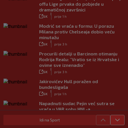
offu Lige prvaka do pobjede u
dramatičnoj završnici
|
SK
prije 1 h
Modrić se vraća u formu: U porazu
Milana protiv Chelseaja dobio veću
minutažu
|
SK
prije 3 h
Procurili detalji u Barcinom otimanju
Rodrija Realu: "Vratio se iz Hrvatske i
ovime sve iznenadio"
|
SK
prije 3 h
Jakirovićev Hull poražen od
bundesligaša
|
SK
prije 1 h
Napadnuti sudac Pejin već sutra se
vraća u VAR sobu HNL-a
|
SK
prije 2 h
Idi na Sport
VIDEO / Martin dominantan u sprintu,