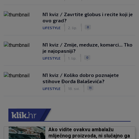
N1 kviz / Zavrtite globus i recite koji je
ovo grad?
|
|
0
LIFESTYLE
2. lip.
N1 kviz / Zmije, meduze, komarci... Tko
je najopasniji?
|
|
0
LIFESTYLE
1. lip.
N1 kviz / Koliko dobro poznajete
stihove Đorđa Balaševića?
|
|
11
LIFESTYLE
18. svi.
Ako vidite ovakvu ambalažu
mliječnog proizvoda, ni slučajno ga