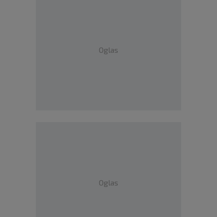
Oglas
Oglas