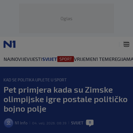
Oglas
NAJNOVIJE
VIJESTI
SVIJET
VRIJEME
N1 TEME
REGIJA
MA
KAD SE POLITIKA UPLETE U SPORT
Pet primjera kada su Zimske
olimpijske igre postale političko
bojno polje
0
N1 Info
SVIJET
04. velj. 2026. 08:39
|
|
|