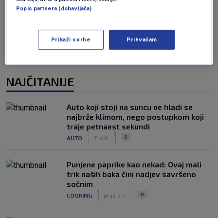
Oglas
Popis partnera (dobavljača)
Prikaži svrhe
Prihvaćam
NAJČITANIJE
Auto koji stoji na suncu ne hladi se
najbrže klimom, nego postupkom koji
traje petnaest sekundi
|
|
0
AUTO
7. kol.
Punjene paprike kao nekad: Ovaj mali
trik naših baka čini nadjev savršeno
sočnim
|
|
0
COOKING
prije 9 h