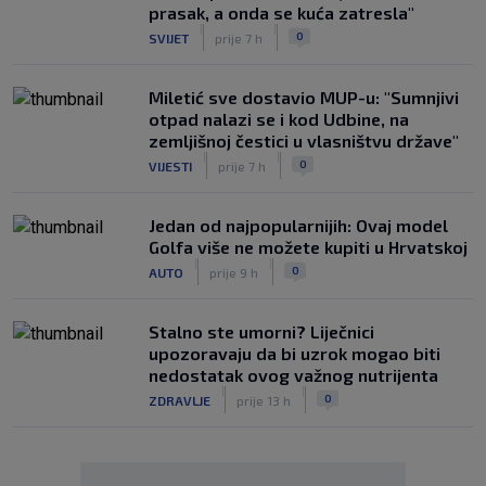
prasak, a onda se kuća zatresla"
|
|
0
SVIJET
prije 7 h
Miletić sve dostavio MUP-u: "Sumnjivi
otpad nalazi se i kod Udbine, na
zemljišnoj čestici u vlasništvu države"
|
|
0
VIJESTI
prije 7 h
Jedan od najpopularnijih: Ovaj model
Golfa više ne možete kupiti u Hrvatskoj
|
|
0
AUTO
prije 9 h
Stalno ste umorni? Liječnici
upozoravaju da bi uzrok mogao biti
nedostatak ovog važnog nutrijenta
|
|
0
ZDRAVLJE
prije 13 h