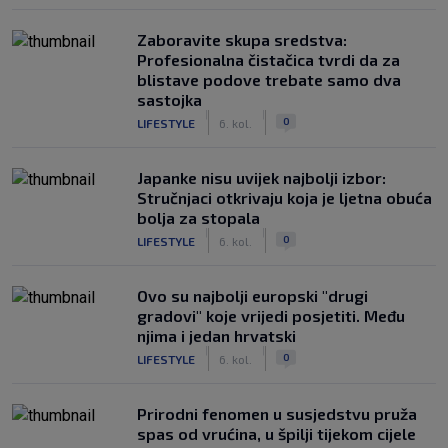
Zaboravite skupa sredstva:
Profesionalna čistačica tvrdi da za
blistave podove trebate samo dva
sastojka
|
|
0
LIFESTYLE
6. kol.
Japanke nisu uvijek najbolji izbor:
Stručnjaci otkrivaju koja je ljetna obuća
bolja za stopala
|
|
0
LIFESTYLE
6. kol.
Ovo su najbolji europski "drugi
gradovi" koje vrijedi posjetiti. Među
njima i jedan hrvatski
|
|
0
LIFESTYLE
6. kol.
Prirodni fenomen u susjedstvu pruža
spas od vrućina, u špilji tijekom cijele