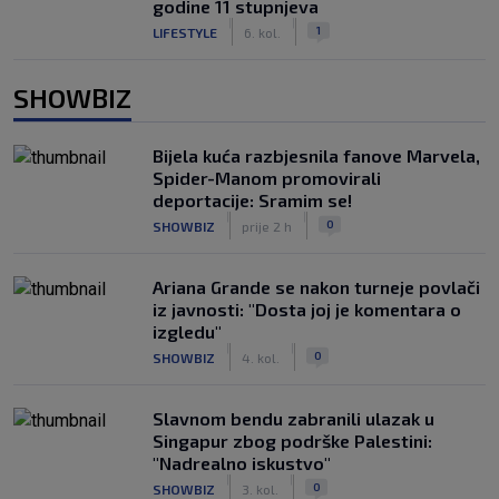
godine 11 stupnjeva
|
|
1
LIFESTYLE
6. kol.
SHOWBIZ
Bijela kuća razbjesnila fanove Marvela,
Spider-Manom promovirali
deportacije: Sramim se!
|
|
0
SHOWBIZ
prije 2 h
Ariana Grande se nakon turneje povlači
iz javnosti: "Dosta joj je komentara o
izgledu"
|
|
0
SHOWBIZ
4. kol.
Slavnom bendu zabranili ulazak u
Singapur zbog podrške Palestini:
"Nadrealno iskustvo"
|
|
0
SHOWBIZ
3. kol.