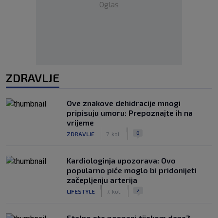
Oglas
ZDRAVLJE
Ove znakove dehidracije mnogi
pripisuju umoru: Prepoznajte ih na
vrijeme
|
|
0
ZDRAVLJE
7. kol.
Kardiologinja upozorava: Ovo
popularno piće moglo bi pridonijeti
začepljenju arterija
|
|
2
LIFESTYLE
7. kol.
Stalno ste pospani tijekom dana?