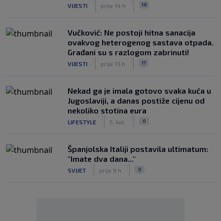
|
|
19
VIJESTI
prije 14 h
Vučković: Ne postoji hitna sanacija
ovakvog heterogenog sastava otpada.
Građani su s razlogom zabrinuti!
|
|
17
VIJESTI
prije 13 h
Nekad ga je imala gotovo svaka kuća u
Jugoslaviji, a danas postiže cijenu od
nekoliko stotina eura
|
|
0
LIFESTYLE
5. kol.
Španjolska Italiji postavila ultimatum:
"Imate dva dana..."
|
|
0
SVIJET
prije 9 h