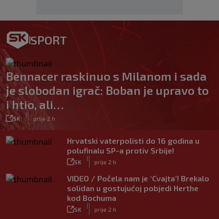
SPORT
Bennacer raskinuo s Milanom i sada
je slobodan igrač: Boban je upravo to
i htio, ali…
|
SK
prije 2 h
Hrvatski vaterpolisti do 16 godina u
polufinalu SP-a protiv Srbije!
|
SK
prije 2 h
VIDEO / Počela nam je ‘Cvajta’! Brekalo
solidan u gostujućoj pobjedi Herthe
kod Bochuma
|
SK
prije 2 h