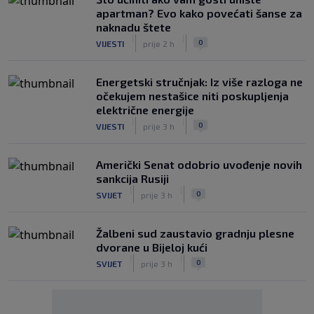
apartman? Evo kako povećati šanse za
naknadu štete
|
|
0
VIJESTI
prije 2 h
Energetski stručnjak: Iz više razloga ne
očekujem nestašice niti poskupljenja
električne energije
|
|
0
VIJESTI
prije 3 h
Američki Senat odobrio uvođenje novih
sankcija Rusiji
|
|
0
SVIJET
prije 3 h
Žalbeni sud zaustavio gradnju plesne
dvorane u Bijeloj kući
|
|
0
SVIJET
prije 3 h