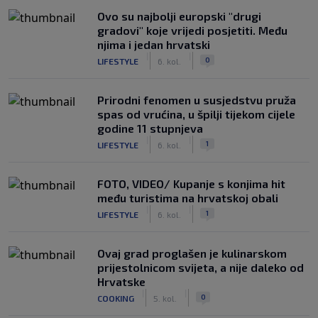
Ovo su najbolji europski "drugi
gradovi" koje vrijedi posjetiti. Među
njima i jedan hrvatski
|
|
0
LIFESTYLE
6. kol.
Prirodni fenomen u susjedstvu pruža
spas od vrućina, u špilji tijekom cijele
godine 11 stupnjeva
|
|
1
LIFESTYLE
6. kol.
FOTO, VIDEO/ Kupanje s konjima hit
među turistima na hrvatskoj obali
|
|
1
LIFESTYLE
6. kol.
Ovaj grad proglašen je kulinarskom
prijestolnicom svijeta, a nije daleko od
Hrvatske
|
|
0
COOKING
5. kol.