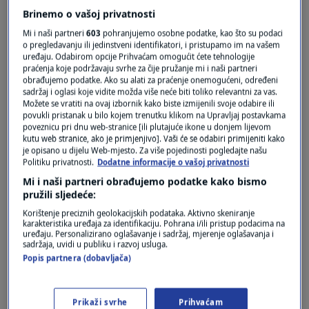
Brinemo o vašoj privatnosti
Mi i naši partneri
603
pohranjujemo osobne podatke, kao što su podaci
o pregledavanju ili jedinstveni identifikatori, i pristupamo im na vašem
uređaju. Odabirom opcije Prihvaćam omogućit ćete tehnologije
praćenja koje podržavaju svrhe za čije pružanje mi i naši partneri
obrađujemo podatke. Ako su alati za praćenje onemogućeni, određeni
sadržaj i oglasi koje vidite možda više neće biti toliko relevantni za vas.
Oglas
Možete se vratiti na ovaj izbornik kako biste izmijenili svoje odabire ili
povukli pristanak u bilo kojem trenutku klikom na Upravljaj postavkama
poveznicu pri dnu web-stranice [ili plutajuće ikone u donjem lijevom
kutu web stranice, ako je primjenjivo]. Vaši će se odabiri primijeniti kako
je opisano u dijelu Web-mjesto. Za više pojedinosti pogledajte našu
Politiku privatnosti.
Dodatne informacije o vašoj privatnosti
Mi i naši partneri obrađujemo podatke kako bismo
pružili sljedeće:
Korištenje preciznih geolokacijskih podataka. Aktivno skeniranje
karakteristika uređaja za identifikaciju. Pohrana i/ili pristup podacima na
uređaju. Personalizirano oglašavanje i sadržaj, mjerenje oglašavanja i
sadržaja, uvidi u publiku i razvoj usluga.
Popis partnera (dobavljača)
Oglas
Prikaži svrhe
Prihvaćam