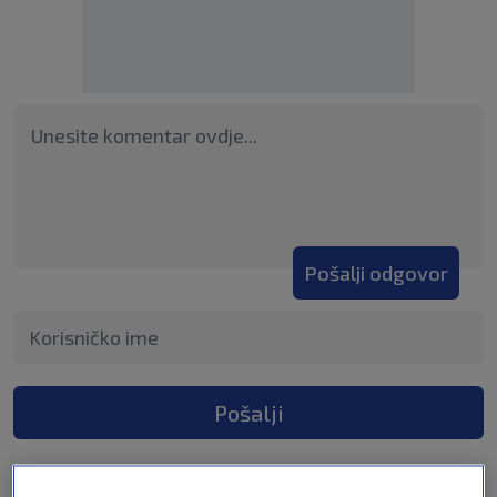
Pošalji odgovor
Pošalji