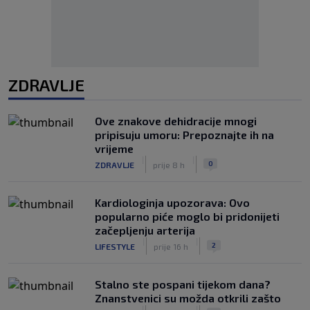
ZDRAVLJE
Ove znakove dehidracije mnogi
pripisuju umoru: Prepoznajte ih na
vrijeme
|
|
0
ZDRAVLJE
prije 8 h
Kardiologinja upozorava: Ovo
popularno piće moglo bi pridonijeti
začepljenju arterija
|
|
2
LIFESTYLE
prije 16 h
Stalno ste pospani tijekom dana?
Znanstvenici su možda otkrili zašto
|
|