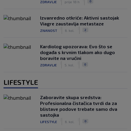
0
ZDRAVLJE
prije 18 h
Izvanredno otkriće: Aktivni sastojak
Viagre zaustavlja metastaze
|
|
2
ZNANOST
6. kol.
Kardiolog upozorava: Evo što se
događa s krvnim tlakom ako dugo
boravite na vrućini
|
|
0
ZDRAVLJE
5. kol.
LIFESTYLE
Zaboravite skupa sredstva:
Profesionalna čistačica tvrdi da za
blistave podove trebate samo dva
sastojka
|
|
0
LIFESTYLE
6. kol.