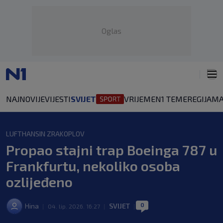
Oglas
NAJNOVIJE
VIJESTI
SVIJET
VRIJEME
N1 TEME
REGIJA
MA
LUFTHANSIN ZRAKOPLOV
Propao stajni trap Boeinga 787 u
Frankfurtu, nekoliko osoba
ozlijeđeno
0
Hina
SVIJET
|
04. lip. 2026. 16:27
|
|