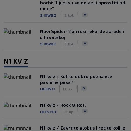
borbi: "Ljudi su se dolazili oprostiti od
mene"
|
|
0
SHOWBIZ
3. kol.
Novi Spider-Man ruši rekorde zarade i
u Hrvatskoj
|
|
0
SHOWBIZ
3. kol.
N1 KVIZ
N1 kviz / Koliko dobro poznajete
pasmine pasa?
|
|
0
LJUBIMCI
13. lip.
N1 kviz / Rock & Roll
|
|
0
LIFESTYLE
8. lip.
N1 kviz / Zavrtite globus i recite koji je