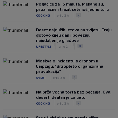
Veliko priznanje za hrvatskog
Pogačice za 15 minuta: Mekane su,
stručnjaka: Jurica Žuža novi je pomoćni
prozračne i tražit ćete još jednu turu
trener Barcelone
|
|
0
COOKING
prije 2 h
|
SK
prije 4 h
Deset najdužih letova na svijetu: Traju
gotovo cijeli dan i povezuju
najudaljenije gradove
|
|
0
LIFESTYLE
prije 2 h
Moskva o incidentu s dronom u
Leipzigu: "Brzopleto organizirana
provokacija"
|
|
0
SVIJET
prije 2 h
Najbrža voćna torta bez pečenja: Ovaj
desert idealan je za ljeto
|
|
0
COOKING
prije 2 h
Što učiniti ako vam gosti unište