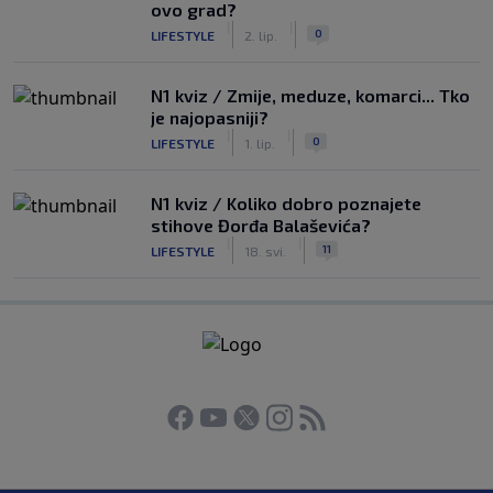
ovo grad?
|
|
0
LIFESTYLE
2. lip.
N1 kviz / Zmije, meduze, komarci... Tko
je najopasniji?
|
|
0
LIFESTYLE
1. lip.
N1 kviz / Koliko dobro poznajete
stihove Đorđa Balaševića?
|
|
11
LIFESTYLE
18. svi.