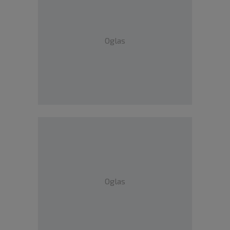
Oglas
Oglas