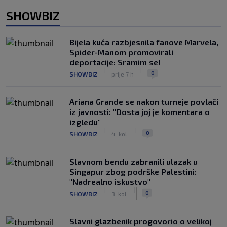
SHOWBIZ
Bijela kuća razbjesnila fanove Marvela,
Spider-Manom promovirali
deportacije: Sramim se!
|
|
0
SHOWBIZ
prije 7 h
Ariana Grande se nakon turneje povlači
iz javnosti: "Dosta joj je komentara o
izgledu"
|
|
0
SHOWBIZ
4. kol.
Slavnom bendu zabranili ulazak u
Singapur zbog podrške Palestini:
"Nadrealno iskustvo"
|
|
0
SHOWBIZ
3. kol.
Slavni glazbenik progovorio o velikoj