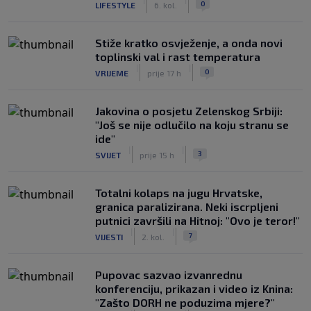
0
LIFESTYLE
6. kol.
Stiže kratko osvježenje, a onda novi
toplinski val i rast temperatura
|
|
0
VRIJEME
prije 17 h
Jakovina o posjetu Zelenskog Srbiji:
"Još se nije odlučilo na koju stranu se
ide"
|
|
3
SVIJET
prije 15 h
Totalni kolaps na jugu Hrvatske,
granica paralizirana. Neki iscrpljeni
putnici završili na Hitnoj: "Ovo je teror!"
|
|
7
VIJESTI
2. kol.
Pupovac sazvao izvanrednu
konferenciju, prikazan i video iz Knina:
"Zašto DORH ne poduzima mjere?"