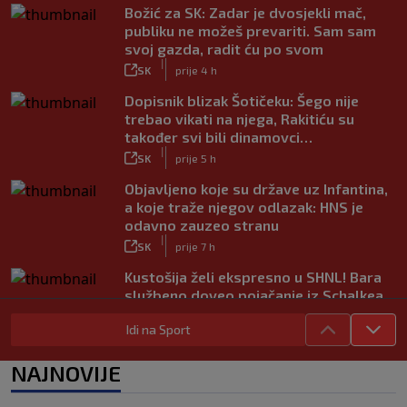
Božić za SK: Zadar je dvosjekli mač,
publiku ne možeš prevariti. Sam sam
svoj gazda, radit ću po svom
|
SK
prije 4 h
Dopisnik blizak Šotičeku: Šego nije
trebao vikati na njega, Rakitiću su
također svi bili dinamovci…
|
SK
prije 5 h
Objavljeno koje su države uz Infantina,
a koje traže njegov odlazak: HNS je
odavno zauzeo stranu
|
SK
prije 7 h
Kustošija želi ekspresno u SHNL! Bara
službeno doveo pojačanje iz Schalkea
|
SK
prije 6 h
Idi na Sport
Tomiyasu se vraća u Premier ligu,
postat će suigrač bivšeg Vatrenog
NAJNOVIJE
|
SK
prije 5 h