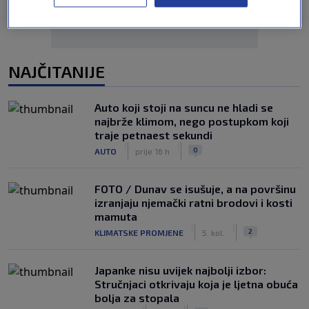
NAJČITANIJE
Auto koji stoji na suncu ne hladi se
najbrže klimom, nego postupkom koji
traje petnaest sekundi
|
|
0
AUTO
prije 16 h
FOTO / Dunav se isušuje, a na površinu
izranjaju njemački ratni brodovi i kosti
mamuta
|
|
2
KLIMATSKE PROMJENE
5. kol.
Japanke nisu uvijek najbolji izbor:
Stručnjaci otkrivaju koja je ljetna obuća
bolja za stopala
|
|