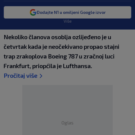
Dodajte N1 u omiljeni Google izvor
Više
Nekoliko članova osoblja ozlijeđeno je u
četvrtak kada je neočekivano propao stajni
trap zrakoplova Boeing 787 u zračnoj luci
Frankfurt, priopćila je Lufthansa.
Pročitaj više
Oglas