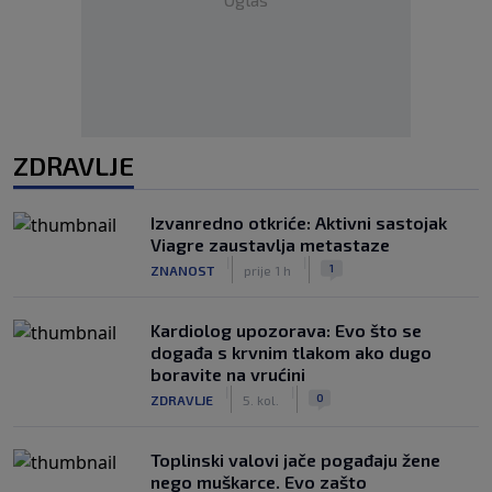
ZDRAVLJE
Izvanredno otkriće: Aktivni sastojak
Viagre zaustavlja metastaze
|
|
1
ZNANOST
prije 1 h
Kardiolog upozorava: Evo što se
događa s krvnim tlakom ako dugo
boravite na vrućini
|
|
0
ZDRAVLJE
5. kol.
Toplinski valovi jače pogađaju žene
nego muškarce. Evo zašto