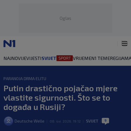
Oglas
NAJNOVIJE
VIJESTI
SVIJET
VRIJEME
N1 TEME
REGIJA
MA
PARANOJA DRMA ELITU
Putin drastično pojačao mjere
vlastite sigurnosti. Što se to
događa u Rusiji?
9
Deutsche Welle
SVIJET
|
08. svi. 2026. 19:12
|
|