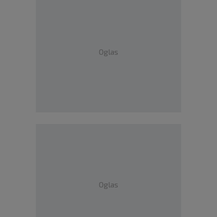
Oglas
Oglas