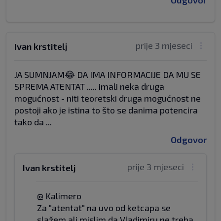
Odgovor
prije 3 mjeseci
Ivan krstitelj
JA SUMNJAM😂 DA IMA INFORMACIJE DA MU SE
SPREMA ATENTAT ..... imali neka druga
mogućnost - niti teoretski druga mogućnost ne
postoji ako je istina to što se danima potencira
tako da ...
Odgovor
prije 3 mjeseci
Ivan krstitelj
@ Kalimero
Za "atentat" na uvo od ketcapa se
slažem ali mislim da Vladimiru ne treba