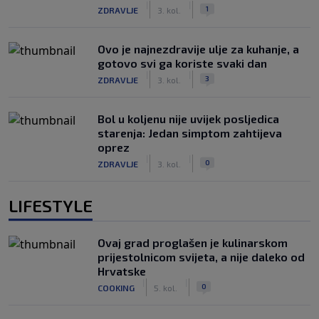
|
|
1
ZDRAVLJE
3. kol.
Ovo je najnezdravije ulje za kuhanje, a
gotovo svi ga koriste svaki dan
|
|
3
ZDRAVLJE
3. kol.
Bol u koljenu nije uvijek posljedica
starenja: Jedan simptom zahtijeva
oprez
|
|
0
ZDRAVLJE
3. kol.
LIFESTYLE
Ovaj grad proglašen je kulinarskom
prijestolnicom svijeta, a nije daleko od
Hrvatske
|
|
0
COOKING
5. kol.