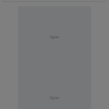
Oglas
Oglas