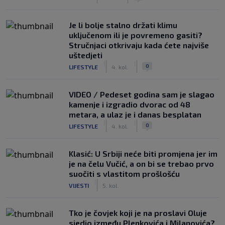
Je li bolje stalno držati klimu
uključenom ili je povremeno gasiti?
Stručnjaci otkrivaju kada ćete najviše
uštedjeti
|
|
0
LIFESTYLE
4. kol.
VIDEO / Pedeset godina sam je slagao
kamenje i izgradio dvorac od 48
metara, a ulaz je i danas besplatan
|
|
0
LIFESTYLE
4. kol.
Klasić: U Srbiji neće biti promjena jer im
je na čelu Vučić, a on bi se trebao prvo
suočiti s vlastitom prošlošću
|
VIJESTI
5. kol.
Tko je čovjek koji je na proslavi Oluje
sjedio između Plenkovića i Milanovića?