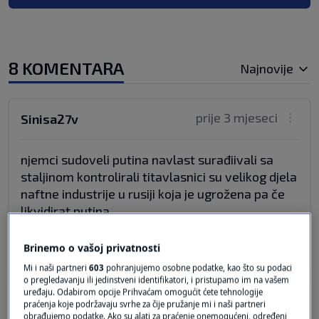
8 KOMENTARA
Najnovije
prije 3 mjeseci
Sinisa27v
njemci sudoveli putina navlast surađiivali sa
staljinom kontrolirali titavlasnici su velikog djela
naftne industrije u rusiji koja je ugrožena pa če
likvidirat putina
Odgovor
Brinemo o vašoj privatnosti
Mi i naši partneri
603
pohranjujemo osobne podatke, kao što su podaci
o pregledavanju ili jedinstveni identifikatori, i pristupamo im na vašem
uređaju. Odabirom opcije Prihvaćam omogućit ćete tehnologije
prije 3 mjeseci
Zagorski tutlek
praćenja koje podržavaju svrhe za čije pružanje mi i naši partneri
obrađujemo podatke. Ako su alati za praćenje onemogućeni, određeni