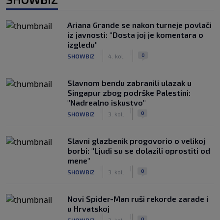
Ariana Grande se nakon turneje povlači
iz javnosti: "Dosta joj je komentara o
izgledu"
|
|
0
SHOWBIZ
4. kol.
Slavnom bendu zabranili ulazak u
Singapur zbog podrške Palestini:
"Nadrealno iskustvo"
|
|
0
SHOWBIZ
3. kol.
Slavni glazbenik progovorio o velikoj
borbi: "Ljudi su se dolazili oprostiti od
mene"
|
|
0
SHOWBIZ
3. kol.
Novi Spider-Man ruši rekorde zarade i
u Hrvatskoj
|
|
0
SHOWBIZ
3. kol.