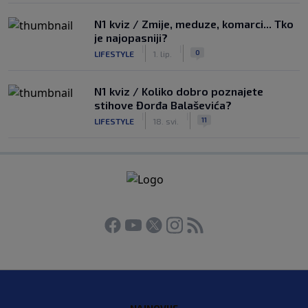
N1 kviz / Zmije, meduze, komarci... Tko
je najopasniji?
|
|
0
LIFESTYLE
1. lip.
N1 kviz / Koliko dobro poznajete
stihove Đorđa Balaševića?
|
|
11
LIFESTYLE
18. svi.