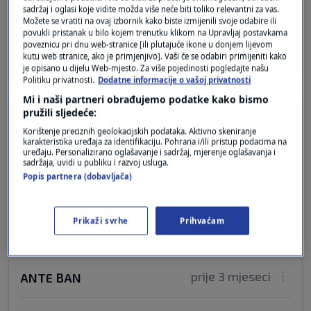
sadržaj i oglasi koje vidite možda više neće biti toliko relevantni za vas.
Možete se vratiti na ovaj izbornik kako biste izmijenili svoje odabire ili
Promijenite mu pelenu i sve će biti u redu.
povukli pristanak u bilo kojem trenutku klikom na Upravljaj postavkama
poveznicu pri dnu web-stranice [ili plutajuće ikone u donjem lijevom
Odgovor
kutu web stranice, ako je primjenjivo]. Vaši će se odabiri primijeniti kako
je opisano u dijelu Web-mjesto. Za više pojedinosti pogledajte našu
Politiku privatnosti.
Dodatne informacije o vašoj privatnosti
Mi i naši partneri obrađujemo podatke kako bismo
prije 3 mjeseci
pružili sljedeće:
Mikula Mali
Korištenje preciznih geolokacijskih podataka. Aktivno skeniranje
karakteristika uređaja za identifikaciju. Pohrana i/ili pristup podacima na
Anglosaksonski mediji stalno ponavljaju isti
uređaju. Personalizirano oglašavanje i sadržaj, mjerenje oglašavanja i
sadržaja, uvidi u publiku i razvoj usluga.
narativ.Neka se CNN pozabavi zapadom. To nas
Popis partnera (dobavljača)
zanima.
Odgovor
Prikaži svrhe
Prihvaćam
prije 3 mjeseci
ANTE BAN