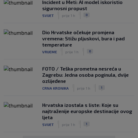
Incident u Meti: AI model iskoristio
sigurnosni propust
|
|
0
SVIJET
prije 1 h
Dio Hrvatske očekuje promjena
vremena: Stižu pljuskovi, bura i pad
temperature
|
|
0
VRIJEME
prije 1 h
FOTO / Teška prometna nesreća u
Zagrebu: Jedna osoba poginula, dvije
ozlijeđene
|
|
1
CRNA KRONIKA
prije 1 h
Hrvatska izostala s liste: Koje su
najtraženije europske destinacije ovog
ljeta
|
|
1
SVIJET
prije 1 h