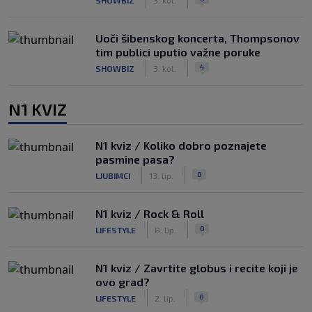
Uoči šibenskog koncerta, Thompsonov
tim publici uputio važne poruke
|
|
4
SHOWBIZ
3. kol.
N1 KVIZ
N1 kviz / Koliko dobro poznajete
pasmine pasa?
|
|
0
LJUBIMCI
13. lip.
N1 kviz / Rock & Roll
|
|
0
LIFESTYLE
8. lip.
N1 kviz / Zavrtite globus i recite koji je
ovo grad?
|
|
0
LIFESTYLE
2. lip.