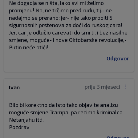
Ne dogadja se ništa, iako svi mi želimo
promjenu! No, ne trčimo pred rudu, t.j.- ne
nadajmo se prerano; jer- nije lako probiti 5
sigurnosnih prstenova za doći do ruskog cara!
Jer, car je odlučio carevati do smrti, i bez nasilne
smjene, moguće- i nove Oktobarske revolucije,-
Putin neće otići!
Odgovor
prije 3 mjeseci
Ivan
Bilo bi korektno da isto tako objavite analizu
moguće smjene Trampa, pa recimo kriminalca
Netanjahu itd.
Pozdrav