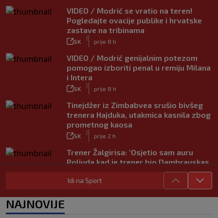
VIDEO / Modrić se vratio na teren!
Pogledajte ovacije publike i hrvatske
zastave na tribinama
|
SK
prije 8 h
VIDEO / Modrić genijalnim potezom
pomogao izboriti penal u remiju Milana
i Intera
|
SK
prije 8 h
Tinejdžer iz Zimbabvea srušio bivšeg
trenera Hajduka, utakmica kasnila zbog
prometnog kaosa
|
SK
prije 2 h
Trener Žalgirisa: ‘Osjetio sam auru
Poljuda kad je trener bio Dambrauskas.
Hajduk danas igra nestabilno’
|
Idi na Sport
SK
prije 4 h
Vatreni u Cityju sve bolji: ‘Kovačić
NAJNOVIJE
izgleda potpuno fit, a Gvardiol bi