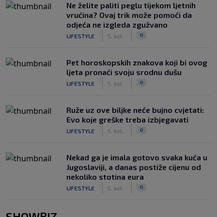
Ne želite paliti peglu tijekom ljetnih
vrućina? Ovaj trik može pomoći da
odjeća ne izgleda zgužvano
|
|
0
LIFESTYLE
5. kol.
Pet horoskopskih znakova koji bi ovog
ljeta pronaći svoju srodnu dušu
|
|
0
LIFESTYLE
5. kol.
Ruže uz ove biljke neće bujno cvjetati:
Evo koje greške treba izbjegavati
|
|
0
LIFESTYLE
5. kol.
Nekad ga je imala gotovo svaka kuća u
Jugoslaviji, a danas postiže cijenu od
nekoliko stotina eura
|
|
0
LIFESTYLE
5. kol.
SHOWBIZ