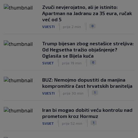
mogao biti starter na boku’
|
Zvuči nevjerojatno, ali je istinito:
SK
prije 4 h
Apartman na Jadranu za 35 eura, ručak
Luis Figo žestoko prozvao Infantina:
već od 5
‘Najniže, najlopovskije i kukavički
|
|
0
VIJESTI
prije 2 min
sebično ponašanje. Mora otići!’
|
SK
prije 6 h
Trump bijesan zbog nestašice streljiva:
Od Hegsetha tražio objašnjenje?
Oglasila se Bijela kuća
|
|
0
SVIJET
prije 19 min
BUZ: Nemojmo dopustiti da manjina
kompromitira čast hrvatskih branitelja
|
|
1
VIJESTI
prije 30 min
Iran bi mogao dobiti veću kontrolu nad
prometom kroz Hormuz
|
|
1
SVIJET
prije 52 min