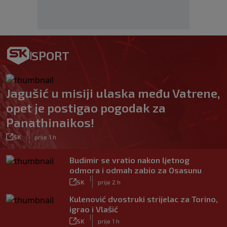
SPORT
Jagušić u misiji ulaska među Vatrene,
opet je postigao pogodak za
Panathinaikos!
|
SK
prije 1 h
Budimir se vratio nakon ljetnog
odmora i odmah zabio za Osasunu
|
SK
prije 2 h
Kulenović dvostruki strijelac za Torino,
igrao i Vlašić
|
SK
prije 1 h