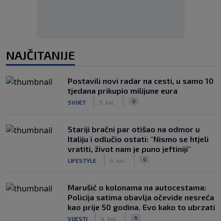
NAJČITANIJE
Postavili novi radar na cesti, u samo 10
tjedana prikupio milijune eura
|
|
0
SVIJET
5. kol.
Stariji bračni par otišao na odmor u
Italiju i odlučio ostati: "Nismo se htjeli
vratiti, život nam je puno jeftiniji"
|
|
0
LIFESTYLE
4. kol.
Marušić o kolonama na autocestama:
Policija satima obavlja očevide nesreća
kao prije 50 godina. Evo kako to ubrzati
|
|
6
VIJESTI
4. kol.