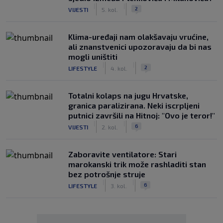
|
|
2
VIJESTI
5. kol.
Klima-uređaji nam olakšavaju vrućine,
ali znanstvenici upozoravaju da bi nas
mogli uništiti
|
|
2
LIFESTYLE
4. kol.
Totalni kolaps na jugu Hrvatske,
granica paralizirana. Neki iscrpljeni
putnici završili na Hitnoj: "Ovo je teror!"
|
|
6
VIJESTI
2. kol.
Zaboravite ventilatore: Stari
marokanski trik može rashladiti stan
bez potrošnje struje
|
|
6
LIFESTYLE
3. kol.