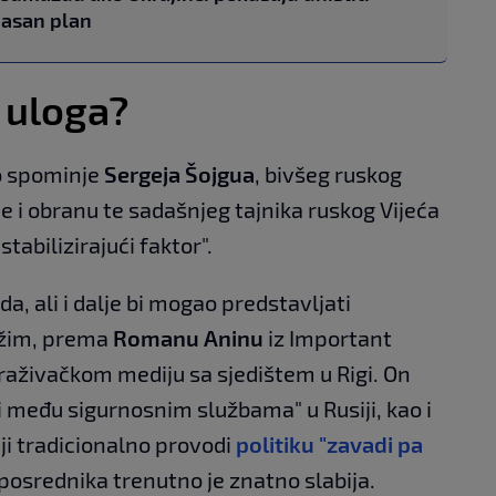
pasan plan
 uloga?
o spominje
Sergeja Šojgua
, bivšeg ruskog
e i obranu te sadašnjeg tajnika ruskog Vijeća
tabilizirajući faktor".
, ali i dalje bi mogao predstavljati
režim, prema
Romanu Aninu
iz Important
raživačkom mediju sa sjedištem u Rigi. On
 među sigurnosnim službama" u Rusiji, kao i
ji tradicionalno provodi
politiku "zavadi pa
 posrednika trenutno je znatno slabija.