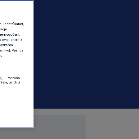
identifikatori,
 koje
 onemogućeni,
a ovaj izbornik
ostavkama
njivo]. Vaši će
ku
ciju. Pohrana
žaja, uvidi u