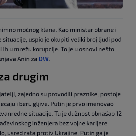
znimno moćnog klana. Kao ministar obrane i
ituacije, uspio je okupiti veliki broj ljudi pod
 ih u mrežu korupcije. To je u osnovi nešto
šnjava Anin za
DW
.
 za drugim
ijatelji, zajedno su provodili praznike, postoje
ecaju i beru gljive. Putin je prvo imenovao
izvanredne situacije. Tu je dužnost obnašao 12
rađevinskog inženjera bez vojne karijere
 usred rata protiv Ukrajine, Putin ga je