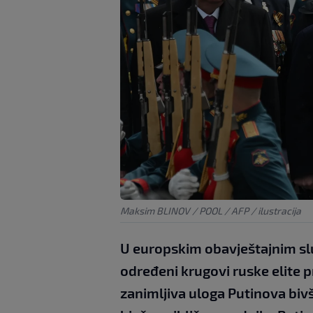
Maksim BLINOV / POOL / AFP / ilustracija
U europskim obavještajnim sl
određeni krugovi ruske elite p
zanimljiva uloga Putinova bivš