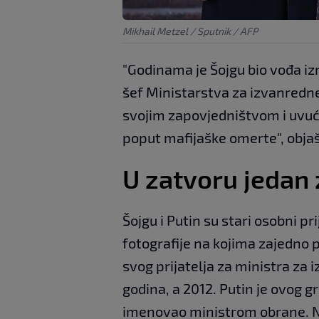
Mikhail Metzel / Sputnik / AFP
"Godinama je Šojgu bio vođa i
šef Ministarstva za izvanredne s
svojim zapovjedništvom i uvući
poput mafijaške omerte", obja
U zatvoru jedan
Šojgu i Putin su stari osobni pr
fotografije na kojima zajedno p
svog prijatelja za ministra za 
godina, a 2012. Putin je ovog g
imenovao ministrom obrane. No,