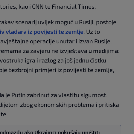
tories, kao i CNN te Financial Times.
 takav scenarij uvijek moguć u Rusiji, postoje
iv vladara iz povijesti te zemlje
. Uz to
avještajne operacije unutar i izvan Rusije.
premama za zavjeru ne izvještava u medijima:
vostruka igra i razlog za još jednu čistku
oje bezbrojni primjeri iz povijesti te zemlje,
a je Putin zabrinut za vlastitu sigurnost.
, dijelom zbog ekonomskih problema i pritiska
te.
odmazdu ako Ukrajinci pokušaju uništiti