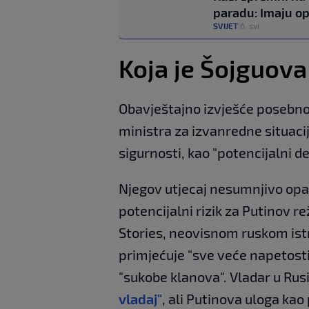
paradu: Imaju o
SVIJET
6. svi.
|
Koja je Šojguova
Obavještajno izvješće posebn
ministra za izvanredne situacij
sigurnosti, kao "potencijalni des
Njegov utjecaj nesumnjivo opada
potencijalni rizik za Putinov 
Stories, neovisnom ruskom ist
primjećuje "sve veće napetosti
"sukobe klanova". Vladar u Rusi
vladaj"
, ali Putinova uloga kao