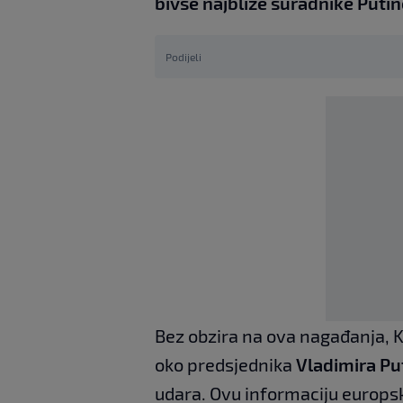
bivše najbliže suradnike Puti
Podijeli
Bez obzira na ova nagađanja, 
oko predsjednika
Vladimira Pu
udara. Ovu informaciju europsk