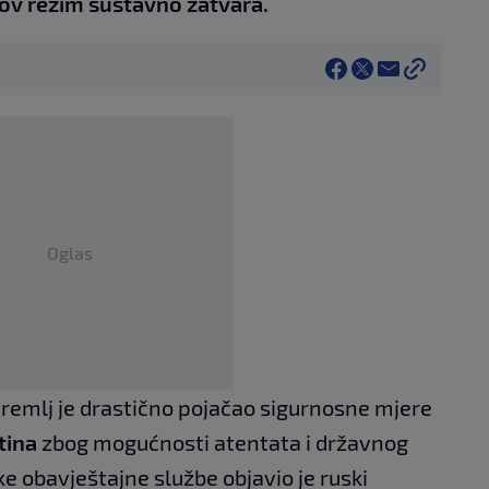
nov režim sustavno zatvara.
Oglas
Kremlj je drastično pojačao sigurnosne mjere
tina
zbog mogućnosti atentata i državnog
e obavještajne službe objavio je ruski