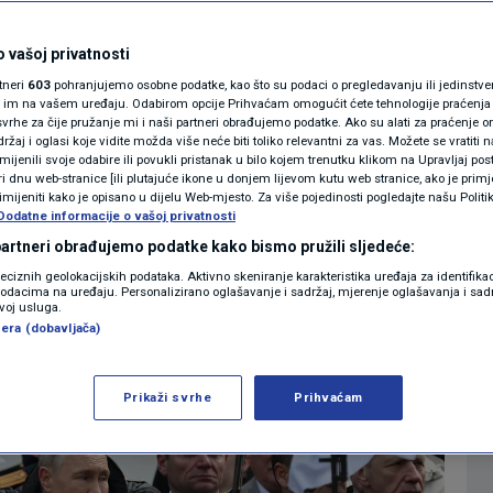
o pojačao mjere
MAGAZIN
osti. Što se to
N1 KOMENTAR
 vašoj privatnosti
rtneri
603
pohranjujemo osobne podatke, kao što su podaci o pregledavanju ili jedinstveni 
i?
KOLUMNE
o im na vašem uređaju. Odabirom opcije Prihvaćam omogućit ćete tehnologije praćenja
vrhe za čije pružanje mi i naši partneri obrađujemo podatke. Ako su alati za praćenje
žaj i oglasi koje vidite možda više neće biti toliko relevantni za vas. Možete se vratiti n
N1(DIS)INFO
zmijenili svoje odabire ili povukli pristanak u bilo kojem trenutku klikom na Upravljaj p
9
026. 19:12
SVIJET
komentara
|
|
i dnu web-stranice [ili plutajuće ikone u donjem lijevom kutu web stranice, ako je primje
KLIMATSKE PROMJENE
rimijeniti kako je opisano u dijelu Web-mjesto. Za više pojedinosti pogledajte našu Politi
Dodatne informacije o vašoj privatnosti
FOTO
 partneri obrađujemo podatke kako bismo pružili sljedeće:
Više
reciznih geolokacijskih podataka. Aktivno skeniranje karakteristika uređaja za identifika
p podacima na uređaju. Personalizirano oglašavanje i sadržaj, mjerenje oglašavanja i sadr
VIDEO
zvoj usluga.
era (dobavljača)
Prikaži svrhe
Prihvaćam