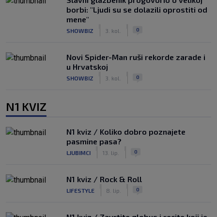
borbi: "Ljudi su se dolazili oprostiti od
mene"
|
|
0
SHOWBIZ
3. kol.
Novi Spider-Man ruši rekorde zarade i
u Hrvatskoj
|
|
0
SHOWBIZ
3. kol.
N1 KVIZ
N1 kviz / Koliko dobro poznajete
pasmine pasa?
|
|
0
LJUBIMCI
13. lip.
N1 kviz / Rock & Roll
|
|
0
LIFESTYLE
8. lip.
N1 kviz / Zavrtite globus i recite koji je