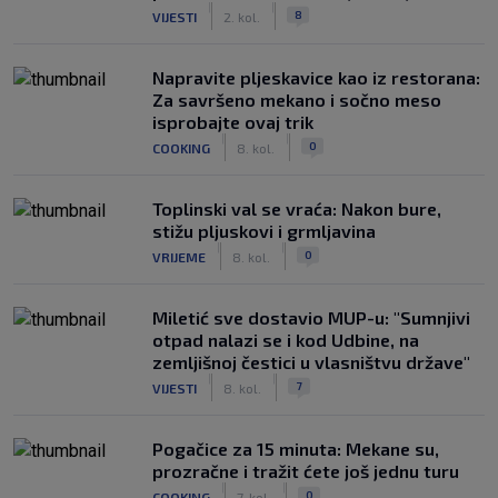
|
|
8
VIJESTI
2. kol.
Napravite pljeskavice kao iz restorana:
Za savršeno mekano i sočno meso
isprobajte ovaj trik
|
|
0
COOKING
8. kol.
Toplinski val se vraća: Nakon bure,
stižu pljuskovi i grmljavina
|
|
0
VRIJEME
8. kol.
Miletić sve dostavio MUP-u: "Sumnjivi
otpad nalazi se i kod Udbine, na
zemljišnoj čestici u vlasništvu države"
|
|
7
VIJESTI
8. kol.
Pogačice za 15 minuta: Mekane su,
prozračne i tražit ćete još jednu turu
|
|
0
COOKING
7. kol.