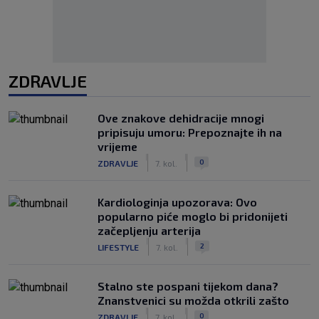
ZDRAVLJE
Ove znakove dehidracije mnogi
pripisuju umoru: Prepoznajte ih na
vrijeme
|
|
0
ZDRAVLJE
7. kol.
Kardiologinja upozorava: Ovo
popularno piće moglo bi pridonijeti
začepljenju arterija
|
|
2
LIFESTYLE
7. kol.
Stalno ste pospani tijekom dana?
Znanstvenici su možda otkrili zašto
|
|
0
ZDRAVLJE
7. kol.