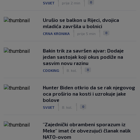
Ajaxa na glavnom terenu Maksimira
|
|
0
SVIJET
prije 2 min
|
SK
prije 3 h
Urušio se balkon u Rijeci, dvojica
mladića završila u bolnici
|
|
0
CRNA KRONIKA
prije 5 min
Bakin trik za savršen ajvar: Dodaje
jedan sastojak koji okus podiže na
sasvim novu razinu
|
|
0
COOKING
8. kol.
Hunter Biden otkrio da se rak njegovog
oca proširio na kosti i uzrokuje jake
bolove
|
|
0
SVIJET
8. kol.
"Zajednički obrambeni sporazum iz
Meke" imat će obvezujući članak nalik
NATO-ovom