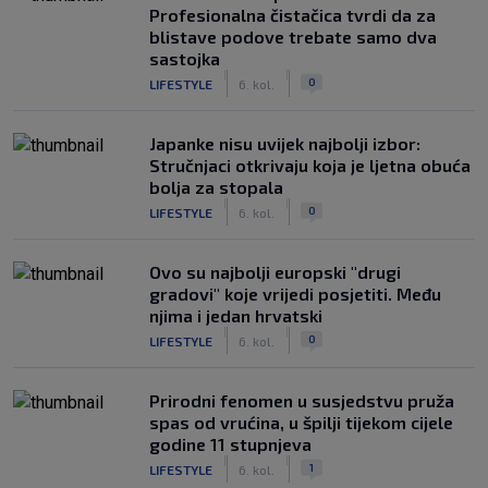
Profesionalna čistačica tvrdi da za
blistave podove trebate samo dva
sastojka
|
|
0
LIFESTYLE
6. kol.
Japanke nisu uvijek najbolji izbor:
Stručnjaci otkrivaju koja je ljetna obuća
bolja za stopala
|
|
0
LIFESTYLE
6. kol.
Ovo su najbolji europski "drugi
gradovi" koje vrijedi posjetiti. Među
njima i jedan hrvatski
|
|
0
LIFESTYLE
6. kol.
Prirodni fenomen u susjedstvu pruža
spas od vrućina, u špilji tijekom cijele
godine 11 stupnjeva
|
|
1
LIFESTYLE
6. kol.