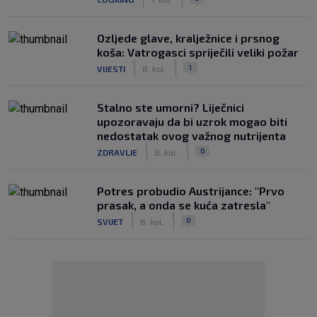
Ozljede glave, kralježnice i prsnog
koša: Vatrogasci spriječili veliki požar
|
|
1
VIJESTI
8. kol.
Stalno ste umorni? Liječnici
upozoravaju da bi uzrok mogao biti
nedostatak ovog važnog nutrijenta
|
|
0
ZDRAVLJE
8. kol.
Potres probudio Austrijance: "Prvo
prasak, a onda se kuća zatresla"
|
|
0
SVIJET
8. kol.