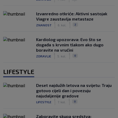
Izvanredno otkriće: Aktivni sastojak
Viagre zaustavlja metastaze
|
|
2
ZNANOST
6. kol.
Kardiolog upozorava: Evo što se
događa s krvnim tlakom ako dugo
boravite na vrućini
|
|
0
ZDRAVLJE
5. kol.
LIFESTYLE
Deset najdužih letova na svijetu: Traju
gotovo cijeli dan i povezuju
najudaljenije gradove
|
|
0
LIFESTYLE
7. kol.
Zaboravite skupa sredstva: