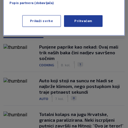
Popis partnera (dobavljača)
Prikaži svrhe
Prihvaćam
NAJČITANIJE
Punjene paprike kao nekad: Ovaj mali
trik naših baka čini nadjev savršeno
sočnim
|
|
1
COOKING
8. kol.
Auto koji stoji na suncu ne hladi se
najbrže klimom, nego postupkom koji
traje petnaest sekundi
|
|
0
AUTO
7. kol.
Totalni kolaps na jugu Hrvatske,
granica paralizirana. Neki iscrpljeni
putnici završili na Hitnoj: "Ovo je teror!"