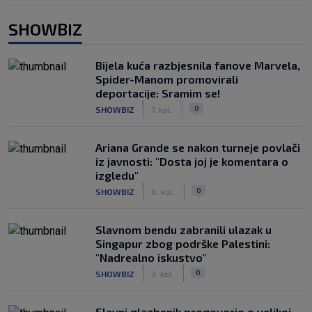
SHOWBIZ
Bijela kuća razbjesnila fanove Marvela,
Spider-Manom promovirali
deportacije: Sramim se!
|
|
0
SHOWBIZ
7. kol.
Ariana Grande se nakon turneje povlači
iz javnosti: "Dosta joj je komentara o
izgledu"
|
|
0
SHOWBIZ
4. kol.
Slavnom bendu zabranili ulazak u
Singapur zbog podrške Palestini:
"Nadrealno iskustvo"
|
|
0
SHOWBIZ
3. kol.
Slavni glazbenik progovorio o velikoj