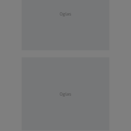
Oglas
Oglas