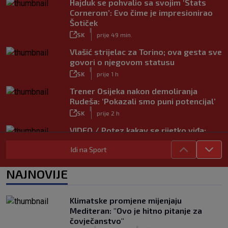
Hajduk se pohvalio sa svojim ‘Stats
Cornerom’: Evo čime je impresionirao
Šotiček
|
SK
prije 49 min.
Vlašić strijelac za Torino; ova gesta sve
govori o njegovom statusu
|
SK
prije 1 h
Trener Osijeka nakon demoliranja
Rudeša: ‘Pokazali smo puni potencijal’
|
SK
prije 2 h
VIDEO / Potez kakav se rijetko viđa:
Kada pomoć nije stigla, na rukama je
Idi na Sport
iznio suigrača u bolovima
|
SK
prije 5 h
NAJNOVIJE
Vušković debitirao za Brighton:
Pogledajte brojke iz prvog nastupa
|
Klimatske promjene mijenjaju
SK
prije 3 h
Mediteran: "Ovo je hitno pitanje za
Dinamo u finalu Ramljaka! Sutra protiv
čovječanstvo"