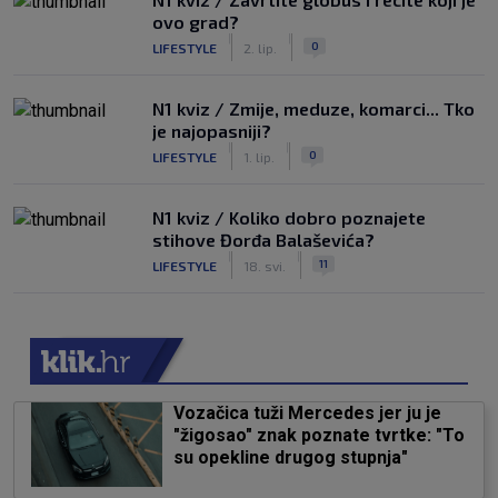
ovo grad?
|
|
0
LIFESTYLE
2. lip.
N1 kviz / Zmije, meduze, komarci... Tko
je najopasniji?
|
|
0
LIFESTYLE
1. lip.
N1 kviz / Koliko dobro poznajete
stihove Đorđa Balaševića?
|
|
11
LIFESTYLE
18. svi.
Vozačica tuži Mercedes jer ju je
"žigosao" znak poznate tvrtke: "To
su opekline drugog stupnja"