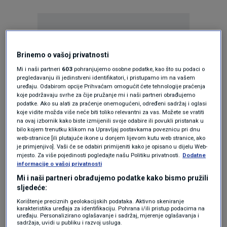
Brinemo o vašoj privatnosti
Mi i naši partneri
603
pohranjujemo osobne podatke, kao što su podaci o
Oglas
pregledavanju ili jedinstveni identifikatori, i pristupamo im na vašem
uređaju. Odabirom opcije Prihvaćam omogućit ćete tehnologije praćenja
koje podržavaju svrhe za čije pružanje mi i naši partneri obrađujemo
podatke. Ako su alati za praćenje onemogućeni, određeni sadržaj i oglasi
koje vidite možda više neće biti toliko relevantni za vas. Možete se vratiti
na ovaj izbornik kako biste izmijenili svoje odabire ili povukli pristanak u
bilo kojem trenutku klikom na Upravljaj postavkama poveznicu pri dnu
web-stranice [ili plutajuće ikone u donjem lijevom kutu web stranice, ako
je primjenjivo]. Vaši će se odabiri primijeniti kako je opisano u dijelu Web-
mjesto. Za više pojedinosti pogledajte našu Politiku privatnosti.
Dodatne
informacije o vašoj privatnosti
Mi i naši partneri obrađujemo podatke kako bismo pružili
sljedeće:
Korištenje preciznih geolokacijskih podataka. Aktivno skeniranje
Oglas
karakteristika uređaja za identifikaciju. Pohrana i/ili pristup podacima na
uređaju. Personalizirano oglašavanje i sadržaj, mjerenje oglašavanja i
sadržaja, uvidi u publiku i razvoj usluga.