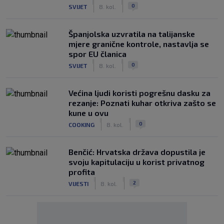
|
|
0
SVIJET
8. kol.
Španjolska uzvratila na talijanske
mjere granične kontrole, nastavlja se
spor EU članica
|
|
0
SVIJET
8. kol.
Većina ljudi koristi pogrešnu dasku za
rezanje: Poznati kuhar otkriva zašto se
kune u ovu
|
|
0
COOKING
8. kol.
Benčić: Hrvatska država dopustila je
svoju kapitulaciju u korist privatnog
profita
|
|
2
VIJESTI
8. kol.