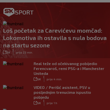
SPORT
Loš početak za Carevićevu momčad:
Lokomotiva ih ostavila s nula bodova
na startu sezone
|
SK
prije 23 min.
Real teže od očekivanog pobijedio
Ferencvaroš, remi PSG-a i Manchester
Uniteda
|
SK
prije 4 min.
VIDEO / Perišić asistent, PSV u
posljednjim trenucima ispustio
pobjedu
|
SK
prije 1 h