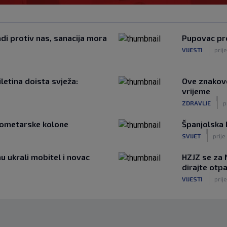
adi protiv nas, sanacija mora
Pupovac pr
|
VIJESTI
prij
iletina doista svježa:
Ove znakove
vrijeme
|
ZDRAVLJE
p
ilometarske kolone
Španjolska I
|
SVIJET
prije
u ukrali mobitel i novac
HZJZ se za 
dirajte otpa
|
VIJESTI
prije