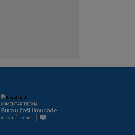
Benfica ponovno želi Šutala?
Portugalci tvrde da je hrvatski stoper
među glavnim željama
|
SK
prije 7 h
Znate li kad je Hajduk u Europi zadnji
put dao pet golova? Igrali su Vlašić i
Balić, a trener je bio Burić
|
SK
prije 8 h
KOMENTAR TJEDNA
Bura u čaši limunade
|
|
0
VIJESTI
18. srp.