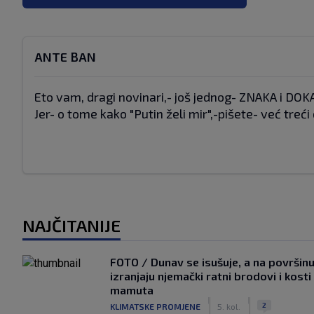
ANTE BAN
Eto vam, dragi novinari,- još jednog- ZNAKA i DOKAZ
Jer- o tome kako "Putin želi mir",-pišete- već treć
NAJČITANIJE
FOTO / Dunav se isušuje, a na površin
izranjaju njemački ratni brodovi i kosti
mamuta
|
|
2
KLIMATSKE PROMJENE
5. kol.