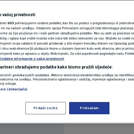
 Ukrajine s Europskom
N1(DIS)INFO
KLIMATSKE PROMJENE
 vašoj privatnosti
rtneri
603
pohranjujemo osobne podatke, kao što su podaci o pregledavanju ili jedinstveni 
FOTO
o im na vašem uređaju. Odabirom opcije Prihvaćam omogućit ćete tehnologije praćenja
vrhe za čije pružanje mi i naši partneri obrađujemo podatke. Ako su alati za praćenje
žaj i oglasi koje vidite možda više neće biti toliko relevantni za vas. Možete se vratiti n
VIDEO
zmijenili svoje odabire ili povukli pristanak u bilo kojem trenutku klikom na Upravljaj p
i dnu web-stranice [ili plutajuće ikone u donjem lijevom kutu web stranice, ako je primje
rimijeniti kako je opisano u dijelu Web-mjesto. Za više pojedinosti pogledajte našu Politi
Dodatne informacije o vašoj privatnosti
 partneri obrađujemo podatke kako bismo pružili sljedeće:
reciznih geolokacijskih podataka. Aktivno skeniranje karakteristika uređaja za identifika
p podacima na uređaju. Personalizirano oglašavanje i sadržaj, mjerenje oglašavanja i sadr
nova na Ukrajinu u jednom od dosad najduljih i najž
zvoj usluga.
era (dobavljača)
ljudi, rekao je predsjednik Volodimir Zelenski.
Proč
Prikaži svrhe
Prihvaćam