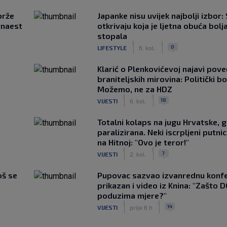
brže
Japanke nisu uvijek najbolji izbor:
tnaest
otkrivaju koja je ljetna obuća bolj
stopala
|
|
0
LIFESTYLE
6. kol.
Klarić o Plenkovićevoj najavi pove
braniteljskih mirovina: Politički b
Možemo, ne za HDZ
|
|
18
VIJESTI
6. kol.
Totalni kolaps na jugu Hrvatske, g
paralizirana. Neki iscrpljeni putnici
na Hitnoj: "Ovo je teror!"
|
|
7
VIJESTI
2. kol.
oš se
Pupovac sazvao izvanrednu konfe
prikazan i video iz Knina: "Zašto 
poduzima mjere?"
|
|
14
VIJESTI
prije 6 h