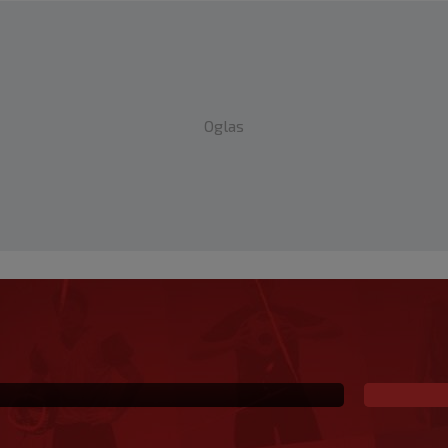
Oglas
za SK najavljuje: ‘U top
iti’