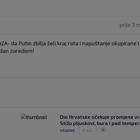
prije 3 
A- da Putin zbilja želi kraj rata i napuštanje okupirane 
i dan zaredom!
u
Dio Hrvatske očekuje promjena v
Stižu pljuskovi, bura i pad tempe
|
|
0
VRIJEME
6. kol.