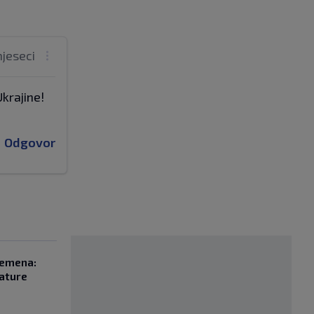
mjeseci
Ukrajine!
Odgovor
remena:
rature