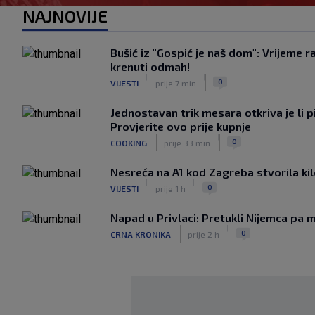
NAJNOVIJE
Bušić iz "Gospić je naš dom": Vrijeme r
krenuti odmah!
|
|
0
VIJESTI
prije 7 min
Jednostavan trik mesara otkriva je li p
Provjerite ovo prije kupnje
|
|
0
COOKING
prije 33 min
Nesreća na A1 kod Zagreba stvorila k
|
|
0
VIJESTI
prije 1 h
Napad u Privlaci: Pretukli Nijemca pa m
|
|
0
CRNA KRONIKA
prije 2 h