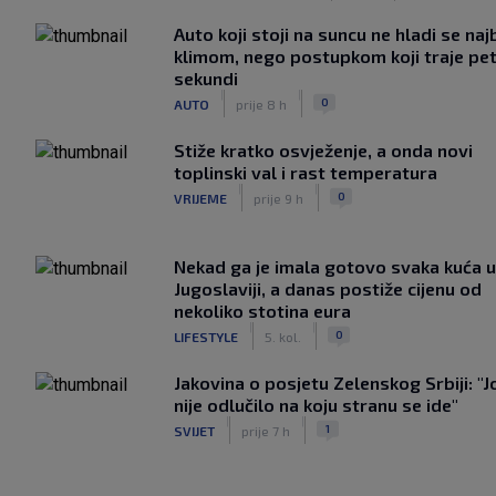
Auto koji stoji na suncu ne hladi se naj
klimom, nego postupkom koji traje pe
sekundi
|
|
0
AUTO
prije 8 h
Stiže kratko osvježenje, a onda novi
toplinski val i rast temperatura
|
|
0
VRIJEME
prije 9 h
Nekad ga je imala gotovo svaka kuća u
Jugoslaviji, a danas postiže cijenu od
nekoliko stotina eura
|
|
0
LIFESTYLE
5. kol.
Jakovina o posjetu Zelenskog Srbiji: "J
nije odlučilo na koju stranu se ide"
|
|
1
SVIJET
prije 7 h