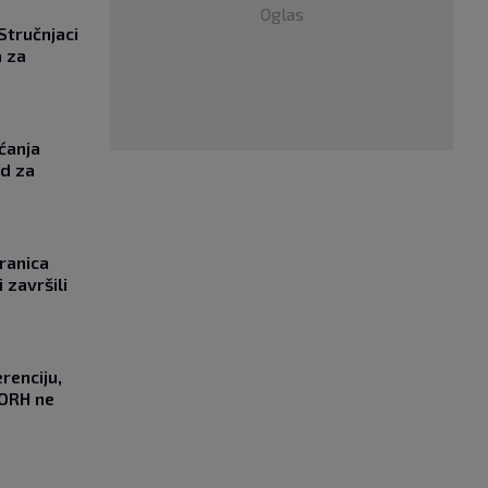
Oglas
 Stručnjaci
a za
ćanja
od za
ranica
 završili
renciju,
DORH ne