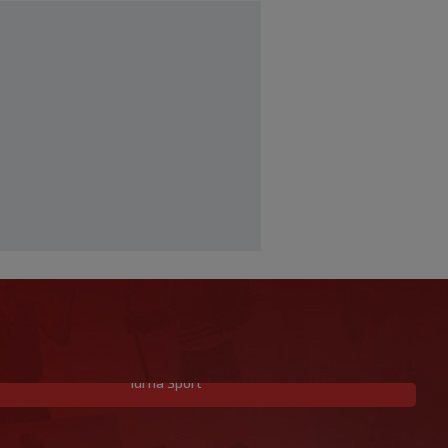
Idi na Sport
S Engleskom je osvojio broncu na SP-
u, a sada je optužen za napad u