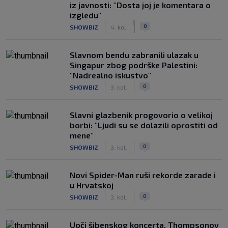
iz javnosti: "Dosta joj je komentara o
izgledu"
|
|
0
SHOWBIZ
4. kol.
Slavnom bendu zabranili ulazak u
Singapur zbog podrške Palestini:
"Nadrealno iskustvo"
|
|
0
SHOWBIZ
3. kol.
Slavni glazbenik progovorio o velikoj
borbi: "Ljudi su se dolazili oprostiti od
mene"
|
|
0
SHOWBIZ
3. kol.
Novi Spider-Man ruši rekorde zarade i
u Hrvatskoj
|
|
0
SHOWBIZ
3. kol.
Uoči šibenskog koncerta, Thompsonov