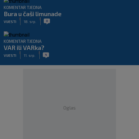
KOMENTAR TJEDNA
Bura u čaši limunade
|
|
0
VIJESTI
18. srp.
KOMENTAR TJEDNA
VAR ili VARka?
|
|
4
VIJESTI
11. srp.
Oglas