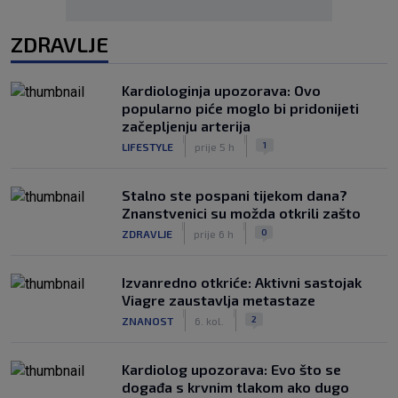
ZDRAVLJE
Kardiologinja upozorava: Ovo
popularno piće moglo bi pridonijeti
začepljenju arterija
|
|
1
LIFESTYLE
prije 5 h
Stalno ste pospani tijekom dana?
Znanstvenici su možda otkrili zašto
|
|
0
ZDRAVLJE
prije 6 h
Izvanredno otkriće: Aktivni sastojak
Viagre zaustavlja metastaze
|
|
2
ZNANOST
6. kol.
Kardiolog upozorava: Evo što se
događa s krvnim tlakom ako dugo