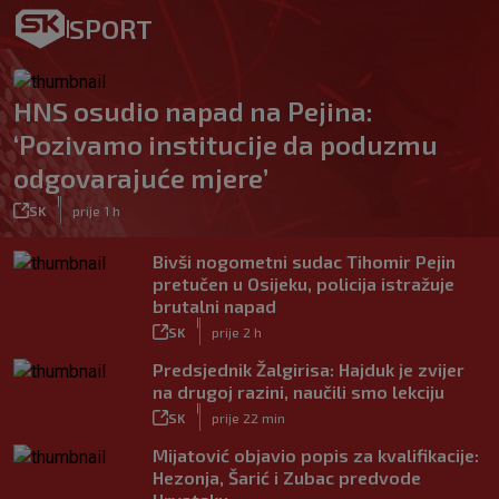
SPORT
HNS osudio napad na Pejina:
‘Pozivamo institucije da poduzmu
odgovarajuće mjere’
|
SK
prije 1 h
Bivši nogometni sudac Tihomir Pejin
pretučen u Osijeku, policija istražuje
brutalni napad
|
SK
prije 2 h
Predsjednik Žalgirisa: Hajduk je zvijer
na drugoj razini, naučili smo lekciju
|
SK
prije 22 min
Mijatović objavio popis za kvalifikacije:
Hezonja, Šarić i Zubac predvode