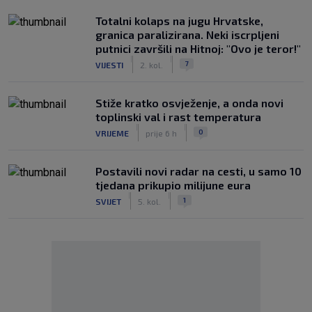
Totalni kolaps na jugu Hrvatske,
granica paralizirana. Neki iscrpljeni
putnici završili na Hitnoj: "Ovo je teror!"
|
|
7
VIJESTI
2. kol.
Stiže kratko osvježenje, a onda novi
toplinski val i rast temperatura
|
|
0
VRIJEME
prije 6 h
Postavili novi radar na cesti, u samo 10
tjedana prikupio milijune eura
|
|
1
SVIJET
5. kol.