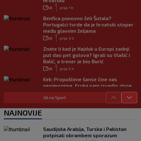
Hrvatsku
|
SK
prije 1 h
Benfica ponovno želi Šutala?
Portugalci tvrde da je hrvatski stoper
među glavnim željama
|
SK
prije 3 h
Znate li kad je Hajduk u Europi zadnji
put dao pet golova? Igrali su Vlašić i
Balić, a trener je bio Burić
|
SK
prije 5 h
Kek: Propuštene šanse čine nas
nesigurnima. Fruka sam izvadio zbog
ozljede, pripremamo se na život bez
Idi na Sport
njega
|
SK
prije 5 h
NAJNOVIJE
Dinamo ostao kratak u senzacionalnom
preokretu, Juventus slavio na
otvaranju Ramljakova turnira
Saudijska Arabija, Turska i Pakistan
|
potpisali obrambeni sporazum
SK
prije 4 h
|
|