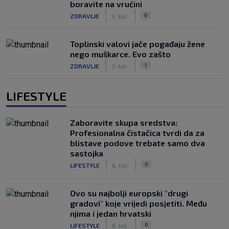
boravite na vrućini
|
|
0
ZDRAVLJE
5. kol.
Toplinski valovi jače pogađaju žene
nego muškarce. Evo zašto
|
|
1
ZDRAVLJE
3. kol.
LIFESTYLE
Zaboravite skupa sredstva:
Profesionalna čistačica tvrdi da za
blistave podove trebate samo dva
sastojka
|
|
0
LIFESTYLE
6. kol.
Ovo su najbolji europski "drugi
gradovi" koje vrijedi posjetiti. Među
njima i jedan hrvatski
|
|
0
LIFESTYLE
6. kol.