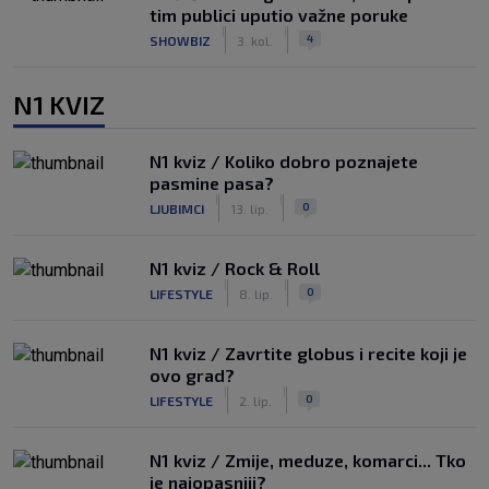
tim publici uputio važne poruke
|
|
4
SHOWBIZ
3. kol.
N1 KVIZ
N1 kviz / Koliko dobro poznajete
pasmine pasa?
|
|
0
LJUBIMCI
13. lip.
N1 kviz / Rock & Roll
|
|
0
LIFESTYLE
8. lip.
N1 kviz / Zavrtite globus i recite koji je
ovo grad?
|
|
0
LIFESTYLE
2. lip.
N1 kviz / Zmije, meduze, komarci... Tko
je najopasniji?