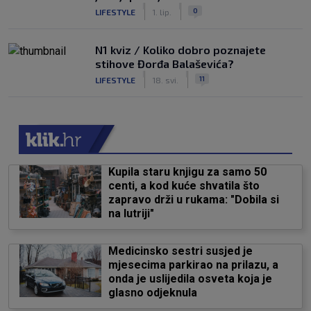
|
|
0
LIFESTYLE
1. lip.
N1 kviz / Koliko dobro poznajete
stihove Đorđa Balaševića?
|
|
11
LIFESTYLE
18. svi.
Kupila staru knjigu za samo 50
centi, a kod kuće shvatila što
zapravo drži u rukama: "Dobila si
na lutriji"
Medicinsko sestri susjed je
mjesecima parkirao na prilazu, a
onda je uslijedila osveta koja je
glasno odjeknula