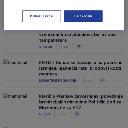
NAJČITANIJE
Prikaži svrhe
Prihvaćam
Dio Hrvatske očekuje promjena
vremena: Stižu pljuskovi, bura i pad
temperature
|
|
0
VRIJEME
6. kol.
FOTO / Dunav se isušuje, a na površinu
izranjaju njemački ratni brodovi i kosti
mamuta
|
|
2
KLIMATSKE PROMJENE
5. kol.
Klarić o Plenkovićevoj najavi povećanja
braniteljskih mirovina: Politički bod za
Možemo, ne za HDZ
|
|
18
VIJESTI
6. kol.