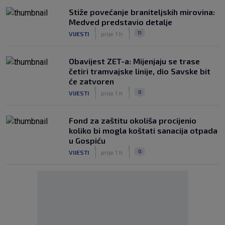
Stiže povećanje braniteljskih mirovina:
Medved predstavio detalje
|
|
11
VIJESTI
prije 1 h
Obavijest ZET-a: Mijenjaju se trase
četiri tramvajske linije, dio Savske bit
će zatvoren
|
|
0
VIJESTI
prije 1 h
Fond za zaštitu okoliša procijenio
koliko bi mogla koštati sanacija otpada
u Gospiću
|
|
0
VIJESTI
prije 1 h