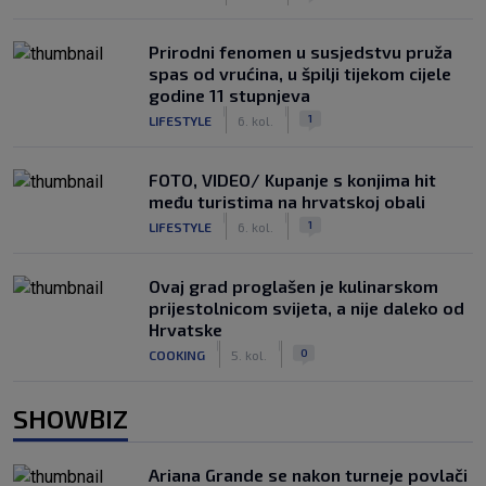
Prirodni fenomen u susjedstvu pruža
spas od vrućina, u špilji tijekom cijele
godine 11 stupnjeva
|
|
1
LIFESTYLE
6. kol.
FOTO, VIDEO/ Kupanje s konjima hit
među turistima na hrvatskoj obali
|
|
1
LIFESTYLE
6. kol.
Ovaj grad proglašen je kulinarskom
prijestolnicom svijeta, a nije daleko od
Hrvatske
|
|
0
COOKING
5. kol.
SHOWBIZ
Ariana Grande se nakon turneje povlači