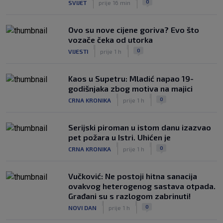
0
SVIJET
prije 16 min
Trener Žalgirisa ne odustaje: ‘Vidi se
razlika u kvaliteti, ali pokušat ćemo
iznenaditi na Poljudu’
Ovo su nove cijene goriva? Evo što
|
vozače čeka od utorka
SK
prije 4 h
|
|
0
VIJESTI
prije 1 h
Kaos u Supetru: Mladić napao 19-
godišnjaka zbog motiva na majici
|
|
0
CRNA KRONIKA
prije 1 h
Serijski piroman u istom danu izazvao
pet požara u Istri. Uhićen je
|
|
0
CRNA KRONIKA
prije 1 h
Vučković: Ne postoji hitna sanacija
ovakvog heterogenog sastava otpada.
Građani su s razlogom zabrinuti!
|
|
0
NOVI DAN
prije 1 h