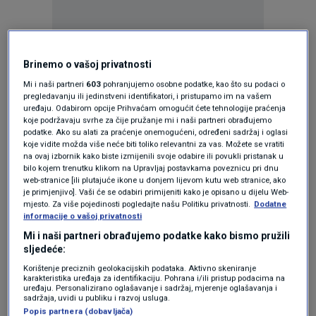
Oglas
Brinemo o vašoj privatnosti
Mi i naši partneri
603
pohranjujemo osobne podatke, kao što su podaci o
pregledavanju ili jedinstveni identifikatori, i pristupamo im na vašem
uređaju. Odabirom opcije Prihvaćam omogućit ćete tehnologije praćenja
koje podržavaju svrhe za čije pružanje mi i naši partneri obrađujemo
podatke. Ako su alati za praćenje onemogućeni, određeni sadržaj i oglasi
koje vidite možda više neće biti toliko relevantni za vas. Možete se vratiti
na ovaj izbornik kako biste izmijenili svoje odabire ili povukli pristanak u
bilo kojem trenutku klikom na Upravljaj postavkama poveznicu pri dnu
web-stranice [ili plutajuće ikone u donjem lijevom kutu web stranice, ako
je primjenjivo]. Vaši će se odabiri primijeniti kako je opisano u dijelu Web-
mjesto. Za više pojedinosti pogledajte našu Politiku privatnosti.
Dodatne
informacije o vašoj privatnosti
Mi i naši partneri obrađujemo podatke kako bismo pružili
Oglas
sljedeće:
Korištenje preciznih geolokacijskih podataka. Aktivno skeniranje
karakteristika uređaja za identifikaciju. Pohrana i/ili pristup podacima na
uređaju. Personalizirano oglašavanje i sadržaj, mjerenje oglašavanja i
sadržaja, uvidi u publiku i razvoj usluga.
Popis partnera (dobavljača)