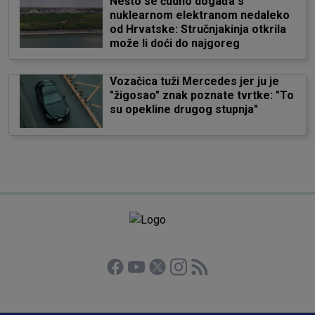
Nešto se čudno događa s
nuklearnom elektranom nedaleko
od Hrvatske: Stručnjakinja otkrila
može li doći do najgoreg
Vozačica tuži Mercedes jer ju je
"žigosao" znak poznate tvrtke: "To
su opekline drugog stupnja"