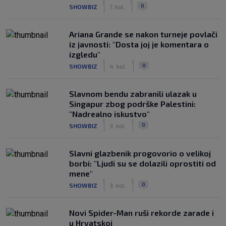
|
|
0
SHOWBIZ
7. kol.
Ariana Grande se nakon turneje povlači
iz javnosti: "Dosta joj je komentara o
izgledu"
|
|
0
SHOWBIZ
4. kol.
Slavnom bendu zabranili ulazak u
Singapur zbog podrške Palestini:
"Nadrealno iskustvo"
|
|
0
SHOWBIZ
3. kol.
Slavni glazbenik progovorio o velikoj
borbi: "Ljudi su se dolazili oprostiti od
mene"
|
|
0
SHOWBIZ
3. kol.
Novi Spider-Man ruši rekorde zarade i
u Hrvatskoj