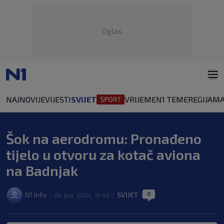
Oglas
NAJNOVIJE
VIJESTI
SVIJET
VRIJEME
N1 TEME
REGIJA
MA
Šok na aerodromu: Pronađeno
tijelo u otvoru za kotač aviona
na Badnjak
0
N1 Info
SVIJET
26. pro. 2024. 15:49
|
|
|