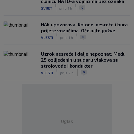
članicu NATO-a vojnicima bez oznaka
|
|
0
SVIJET
prije 1 h
HAK upozorava: Kolone, nesreće i bura
prijete vozačima. Očekujte gužve
|
|
0
VIJESTI
prije 1 h
Uzrok nesreće i dalje nepoznat: Među
25 ozlijeđenih u sudaru vlakova su
strojovođe i kondukter
|
|
0
VIJESTI
prije 2 h
Oglas