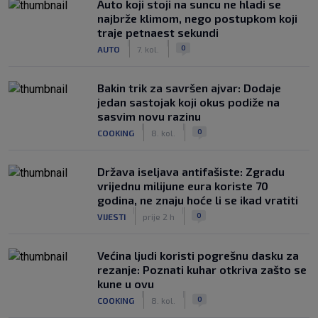
Auto koji stoji na suncu ne hladi se
najbrže klimom, nego postupkom koji
traje petnaest sekundi
|
|
0
AUTO
7. kol.
Bakin trik za savršen ajvar: Dodaje
jedan sastojak koji okus podiže na
sasvim novu razinu
|
|
0
COOKING
8. kol.
Država iseljava antifašiste: Zgradu
vrijednu milijune eura koriste 70
godina, ne znaju hoće li se ikad vratiti
|
|
0
VIJESTI
prije 2 h
Većina ljudi koristi pogrešnu dasku za
rezanje: Poznati kuhar otkriva zašto se
kune u ovu
|
|
0
COOKING
8. kol.