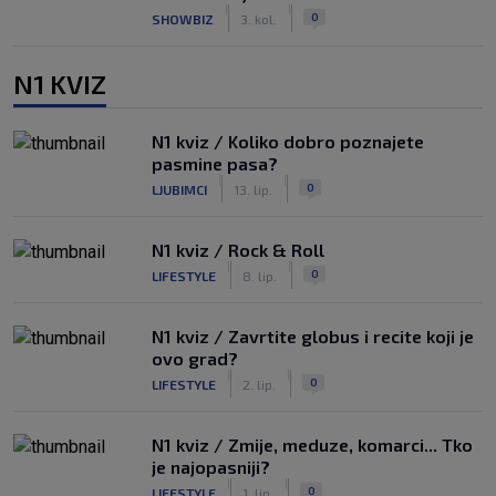
|
|
0
SHOWBIZ
3. kol.
N1 KVIZ
N1 kviz / Koliko dobro poznajete
pasmine pasa?
|
|
0
LJUBIMCI
13. lip.
N1 kviz / Rock & Roll
|
|
0
LIFESTYLE
8. lip.
N1 kviz / Zavrtite globus i recite koji je
ovo grad?
|
|
0
LIFESTYLE
2. lip.
N1 kviz / Zmije, meduze, komarci... Tko
je najopasniji?
|
|
0
LIFESTYLE
1. lip.