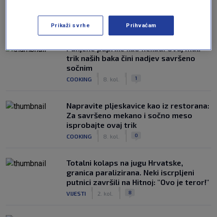
NAJČITANIJE
Prikaži svrhe
Prihvaćam
Punjene paprike kao nekad: Ovaj mali
trik naših baka čini nadjev savršeno
sočnim
|
|
1
COOKING
8. kol.
Napravite pljeskavice kao iz restorana:
Za savršeno mekano i sočno meso
isprobajte ovaj trik
|
|
0
COOKING
8. kol.
Totalni kolaps na jugu Hrvatske,
granica paralizirana. Neki iscrpljeni
putnici završili na Hitnoj: "Ovo je teror!"
|
|
8
VIJESTI
2. kol.