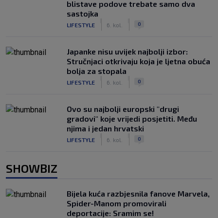
blistave podove trebate samo dva
sastojka
|
|
0
LIFESTYLE
6. kol.
Japanke nisu uvijek najbolji izbor:
Stručnjaci otkrivaju koja je ljetna obuća
bolja za stopala
|
|
0
LIFESTYLE
6. kol.
Ovo su najbolji europski "drugi
gradovi" koje vrijedi posjetiti. Među
njima i jedan hrvatski
|
|
0
LIFESTYLE
6. kol.
SHOWBIZ
Bijela kuća razbjesnila fanove Marvela,
Spider-Manom promovirali
deportacije: Sramim se!