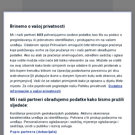
Oglas
Brinemo o vašoj privatnosti
Mi i naši partneri
603
pohranjujemo osobne podatke, kao što su podaci o
pregledavanju ili jedinstveni identifikatori, i pristupamo im na vašem
uređaju. Odabirom opcije Prihvaćam omogućit ćete tehnologije praćenja
koje podržavaju svrhe za čije pružanje mi i naši partneri obrađujemo
podatke. Ako su alati za praćenje onemogućeni, određeni sadržaj i oglasi
koje vidite možda više neće biti toliko relevantni za vas. Možete se vratiti
na ovaj izbornik kako biste izmijenili svoje odabire ili povukli pristanak u
bilo kojem trenutku klikom na Upravljaj postavkama poveznicu pri dnu
web-stranice [ili plutajuće ikone u donjem lijevom kutu web stranice, ako
je primjenjivo]. Vaši će se odabiri primijeniti kako je opisano u dijelu Web-
mjesto. Za više pojedinosti pogledajte našu Politiku privatnosti.
Dodatne
informacije o vašoj privatnosti
Mi i naši partneri obrađujemo podatke kako bismo pružili
Oglas
sljedeće:
Korištenje preciznih geolokacijskih podataka. Aktivno skeniranje
karakteristika uređaja za identifikaciju. Pohrana i/ili pristup podacima na
uređaju. Personalizirano oglašavanje i sadržaj, mjerenje oglašavanja i
sadržaja, uvidi u publiku i razvoj usluga.
Popis partnera (dobavljača)