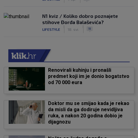
N1 kviz / Koliko dobro poznajete
stihove Đorđa Balaševića?
|
|
11
LIFESTYLE
18. svi.
Renovirali kuhinju i pronašli
predmet koji im je donio bogatstvo
od 70 000 eura
Doktor mu se smijao kada je rekao
da misli da ga dodiruje nevidljiva
ruka, a nakon 20 godina dobio je
dijagnozu