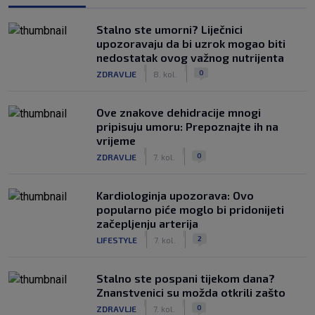
Stalno ste umorni? Liječnici
upozoravaju da bi uzrok mogao biti
nedostatak ovog važnog nutrijenta
|
|
0
ZDRAVLJE
8. kol.
Ove znakove dehidracije mnogi
pripisuju umoru: Prepoznajte ih na
vrijeme
|
|
0
ZDRAVLJE
7. kol.
Kardiologinja upozorava: Ovo
popularno piće moglo bi pridonijeti
začepljenju arterija
|
|
2
LIFESTYLE
7. kol.
Stalno ste pospani tijekom dana?
Znanstvenici su možda otkrili zašto
|
|
0
ZDRAVLJE
7. kol.