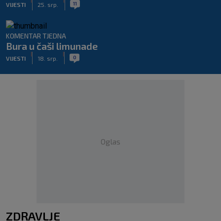
|
|
11
VIJESTI
25. srp.
KOMENTAR TJEDNA
Bura u čaši limunade
|
|
0
VIJESTI
18. srp.
Oglas
ZDRAVLJE