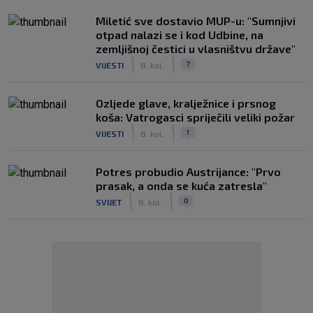
Miletić sve dostavio MUP-u: "Sumnjivi
otpad nalazi se i kod Udbine, na
zemljišnoj čestici u vlasništvu države"
|
|
7
VIJESTI
8. kol.
Ozljede glave, kralježnice i prsnog
koša: Vatrogasci spriječili veliki požar
|
|
1
VIJESTI
8. kol.
Potres probudio Austrijance: "Prvo
prasak, a onda se kuća zatresla"
|
|
0
SVIJET
8. kol.