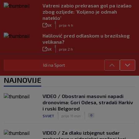
Vatreni zabio prekrasan gol pa izašao
zbog ozljede: ‘Koljeno je odmah
nateklo’
|
SK
prije 4 h
Halilović pred odlaskom u brazilskog
velikana?
|
SK
prije 2 h
Carević nakon drugog poraza: ‘Ne
Idi na Sport
mogu biti ljutit, ovo nam mora biti
putokaz’
|
NAJNOVIJE
SK
prije 3 h
Jelavić: Igrom nismo pretjerano
zadovoljni, tražimo stopera
VIDEO / Obostrani masovni napadi
|
dronovima: Gori Odesa, stradali Harkiv
SK
prije 3 h
i ruski Belgorod
Zekić sasuo kritike nakon remija: ‘O
|
|
0
SVIJET
prije 11 min
problemima možemo pričati tri dana’
|
SK
prije 1 h
VIDEO / Za dlaku izbjegnut sudar
zrakoplova u sidnejskoj zračnoj luci