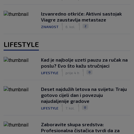
Izvanredno otkriće: Aktivni sastojak
Viagre zaustavlja metastaze
|
|
2
ZNANOST
6. kol.
LIFESTYLE
Kad je najbolje uzeti pauzu za ručak na
poslu? Evo što kažu stručnjaci
|
|
0
LIFESTYLE
prije 4 h
Deset najdužih letova na svijetu: Traju
gotovo cijeli dan i povezuju
najudaljenije gradove
|
|
0
LIFESTYLE
7. kol.
Zaboravite skupa sredstva:
Profesionalna čistačica tvrdi da za