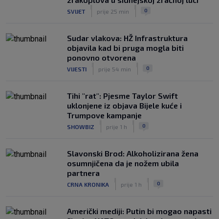
|
|
0
SVIJET
prije 25 min
Sudar vlakova: HŽ Infrastruktura
objavila kad bi pruga mogla biti
ponovno otvorena
|
|
0
VIJESTI
prije 54 min
Tihi "rat": Pjesme Taylor Swift
uklonjene iz objava Bijele kuće i
Trumpove kampanje
|
|
0
SHOWBIZ
prije 1 h
Slavonski Brod: Alkoholizirana žena
osumnjičena da je nožem ubila
partnera
|
|
0
CRNA KRONIKA
prije 1 h
Američki mediji: Putin bi mogao napasti