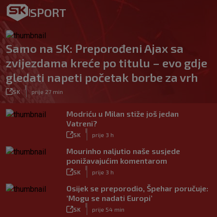
SPORT
Samo na SK: Preporođeni Ajax sa
zvijezdama kreće po titulu – evo gdje
gledati napeti početak borbe za vrh
|
SK
prije 27 min
Modriću u Milan stiže još jedan
Vatreni?
|
SK
prije 3 h
Mourinho naljutio naše susjede
ponižavajućim komentarom
|
SK
prije 3 h
Osijek se preporodio, Špehar poručuje:
‘Mogu se nadati Europi’
|
SK
prije 54 min