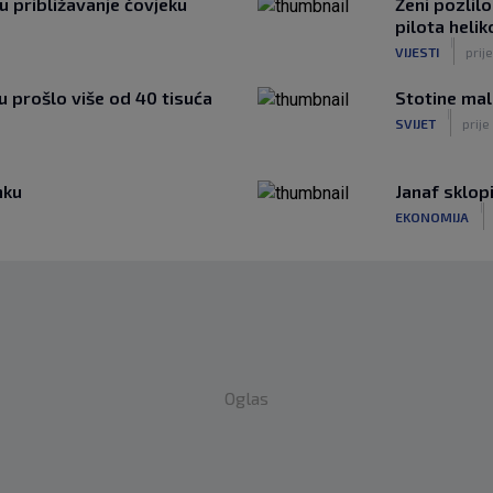
u približavanje čovjeku
Ženi pozlil
pilota heli
|
VIJESTI
prije
u prošlo više od 40 tisuća
Stotine mal
|
SVIJET
prije
nku
Janaf sklop
|
EKONOMIJA
Oglas