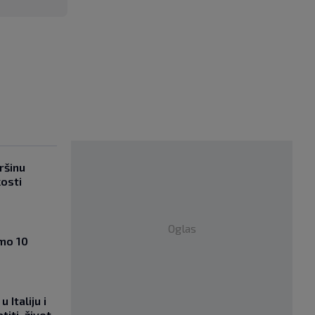
ršinu
kosti
Oglas
amo 10
 Italiju i
titi, život