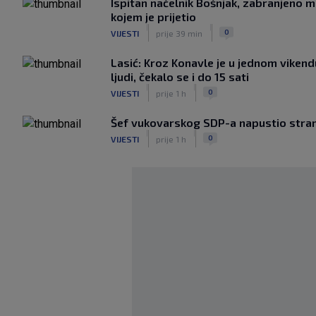
Ispitan načelnik Bošnjak, zabranjeno m
kojem je prijetio
|
|
0
VIJESTI
prije 39 min
Lasić: Kroz Konavle je u jednom vikend
ljudi, čekalo se i do 15 sati
|
|
0
VIJESTI
prije 1 h
Šef vukovarskog SDP-a napustio stra
|
|
0
VIJESTI
prije 1 h