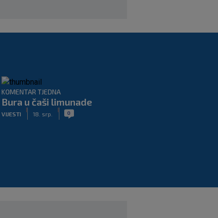
KOMENTAR TJEDNA
Bura u čaši limunade
|
|
0
VIJESTI
18. srp.