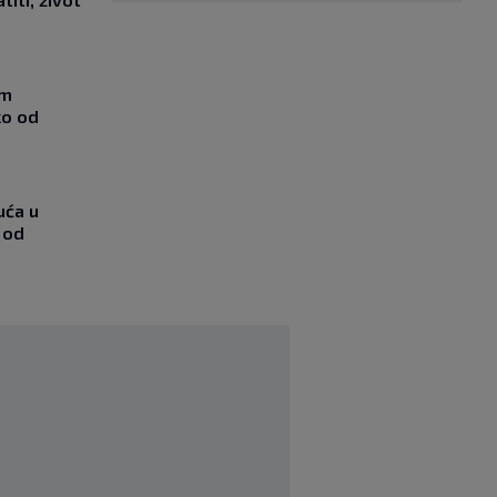
om
ko od
uća u
 od