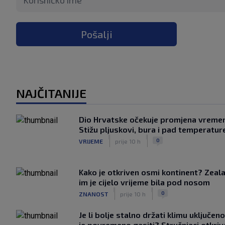
Pošalji
NAJČITANIJE
Dio Hrvatske očekuje promjena vreme
Stižu pljuskovi, bura i pad temperatur
|
|
0
VRIJEME
prije 10 h
Kako je otkriven osmi kontinent? Zeala
im je cijelo vrijeme bila pod nosom
|
|
0
ZNANOST
prije 10 h
Je li bolje stalno držati klimu uključeno
je povremeno gasiti? Stručnjaci otkriv