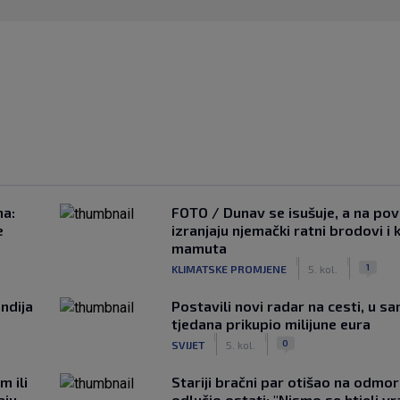
na:
FOTO / Dunav se isušuje, a na pov
e
izranjaju njemački ratni brodovi i 
mamuta
|
|
1
KLIMATSKE PROMJENE
5. kol.
ndija
Postavili novi radar na cesti, u s
tjedana prikupio milijune eura
|
|
0
SVIJET
5. kol.
m ili
Stariji bračni par otišao na odmor u
aju
odlučio ostati: "Nismo se htjeli vra