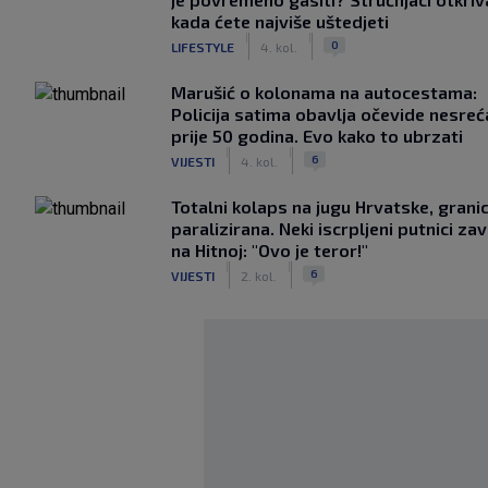
kada ćete najviše uštedjeti
|
|
0
LIFESTYLE
4. kol.
Marušić o kolonama na autocestama:
Policija satima obavlja očevide nesreć
prije 50 godina. Evo kako to ubrzati
|
|
6
VIJESTI
4. kol.
Totalni kolaps na jugu Hrvatske, grani
paralizirana. Neki iscrpljeni putnici zavr
na Hitnoj: "Ovo je teror!"
|
|
6
VIJESTI
2. kol.