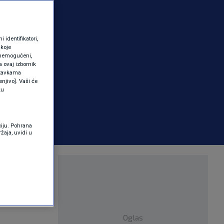
identifikatori,
 koje
 onemogućeni,
a ovaj izbornik
ostavkama
njivo]. Vaši će
ku
ciju. Pohrana
žaja, uvidi u
kih heroja"
Oglas