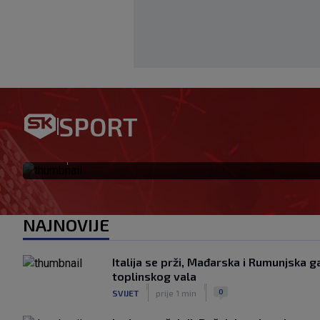
UŽIVO ŽALGIRIS – HAJDUK (19:
SPORT
košarke traže prekid šestog
|
SK
prije 41 min
NAJNOVIJE
Italija se prži, Mađarska i Rumunjska 
toplinskog vala
|
|
0
SVIJET
prije 1 min