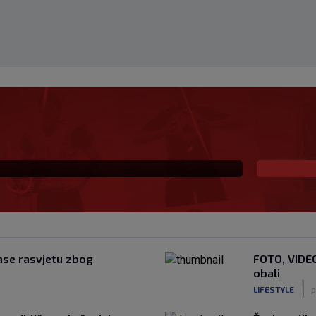
00) Splićani u zemlji
odišnje suše
gase rasvjetu zbog
FOTO, VIDEO
obali
|
LIFESTYLE
p