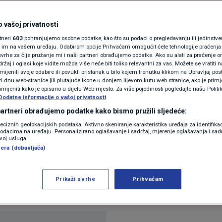
je "Nacionalnog vrta
N1(DIS)INFO
 odgovor na "kulturu
KLIMATSKE PROMJENE
 vašoj privatnosti
rtneri
603
pohranjujemo osobne podatke, kao što su podaci o pregledavanju ili jedinstveni 
FOTO
o im na vašem uređaju. Odabirom opcije Prihvaćam omogućit ćete tehnologije praćenja
vrhe za čije pružanje mi i naši partneri obrađujemo podatke. Ako su alati za praćenje
žaj i oglasi koje vidite možda više neće biti toliko relevantni za vas. Možete se vratiti n
VIDEO
zmijenili svoje odabire ili povukli pristanak u bilo kojem trenutku klikom na Upravljaj p
i dnu web-stranice [ili plutajuće ikone u donjem lijevom kutu web stranice, ako je primje
rimijeniti kako je opisano u dijelu Web-mjesto. Za više pojedinosti pogledajte našu Politi
Dodatne informacije o vašoj privatnosti
 partneri obrađujemo podatke kako bismo pružili sljedeće:
reciznih geolokacijskih podataka. Aktivno skeniranje karakteristika uređaja za identifika
p podacima na uređaju. Personalizirano oglašavanje i sadržaj, mjerenje oglašavanja i sadr
zvoj usluga.
era (dobavljača)
najavio osnivanje novog "Nacionalnog vrta američ
išnjice utemeljenja Sjedinjenih Država u srpnju.
Prikaži svrhe
Prihvaćam