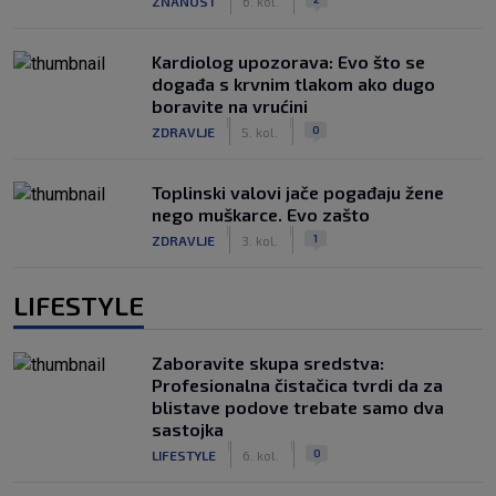
ZNANOST
6. kol.
Kardiolog upozorava: Evo što se
događa s krvnim tlakom ako dugo
boravite na vrućini
|
|
0
ZDRAVLJE
5. kol.
Toplinski valovi jače pogađaju žene
nego muškarce. Evo zašto
|
|
1
ZDRAVLJE
3. kol.
LIFESTYLE
Zaboravite skupa sredstva:
Profesionalna čistačica tvrdi da za
blistave podove trebate samo dva
sastojka
|
|
0
LIFESTYLE
6. kol.