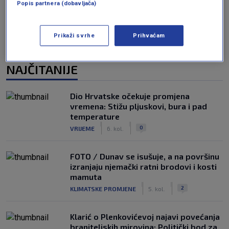
Popis partnera (dobavljača)
Prikaži svrhe
Prihvaćam
NAJČITANIJE
Dio Hrvatske očekuje promjena
vremena: Stižu pljuskovi, bura i pad
temperature
|
|
0
VRIJEME
6. kol.
FOTO / Dunav se isušuje, a na površinu
izranjaju njemački ratni brodovi i kosti
mamuta
|
|
2
KLIMATSKE PROMJENE
5. kol.
Klarić o Plenkovićevoj najavi povećanja
braniteljskih mirovina: Politički bod za