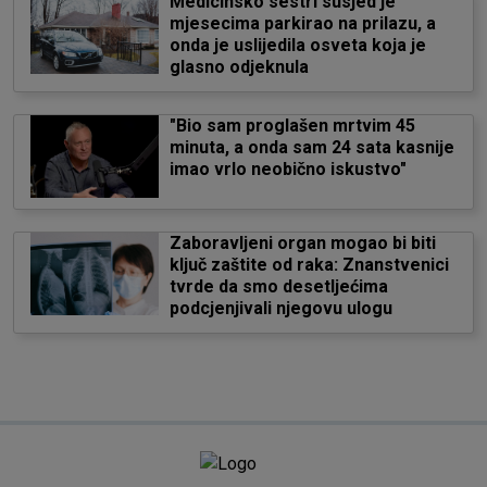
Medicinsko sestri susjed je
mjesecima parkirao na prilazu, a
onda je uslijedila osveta koja je
glasno odjeknula
"Bio sam proglašen mrtvim 45
minuta, a onda sam 24 sata kasnije
imao vrlo neobično iskustvo"
Zaboravljeni organ mogao bi biti
ključ zaštite od raka: Znanstvenici
tvrde da smo desetljećima
podcjenjivali njegovu ulogu