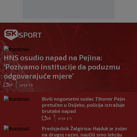
SPORT
HNS osudio napad na Pejina:
‘Pozivamo institucije da poduzmu
odgovarajuće mjere’
|
SK
prije 1 h
Bivši nogometni sudac Tihomir Pejin
pretučen u Osijeku, policija istražuje
brutalni napad
|
SK
prije 2 h
Predsjednik Žalgirisa: Hajduk je zvijer
na drugoj razini, naučili smo lekciju