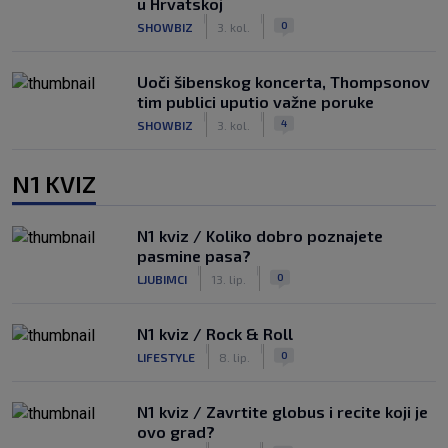
u Hrvatskoj
|
|
0
SHOWBIZ
3. kol.
Uoči šibenskog koncerta, Thompsonov
tim publici uputio važne poruke
|
|
4
SHOWBIZ
3. kol.
N1 KVIZ
N1 kviz / Koliko dobro poznajete
pasmine pasa?
|
|
0
LJUBIMCI
13. lip.
N1 kviz / Rock & Roll
|
|
0
LIFESTYLE
8. lip.
N1 kviz / Zavrtite globus i recite koji je
ovo grad?
|
|