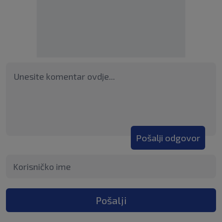
Pošalji odgovor
Pošalji