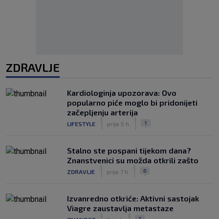
ZDRAVLJE
Kardiologinja upozorava: Ovo
popularno piće moglo bi pridonijeti
začepljenju arterija
|
|
1
LIFESTYLE
prije 5 h
Stalno ste pospani tijekom dana?
Znanstvenici su možda otkrili zašto
|
|
0
ZDRAVLJE
prije 7 h
Izvanredno otkriće: Aktivni sastojak
Viagre zaustavlja metastaze
|
|
2