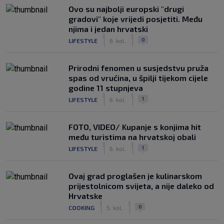
Ovo su najbolji europski "drugi
gradovi" koje vrijedi posjetiti. Među
njima i jedan hrvatski
|
|
0
LIFESTYLE
6. kol.
Prirodni fenomen u susjedstvu pruža
spas od vrućina, u špilji tijekom cijele
godine 11 stupnjeva
|
|
1
LIFESTYLE
6. kol.
FOTO, VIDEO/ Kupanje s konjima hit
među turistima na hrvatskoj obali
|
|
1
LIFESTYLE
6. kol.
Ovaj grad proglašen je kulinarskom
prijestolnicom svijeta, a nije daleko od
Hrvatske
|
|
0
COOKING
5. kol.