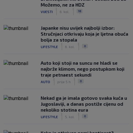
Možemo, ne za HDZ
|
|
18
VIJESTI
6. kol.
Japanke nisu uvijek najbolji izbor:
Stručnjaci otkrivaju koja je ljetna obuća
bolja za stopala
|
|
0
LIFESTYLE
6. kol.
Auto koji stoji na suncu ne hladi se
najbrže klimom, nego postupkom koji
traje petnaest sekundi
|
|
0
AUTO
prije 5 h
Nekad ga je imala gotovo svaka kuća u
Jugoslaviji, a danas postiže cijenu od
nekoliko stotina eura
|
|
0
LIFESTYLE
5. kol.
Kako je otkriven osmi kontinent?