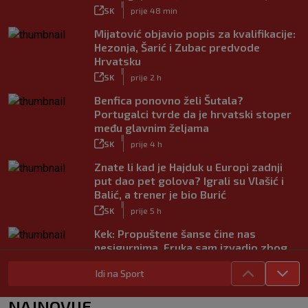
|
SK
prije 48 min
Mijatović objavio popis za kvalifikacije:
Hezonja, Šarić i Zubac predvode
Hrvatsku
|
SK
prije 2 h
Benfica ponovno želi Šutala?
Portugalci tvrde da je hrvatski stoper
među glavnim željama
|
SK
prije 4 h
Znate li kad je Hajduk u Europi zadnji
put dao pet golova? Igrali su Vlašić i
Balić, a trener je bio Burić
|
SK
prije 5 h
Kek: Propuštene šanse čine nas
nesigurnima. Fruka sam izvadio zbog
ozljede, pripremamo se na život bez
Idi na Sport
njega
|
SK
prije 6 h
NAJNOVIJE