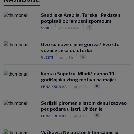
Dinamo ostao kratak u senzacionalnom
preokretu, Juventus slavio na
otvaranju Ramljakova turnira
Saudijska Arabija, Turska i Pakistan
|
potpisali obrambeni sporazum
SK
prije 4 h
|
|
0
SVIJET
prije 43 min
Trener Žalgirisa ne odustaje: ‘Vidi se
razlika u kvaliteti, ali pokušat ćemo
iznenaditi na Poljudu’
Ovo su nove cijene goriva? Evo što
|
vozače čeka od utorka
SK
prije 5 h
|
|
0
VIJESTI
prije 1 h
Kaos u Supetru: Mladić napao 19-
godišnjaka zbog motiva na majici
|
|
0
CRNA KRONIKA
prije 1 h
Serijski piroman u istom danu izazvao
pet požara u Istri. Uhićen je
|
|
0
CRNA KRONIKA
prije 1 h
Vučković: Ne postoji hitna sanacija