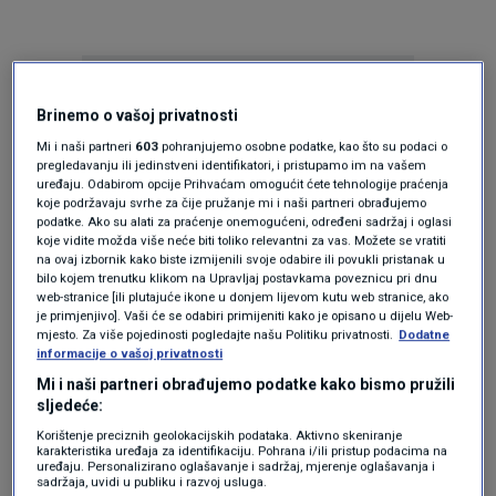
Brinemo o vašoj privatnosti
Mi i naši partneri
603
pohranjujemo osobne podatke, kao što su podaci o
pregledavanju ili jedinstveni identifikatori, i pristupamo im na vašem
uređaju. Odabirom opcije Prihvaćam omogućit ćete tehnologije praćenja
Oglas
koje podržavaju svrhe za čije pružanje mi i naši partneri obrađujemo
podatke. Ako su alati za praćenje onemogućeni, određeni sadržaj i oglasi
koje vidite možda više neće biti toliko relevantni za vas. Možete se vratiti
na ovaj izbornik kako biste izmijenili svoje odabire ili povukli pristanak u
bilo kojem trenutku klikom na Upravljaj postavkama poveznicu pri dnu
web-stranice [ili plutajuće ikone u donjem lijevom kutu web stranice, ako
je primjenjivo]. Vaši će se odabiri primijeniti kako je opisano u dijelu Web-
mjesto. Za više pojedinosti pogledajte našu Politiku privatnosti.
Dodatne
informacije o vašoj privatnosti
Mi i naši partneri obrađujemo podatke kako bismo pružili
sljedeće:
Korištenje preciznih geolokacijskih podataka. Aktivno skeniranje
karakteristika uređaja za identifikaciju. Pohrana i/ili pristup podacima na
uređaju. Personalizirano oglašavanje i sadržaj, mjerenje oglašavanja i
Oglas
sadržaja, uvidi u publiku i razvoj usluga.