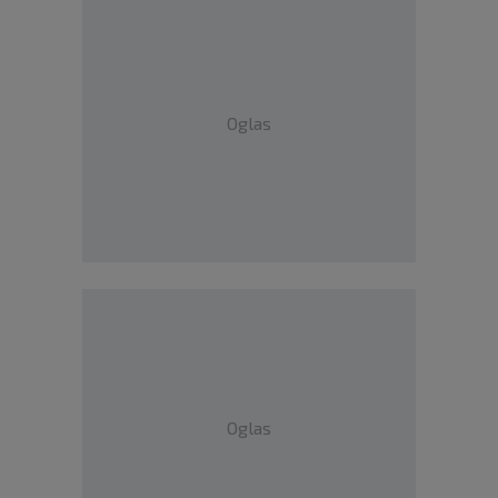
Oglas
Oglas