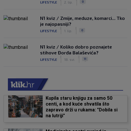
0
LIFESTYLE
2. lip.
N1 kviz / Zmije, meduze, komarci... Tko
je najopasniji?
|
|
0
LIFESTYLE
1. lip.
N1 kviz / Koliko dobro poznajete
stihove Đorđa Balaševića?
|
|
11
LIFESTYLE
18. svi.
Kupila staru knjigu za samo 50
centi, a kod kuće shvatila što
zapravo drži u rukama: "Dobila si
na lutriji"