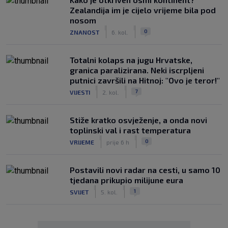
Zealandija im je cijelo vrijeme bila pod
nosom
|
|
0
ZNANOST
6. kol.
Totalni kolaps na jugu Hrvatske,
granica paralizirana. Neki iscrpljeni
putnici završili na Hitnoj: "Ovo je teror!"
|
|
7
VIJESTI
2. kol.
Stiže kratko osvježenje, a onda novi
toplinski val i rast temperatura
|
|
0
VRIJEME
prije 6 h
Postavili novi radar na cesti, u samo 10
tjedana prikupio milijune eura
|
|
1
SVIJET
5. kol.