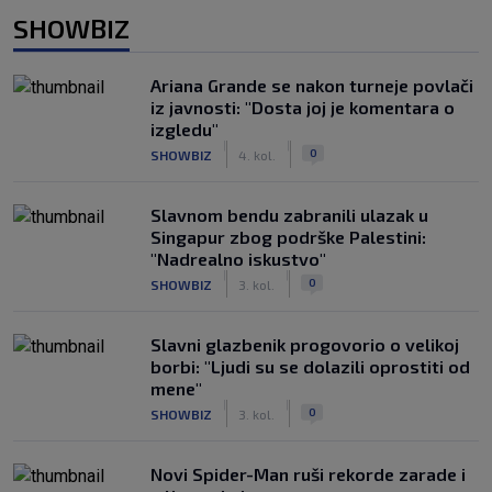
SHOWBIZ
Ariana Grande se nakon turneje povlači
iz javnosti: "Dosta joj je komentara o
izgledu"
|
|
0
SHOWBIZ
4. kol.
Slavnom bendu zabranili ulazak u
Singapur zbog podrške Palestini:
"Nadrealno iskustvo"
|
|
0
SHOWBIZ
3. kol.
Slavni glazbenik progovorio o velikoj
borbi: "Ljudi su se dolazili oprostiti od
mene"
|
|
0
SHOWBIZ
3. kol.
Novi Spider-Man ruši rekorde zarade i