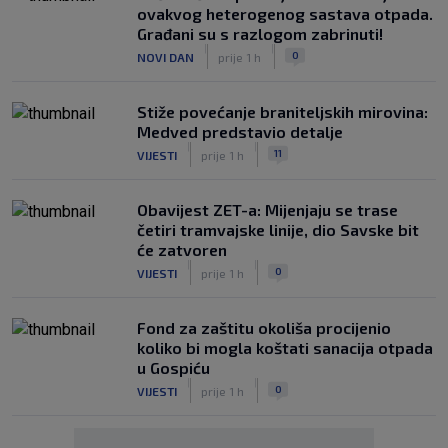
ovakvog heterogenog sastava otpada.
Građani su s razlogom zabrinuti!
|
|
0
NOVI DAN
prije 1 h
Stiže povećanje braniteljskih mirovina:
Medved predstavio detalje
|
|
11
VIJESTI
prije 1 h
Obavijest ZET-a: Mijenjaju se trase
četiri tramvajske linije, dio Savske bit
će zatvoren
|
|
0
VIJESTI
prije 1 h
Fond za zaštitu okoliša procijenio
koliko bi mogla koštati sanacija otpada
u Gospiću
|
|
0
VIJESTI
prije 1 h