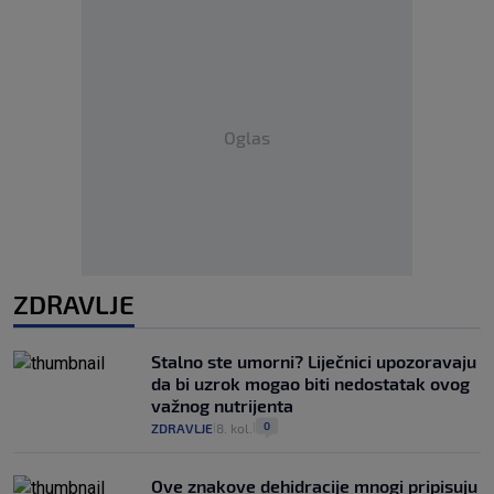
Oglas
ZDRAVLJE
Stalno ste umorni? Liječnici upozoravaju
da bi uzrok mogao biti nedostatak ovog
važnog nutrijenta
0
ZDRAVLJE
8. kol.
|
|
Ove znakove dehidracije mnogi pripisuju