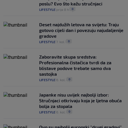
poslu? Evo što kažu stručnjaci
0
LIFESTYLE
prije 8 h
|
|
Deset najdužih letova na svijetu: Traju
gotovo cijeli dan i povezuju najudaljenije
gradove
0
LIFESTYLE
7. kol.
|
|
Zaboravite skupa sredstva:
Profesionalna čistačica tvrdi da za
blistave podove trebate samo dva
sastojka
0
LIFESTYLE
6. kol.
|
|
Japanke nisu uvijek najbolji izbor:
Stručnjaci otkrivaju koja je ljetna obuća
bolja za stopala
0
LIFESTYLE
6. kol.
|
|
Ovo su najbolji europski "drugi gradovi"