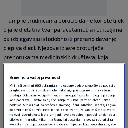
Trump je trudnicama poručio da ne koriste lijek
čija je djelatna tvar paracetamol, a roditeljima
da izbjegavaju istodobno ili prerano davanje
cjepiva djeci. Njegove izjave proturječe
preporukama medicinskih društava, koja
naglašavaju sigurnost paracetamola u
trudnoći i učinkovitost cjepiva.
Brinemo o vašoj privatnosti
Mi i naši partneri
603
pohranjujemo osobne podatke, kao što su podaci o
Trumpova administracija predložila je
pregledavanju ili jedinstveni identifikatori, i pristupamo im na vašem
uređaju. Odabirom opcije Prihvaćam omogućit ćete tehnologije praćenja
leucovorin, oblik folne kiseline, kao terapiju za
koje podržavaju svrhe za čije pružanje mi i naši partneri obrađujemo
podatke. Ako su alati za praćenje onemogućeni, određeni sadržaj i oglasi
simptome autizma, iako liječnici ističu da
koje vidite možda više neće biti toliko relevantni za vas. Možete se vratiti
na ovaj izbornik kako biste izmijenili svoje odabire ili povukli pristanak u
dosadašnje studije nisu dale uvjerljive
bilo kojem trenutku klikom na Upravljaj postavkama poveznicu pri dnu
rezultate.
web-stranice [ili plutajuće ikone u donjem lijevom kutu web stranice, ako