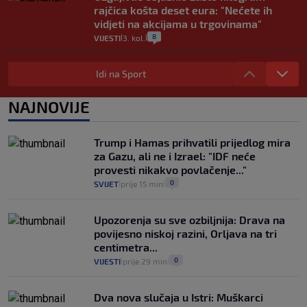
rajčica košta deset eura: "Nećete ih
vidjeti na akcijama u trgovinama"
8
VIJESTI
3. kol.
|
|
Selidba je jedno od stresnijih iskustava.
Evo aktualnih cijena i nekoliko savjeta
Idi na Sport
da prođe što lakše i jeftinije
0
VIJESTI
2. kol.
NAJNOVIJE
|
|
Izračunali smo koliko košta putovanje
automobilom na Hvar iz Zagreba, a
Trump i Hamas prihvatili prijedlog mira
koliko iz Osijeka
za Gazu, ali ne i Izrael: "IDF neće
14
VIJESTI
2. kol.
|
|
provesti nikakvo povlačenje..."
0
SVIJET
prije 15 min
|
|
Upozorenja su sve ozbiljnija: Drava na
povijesno niskoj razini, Orljava na tri
centimetra...
0
VIJESTI
prije 29 min
|
|
Dva nova slučaja u Istri: Muškarci