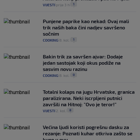
1
VIJESTI
prije 3 h
|
|
Punjene paprike kao nekad: Ovaj mali
trik naših baka čini nadjev savršeno
sočnim
1
COOKING
8. kol.
|
|
Bakin trik za savršen ajvar: Dodaje
jedan sastojak koji okus podiže na
sasvim novu razinu
0
COOKING
8. kol.
|
|
Totalni kolaps na jugu Hrvatske, granica
paralizirana. Neki iscrpljeni putnici
završili na Hitnoj: "Ovo je teror!"
8
VIJESTI
2. kol.
|
|
Većina ljudi koristi pogrešnu dasku za
rezanje: Poznati kuhar otkriva zašto se
kune u ovu