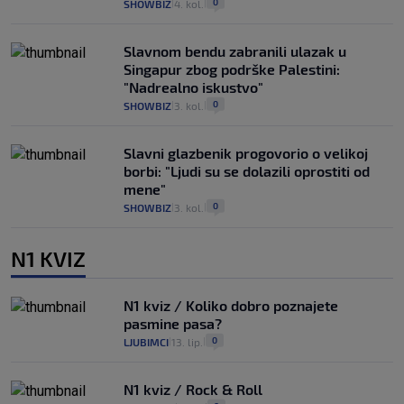
0
SHOWBIZ
4. kol.
|
|
Slavnom bendu zabranili ulazak u
Singapur zbog podrške Palestini:
"Nadrealno iskustvo"
0
SHOWBIZ
3. kol.
|
|
Slavni glazbenik progovorio o velikoj
borbi: "Ljudi su se dolazili oprostiti od
mene"
0
SHOWBIZ
3. kol.
|
|
N1 KVIZ
N1 kviz / Koliko dobro poznajete
pasmine pasa?
0
LJUBIMCI
13. lip.
|
|
N1 kviz / Rock & Roll