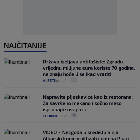
NAJČITANIJE
Država iseljava antifašiste: Zgradu
vrijednu milijune eura koriste 70 godina,
ne znaju hoće li se ikad vratiti
1
VIJESTI
prije 6 h
|
|
Napravite pljeskavice kao iz restorana:
Za savršeno mekano i sočno meso
isprobajte ovaj trik
0
COOKING
8. kol.
|
|
VIDEO / Nezgoda u središtu Sinja:
Alkarski konji proklizali i pali na Pijaci