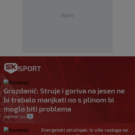
Oglas
SPORT
Grozdanić: Struje i goriva na jesen ne
bi trebalo manjkati no s plinom bi
moglo biti problema
0
VIJESTI
8. kol.
|
|
Energetski stručnjak: Iz više razloga ne