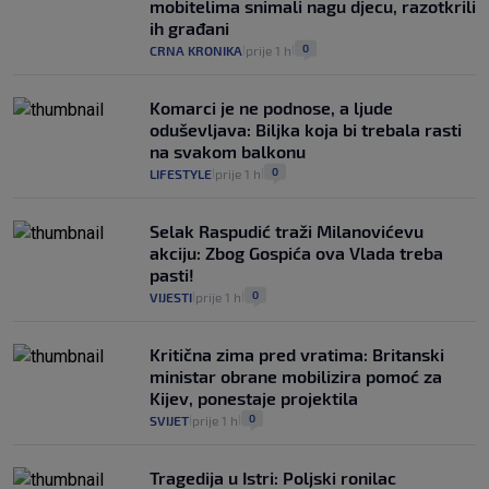
mobitelima snimali nagu djecu, razotkrili
ih građani
0
CRNA KRONIKA
prije 1 h
|
|
Komarci je ne podnose, a ljude
oduševljava: Biljka koja bi trebala rasti
na svakom balkonu
0
LIFESTYLE
prije 1 h
|
|
Selak Raspudić traži Milanovićevu
akciju: Zbog Gospića ova Vlada treba
pasti!
0
VIJESTI
prije 1 h
|
|
Kritična zima pred vratima: Britanski
ministar obrane mobilizira pomoć za
Kijev, ponestaje projektila
0
SVIJET
prije 1 h
|
|
Tragedija u Istri: Poljski ronilac