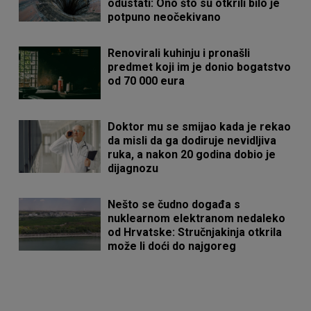
odustati: Ono što su otkrili bilo je
potpuno neočekivano
Renovirali kuhinju i pronašli
predmet koji im je donio bogatstvo
od 70 000 eura
Doktor mu se smijao kada je rekao
da misli da ga dodiruje nevidljiva
ruka, a nakon 20 godina dobio je
dijagnozu
Nešto se čudno događa s
nuklearnom elektranom nedaleko
od Hrvatske: Stručnjakinja otkrila
može li doći do najgoreg