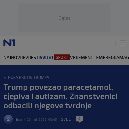
Oglas
NAJNOVIJE
VIJESTI
SVIJET
VRIJEME
N1 TEME
REGIJA
MAG
STRUKA PROTIV TRUMPA
Trump povezao paracetamol,
cjepiva i autizam. Znanstvenici
odbacili njegove tvrdnje
0
Hina
SVIJET
23. ruj. 2025. 06:45
|
|
|