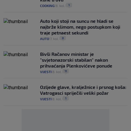
1
COOKING
8. kol.
|
|
Auto koji stoji na suncu ne hladi se
najbrže klimom, nego postupkom koji
traje petnaest sekundi
0
AUTO
7. kol.
|
|
Bivši Račanov ministar je
"svjetonazorski stabilan" nakon
prihvaćanja Plenkovićeve ponude
11
VIJESTI
8. kol.
|
|
Ozljede glave, kralježnice i prsnog koša:
Vatrogasci spriječili veliki požar
1
VIJESTI
8. kol.
|
|