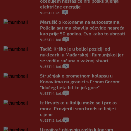
očekujem nestašice niti poskupljenja
električne energije
0
VIJESTI
7. kol.
|
|
Marušić o kolonama na autocestama:
Policija satima obavlja očevide nesreća
kao prije 50 godina. Evo kako to ubrzati
7
VIJESTI
4. kol.
|
|
Tadić: Krško je u boljoj poziciji od
nuklearki u Mađarskoj i Rumunjskoj jer
se vodilo računa o važnoj stvari
5
VIJESTI
4. kol.
|
|
Stručnjak o prometnom kolapsu u
Konavlima na granici s Crnom Gorom:
"Idućeg ljeta bit će još gore"
3
VIJESTI
4. kol.
|
|
Iz Hrvatske u Italiju može se i preko
mora. Provjerili smo brodske linije i
cijene
2
VIJESTI
3. kol.
|
|
Uzgajivač objasnio zašto kilogram