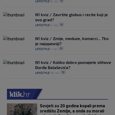
0
LIFESTYLE
8. lip.
|
|
N1 kviz / Zavrtite globus i recite koji je
ovo grad?
0
LIFESTYLE
2. lip.
|
|
N1 kviz / Zmije, meduze, komarci... Tko
je najopasniji?
0
LIFESTYLE
1. lip.
|
|
N1 kviz / Koliko dobro poznajete stihove
Đorđa Balaševića?
11
LIFESTYLE
18. svi.
|
|
Sovjeti su 20 godina kopali prema
središtu Zemlje, a onda su morali