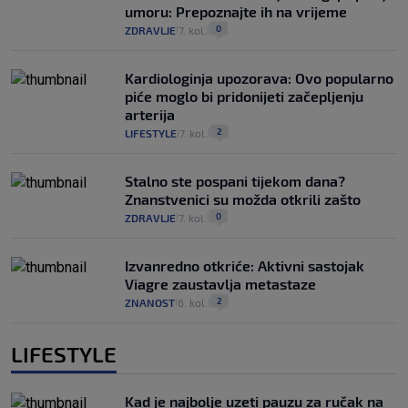
umoru: Prepoznajte ih na vrijeme
0
ZDRAVLJE
7. kol.
|
|
Kardiologinja upozorava: Ovo popularno
piće moglo bi pridonijeti začepljenju
arterija
2
LIFESTYLE
7. kol.
|
|
Stalno ste pospani tijekom dana?
Znanstvenici su možda otkrili zašto
0
ZDRAVLJE
7. kol.
|
|
Izvanredno otkriće: Aktivni sastojak
Viagre zaustavlja metastaze
2
ZNANOST
6. kol.
|
|
LIFESTYLE
Kad je najbolje uzeti pauzu za ručak na