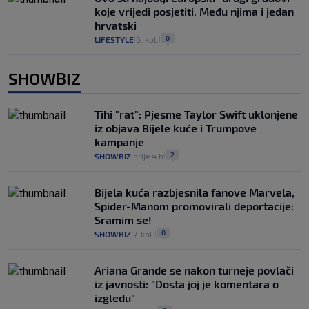
koje vrijedi posjetiti. Među njima i jedan
hrvatski
0
LIFESTYLE
6. kol.
|
|
SHOWBIZ
Tihi "rat": Pjesme Taylor Swift uklonjene
iz objava Bijele kuće i Trumpove
kampanje
2
SHOWBIZ
prije 4 h
|
|
Bijela kuća razbjesnila fanove Marvela,
Spider-Manom promovirali deportacije:
Sramim se!
0
SHOWBIZ
7. kol.
|
|
Ariana Grande se nakon turneje povlači
iz javnosti: "Dosta joj je komentara o
izgledu"