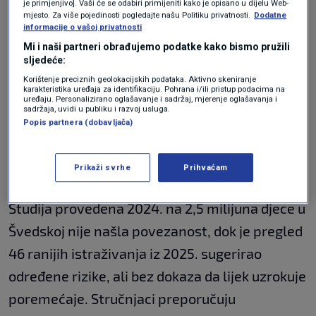
je primjenjivo]. Vaši će se odabiri primijeniti kako je opisano u dijelu Web-
mjesto. Za više pojedinosti pogledajte našu Politiku privatnosti.
Dodatne
Proizvođač Tylenola Kenvue odbacio je
informacije o vašoj privatnosti
Mi i naši partneri obrađujemo podatke kako bismo pružili
predsjednikove tvrdnje, istaknuvši da neovisna
sljedeće:
istraživanja ne potvrđuju povezanost lijeka i
Korištenje preciznih geolokacijskih podataka. Aktivno skeniranje
karakteristika uređaja za identifikaciju. Pohrana i/ili pristup podacima na
autizma.
uređaju. Personalizirano oglašavanje i sadržaj, mjerenje oglašavanja i
sadržaja, uvidi u publiku i razvoj usluga.
Popis partnera (dobavljača)
Znanstvenici upozoravaju da nema uzročno-
posljedične veze između paracetamola i
Prikaži svrhe
Prihvaćam
autizma.
Studija provedena 2024. na 2,5 milijuna djece u
Švedskoj nije našla povezanost, dok je pregled
46 ranijih istraživanja iz 2025. sugerirao
određene rizike, ali bez dokaza da lijek uzrokuje
poremećaje. Stručnjaci preporučuju