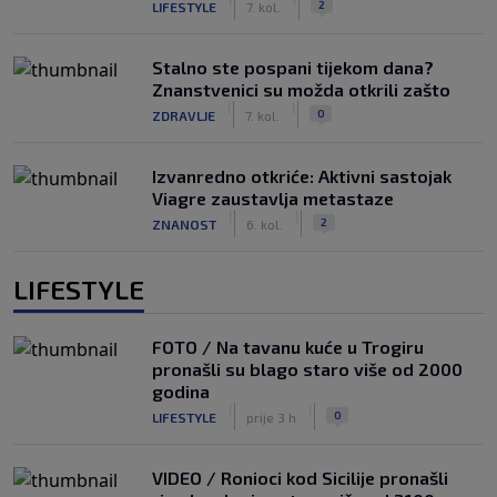
2
LIFESTYLE
7. kol.
Stalno ste pospani tijekom dana?
Znanstvenici su možda otkrili zašto
|
|
0
ZDRAVLJE
7. kol.
Izvanredno otkriće: Aktivni sastojak
Viagre zaustavlja metastaze
|
|
2
ZNANOST
6. kol.
LIFESTYLE
FOTO / Na tavanu kuće u Trogiru
pronašli su blago staro više od 2000
godina
|
|
0
LIFESTYLE
prije 3 h
VIDEO / Ronioci kod Sicilije pronašli