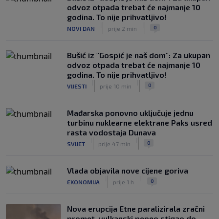
Sjajni Varaždin razbio Slaven u derbiju
odvoz otpada trebat će najmanje 10
sjevera
godina. To nije prihvatljivo!
|
|
|
SK
9. kol.
0
NOVI DAN
prije 2 min
Bušić iz "Gospić je naš dom": Za ukupan
odvoz otpada trebat će najmanje 10
godina. To nije prihvatljivo!
|
|
0
VIJESTI
prije 10 min
Mađarska ponovno uključuje jednu
turbinu nuklearne elektrane Paks usred
rasta vodostaja Dunava
|
|
0
SVIJET
prije 47 min
Vlada objavila nove cijene goriva
|
|
0
EKONOMIJA
prije 1 h
Nova erupcija Etne paralizirala zračni
promet, vulkanski pepeo stigao do