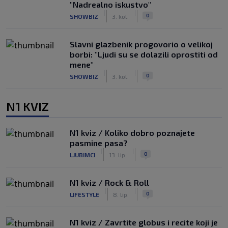
"Nadrealno iskustvo"
|
|
0
SHOWBIZ
3. kol.
Slavni glazbenik progovorio o velikoj
borbi: "Ljudi su se dolazili oprostiti od
mene"
|
|
0
SHOWBIZ
3. kol.
N1 KVIZ
N1 kviz / Koliko dobro poznajete
pasmine pasa?
|
|
0
LJUBIMCI
13. lip.
N1 kviz / Rock & Roll
|
|
0
LIFESTYLE
8. lip.
N1 kviz / Zavrtite globus i recite koji je