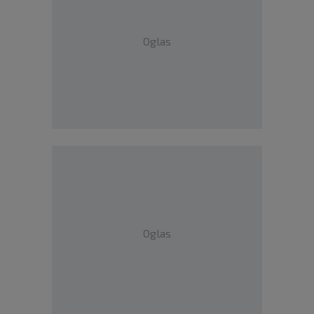
Oglas
Oglas