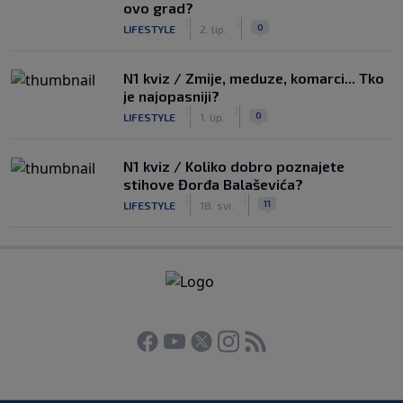
ovo grad?
|
|
0
LIFESTYLE
2. lip.
N1 kviz / Zmije, meduze, komarci... Tko
je najopasniji?
|
|
0
LIFESTYLE
1. lip.
N1 kviz / Koliko dobro poznajete
stihove Đorđa Balaševića?
|
|
11
LIFESTYLE
18. svi.