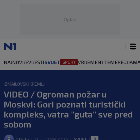
Oglas
NAJNOVIJE
VIJESTI
SVIJET
VRIJEME
N1 TEME
REGIJA
MA
IZMAILOVSKI KREMLJ
VIDEO / Ogroman požar u
Moskvi: Gori poznati turistički
kompleks, vatra "guta" sve pred
sobom
0
N1 Info
SVIJET
|
13. svi. 2026. 07:30
|
|