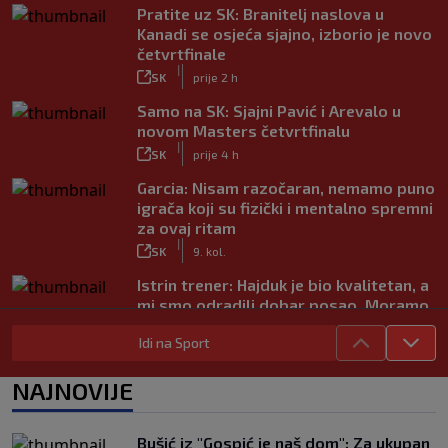
Pratite uz SK: Branitelj naslova u
Kanadi se osjeća sjajno, izborio je novo
četvrtfinale
|
SK
prije 2 h
Samo na SK: Sjajni Pavić i Arevalo u
novom Masters četvrtfinalu
|
SK
prije 4 h
Garcia: Nisam razočaran, nemamo puno
igrača koji su fizički i mentalno spremni
za ovaj ritam
|
SK
9. kol.
Istrin trener: Hajduk je bio kvalitetan, a
mi smo odradili dobar posao. Moramo
popraviti koncentraciju
|
Idi na Sport
SK
9. kol.
Juniori Dinama poraženi u finalu
NAJNOVIJE
juniorskog turnira Mladen Ramljak
|
SK
9. kol.
Bušić iz "Gospić je naš dom": Za ukupan