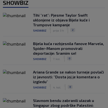
SHOWBIZ
Tihi "rat": Pjesme Taylor Swift
uklonjene iz objava Bijele kuće i
Trumpove kampanje
|
|
2
SHOWBIZ
prije 3 h
Bijela kuća razbjesnila fanove Marvela,
Spider-Manom promovirali
deportacije: Sramim se!
|
|
0
SHOWBIZ
7. kol.
Ariana Grande se nakon turneje povlači
iz javnosti: "Dosta joj je komentara o
izgledu"
|
|
0
SHOWBIZ
4. kol.
Slavnom bendu zabranili ulazak u
Singapur zbog podrške Palestini: