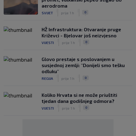
aerodroma
|
|
0
SVIJET
prije 1 h
HŽ Infrastruktura: Otvaranje pruge
Križevci - Bjelovar još neizvjesno
|
|
0
VIJESTI
prije 1 h
Glovo prestaje s poslovanjem u
susjednoj zemlji: "Donijeli smo tešku
odluku"
|
|
0
REGIJA
prije 1 h
Koliko Hrvata si ne može priuštiti
tjedan dana godišnjeg odmora?
|
|
0
VIJESTI
prije 1 h