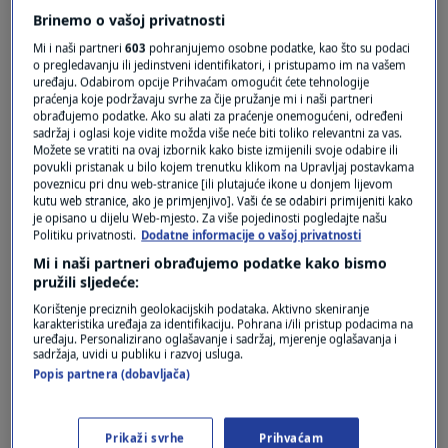
Brinemo o vašoj privatnosti
Mi i naši partneri
603
pohranjujemo osobne podatke, kao što su podaci
o pregledavanju ili jedinstveni identifikatori, i pristupamo im na vašem
uređaju. Odabirom opcije Prihvaćam omogućit ćete tehnologije
praćenja koje podržavaju svrhe za čije pružanje mi i naši partneri
obrađujemo podatke. Ako su alati za praćenje onemogućeni, određeni
sadržaj i oglasi koje vidite možda više neće biti toliko relevantni za vas.
Oglas
Možete se vratiti na ovaj izbornik kako biste izmijenili svoje odabire ili
povukli pristanak u bilo kojem trenutku klikom na Upravljaj postavkama
poveznicu pri dnu web-stranice [ili plutajuće ikone u donjem lijevom
kutu web stranice, ako je primjenjivo]. Vaši će se odabiri primijeniti kako
je opisano u dijelu Web-mjesto. Za više pojedinosti pogledajte našu
Politiku privatnosti.
Dodatne informacije o vašoj privatnosti
Mi i naši partneri obrađujemo podatke kako bismo
pružili sljedeće:
Korištenje preciznih geolokacijskih podataka. Aktivno skeniranje
karakteristika uređaja za identifikaciju. Pohrana i/ili pristup podacima na
uređaju. Personalizirano oglašavanje i sadržaj, mjerenje oglašavanja i
sadržaja, uvidi u publiku i razvoj usluga.
Popis partnera (dobavljača)
Oglas
Prikaži svrhe
Prihvaćam