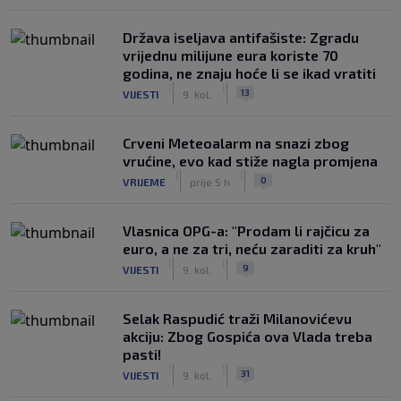
Država iseljava antifašiste: Zgradu
vrijednu milijune eura koriste 70
godina, ne znaju hoće li se ikad vratiti
|
|
13
VIJESTI
9. kol.
Crveni Meteoalarm na snazi zbog
vrućine, evo kad stiže nagla promjena
|
|
0
VRIJEME
prije 5 h
Vlasnica OPG-a: "Prodam li rajčicu za
euro, a ne za tri, neću zaraditi za kruh"
|
|
9
VIJESTI
9. kol.
Selak Raspudić traži Milanovićevu
akciju: Zbog Gospića ova Vlada treba
pasti!
|
|
31
VIJESTI
9. kol.