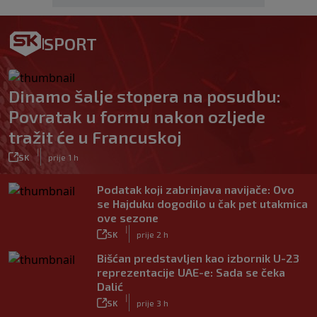
SPORT
Dinamo šalje stopera na posudbu:
Povratak u formu nakon ozljede
tražit će u Francuskoj
|
SK
prije 1 h
Podatak koji zabrinjava navijače: Ovo
se Hajduku dogodilo u čak pet utakmica
ove sezone
|
SK
prije 2 h
Bišćan predstavljen kao izbornik U-23
reprezentacije UAE-e: Sada se čeka
Dalić
|
SK
prije 3 h