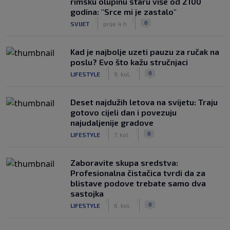
rimsku olupinu staru više od 2100
godina: "Srce mi je zastalo"
|
|
0
SVIJET
prije 4 h
Kad je najbolje uzeti pauzu za ručak na
poslu? Evo što kažu stručnjaci
|
|
0
LIFESTYLE
9. kol.
Deset najdužih letova na svijetu: Traju
gotovo cijeli dan i povezuju
najudaljenije gradove
|
|
0
LIFESTYLE
7. kol.
Zaboravite skupa sredstva:
Profesionalna čistačica tvrdi da za
blistave podove trebate samo dva
sastojka
|
|
0
LIFESTYLE
6. kol.