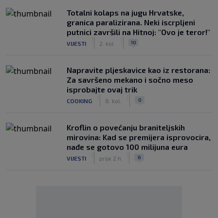
Totalni kolaps na jugu Hrvatske,
granica paralizirana. Neki iscrpljeni
putnici završili na Hitnoj: "Ovo je teror!"
|
|
10
VIJESTI
2. kol.
Napravite pljeskavice kao iz restorana:
Za savršeno mekano i sočno meso
isprobajte ovaj trik
|
|
0
COOKING
8. kol.
Kroflin o povećanju braniteljskih
mirovina: Kad se premijera isprovocira,
nađe se gotovo 100 milijuna eura
|
|
6
VIJESTI
prije 2 h