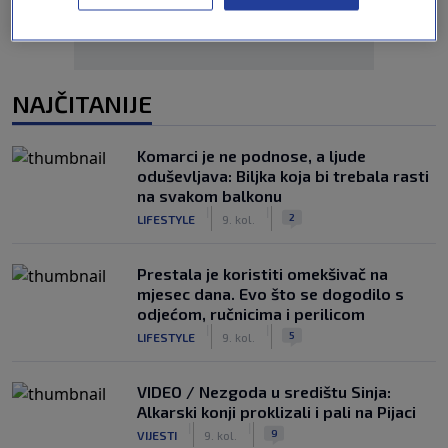
NAJČITANIJE
Komarci je ne podnose, a ljude
oduševljava: Biljka koja bi trebala rasti
na svakom balkonu
|
|
2
LIFESTYLE
9. kol.
Prestala je koristiti omekšivač na
mjesec dana. Evo što se dogodilo s
odjećom, ručnicima i perilicom
|
|
5
LIFESTYLE
9. kol.
VIDEO / Nezgoda u središtu Sinja:
Alkarski konji proklizali i pali na Pijaci
|
|
9
VIJESTI
9. kol.