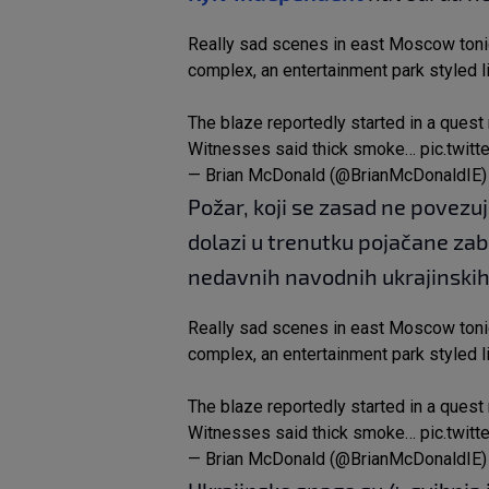
Really sad scenes in east Moscow tonigh
complex, an entertainment park styled l
The blaze reportedly started in a quest
Witnesses said thick smoke…
pic.twi
— Brian McDonald (@BrianMcDonaldIE
Požar, koji se zasad ne povezu
dolazi u trenutku pojačane zabr
nedavnih navodnih ukrajinski
Really sad scenes in east Moscow tonigh
complex, an entertainment park styled l
The blaze reportedly started in a quest
Witnesses said thick smoke…
pic.twi
— Brian McDonald (@BrianMcDonaldIE