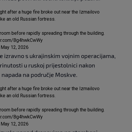
t after a huge fire broke out near the Izmailovo
ike an old Russian fortress.
 room before rapidly spreading through the building.
tter.com/Bg4hwkCwWy
)
May 12, 2026
je izravno s ukrajinskim vojnim operacijama,
inutosti u ruskoj prijestolnici nakon
h napada na područje Moskve.
t after a huge fire broke out near the Izmailovo
ike an old Russian fortress.
 room before rapidly spreading through the building.
tter.com/Bg4hwkCwWy
)
May 12, 2026