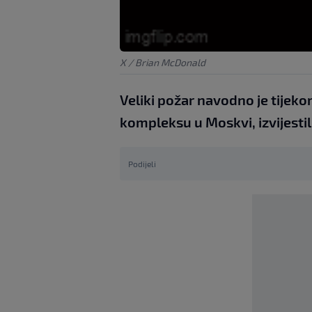
X / Brian McDonald
Veliki požar navodno je tijekom
kompleksu u Moskvi, izvijestil
Podijeli