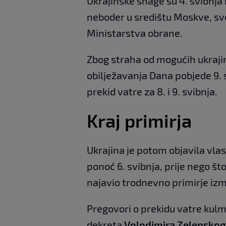
Ukrajinske snage su 4. svibnj
neboder u središtu Moskve, sv
Ministarstva obrane.
Zbog straha od mogućih ukraji
obilježavanja Dana pobjede 9. 
prekid vatre za 8. i 9. svibnja.
Kraj primirja
Ukrajina je potom objavila vlast
ponoć 6. svibnja, prije nego št
najavio trodnevno primirje izme
Pregovori o prekidu vatre kulm
dekreta
Volodimira Zelenskog