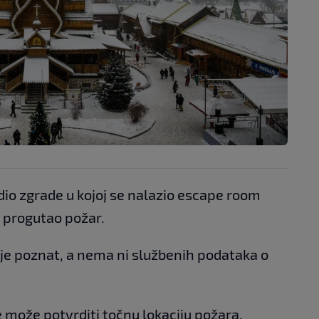
 dio zgrade u kojoj se nalazio escape room
 progutao požar.
ije poznat, a nema ni službenih podataka o
 može potvrditi točnu lokaciju požara.