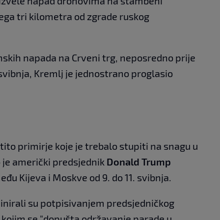
a izvele napad dronovima na stambeni
ega tri kilometra od zgrade ruskog
nskih napada na Crveni trg, neposredno prije
svibnja, Kremlj je jednostrano proglasio
ito primirje koje je trebalo stupiti na snagu u
o je američki predsjednik
Donald Trump
đu Kijeva i Moskve od 9. do 11. svibnja.
inirali su potpisivanjem predsjedničkog
kojim se "dopušta održavanje parade u