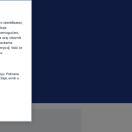
identifikatori,
 koje
 onemogućeni,
a ovaj izbornik
ostavkama
njivo]. Vaši će
ku
ciju. Pohrana
žaja, uvidi u