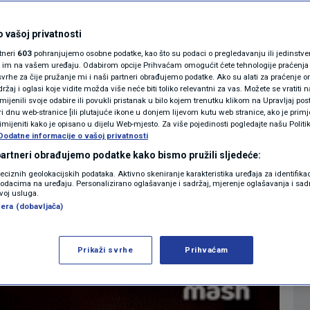
an požar u Moskvi:
MAGAZIN
ristički kompleks,
N1 KOMENTAR
 vašoj privatnosti
rtneri
603
pohranjujemo osobne podatke, kao što su podaci o pregledavanju ili jedinstveni 
ve pred sobom
KOLUMNE
o im na vašem uređaju. Odabirom opcije Prihvaćam omogućit ćete tehnologije praćenja
vrhe za čije pružanje mi i naši partneri obrađujemo podatke. Ako su alati za praćenje
žaj i oglasi koje vidite možda više neće biti toliko relevantni za vas. Možete se vratiti n
N1(DIS)INFO
zmijenili svoje odabire ili povukli pristanak u bilo kojem trenutku klikom na Upravljaj p
0
SVIJET
komentara
|
i dnu web-stranice [ili plutajuće ikone u donjem lijevom kutu web stranice, ako je primje
KLIMATSKE PROMJENE
rimijeniti kako je opisano u dijelu Web-mjesto. Za više pojedinosti pogledajte našu Politi
Dodatne informacije o vašoj privatnosti
FOTO
 partneri obrađujemo podatke kako bismo pružili sljedeće:
Više
reciznih geolokacijskih podataka. Aktivno skeniranje karakteristika uređaja za identifika
p podacima na uređaju. Personalizirano oglašavanje i sadržaj, mjerenje oglašavanja i sadr
VIDEO
zvoj usluga.
era (dobavljača)
Prikaži svrhe
Prihvaćam