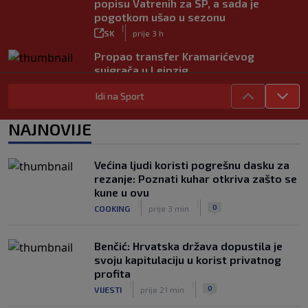
popisu Vatrenih za SP, a sada je
pogotkom ušao u sezonu
|
SK
prije 3 h
Propao transfer Kramarićevog
suigrača u Leipzig
|
SK
prije 2 h
Idi na Sport
Dinamov (potencijalni) suparnik u play-
offu Lige prvaka do pobjede u
NAJNOVIJE
dramatičnoj završnici
|
SK
prije 2 h
Većina ljudi koristi pogrešnu dasku za
Modrić se vraća u formu: U porazu
rezanje: Poznati kuhar otkriva zašto se
Milana protiv Chelseaja dobio veću
kune u ovu
minutažu
|
|
0
COOKING
prije 3 min
|
SK
prije 4 h
Benčić: Hrvatska država dopustila je
svoju kapitulaciju u korist privatnog
profita
|
|
0
VIJESTI
prije 21 min