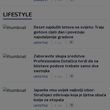
LIFESTYLE
Deset najdužih letova na svijetu: Traju
gotovo cijeli dan i povezuju
najudaljenije gradove
|
|
0
LIFESTYLE
7. kol.
Zaboravite skupa sredstva:
Profesionalna čistačica tvrdi da za
blistave podove trebate samo dva
sastojka
|
|
0
LIFESTYLE
6. kol.
Japanke nisu uvijek najbolji izbor:
Stručnjaci otkrivaju koja je ljetna obuća
bolja za stopala
|
|
0
LIFESTYLE
6. kol.