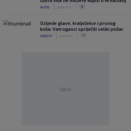
Golfa više ne možete kupiti u Hrvatskoj
|
|
0
AUTO
prije 11 h
Ozljede glave, kralježnice i prsnog
koša: Vatrogasci spriječili veliki požar
|
|
1
VIJESTI
prije 6 h
Oglas