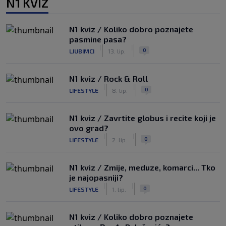
N1 KVIZ
N1 kviz / Koliko dobro poznajete
pasmine pasa?
|
|
0
LJUBIMCI
13. lip.
N1 kviz / Rock & Roll
|
|
0
LIFESTYLE
8. lip.
N1 kviz / Zavrtite globus i recite koji je
ovo grad?
|
|
0
LIFESTYLE
2. lip.
N1 kviz / Zmije, meduze, komarci... Tko
je najopasniji?
|
|
0
LIFESTYLE
1. lip.
N1 kviz / Koliko dobro poznajete