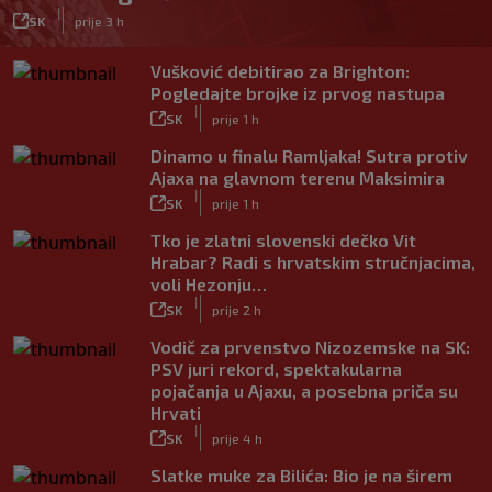
|
SK
prije 3 h
Vušković debitirao za Brighton:
Pogledajte brojke iz prvog nastupa
|
SK
prije 1 h
Dinamo u finalu Ramljaka! Sutra protiv
Ajaxa na glavnom terenu Maksimira
|
SK
prije 1 h
Tko je zlatni slovenski dečko Vit
Hrabar? Radi s hrvatskim stručnjacima,
voli Hezonju…
|
SK
prije 2 h
Vodič za prvenstvo Nizozemske na SK:
PSV juri rekord, spektakularna
pojačanja u Ajaxu, a posebna priča su
Hrvati
|
SK
prije 4 h
Slatke muke za Bilića: Bio je na širem