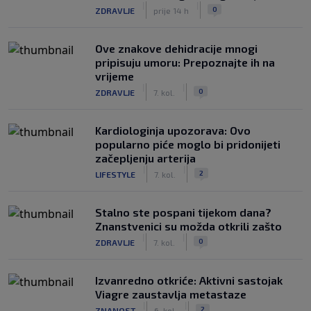
|
|
0
ZDRAVLJE
prije 14 h
Ove znakove dehidracije mnogi
pripisuju umoru: Prepoznajte ih na
vrijeme
|
|
0
ZDRAVLJE
7. kol.
Kardiologinja upozorava: Ovo
popularno piće moglo bi pridonijeti
začepljenju arterija
|
|
2
LIFESTYLE
7. kol.
Stalno ste pospani tijekom dana?
Znanstvenici su možda otkrili zašto
|
|
0
ZDRAVLJE
7. kol.
Izvanredno otkriće: Aktivni sastojak
Viagre zaustavlja metastaze
|
|
2
ZNANOST
6. kol.