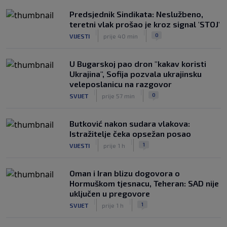
Predsjednik Sindikata: Neslužbeno,
teretni vlak prošao je kroz signal 'STOJ'
|
|
0
VIJESTI
prije 40 min
U Bugarskoj pao dron "kakav koristi
Ukrajina", Sofija pozvala ukrajinsku
veleposlanicu na razgovor
|
|
0
SVIJET
prije 57 min
Butković nakon sudara vlakova:
Istražitelje čeka opsežan posao
|
|
1
VIJESTI
prije 1 h
Oman i Iran blizu dogovora o
Hormuškom tjesnacu, Teheran: SAD nije
uključen u pregovore
|
|
1
SVIJET
prije 1 h