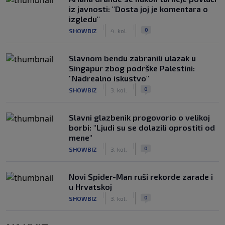
iz javnosti: "Dosta joj je komentara o
izgledu"
|
|
0
SHOWBIZ
4. kol.
Slavnom bendu zabranili ulazak u
Singapur zbog podrške Palestini:
"Nadrealno iskustvo"
|
|
0
SHOWBIZ
3. kol.
Slavni glazbenik progovorio o velikoj
borbi: "Ljudi su se dolazili oprostiti od
mene"
|
|
0
SHOWBIZ
3. kol.
Novi Spider-Man ruši rekorde zarade i
u Hrvatskoj
|
|
0
SHOWBIZ
3. kol.