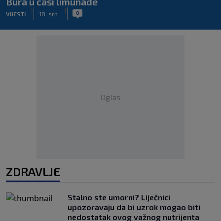
Bura u čaši limunade
|
|
0
VIJESTI
18. srp.
Oglas
ZDRAVLJE
Stalno ste umorni? Liječnici
upozoravaju da bi uzrok mogao biti
nedostatak ovog važnog nutrijenta