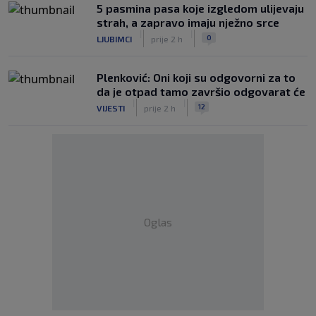
5 pasmina pasa koje izgledom ulijevaju
strah, a zapravo imaju nježno srce
|
|
0
LJUBIMCI
prije 2 h
Plenković: Oni koji su odgovorni za to
da je otpad tamo završio odgovarat će
|
|
12
VIJESTI
prije 2 h
Oglas