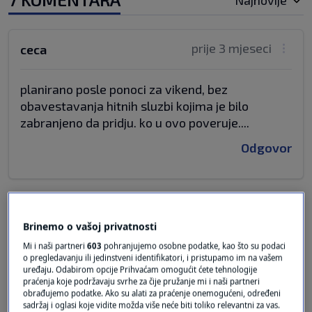
Najnovije
prije 3 mjeseci
ceca
planirano posle ponoci za vikend, bez
obavestavanja hitnih sluzbi kojima je bilo
zabranjeno da pridju. ko u ovo poveruje....
Odgovor
prije 3 mjeseci
ceca
Brinemo o vašoj privatnosti
Mi i naši partneri
603
pohranjujemo osobne podatke, kao što su podaci
nije nuklearno postrojenje
o pregledavanju ili jedinstveni identifikatori, i pristupamo im na vašem
uređaju. Odabirom opcije Prihvaćam omogućit ćete tehnologije
Odgovor
praćenja koje podržavaju svrhe za čije pružanje mi i naši partneri
obrađujemo podatke. Ako su alati za praćenje onemogućeni, određeni
sadržaj i oglasi koje vidite možda više neće biti toliko relevantni za vas.