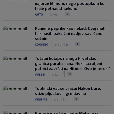
najbrže klimom, nego postupkom koji
traje petnaest sekundi
|
|
0
AUTO
7. kol.
Punjene paprike kao nekad: Ovaj mali
trik naših baka čini nadjev savršeno
sočnim
|
|
1
COOKING
prije 10 h
Totalni kolaps na jugu Hrvatske,
granica paralizirana. Neki iscrpljeni
putnici završili na Hitnoj: "Ovo je teror!"
|
|
9
VIJESTI
2. kol.
Toplinski val se vraća: Nakon bure,
stižu pljuskovi i grmljavina
|
|
0
VRIJEME
prije 13 h
Pogačice za 15 minuta: Mekane su,