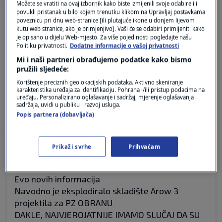
Možete se vratiti na ovaj izbornik kako biste izmijenili svoje odabire ili
povukli pristanak u bilo kojem trenutku klikom na Upravljaj postavkama
prije 3 mjeseci
poveznicu pri dnu web-stranice [ili plutajuće ikone u donjem lijevom
Fly, Rabin, fly
kutu web stranice, ako je primjenjivo]. Vaši će se odabiri primijeniti kako
je opisano u dijelu Web-mjesto. Za više pojedinosti pogledajte našu
Politiku privatnosti.
Dodatne informacije o vašoj privatnosti
Par kilotona, na Sabath, bez upozorenja hitnim
Mi i naši partneri obrađujemo podatke kako bismo
službama. Sličan incident se dogodio i 2021.
pružili sljedeće:
Sodium perklorat za raketne motore sustava
Korištenje preciznih geolokacijskih podataka. Aktivno skeniranje
Arow 3.
karakteristika uređaja za identifikaciju. Pohrana i/ili pristup podacima na
uređaju. Personalizirano oglašavanje i sadržaj, mjerenje oglašavanja i
Odgovor
sadržaja, uvidi u publiku i razvoj usluga.
Popis partnera (dobavljača)
Prikaži svrhe
Prihvaćam
prije 3 mjeseci
Vojko Vrućina
Evo novih informacija
Navodno je eksplodiralo skladište Arow 3
projektila za PZ OBRANU
DAKLE, NAJVJEROJATNIJE IMAMO SLUČAJ DA SU