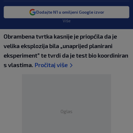
Dodajte N1 u omiljeni Google izvor
Više
Obrambena tvrtka kasnije je priopćila da je
velika eksplozija bila „unaprijed planirani
eksperiment” te tvrdi da je test bio koordiniran
s vlastima.
Pročitaj više
Oglas