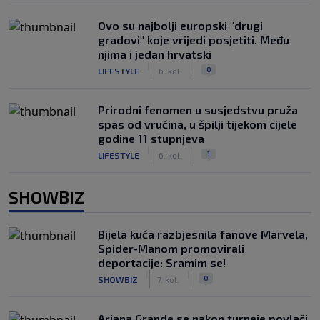
Ovo su najbolji europski "drugi
gradovi" koje vrijedi posjetiti. Među
njima i jedan hrvatski
|
|
0
LIFESTYLE
6. kol.
Prirodni fenomen u susjedstvu pruža
spas od vrućina, u špilji tijekom cijele
godine 11 stupnjeva
|
|
1
LIFESTYLE
6. kol.
SHOWBIZ
Bijela kuća razbjesnila fanove Marvela,
Spider-Manom promovirali
deportacije: Sramim se!
|
|
0
SHOWBIZ
7. kol.
Ariana Grande se nakon turneje povlači