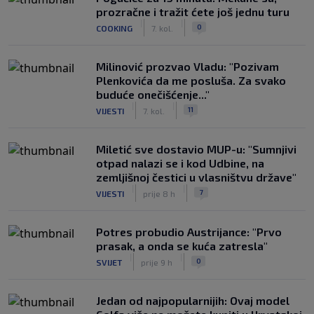
prozračne i tražit ćete još jednu turu
|
|
0
COOKING
7. kol.
Milinović prozvao Vladu: "Pozivam
Plenkovića da me posluša. Za svako
buduće onečišćenje..."
|
|
11
VIJESTI
7. kol.
Miletić sve dostavio MUP-u: "Sumnjivi
otpad nalazi se i kod Udbine, na
zemljišnoj čestici u vlasništvu države"
|
|
7
VIJESTI
prije 8 h
Potres probudio Austrijance: "Prvo
prasak, a onda se kuća zatresla"
|
|
0
SVIJET
prije 9 h
Jedan od najpopularnijih: Ovaj model