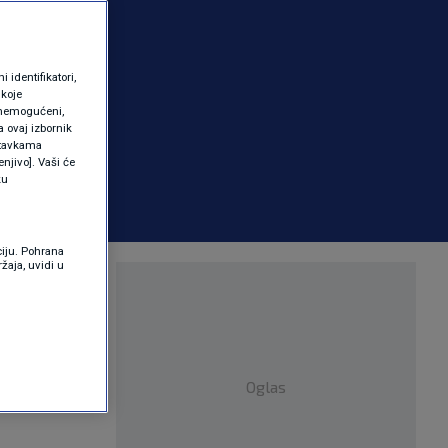
identifikatori,
 koje
 onemogućeni,
a ovaj izbornik
ostavkama
njivo]. Vaši će
ku
ciju. Pohrana
žaja, uvidi u
vljati
u
Oglas