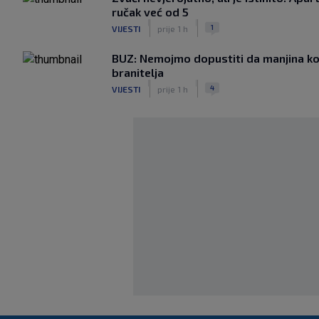
ručak već od 5
|
|
1
VIJESTI
prije 1 h
BUZ: Nemojmo dopustiti da manjina ko
branitelja
|
|
4
VIJESTI
prije 1 h