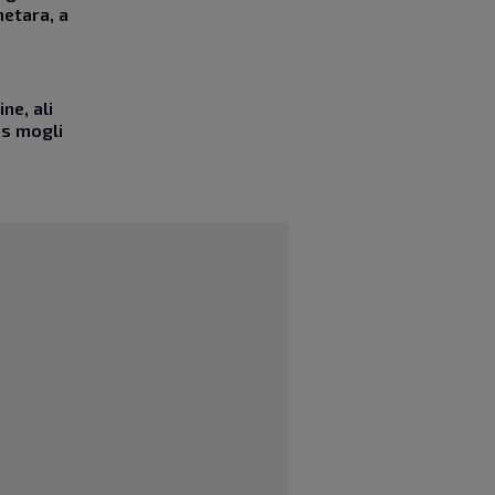
etara, a
ne, ali
as mogli