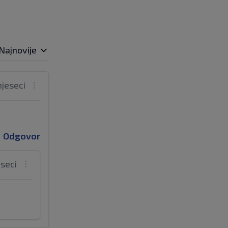
Najnovije
mjeseci
Odgovor
eseci