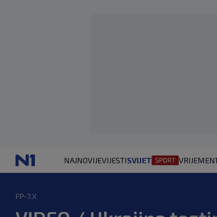
NAJNOVIJE
VIJESTI
SVIJET
VRIJEME
N
FP-7.X