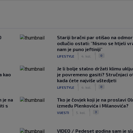
0
Stariji bračni par otišao na odmor u
odlučio ostati: "Nismo se htjeli vra
nam je puno jeftiniji"
|
|
0
LIFESTYLE
4. kol.
Je li bolje stalno držati klimu uklj
a kao
je povremeno gasiti? Stručnjaci o
kada ćete najviše uštedjeti
|
|
0
LIFESTYLE
4. kol.
m je na
Tko je čovjek koji je na proslavi Ol
ti s
između Plenkovića i Milanovića?
|
|
3
VIJESTI
5. kol.
u
VIDEO / Pedeset godina sam je s