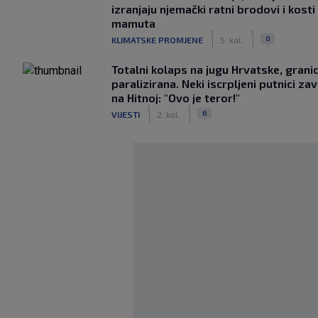
izranjaju njemački ratni brodovi i kosti
mamuta
|
|
0
KLIMATSKE PROMJENE
5. kol.
Totalni kolaps na jugu Hrvatske, grani
paralizirana. Neki iscrpljeni putnici zavr
na Hitnoj: "Ovo je teror!"
|
|
6
VIJESTI
2. kol.