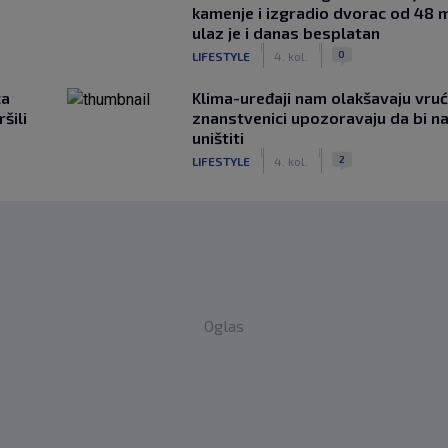
kamenje i izgradio dvorac od 48 m
ulaz je i danas besplatan
|
|
0
LIFESTYLE
4. kol.
ca
Klima-uređaji nam olakšavaju vrući
šili
znanstvenici upozoravaju da bi n
uništiti
|
|
2
LIFESTYLE
4. kol.
Oglas