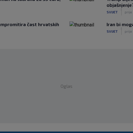
objašnjenje?
|
SVIJET
prije
mpromitira čast hrvatskih
Iran bi mo
|
SVIJET
prije
Oglas