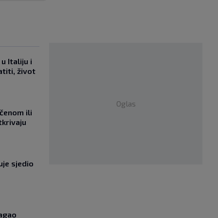
 Italiju i
titi, život
Oglas
učenom ili
tkrivaju
uje sjedio
lagao