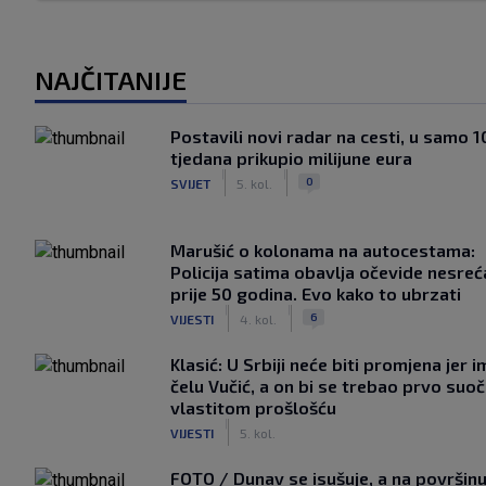
NAJČITANIJE
Postavili novi radar na cesti, u samo 1
tjedana prikupio milijune eura
|
|
0
SVIJET
5. kol.
Marušić o kolonama na autocestama:
Policija satima obavlja očevide nesreć
prije 50 godina. Evo kako to ubrzati
|
|
6
VIJESTI
4. kol.
Klasić: U Srbiji neće biti promjena jer i
čelu Vučić, a on bi se trebao prvo suoči
vlastitom prošlošću
|
VIJESTI
5. kol.
FOTO / Dunav se isušuje, a na površin