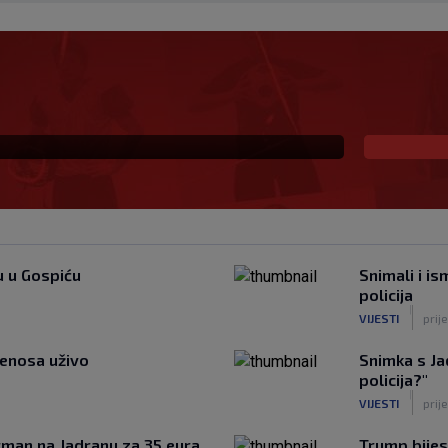
tro dres
u u Gospiću
Snimali i is
policija
|
VIJESTI
prij
jenosa uživo
Snimka s Ja
policija?"
|
VIJESTI
prije
artman na Jadranu za 35 eura,
Trump bijes