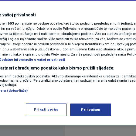
rala ružičastu raketu,
N1(DIS)INFO
buduću obranu Europe
KLIMATSKE PROMJENE
 vašoj privatnosti
rtneri
603
pohranjujemo osobne podatke, kao što su podaci o pregledavanju ili jedinstveni 
FOTO
o im na vašem uređaju. Odabirom opcije Prihvaćam omogućit ćete tehnologije praćenja
a
vrhe za čije pružanje mi i naši partneri obrađujemo podatke. Ako su alati za praćenje
žaj i oglasi koje vidite možda više neće biti toliko relevantni za vas. Možete se vratiti n
VIDEO
zmijenili svoje odabire ili povukli pristanak u bilo kojem trenutku klikom na Upravljaj p
i dnu web-stranice [ili plutajuće ikone u donjem lijevom kutu web stranice, ako je primje
rimijeniti kako je opisano u dijelu Web-mjesto. Za više pojedinosti pogledajte našu Politi
Dodatne informacije o vašoj privatnosti
 partneri obrađujemo podatke kako bismo pružili sljedeće:
reciznih geolokacijskih podataka. Aktivno skeniranje karakteristika uređaja za identifika
p podacima na uređaju. Personalizirano oglašavanje i sadržaj, mjerenje oglašavanja i sadr
voj prvi potpuno navođeni let, što bi moglo predsta
zvoj usluga.
era (dobavljača)
eg europskog presretača namijenjenog uništavanj
Prikaži svrhe
Prihvaćam