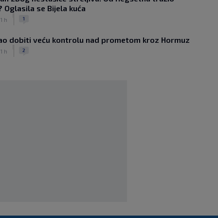
 Oglasila se Bijela kuća
Kulenović dvostruki strijelac za Torino,
|
igrao i Vlašić
1
 1 h
|
SK
5. kol.
gao dobiti veću kontrolu nad prometom kroz Hormuz
VIDEO / Modrić se vratio na teren!
|
Pogledajte ovacije publike i hrvatske
2
 1 h
zastave na tribinama
|
SK
5. kol.
Tinejdžer iz Zimbabvea srušio bivšeg
trenera Hajduka, utakmica kasnila
zbog prometnog kaosa
|
SK
5. kol.