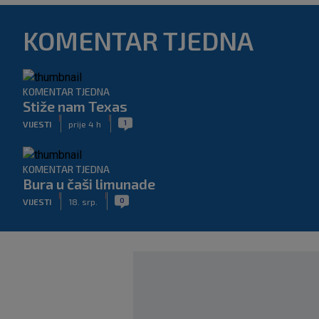
KOMENTAR TJEDNA
KOMENTAR TJEDNA
Stiže nam Texas
|
|
1
VIJESTI
prije 4 h
KOMENTAR TJEDNA
Bura u čaši limunade
|
|
0
VIJESTI
18. srp.