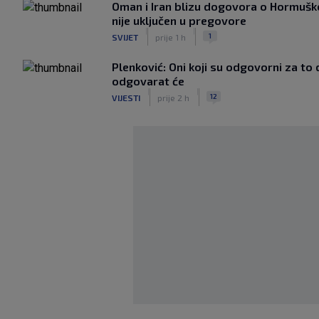
Oman i Iran blizu dogovora o Hormušk
nije uključen u pregovore
|
|
1
SVIJET
prije 1 h
Plenković: Oni koji su odgovorni za to
odgovarat će
|
|
12
VIJESTI
prije 2 h