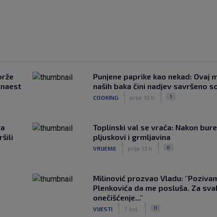
brže
Punjene paprike kao nekad: Ovaj ma
tnaest
naših baka čini nadjev savršeno s
|
|
1
COOKING
prije 10 h
ca
Toplinski val se vraća: Nakon bure
šili
pljuskovi i grmljavina
|
|
0
VRIJEME
prije 13 h
Milinović prozvao Vladu: "Poziva
Plenkovića da me posluša. Za sv
onečišćenje..."
|
|
11
VIJESTI
7. kol.