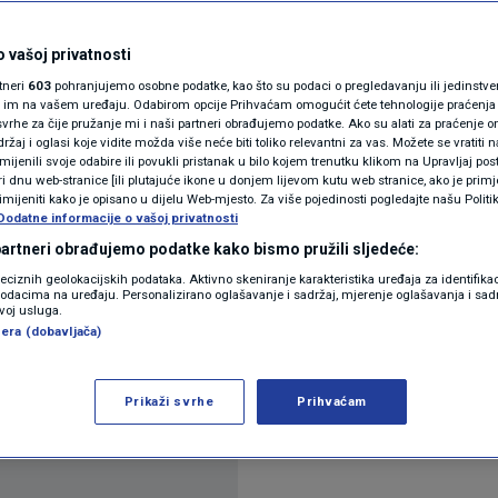
N1(DIS)INFO
KLIMATSKE PROMJENE
 vašoj privatnosti
rtneri
603
pohranjujemo osobne podatke, kao što su podaci o pregledavanju ili jedinstveni 
FOTO
o im na vašem uređaju. Odabirom opcije Prihvaćam omogućit ćete tehnologije praćenja
vrhe za čije pružanje mi i naši partneri obrađujemo podatke. Ako su alati za praćenje
žaj i oglasi koje vidite možda više neće biti toliko relevantni za vas. Možete se vratiti n
VIDEO
zmijenili svoje odabire ili povukli pristanak u bilo kojem trenutku klikom na Upravljaj p
i dnu web-stranice [ili plutajuće ikone u donjem lijevom kutu web stranice, ako je primje
rimijeniti kako je opisano u dijelu Web-mjesto. Za više pojedinosti pogledajte našu Politi
Dodatne informacije o vašoj privatnosti
 partneri obrađujemo podatke kako bismo pružili sljedeće:
e probno ispaljivanje raketa od 240 milimetara iz
reciznih geolokacijskih podataka. Aktivno skeniranje karakteristika uređaja za identifika
p podacima na uređaju. Personalizirano oglašavanje i sadržaj, mjerenje oglašavanja i sadr
ni pogon vojne industrije, izvijestila je u petak
zvoj usluga.
era (dobavljača)
čitaj više
Prikaži svrhe
Prihvaćam