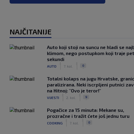
NAJČITANIJE
Auto koji stoji na suncu ne hladi se naj
klimom, nego postupkom koji traje pe
sekundi
|
|
0
AUTO
7. kol.
Totalni kolaps na jugu Hrvatske, grani
paralizirana. Neki iscrpljeni putnici zavr
na Hitnoj: "Ovo je teror!"
|
|
9
VIJESTI
2. kol.
Pogačice za 15 minuta: Mekane su,
prozračne i tražit ćete još jednu turu
|
|
0
COOKING
7. kol.