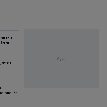
li trik
očnim
Oglas
, stižu
m
ako buduće