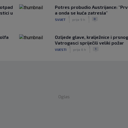
 otpad
Potres probudio Austrijance: "Prv
stici u
a onda se kuća zatresla"
|
|
0
SVIJET
prije 9 h
olfa
Ozljede glave, kralježnice i prsno
Vatrogasci spriječili veliki požar
|
|
1
VIJESTI
prije 6 h
Oglas