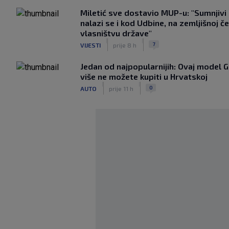
Miletić sve dostavio MUP-u: "Sumnjivi
nalazi se i kod Udbine, na zemljišnoj če
vlasništvu države"
|
|
7
VIJESTI
prije 8 h
Jedan od najpopularnijih: Ovaj model G
više ne možete kupiti u Hrvatskoj
|
|
0
AUTO
prije 11 h