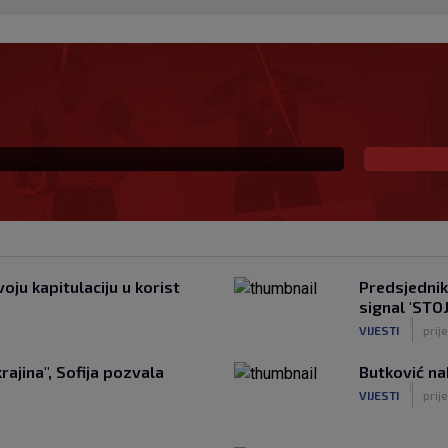
tko viđa: Kada pomoć
io suigrača u bolovima
oju kapitulaciju u korist
Predsjednik
signal 'STOJ
|
VIJESTI
prij
ajina", Sofija pozvala
Butković na
|
VIJESTI
prije