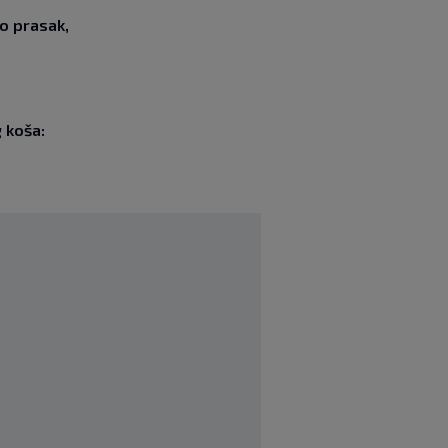
o prasak,
g koša: