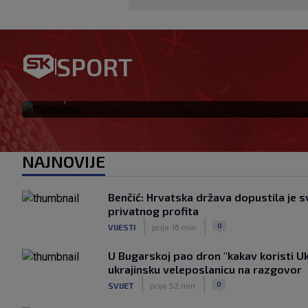
VIDEO / Potez kakav se rije
SPORT
nije stigla, na rukama je izn
|
SK
prije 3 h
NAJNOVIJE
Benčić: Hrvatska država dopustila je sv
privatnog profita
|
|
0
VIJESTI
prije 16 min
U Bugarskoj pao dron "kakav koristi Ukr
ukrajinsku veleposlanicu na razgovor
|
|
0
SVIJET
prije 52 min