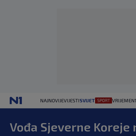
NAJNOVIJE
VIJESTI
SVIJET
VRIJEME
N
Vođa Sjeverne Koreje