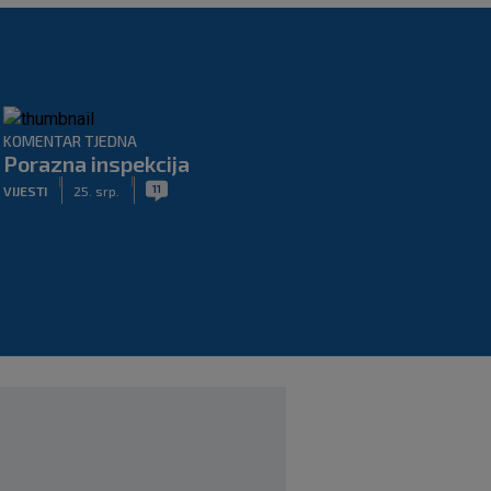
KOMENTAR TJEDNA
Porazna inspekcija
|
|
11
VIJESTI
25. srp.