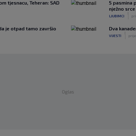
om tjesnacu, Teheran: SAD
5 pasmina p
nježno srce
|
LJUBIMCI
pri
 da je otpad tamo završio
Dva kanader
|
VIJESTI
prije
Oglas