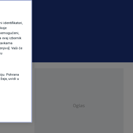
identifikatori,
 koje
 onemogućeni,
a ovaj izbornik
ostavkama
njivo]. Vaši će
ku
ciju. Pohrana
žaja, uvidi u
Oglas