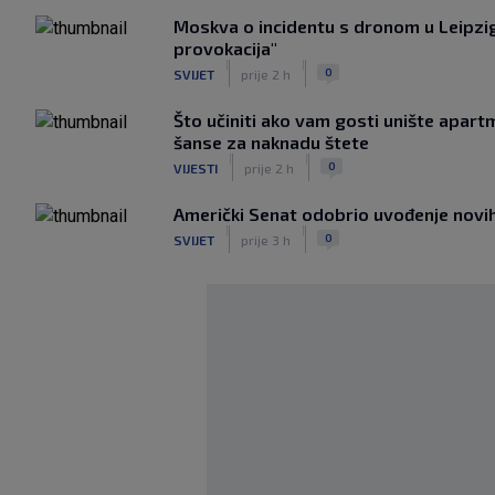
Moskva o incidentu s dronom u Leipzig
provokacija"
|
|
0
SVIJET
prije 2 h
Što učiniti ako vam gosti unište apar
šanse za naknadu štete
|
|
0
VIJESTI
prije 2 h
Američki Senat odobrio uvođenje novih 
|
|
0
SVIJET
prije 3 h