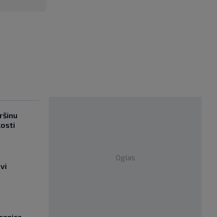
ršinu
kosti
Oglas
vi
ranica