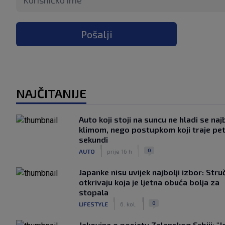
Pošalji
NAJČITANIJE
Auto koji stoji na suncu ne hladi se naj
klimom, nego postupkom koji traje pe
sekundi
|
|
0
AUTO
prije 16 h
Japanke nisu uvijek najbolji izbor: Stru
otkrivaju koja je ljetna obuća bolja za
stopala
|
|
0
LIFESTYLE
6. kol.
Jakovina o posjetu Zelenskog Srbiji: "J