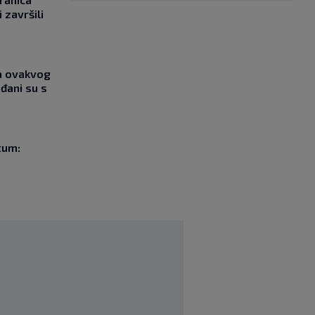
 završili
ja ovakvog
đani su s
tum: