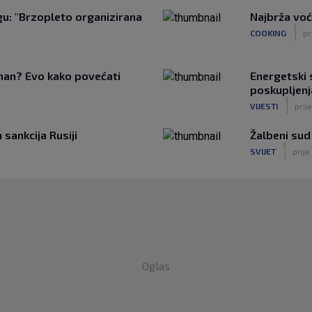
u: "Brzopleto organizirana
Najbrža voć
|
COOKING
pr
tman? Evo kako povećati
Energetski s
poskupljenj
|
VIJESTI
prije
sankcija Rusiji
Žalbeni sud
|
SVIJET
prije
Oglas