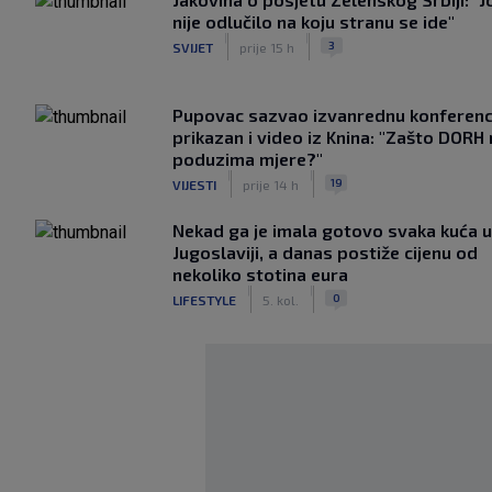
nije odlučilo na koju stranu se ide"
|
|
3
SVIJET
prije 15 h
Pupovac sazvao izvanrednu konferenci
prikazan i video iz Knina: "Zašto DORH
poduzima mjere?"
|
|
19
VIJESTI
prije 14 h
Nekad ga je imala gotovo svaka kuća u
Jugoslaviji, a danas postiže cijenu od
nekoliko stotina eura
|
|
0
LIFESTYLE
5. kol.