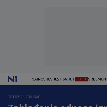
NAJNOVIJE
VIJESTI
SVIJET
VRIJEME
N
OPTUŽBE IZ RUSIJE