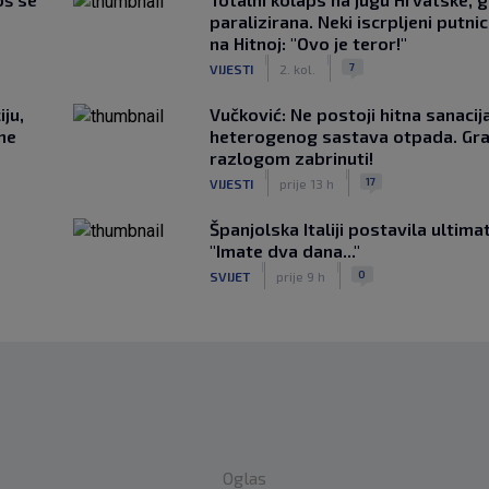
paralizirana. Neki iscrpljeni putnici
na Hitnoj: "Ovo je teror!"
|
|
7
VIJESTI
2. kol.
ju,
Vučković: Ne postoji hitna sanaci
 ne
heterogenog sastava otpada. Gra
razlogom zabrinuti!
|
|
17
VIJESTI
prije 13 h
Španjolska Italiji postavila ultima
"Imate dva dana..."
|
|
0
SVIJET
prije 9 h
Oglas