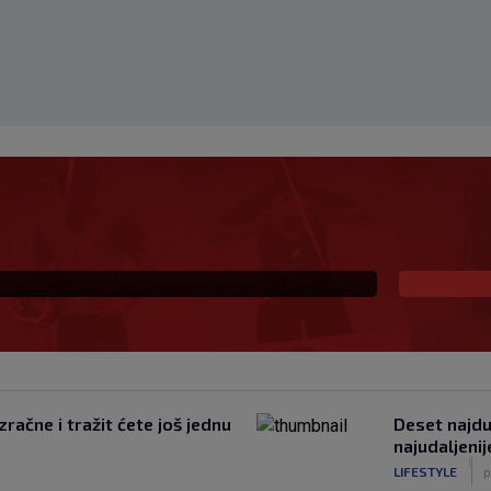
 i sada je slobodan
io, ali…
račne i tražit ćete još jednu
Deset najduž
najudaljeni
|
LIFESTYLE
p