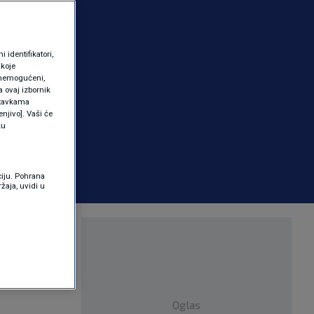
identifikatori,
 koje
 onemogućeni,
a ovaj izbornik
ostavkama
njivo]. Vaši će
ku
ciju. Pohrana
žaja, uvidi u
ila
nika
Oglas