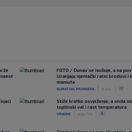
brže
FOTO / Dunav se isušuje, a na pov
tnaest
izranjaju njemački ratni brodovi i 
mamuta
|
|
2
KLIMATSKE PROMJENE
5. kol.
čnjaci
Stiže kratko osvježenje, a onda no
toplinski val i rast temperatura
|
|
0
VRIJEME
prije 17 h
oš se
Totalni kolaps na jugu Hrvatske, g