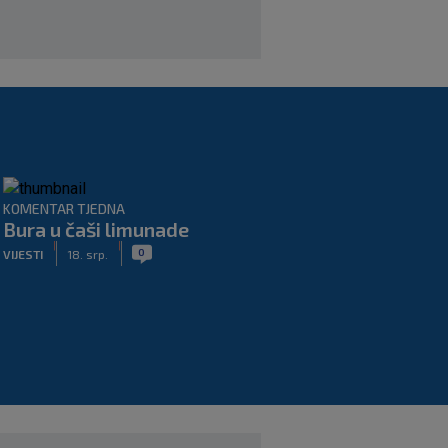
KOMENTAR TJEDNA
Bura u čaši limunade
|
|
0
VIJESTI
18. srp.