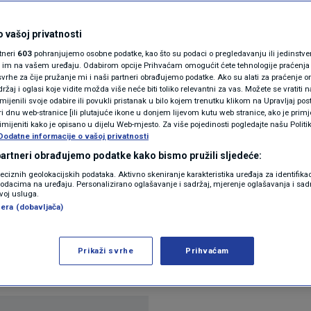
među tradicionalnih
N1(DIS)INFO
lenskom su pružili
KLIMATSKE PROMJENE
 vašoj privatnosti
rtneri
603
pohranjujemo osobne podatke, kao što su podaci o pregledavanju ili jedinstveni 
e izjave"
FOTO
o im na vašem uređaju. Odabirom opcije Prihvaćam omogućit ćete tehnologije praćenja
vrhe za čije pružanje mi i naši partneri obrađujemo podatke. Ako su alati za praćenje
žaj i oglasi koje vidite možda više neće biti toliko relevantni za vas. Možete se vratiti n
VIDEO
zmijenili svoje odabire ili povukli pristanak u bilo kojem trenutku klikom na Upravljaj p
i dnu web-stranice [ili plutajuće ikone u donjem lijevom kutu web stranice, ako je primje
rimijeniti kako je opisano u dijelu Web-mjesto. Za više pojedinosti pogledajte našu Politi
Dodatne informacije o vašoj privatnosti
 partneri obrađujemo podatke kako bismo pružili sljedeće:
reciznih geolokacijskih podataka. Aktivno skeniranje karakteristika uređaja za identifika
p podacima na uređaju. Personalizirano oglašavanje i sadržaj, mjerenje oglašavanja i sadr
zvoj usluga.
era (dobavljača)
krajinskom predsjedniku Volodimiru Zelenskom pruž
znak zahlađenja odnosa između tradicionalnih savez
Prikaži svrhe
Prihvaćam