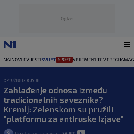
Oglas
NAJNOVIJE
VIJESTI
SVIJET
VRIJEME
N1 TEME
REGIJA
MAG
OPTUŽBE IZ RUSIJE
Zahlađenje odnosa između
tradicionalnih saveznika?
Kremlj: Zelenskom su pružili
"platformu za antiruske izjave"
0
Hina
SVIJET
10. svi. 2026. 16:18
|
|
|