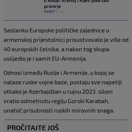
u Rusiji: Kremlj i Kijev podržali
primirje
SVIJET
9. svi.
|
Sastanku Europske političke zajednice u
armenskoj prijestolnici prisustvovalo je više od
40 europskih čelnika, a nakon tog skupa
uslijedio je i samit EU-Armenija.
Odnosi između Rusije i Armenije, u kojoj se
nalaze ruske vojne baze, postaju sve napetiji
otkako je Azerbajdžan u rujnu 2023. silom
vratio odmetnutu regiju Gorski Karabah,
unatoč prisutnosti ruskih mirovnih snaga.
PROČITAJTE JOŠ