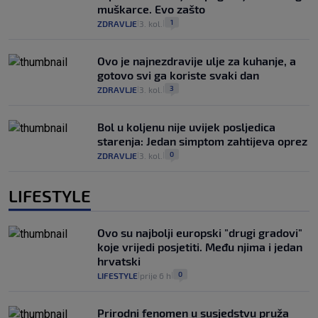
muškarce. Evo zašto
1
ZDRAVLJE
3. kol.
|
|
Ovo je najnezdravije ulje za kuhanje, a
gotovo svi ga koriste svaki dan
3
ZDRAVLJE
3. kol.
|
|
Bol u koljenu nije uvijek posljedica
starenja: Jedan simptom zahtijeva oprez
0
ZDRAVLJE
3. kol.
|
|
LIFESTYLE
Ovo su najbolji europski "drugi gradovi"
koje vrijedi posjetiti. Među njima i jedan
hrvatski
0
LIFESTYLE
prije 6 h
|
|
Prirodni fenomen u susjedstvu pruža