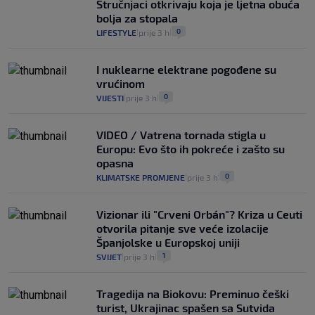
Stručnjaci otkrivaju koja je ljetna obuća
bolja za stopala
0
LIFESTYLE
prije 3 h
|
|
I nuklearne elektrane pogođene su
vrućinom
0
VIJESTI
prije 3 h
|
|
VIDEO / Vatrena tornada stigla u
Europu: Evo što ih pokreće i zašto su
opasna
0
KLIMATSKE PROMJENE
prije 3 h
|
|
Vizionar ili "Crveni Orbán"? Kriza u Ceuti
otvorila pitanje sve veće izolacije
Španjolske u Europskoj uniji
1
SVIJET
prije 3 h
|
|
Tragedija na Biokovu: Preminuo češki
turist, Ukrajinac spašen sa Sutvida