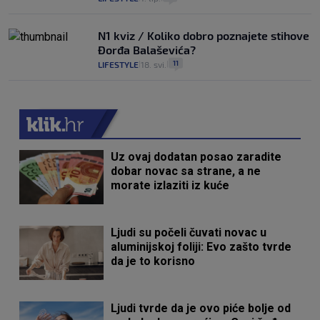
N1 kviz / Koliko dobro poznajete stihove
Đorđa Balaševića?
11
LIFESTYLE
18. svi.
|
|
Uz ovaj dodatan posao zaradite
dobar novac sa strane, a ne
morate izlaziti iz kuće
Ljudi su počeli čuvati novac u
aluminijskoj foliji: Evo zašto tvrde
da je to korisno
Ljudi tvrde da je ovo piće bolje od