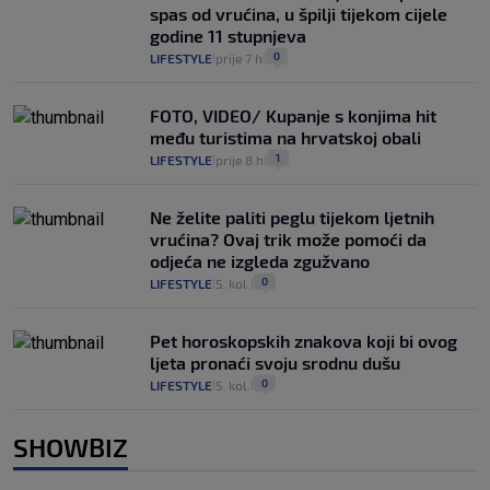
spas od vrućina, u špilji tijekom cijele
godine 11 stupnjeva
0
LIFESTYLE
prije 7 h
|
|
FOTO, VIDEO/ Kupanje s konjima hit
među turistima na hrvatskoj obali
1
LIFESTYLE
prije 8 h
|
|
Ne želite paliti peglu tijekom ljetnih
vrućina? Ovaj trik može pomoći da
odjeća ne izgleda zgužvano
0
LIFESTYLE
5. kol.
|
|
Pet horoskopskih znakova koji bi ovog
ljeta pronaći svoju srodnu dušu
0
LIFESTYLE
5. kol.
|
|
SHOWBIZ