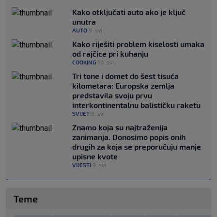
Kako otključati auto ako je ključ
unutra
AUTO
9. svi.
|
Kako riješiti problem kiselosti umaka
od rajčice pri kuhanju
COOKING
10. svi.
|
Tri tone i domet do šest tisuća
kilometara: Europska zemlja
predstavila svoju prvu
interkontinentalnu balističku raketu
SVIJET
8. svi.
|
Znamo koja su najtraženija
zanimanja. Donosimo popis onih
drugih za koja se preporučuju manje
upisne kvote
VIJESTI
9. svi.
|
Teme