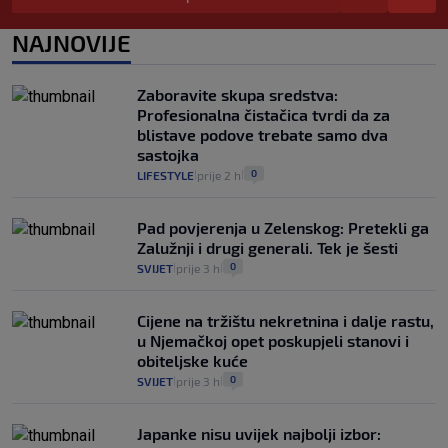
pacijenata izvan mjesta prebivališta?
1
VIJESTI
1. kol.
NAJNOVIJE
|
|
Provjerili smo "što ćemo onda" ako
Plenković na 15 dana ukine mjere: "Ne bi
Zaboravite skupa sredstva:
se dogodilo ništa. Vlada se zaljubila u te
Profesionalna čistačica tvrdi da za
intervencije"
blistave podove trebate samo dva
25
VIJESTI
30. srp.
|
|
sastojka
0
LIFESTYLE
prije 2 h
|
|
Pad povjerenja u Zelenskog: Pretekli ga
Zalužnji i drugi generali. Tek je šesti
0
SVIJET
prije 3 h
|
|
Cijene na tržištu nekretnina i dalje rastu,
u Njemačkoj opet poskupjeli stanovi i
obiteljske kuće
0
SVIJET
prije 3 h
|
|
Japanke nisu uvijek najbolji izbor: