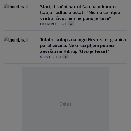
Stariji bračni par otišao na odmor u
Italiju i odlučio ostati: "Nismo se htjeli
vratiti, život nam je puno jeftiniji"
2
LIFESTYLE
4. kol.
|
|
Totalni kolaps na jugu Hrvatske, granica
paralizirana. Neki iscrpljeni putnici
završili na Hitnoj: "Ovo je teror!"
8
VIJESTI
2. kol.
|
|
Oglas