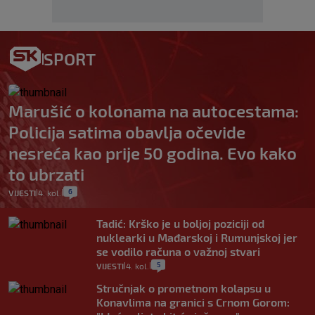
SPORT
Marušić o kolonama na autocestama:
Policija satima obavlja očevide
nesreća kao prije 50 godina. Evo kako
to ubrzati
6
VIJESTI
4. kol.
|
|
Tadić: Krško je u boljoj poziciji od
nuklearki u Mađarskoj i Rumunjskoj jer
se vodilo računa o važnoj stvari
5
VIJESTI
4. kol.
|
|
Stručnjak o prometnom kolapsu u
Konavlima na granici s Crnom Gorom: