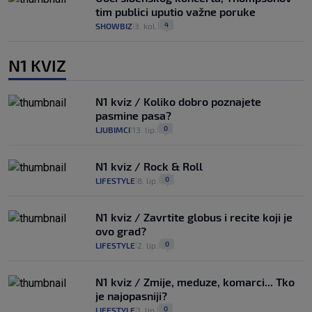
tim publici uputio važne poruke
4
SHOWBIZ
3. kol.
|
|
N1 KVIZ
N1 kviz / Koliko dobro poznajete
pasmine pasa?
0
LJUBIMCI
13. lip.
|
|
N1 kviz / Rock & Roll
0
LIFESTYLE
8. lip.
|
|
N1 kviz / Zavrtite globus i recite koji je
ovo grad?
0
LIFESTYLE
2. lip.
|
|
N1 kviz / Zmije, meduze, komarci... Tko
je najopasniji?
0
LIFESTYLE
1. lip.
|
|