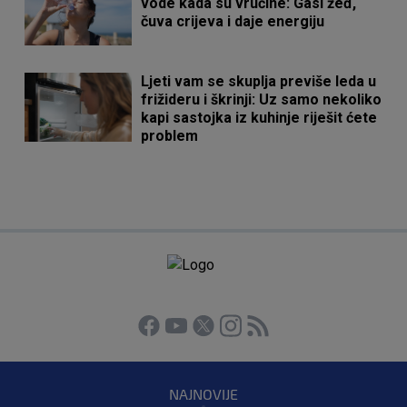
vode kada su vrućine: Gasi žeđ,
čuva crijeva i daje energiju
Ljeti vam se skuplja previše leda u
frižideru i škrinji: Uz samo nekoliko
kapi sastojka iz kuhinje riješit ćete
problem
NAJNOVIJE