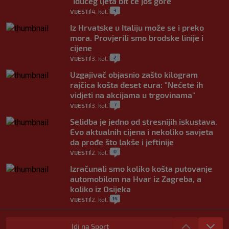
"Idućeg ljeta bit će još gore"
3
VIJESTI
4. kol.
|
|
Iz Hrvatske u Italiju može se i preko
mora. Provjerili smo brodske linije i
cijene
2
VIJESTI
3. kol.
|
|
Uzgajivač objasnio zašto kilogram
rajčica košta deset eura: "Nećete ih
vidjeti na akcijama u trgovinama"
7
VIJESTI
3. kol.
|
|
Selidba je jedno od stresnijih iskustava.
Evo aktualnih cijena i nekoliko savjeta
da prođe što lakše i jeftinije
0
VIJESTI
2. kol.
|
|
Izračunali smo koliko košta putovanje
automobilom na Hvar iz Zagreba, a
koliko iz Osijeka
14
VIJESTI
2. kol.
|
|
"Kći je otišla na more, a zaboravila
zdravstvenu iskaznicu". Kakva su prava
Idi na Sport