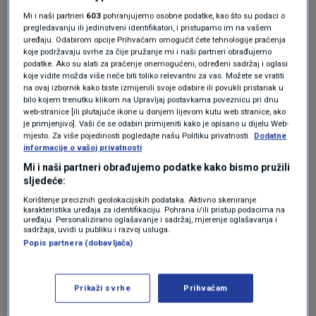
bila je u smanjenom obliku i bez uobičajenog
Mi i naši partneri
603
pohranjujemo osobne podatke, kao što su podaci o
pregledavanju ili jedinstveni identifikatori, i pristupamo im na vašem
punog prikaza naoružanja.
uređaju. Odabirom opcije Prihvaćam omogućit ćete tehnologije praćenja
koje podržavaju svrhe za čije pružanje mi i naši partneri obrađujemo
podatke. Ako su alati za praćenje onemogućeni, određeni sadržaj i oglasi
Moskva je još u četvrtak pozvala armenskog
koje vidite možda više neće biti toliko relevantni za vas. Možete se vratiti
na ovaj izbornik kako biste izmijenili svoje odabire ili povukli pristanak u
veleposlanika na razgovor kako bi
bilo kojem trenutku klikom na Upravljaj postavkama poveznicu pri dnu
web-stranice [ili plutajuće ikone u donjem lijevom kutu web stranice, ako
prosvjedovala protiv onoga što je opisala kao
je primjenjivo]. Vaši će se odabiri primijeniti kako je opisano u dijelu Web-
„terorističke prijetnje Rusiji” koje je Zelenski
mjesto. Za više pojedinosti pogledajte našu Politiku privatnosti.
Dodatne
informacije o vašoj privatnosti
uputio iz Erevana.
Mi i naši partneri obrađujemo podatke kako bismo pružili
sljedeće:
VIDEO / Zelenski: Rusija se borila do
Korištenje preciznih geolokacijskih podataka. Aktivno skeniranje
karakteristika uređaja za identifikaciju. Pohrana i/ili pristup podacima na
te mjere da im sad glavna parada
uređaju. Personalizirano oglašavanje i sadržaj, mjerenje oglašavanja i
ovisi o nama
sadržaja, uvidi u publiku i razvoj usluga.
SVIJET
7. svi.
|
Popis partnera (dobavljača)
Zelenski natuknuo Putinu ono čega
se ruski vođa najviše boji
SVIJET
5. svi.
|
Prikaži svrhe
Prihvaćam