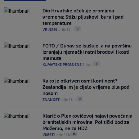
Dio Hrvatske očekuje promjena
vremena: Stižu pljuskovi, bura i pad
temperature
0
VRIJEME
prije 18 h
|
|
FOTO / Dunav se isušuje, a na površinu
izranjaju njemački ratni brodovi i kosti
mamuta
1
KLIMATSKE PROMJENE
5. kol.
|
|
Kako je otkriven osmi kontinent?
Zealandija im je cijelo vrijeme bila pod
nosom
0
ZNANOST
prije 18 h
|
|
Klarić o Plenkovićevoj najavi povećanja
braniteljskih mirovina: Politički bod za
Možemo, ne za HDZ
16
VIJESTI
prije 11 h
|
|