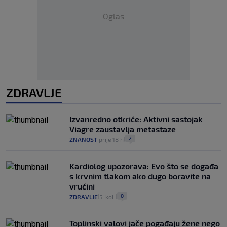
Oglas
ZDRAVLJE
Izvanredno otkriće: Aktivni sastojak
Viagre zaustavlja metastaze
2
ZNANOST
prije 18 h
|
|
Kardiolog upozorava: Evo što se događa
s krvnim tlakom ako dugo boravite na
vrućini
0
ZDRAVLJE
5. kol.
|
|
Toplinski valovi jače pogađaju žene nego