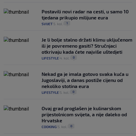
Postavili novi radar na cesti, u samo 10
tjedana prikupio milijune eura
1
SVIJET
5. kol.
|
|
Je li bolje stalno držati klimu uključenom
ili je povremeno gasiti? Stručnjaci
otkrivaju kada ćete najviše uštedjeti
0
LIFESTYLE
4. kol.
|
|
Nekad ga je imala gotovo svaka kuća u
Jugoslaviji, a danas postiže cijenu od
nekoliko stotina eura
0
LIFESTYLE
5. kol.
|
|
Ovaj grad proglašen je kulinarskom
prijestolnicom svijeta, a nije daleko od
Hrvatske
0
COOKING
5. kol.
|
|