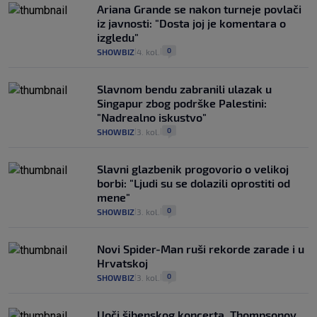
Ariana Grande se nakon turneje povlači
iz javnosti: "Dosta joj je komentara o
izgledu"
0
SHOWBIZ
4. kol.
|
|
Slavnom bendu zabranili ulazak u
Singapur zbog podrške Palestini:
"Nadrealno iskustvo"
0
SHOWBIZ
3. kol.
|
|
Slavni glazbenik progovorio o velikoj
borbi: "Ljudi su se dolazili oprostiti od
mene"
0
SHOWBIZ
3. kol.
|
|
Novi Spider-Man ruši rekorde zarade i u
Hrvatskoj
0
SHOWBIZ
3. kol.
|
|
Uoči šibenskog koncerta, Thompsonov