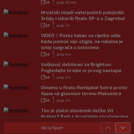
SK
prije 32 min
Hrvatski mladi vaterpolisti pobijedili
Srbiju i izborili finale SP-a u Zagrebu!
|
SK
prije 1 h
VIDEO / Potez kakav se rijetko viđa:
Kada pomoć nije stigla, na rukama je
iznio suigrača u bolovima
|
SK
prije 4 h
Vušković debitirao za Brighton:
Pogledajte brojke iz prvog nastupa
|
SK
prije 2 h
Dinamo u finalu Ramljaka! Sutra protiv
Ajaxa na glavnom terenu Maksimira
|
SK
prije 2 h
Tko je zlatni slovenski dečko Vit
Hrabar? Radi s hrvatskim stručnjacima,
voli Hezonju…
Idi na Sport
|
SK
prije 2 h