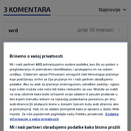
3 KOMENTARA
Najnovije
prije 10 mjeseci
wrd
dve budaletine prvoklasne
Brinemo o vašoj privatnosti
Odgovor
Mi i naši partneri
603
pohranjujemo osobne podatke, kao što su podaci o
pregledavanju ili jedinstveni identifikatori, i pristupamo im na vašem
uređaju. Odabirom opcije Prihvaćam omogućit ćete tehnologije praćenja
koje podržavaju svrhe za čije pružanje mi i naši partneri obrađujemo
prije 10 mjeseci
Keko
podatke. Ako su alati za praćenje onemogućeni, određeni sadržaj i oglasi
koje vidite možda više neće biti toliko relevantni za vas. Možete se vratiti
na ovaj izbornik kako biste izmijenili svoje odabire ili povukli pristanak u
bilo kojem trenutku klikom na Upravljaj postavkama poveznicu pri dnu
Gnjida se šeta po svijetu jede pije i prosi a
web-stranice [ili plutajuće ikone u donjem lijevom kutu web stranice, ako
Ukrajina sve manja i manja!
je primjenjivo]. Vaši će se odabiri primijeniti kako je opisano u dijelu Web-
mjesto. Za više pojedinosti pogledajte našu Politiku privatnosti.
Dodatne
Odgovor
informacije o vašoj privatnosti
Mi i naši partneri obrađujemo podatke kako bismo pružili