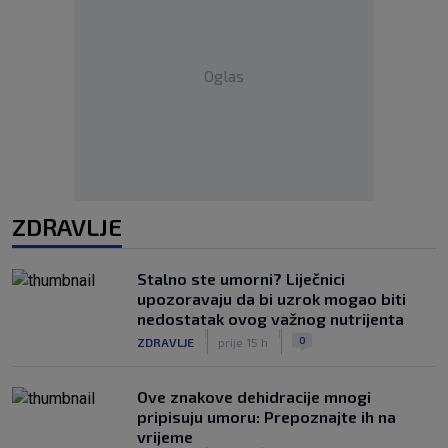
Oglas
ZDRAVLJE
Stalno ste umorni? Liječnici
upozoravaju da bi uzrok mogao biti
nedostatak ovog važnog nutrijenta
|
|
0
ZDRAVLJE
prije 15 h
Ove znakove dehidracije mnogi
pripisuju umoru: Prepoznajte ih na
vrijeme