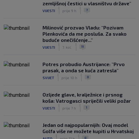
zemljišnoj čestici u vlasništvu države"
|
|
7
VIJESTI
prije 9 h
Milinović prozvao Vladu: "Pozivam
Plenkovića da me posluša. Za svako
buduće onečišćenje..."
|
|
11
VIJESTI
7. kol.
Potres probudio Austrijance: "Prvo
prasak, a onda se kuća zatresla"
|
|
0
SVIJET
prije 10 h
Ozljede glave, kralježnice i prsnog
koša: Vatrogasci spriječili veliki požar
|
|
1
VIJESTI
prije 7 h
Jedan od najpopularnijih: Ovaj model
Golfa više ne možete kupiti u Hrvatskoj
|
|
0
AUTO
prije 11 h