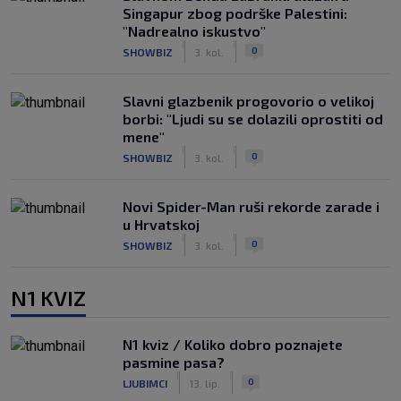
Singapur zbog podrške Palestini:
"Nadrealno iskustvo"
|
|
0
SHOWBIZ
3. kol.
Slavni glazbenik progovorio o velikoj
borbi: "Ljudi su se dolazili oprostiti od
mene"
|
|
0
SHOWBIZ
3. kol.
Novi Spider-Man ruši rekorde zarade i
u Hrvatskoj
|
|
0
SHOWBIZ
3. kol.
N1 KVIZ
N1 kviz / Koliko dobro poznajete
pasmine pasa?
|
|
0
LJUBIMCI
13. lip.