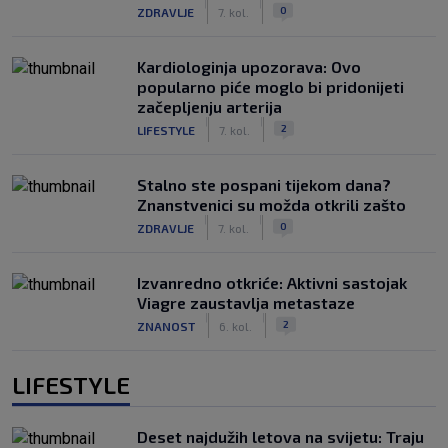
|
|
0
ZDRAVLJE
7. kol.
Kardiologinja upozorava: Ovo
popularno piće moglo bi pridonijeti
začepljenju arterija
|
|
2
LIFESTYLE
7. kol.
Stalno ste pospani tijekom dana?
Znanstvenici su možda otkrili zašto
|
|
0
ZDRAVLJE
7. kol.
Izvanredno otkriće: Aktivni sastojak
Viagre zaustavlja metastaze
|
|
2
ZNANOST
6. kol.
LIFESTYLE
Deset najdužih letova na svijetu: Traju