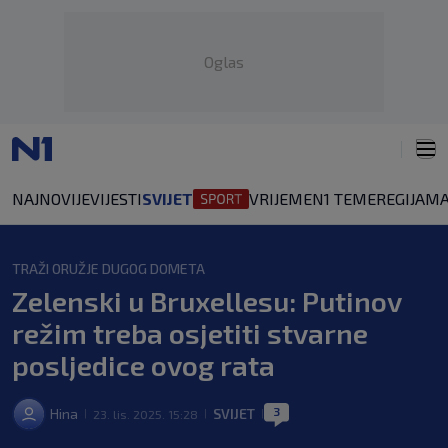
Oglas
NAJNOVIJE
VIJESTI
SVIJET
VRIJEME
N1 TEME
REGIJA
MA
TRAŽI ORUŽJE DUGOG DOMETA
Zelenski u Bruxellesu: Putinov
režim treba osjetiti stvarne
posljedice ovog rata
3
Hina
SVIJET
23. lis. 2025. 15:28
|
|
|