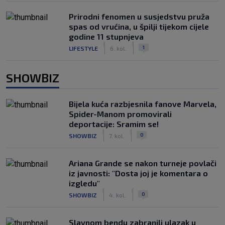
Prirodni fenomen u susjedstvu pruža
spas od vrućina, u špilji tijekom cijele
godine 11 stupnjeva
|
|
1
LIFESTYLE
6. kol.
SHOWBIZ
Bijela kuća razbjesnila fanove Marvela,
Spider-Manom promovirali
deportacije: Sramim se!
|
|
0
SHOWBIZ
7. kol.
Ariana Grande se nakon turneje povlači
iz javnosti: "Dosta joj je komentara o
izgledu"
|
|
0
SHOWBIZ
4. kol.
Slavnom bendu zabranili ulazak u