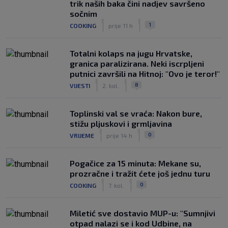
trik naših baka čini nadjev savršeno
sočnim
|
|
1
COOKING
prije 11 h
Totalni kolaps na jugu Hrvatske,
granica paralizirana. Neki iscrpljeni
putnici završili na Hitnoj: "Ovo je teror!"
|
|
8
VIJESTI
2. kol.
Toplinski val se vraća: Nakon bure,
stižu pljuskovi i grmljavina
|
|
0
VRIJEME
prije 14 h
Pogačice za 15 minuta: Mekane su,
prozračne i tražit ćete još jednu turu
|
|
0
COOKING
7. kol.
Miletić sve dostavio MUP-u: "Sumnjivi
otpad nalazi se i kod Udbine, na