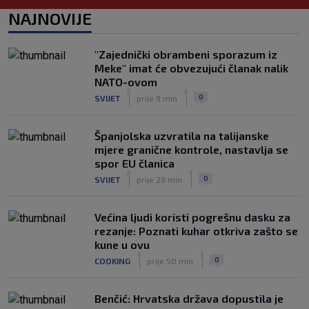
Vodič za prvenstvo Nizozemske na SK:
NAJNOVIJE
PSV juri rekord, spektakularna
pojačanja u Ajaxu, a posebna priča su
Hrvati
"Zajednički obrambeni sporazum iz
|
Meke" imat će obvezujući članak nalik
SK
prije 5 h
NATO-ovom
Slatke muke za Bilića: Bio je na širem
|
|
0
SVIJET
prije 9 min
popisu Vatrenih za SP, a sada je
pogotkom ušao u sezonu
|
Španjolska uzvratila na talijanske
SK
prije 4 h
mjere granične kontrole, nastavlja se
spor EU članica
|
|
0
SVIJET
prije 29 min
Većina ljudi koristi pogrešnu dasku za
rezanje: Poznati kuhar otkriva zašto se
kune u ovu
|
|
0
COOKING
prije 50 min
Benčić: Hrvatska država dopustila je