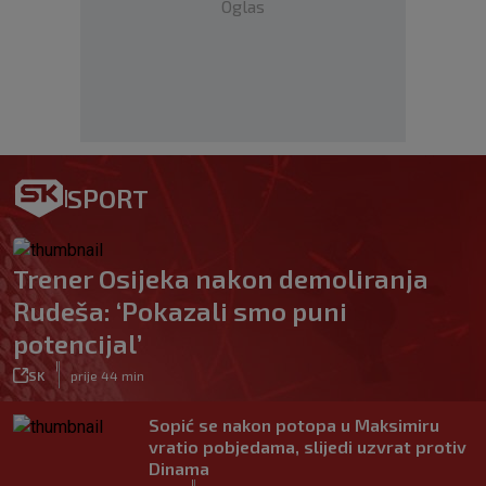
Oglas
SPORT
Trener Osijeka nakon demoliranja
Rudeša: ‘Pokazali smo puni
potencijal’
|
SK
prije 44 min
Sopić se nakon potopa u Maksimiru
vratio pobjedama, slijedi uzvrat protiv
Dinama
|