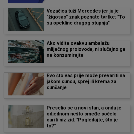
Vozačica tuži Mercedes jer ju je
"žigosao" znak poznate tvrtke: "To
su opekline drugog stupnja"
Ako vidite ovakvu ambalažu
mliječnog proizvoda, ni slučajno ga
ne konzumirajte
Evo što vas prije može prevariti na
jakom suncu, sprej ili krema za
sunčanje
Preselio se u novi stan, a onda je
odjednom nešto smeđe počelo
curiti niz zid: "Pogledajte, što je
to?"