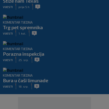
Stiže nam Texas
|
|
1
VIJESTI
prije 5 h
KOMENTAR TJEDNA
Trg pet spremnika
|
|
5
VIJESTI
1. kol.
KOMENTAR TJEDNA
Porazna inspekcija
|
|
11
VIJESTI
25. srp.
KOMENTAR TJEDNA
Bura u čaši limunade
|
|
0
VIJESTI
18. srp.