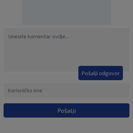
Pošalji odgovor
Pošalji