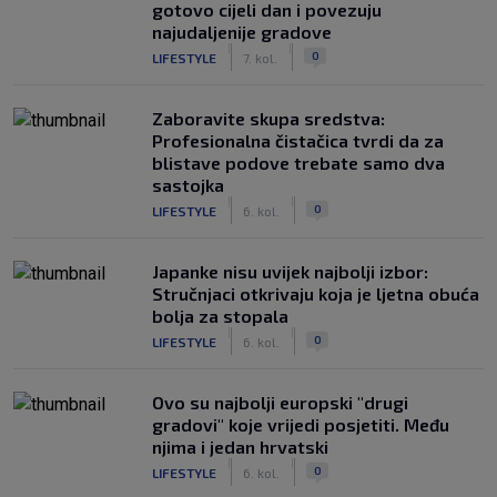
gotovo cijeli dan i povezuju
najudaljenije gradove
|
|
0
LIFESTYLE
7. kol.
Zaboravite skupa sredstva:
Profesionalna čistačica tvrdi da za
blistave podove trebate samo dva
sastojka
|
|
0
LIFESTYLE
6. kol.
Japanke nisu uvijek najbolji izbor:
Stručnjaci otkrivaju koja je ljetna obuća
bolja za stopala
|
|
0
LIFESTYLE
6. kol.
Ovo su najbolji europski "drugi
gradovi" koje vrijedi posjetiti. Među
njima i jedan hrvatski
|
|
0
LIFESTYLE
6. kol.