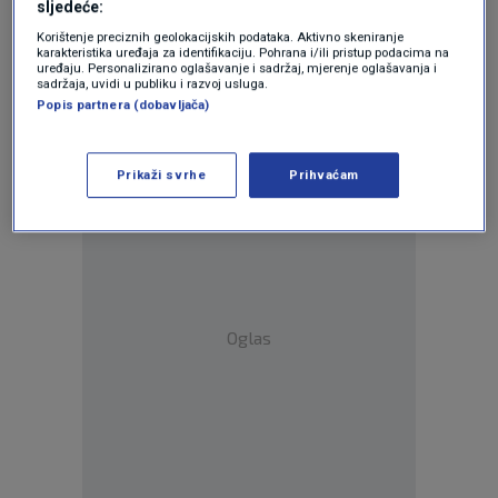
sljedeće:
prije 10 mjeseci
zztop
Korištenje preciznih geolokacijskih podataka. Aktivno skeniranje
karakteristika uređaja za identifikaciju. Pohrana i/ili pristup podacima na
uređaju. Personalizirano oglašavanje i sadržaj, mjerenje oglašavanja i
A RUSI SELO PO SELO I TAKO DVA U
sadržaja, uvidi u publiku i razvoj usluga.
ZADNJIH MJESEC DANA , HIHIHIHIHI ...
Popis partnera (dobavljača)
Prikaži svrhe
Prihvaćam
Oglas