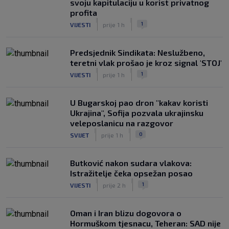
svoju kapitulaciju u korist privatnog
profita
|
|
1
VIJESTI
prije 1 h
Predsjednik Sindikata: Neslužbeno,
teretni vlak prošao je kroz signal 'STOJ'
|
|
1
VIJESTI
prije 1 h
U Bugarskoj pao dron "kakav koristi
Ukrajina", Sofija pozvala ukrajinsku
veleposlanicu na razgovor
|
|
0
SVIJET
prije 1 h
Butković nakon sudara vlakova:
Istražitelje čeka opsežan posao
|
|
1
VIJESTI
prije 2 h
Oman i Iran blizu dogovora o
Hormuškom tjesnacu, Teheran: SAD nije