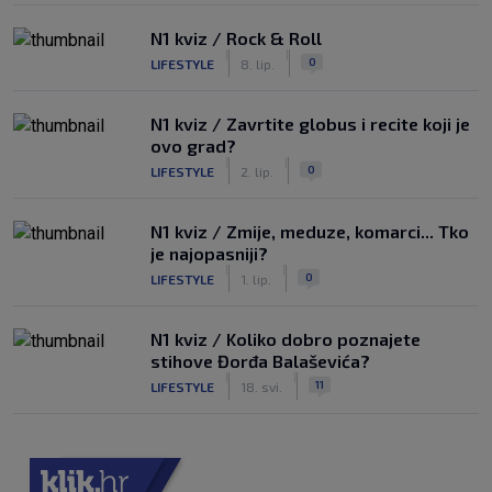
N1 kviz / Rock & Roll
|
|
0
LIFESTYLE
8. lip.
N1 kviz / Zavrtite globus i recite koji je
ovo grad?
|
|
0
LIFESTYLE
2. lip.
N1 kviz / Zmije, meduze, komarci... Tko
je najopasniji?
|
|
0
LIFESTYLE
1. lip.
N1 kviz / Koliko dobro poznajete
stihove Đorđa Balaševića?
|
|
11
LIFESTYLE
18. svi.