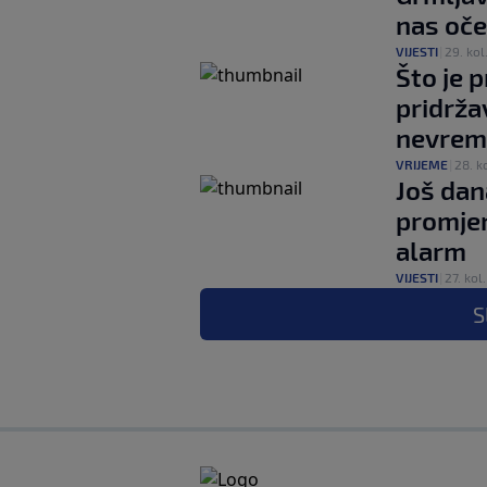
nas oče
VIJESTI
|
29. kol
Što je 
pridrža
nevrem
VRIJEME
|
28. ko
Još dan
promjen
alarm
VIJESTI
|
27. kol.
S