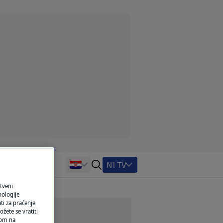
N1 TV
tveni
nologije
ti za praćenje
žete se vratiti
ikom na