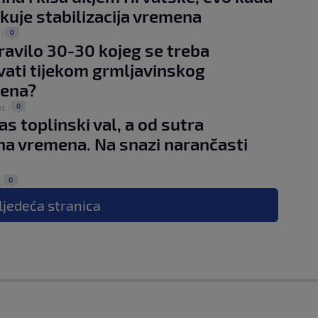
kuje stabilizacija vremena
0
.
|
pravilo 30-30 kojeg se treba
vati tijekom grmljavinskog
ena?
0
l.
|
as toplinski val, a od sutra
a vremena. Na snazi narančasti
0
|
ljedeća
stranica