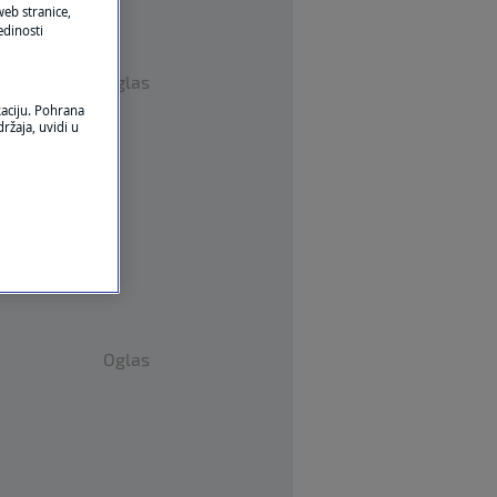
eb stranice,
edinosti
Oglas
kaciju. Pohrana
ržaja, uvidi u
Oglas