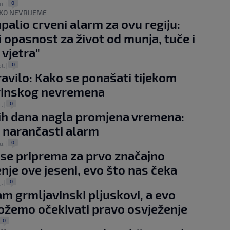
0
u.
|
KO NEVRIJEME
alio crveni alarm za ovu regiju:
i opasnost za život od munja, tuče i
 vjetra"
0
l.
|
avilo: Kako se ponašati tijekom
vinskog nevremena
0
i.
|
ih dana nagla promjena vremena:
 narančasti alarm
0
u.
|
se priprema za prvo značajno
nje ove jeseni, evo što nas čeka
0
j.
|
am grmljavinski pljuskovi, a evo
žemo očekivati pravo osvježenje
0