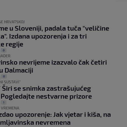
SE HRVATSKOJ
me u Sloveniji, padala tuča "veličine
a". Izdana upozorenja i za tri
e regije
0
|
NADER
insko nevrijeme izazvalo čak četiri
u Dalmaciji
0
|
NI SUSTAVI"
 Širi se snimka zastrašujućeg
 Pogledajte nestvarne prizore
1
|
E VREMENA
dao upozorenje: Jak vjetar i kiša, na
rmljavinska nevremena