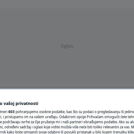
Oglas
VRIJEME
 vašoj privatnosti
N1 TEME
rtneri
603
pohranjujemo osobne podatke, kao što su podaci o pregledavanju ili jedins
ori, i pristupamo im na vašem uređaju. Odabirom opcije Prihvaćam omogućit ćete teh
REGIJA
e podržavaju svrhe za čije pružanje mi i naši partneri obrađujemo podatke. Ako su ala
IJEME
 određeni sadržaj i oglasi koje vidite možda više neće biti toliko relevantni za vas. Mo
rnik kako biste izmijenili svoje odabire ili povukli pristanak u bilo kojem trenutku kl