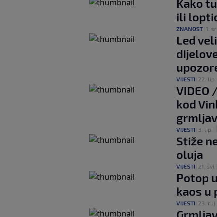
Kako tu
ili lop
ZNANOST
|
1. sr
Led vel
dijelov
upozor
VIJESTI
|
22. lip.
VIDEO /
kod Vin
grmlja
VIJESTI
|
3. lip.
|
Stiže n
oluja
VIJESTI
|
21. svi.
Potop u
kaos u
VIJESTI
|
23. ruj.
Grmljav