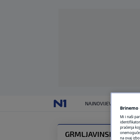
NAJNOVIJE
VIJESTI
SVIJET
Brinemo o
Mi i naši pa
identifikat
praćenja koj
GRMLJAVINSKO NEVR
onemogućeni,
na ovaj izbo