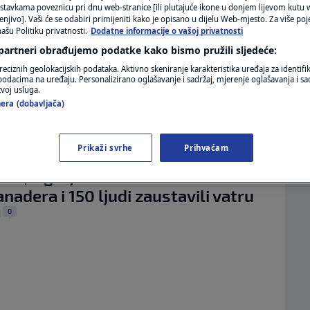
MAGAZIN
stavkama poveznicu pri dnu web-stranice [ili plutajuće ikone u donjem lijevom kutu w
 DALMACIJI
enjivo]. Vaši će se odabiri primijeniti kako je opisano u dijelu Web-mjesto. Za više poj
oma izazvao požar u Makarskoj, na
ašu Politiku privatnosti.
Dodatne informacije o vašoj privatnosti
N1 KOMENTAR
opet meteotsunami
 partneri obrađujemo podatke kako bismo pružili sljedeće:
KOLUMNE
0
.
|
reciznih geolokacijskih podataka. Aktivno skeniranje karakteristika uređaja za identifi
JEME
p podacima na uređaju. Personalizirano oglašavanje i sadržaj, mjerenje oglašavanja i sad
dao crveno upozorenje: Večeras
zvoj usluga.
N1(DIS)INFO
era (dobavljača)
pasno nevrijeme u dio Hrvatske
KLIMATSKE PROMJENE
1
|
KO NEVRIJEME
Prikaži svrhe
Prihvaćam
IDEO Požar na Čiovu pod
FOTO
om, izgorjelo oko 100 hektara:
VIDEO
anadera i 150 ljudi zaustavili vatru
0
|