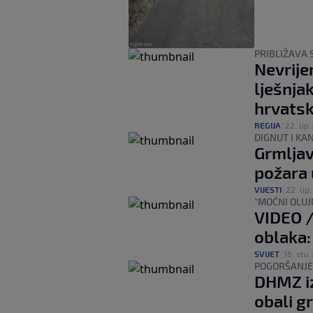
PRIBLIŽAVA 
Nevrije
lješnjak
hrvatsk
REGIJA
|
22. lip.
DIGNUT I KA
Grmljav
požara 
VIJESTI
|
22. lip.
"MOĆNI OLUJ
VIDEO /
oblaka:
SVIJET
|
16. stu.
POGORŠANJ
DHMZ iz
obali g