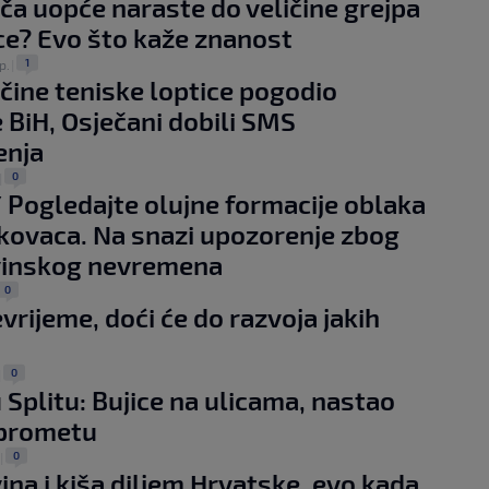
ča uopće naraste do veličine grejpa
tice? Evo što kaže znanost
1
p.
|
ičine teniske loptice pogodio
e BiH, Osječani dobili SMS
enja
0
|
 Pogledajte olujne formacije oblaka
kovaca. Na snazi upozorenje zbog
vinskog nevremena
0
evrijeme, doći će do razvoja jakih
0
|
 Splitu: Bujice na ulicama, nastao
 prometu
0
|
ina i kiša diljem Hrvatske, evo kada