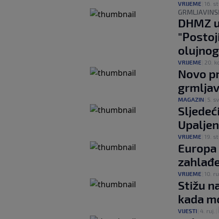
VRIJEME
|
16. st
GRMLJAVINS
DHMZ up
"Postoj
olujnog
VRIJEME
|
20. ko
Novo pr
grmlja
MAGAZIN
|
5. sv
Sljedeć
Upaljen
VRIJEME
|
19. st
Europa 
zahlađe
VRIJEME
|
10. ru
Stižu n
kada mo
VIJESTI
|
4. ruj.
|