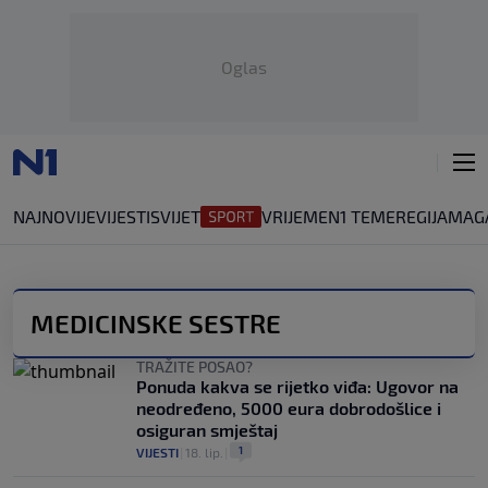
Oglas
NAJNOVIJE
VIJESTI
SVIJET
VRIJEME
N1 TEME
REGIJA
MAG
MEDICINSKE SESTRE
TRAŽITE POSAO?
Ponuda kakva se rijetko viđa: Ugovor na
neodređeno, 5000 eura dobrodošlice i
osiguran smještaj
1
VIJESTI
|
18. lip.
|