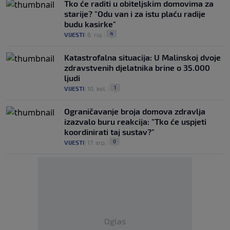
Tko će raditi u obiteljskim domovima za
starije? "Odu van i za istu plaću radije
budu kasirke"
4
VIJESTI
|
6. ruj.
|
Katastrofalna situacija: U Malinskoj dvoje
zdravstvenih djelatnika brine o 35.000
ljudi
1
VIJESTI
|
10. kol.
|
Ograničavanje broja domova zdravlja
izazvalo buru reakcija: "Tko će uspjeti
koordinirati taj sustav?"
0
VIJESTI
|
17. srp.
|
Oglas