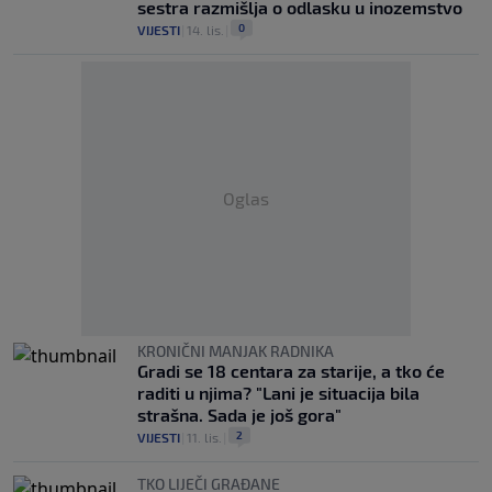
sestra razmišlja o odlasku u inozemstvo
0
VIJESTI
|
14. lis.
|
Oglas
KRONIČNI MANJAK RADNIKA
Gradi se 18 centara za starije, a tko će
raditi u njima? "Lani je situacija bila
strašna. Sada je još gora"
2
VIJESTI
|
11. lis.
|
TKO LIJEČI GRAĐANE