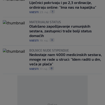
Liječnici pokrivaju i po 2,3 ordinacije,
ordiniraju online: "Ima nas na kapaljku"
1
VIJESTI
|
23. ruj.
|
MATERIJALNI STATUS
Olakšano zapošljavanje rumunjskih
sestara, zastupnici traže bolji status
domaćih
3
VIJESTI
|
19. ruj.
|
BOLNICE NUDE STIPENDIJE
Nedostaje nam 4000 medicinskih sestara,
mnoge ne rade u struci: "Idem raditi u dm,
veća je plaća"
0
VIJESTI
|
17. ruj.
|
Oglas