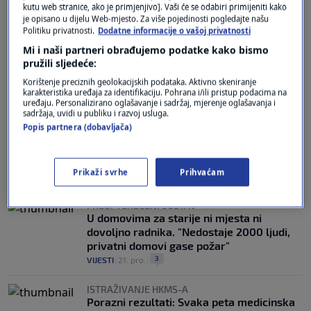
kutu web stranice, ako je primjenjivo]. Vaši će se odabiri primijeniti kako
je opisano u dijelu Web-mjesto. Za više pojedinosti pogledajte našu
Politiku privatnosti.
Dodatne informacije o vašoj privatnosti
TRENDOVI SE MIJENJAJU
Nakon 10 godina Njemačke vratile se u
Mi i naši partneri obrađujemo podatke kako bismo
pružili sljedeće:
Hrvatsku: "Plaće medicinskih sestara su i
dalje premale, ali..."
Korištenje preciznih geolokacijskih podataka. Aktivno skeniranje
1
LIFESTYLE
|
30. ožu.
|
karakteristika uređaja za identifikaciju. Pohrana i/ili pristup podacima na
uređaju. Personalizirano oglašavanje i sadržaj, mjerenje oglašavanja i
sadržaja, uvidi u publiku i razvoj usluga.
BROJKE SVE GOVORE
Popis partnera (dobavljača)
Nakon masovnog egzodusa u zapadnu
Europu, sestre i liječnici vraćaju se u
Hrvatsku. Prvi put smo u plusu
Prikaži svrhe
Prihvaćam
1
VIJESTI
|
18. ožu.
|
PREOPTEREĆENI SUSTAV
U domovima za starije ni mjesta ni
dovoljno radnika. "Nedostaje 2000 ljudi,
privatni domovi gase požar"
3
VIJESTI
|
21. pro.
|
ISTRAŽIVANJE HKMS-A
Porazni rezultati: Svaka peta medicinska