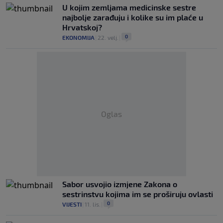
U kojim zemljama medicinske sestre
najbolje zarađuju i kolike su im plaće u
Hrvatskoj?
0
EKONOMIJA
|
22. velj.
|
Oglas
Sabor usvojio izmjene Zakona o
sestrinstvu kojima im se proširuju ovlasti
0
VIJESTI
|
11. lis.
|