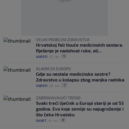
VELIKI PROBLEM ZDRAVSTVA
Hrvatskoj fali tisuće medicinskih sestara.
Rješenje je nadohvat ruke, ali...
5
VIJESTI
|
25. lip.
|
ALARM ZA EUROPU
Gdje su nestale medicinske sestre?
Zdravstvo u kolapsu zbog manjka radnika
7
VIJESTI
|
29. svi.
|
ZABRINJAVAJUĆI TREND
Svaki treći liječnik u Europi stariji je od 55
godina. Evo koje zemlje su najugroženije i
što čeka Hrvatsku
0
SVIJET
|
14. svi.
|