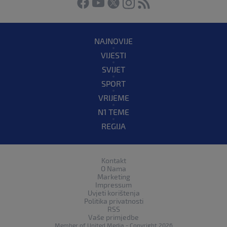
NAJNOVIJE
VIJESTI
SVIJET
SPORT
VRIJEME
N1 TEME
REGIJA
Kontakt
O Nama
Marketing
Impressum
Uvjeti korištenja
Politika privatnosti
RSS
Vaše primjedbe
Member of
United Media
- Copyright 2026