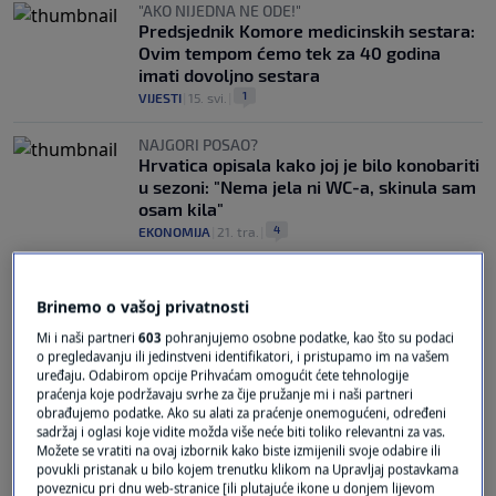
"AKO NIJEDNA NE ODE!"
Predsjednik Komore medicinskih sestara:
Ovim tempom ćemo tek za 40 godina
imati dovoljno sestara
1
VIJESTI
|
15. svi.
|
NAJGORI POSAO?
Hrvatica opisala kako joj je bilo konobariti
u sezoni: "Nema jela ni WC-a, skinula sam
osam kila"
4
EKONOMIJA
|
21. tra.
|
Brinemo o vašoj privatnosti
Mi i naši partneri
603
pohranjujemo osobne podatke, kao što su podaci
o pregledavanju ili jedinstveni identifikatori, i pristupamo im na vašem
uređaju. Odabirom opcije Prihvaćam omogućit ćete tehnologije
praćenja koje podržavaju svrhe za čije pružanje mi i naši partneri
Oglas
obrađujemo podatke. Ako su alati za praćenje onemogućeni, određeni
sadržaj i oglasi koje vidite možda više neće biti toliko relevantni za vas.
Možete se vratiti na ovaj izbornik kako biste izmijenili svoje odabire ili
povukli pristanak u bilo kojem trenutku klikom na Upravljaj postavkama
poveznicu pri dnu web-stranice [ili plutajuće ikone u donjem lijevom