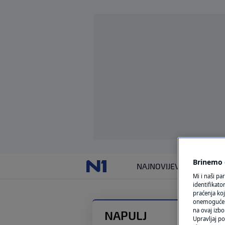
Brinemo o
NAJNOVIJE
VIJESTI
SVIJET
Mi i naši pa
identifikat
praćenja koj
onemogućeni,
na ovaj izbo
NAPULJ
Upravljaj po