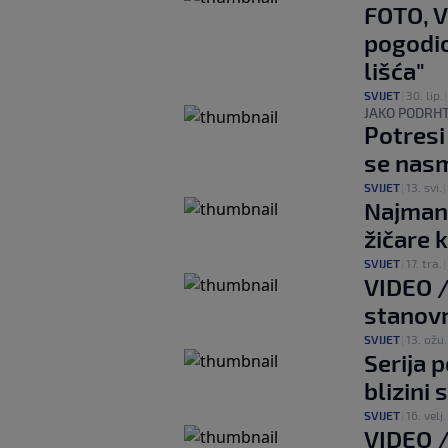
FOTO, V
pogodio
lišća"
SVIJET
|
30. lip.
JAKO PODRH
Potresi
se nasm
SVIJET
|
13. svi.
|
Najmanj
žičare 
SVIJET
|
17. tra.
|
VIDEO /
stanovni
SVIJET
|
13. ožu.
Serija 
blizini
SVIJET
|
16. velj.
VIDEO /