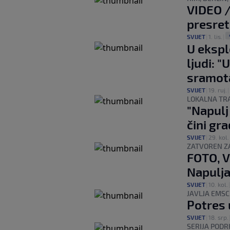
VIDEO /
presret
SVIJET
|
1. lis.
|
U ekspl
ljudi: "
sramot
SVIJET
|
19. ruj.
|
LOKALNA TRA
"Napulj
čini gr
SVIJET
|
29. kol.
ZATVOREN Z
FOTO, VI
Napulj
SVIJET
|
10. kol.
JAVLJA EMSC
Potres 
SVIJET
|
18. srp.
SERIJA POD