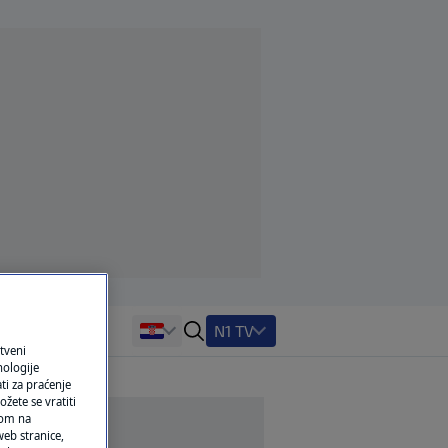
N1 TV
tveni
nologije
ti za praćenje
žete se vratiti
ikom na
eb stranice,