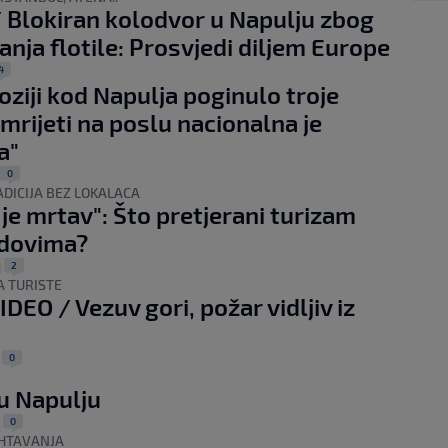
 Blokiran kolodvor u Napulju zbog
anja flotile: Prosvjedi diljem Europe
4
oziji kod Napulja poginulo troje
Umrijeti na poslu nacionalna je
a"
0
DICIJA BEZ LOKALACA
 je mrtav": Što pretjerani turizam
adovima?
2
|
A TURISTE
DEO / Vezuv gori, požar vidljiv iz
a
0
|
u Napulju
0
|
RHTAVANJA