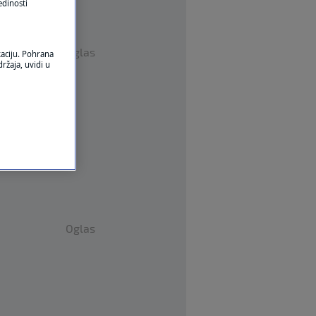
edinosti
Oglas
kaciju. Pohrana
ržaja, uvidi u
Oglas