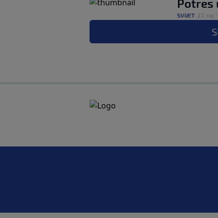
Potres u
SVIJET
|
27. ruj.
|
S