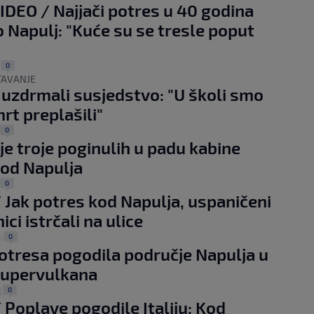
IDEO / Najjači potres u 40 godina
 Napulj: "Kuće su se tresle poput
0
|
TAVANJE
 uzdrmali susjedstvo: "U školi smo
rt preplašili"
0
e troje poginulih u padu kabine
kod Napulja
0
 Jak potres kod Napulja, uspaničeni
ci istrčali na ulice
0
|
potresa pogodila područje Napulja u
 supervulkana
0
|
 Poplave pogodile Italiju: Kod