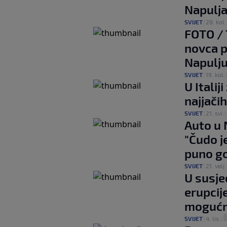
Napulja
SVIJET
|
28. kol.
FOTO / 
novca p
Napulj
SVIJET
|
19. kol.
U Itali
najjači
SVIJET
|
21. svi.
|
Auto u 
"Čudo j
puno g
SVIJET
|
21. velj.
U susje
erupcij
mogućno
SVIJET
|
4. lis.
|