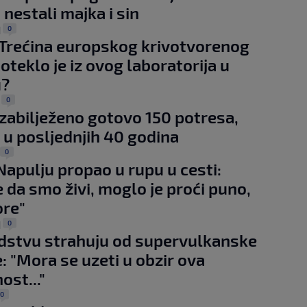
 nestali majka i sin
0
|
Trećina europskog krivotvorenog
oteklo je iz ovog laboratorija u
u?
0
|
ji zabilježeno gotovo 150 potresa,
h u posljednjih 40 godina
0
Napulju propao u rupu u cesti:
e da smo živi, moglo je proći puno,
ore"
0
|
dstvu strahuju od supervulkanske
e: "Mora se uzeti u obzir ova
st..."
0