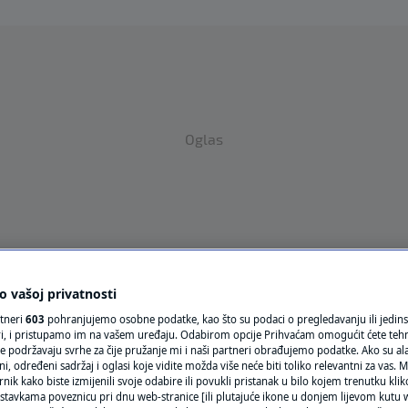
Oglas
 vašoj privatnosti
VRIJEME
rtneri
603
pohranjujemo osobne podatke, kao što su podaci o pregledavanju ili jedins
N1 TEME
ori, i pristupamo im na vašem uređaju. Odabirom opcije Prihvaćam omogućit ćete teh
e podržavaju svrhe za čije pružanje mi i naši partneri obrađujemo podatke. Ako su ala
 određeni sadržaj i oglasi koje vidite možda više neće biti toliko relevantni za vas. Mo
REGIJA
rnik kako biste izmijenili svoje odabire ili povukli pristanak u bilo kojem trenutku kl
stavkama poveznicu pri dnu web-stranice [ili plutajuće ikone u donjem lijevom kutu w