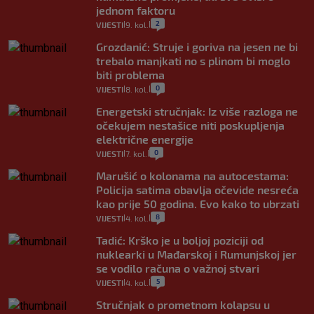
jednom faktoru
2
VIJESTI
9. kol.
|
|
Grozdanić: Struje i goriva na jesen ne bi
trebalo manjkati no s plinom bi moglo
biti problema
0
VIJESTI
8. kol.
|
|
Energetski stručnjak: Iz više razloga ne
očekujem nestašice niti poskupljenja
električne energije
0
VIJESTI
7. kol.
|
|
Marušić o kolonama na autocestama:
Policija satima obavlja očevide nesreća
kao prije 50 godina. Evo kako to ubrzati
8
VIJESTI
4. kol.
|
|
Tadić: Krško je u boljoj poziciji od
nuklearki u Mađarskoj i Rumunjskoj jer
se vodilo računa o važnoj stvari
5
VIJESTI
4. kol.
|
|
Stručnjak o prometnom kolapsu u