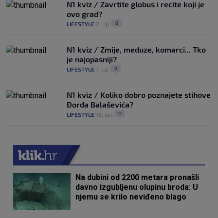
N1 kviz / Zavrtite globus i recite koji je
ovo grad?
0
LIFESTYLE
2. lip.
|
|
N1 kviz / Zmije, meduze, komarci... Tko
je najopasniji?
0
LIFESTYLE
1. lip.
|
|
N1 kviz / Koliko dobro poznajete stihove
Đorđa Balaševića?
11
LIFESTYLE
18. svi.
|
|
Na dubini od 2200 metara pronašli
davno izgubljenu olupinu broda: U
njemu se krilo neviđeno blago