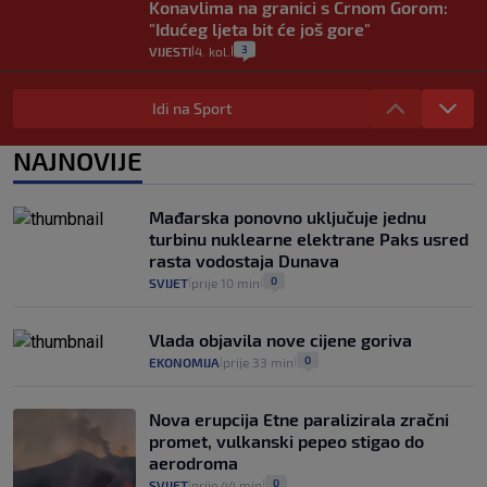
Konavlima na granici s Crnom Gorom:
"Idućeg ljeta bit će još gore"
3
VIJESTI
4. kol.
|
|
Iz Hrvatske u Italiju može se i preko
mora. Provjerili smo brodske linije i
Idi na Sport
cijene
2
VIJESTI
3. kol.
NAJNOVIJE
|
|
Uzgajivač objasnio zašto kilogram
rajčica košta deset eura: "Nećete ih
Mađarska ponovno uključuje jednu
vidjeti na akcijama u trgovinama"
turbinu nuklearne elektrane Paks usred
8
VIJESTI
3. kol.
|
|
rasta vodostaja Dunava
0
SVIJET
prije 10 min
|
|
Vlada objavila nove cijene goriva
0
EKONOMIJA
prije 33 min
|
|
Nova erupcija Etne paralizirala zračni
promet, vulkanski pepeo stigao do
aerodroma
0
SVIJET
prije 44 min
|
|