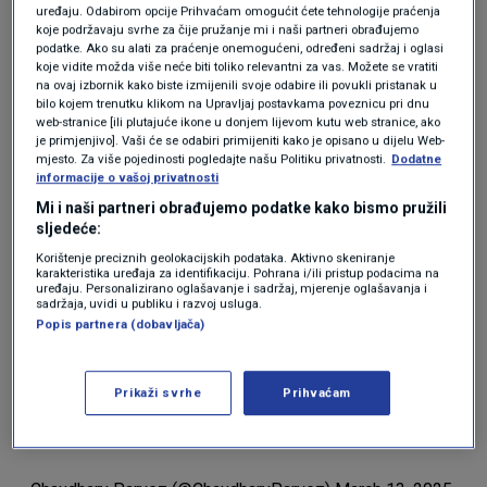
uređaju. Odabirom opcije Prihvaćam omogućit ćete tehnologije praćenja
koje podržavaju svrhe za čije pružanje mi i naši partneri obrađujemo
Ovaj se potres osjetio se u nekoliko područja regije
podatke. Ako su alati za praćenje onemogućeni, određeni sadržaj i oglasi
Campanije, izvijestili su talijanski mediji.
koje vidite možda više neće biti toliko relevantni za vas. Možete se vratiti
na ovaj izbornik kako biste izmijenili svoje odabire ili povukli pristanak u
bilo kojem trenutku klikom na Upravljaj postavkama poveznicu pri dnu
web-stranice [ili plutajuće ikone u donjem lijevom kutu web stranice, ako
je primjenjivo]. Vaši će se odabiri primijeniti kako je opisano u dijelu Web-
mjesto. Za više pojedinosti pogledajte našu Politiku privatnosti.
Dodatne
informacije o vašoj privatnosti
Mi i naši partneri obrađujemo podatke kako bismo pružili
sljedeće:
Korištenje preciznih geolokacijskih podataka. Aktivno skeniranje
karakteristika uređaja za identifikaciju. Pohrana i/ili pristup podacima na
uređaju. Personalizirano oglašavanje i sadržaj, mjerenje oglašavanja i
sadržaja, uvidi u publiku i razvoj usluga.
A 4.4 magnitude earthquake destroyed homes in Naples,
Popis partnera (dobavljača)
#Italy
.
#Naples
#Italy
#terremoto
#earthquake
#Sismo
#deprem
#CampiFlegrei
#Napoli
#terremoto
#Napoles
Prikaži svrhe
Prihvaćam
#Pozzuoli
pic.twitter.com/i5uXq5H0LA