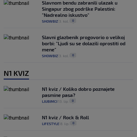
Slavnom bendu zabranili ulazak u
Singapur zbog podrške Palestini:
"Nadrealno iskustvo"
0
SHOWBIZ
3. kol.
|
|
Slavni glazbenik progovorio o velikoj
borbi: "Ljudi su se dolazili oprostiti od
mene"
0
SHOWBIZ
3. kol.
|
|
N1 KVIZ
N1 kviz / Koliko dobro poznajete
pasmine pasa?
0
LJUBIMCI
13. lip.
|
|
N1 kviz / Rock & Roll
0
LIFESTYLE
8. lip.
|
|