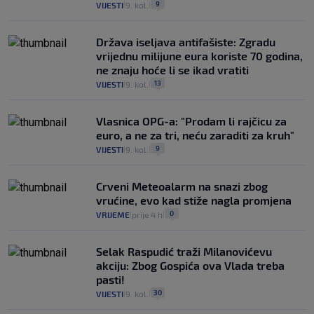
9
VIJESTI
9. kol.
|
|
Država iseljava antifašiste: Zgradu
vrijednu milijune eura koriste 70 godina,
ne znaju hoće li se ikad vratiti
13
VIJESTI
9. kol.
|
|
Vlasnica OPG-a: "Prodam li rajčicu za
euro, a ne za tri, neću zaraditi za kruh"
9
VIJESTI
9. kol.
|
|
Crveni Meteoalarm na snazi zbog
vrućine, evo kad stiže nagla promjena
0
VRIJEME
prije 4 h
|
|
Selak Raspudić traži Milanovićevu
akciju: Zbog Gospića ova Vlada treba
pasti!
30
VIJESTI
9. kol.
|
|