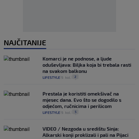
NAJČITANIJE
Komarci je ne podnose, a ljude
oduševljava: Biljka koja bi trebala rasti
na svakom balkonu
2
LIFESTYLE
9. kol.
|
|
Prestala je koristiti omekšivač na
mjesec dana. Evo što se dogodilo s
odjećom, ručnicima i perilicom
5
LIFESTYLE
9. kol.
|
|
VIDEO / Nezgoda u središtu Sinja:
Alkarski konji proklizali i pali na Pijaci