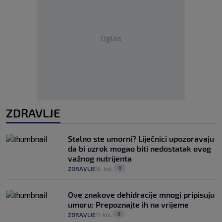
Oglas
ZDRAVLJE
Stalno ste umorni? Liječnici upozoravaju
da bi uzrok mogao biti nedostatak ovog
važnog nutrijenta
0
ZDRAVLJE
8. kol.
|
|
Ove znakove dehidracije mnogi pripisuju
umoru: Prepoznajte ih na vrijeme
0
ZDRAVLJE
7. kol.
|
|