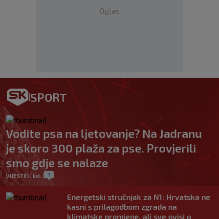
Oglas
SPORT
Vodite psa na ljetovanje? Na Jadranu
je skoro 300 plaža za pse. Provjerili
smo gdje se nalaze
1
VIJESTI
9. kol.
|
|
Energetski stručnjak za N1: Hrvatska ne
kasni s prilagodbom zgrada na
klimatske promjene, ali sve ovisi o