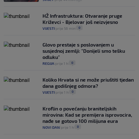
HŽ Infrastruktura: Otvaranje pruge
Križevci - Bjelovar još neizvjesno
0
VIJESTI
prije 56 min
|
|
Glovo prestaje s poslovanjem u
susjednoj zemlji: "Donijeli smo tešku
odluku"
0
REGIJA
prije 1 h
|
|
Koliko Hrvata si ne može priuštiti tjedan
dana godišnjeg odmora?
0
VIJESTI
prije 1 h
|
|
Kroflin o povećanju braniteljskih
mirovina: Kad se premijera isprovocira,
nađe se gotovo 100 milijuna eura
0
NOVI DAN
prije 1 h
|
|