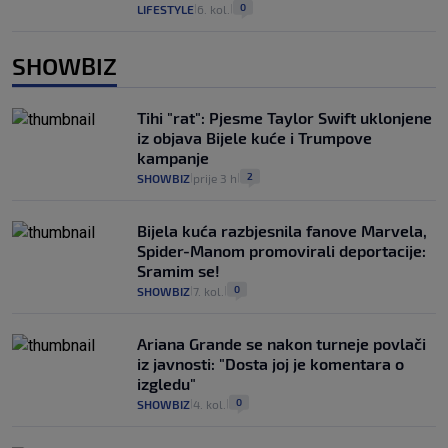
0
LIFESTYLE
6. kol.
|
|
SHOWBIZ
Tihi "rat": Pjesme Taylor Swift uklonjene
iz objava Bijele kuće i Trumpove
kampanje
2
SHOWBIZ
prije 3 h
|
|
Bijela kuća razbjesnila fanove Marvela,
Spider-Manom promovirali deportacije:
Sramim se!
0
SHOWBIZ
7. kol.
|
|
Ariana Grande se nakon turneje povlači
iz javnosti: "Dosta joj je komentara o
izgledu"
0
SHOWBIZ
4. kol.
|
|