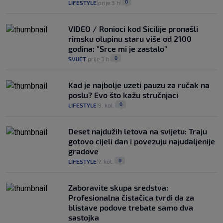
0
LIFESTYLE
prije 3 h
|
|
VIDEO / Ronioci kod Sicilije pronašli
rimsku olupinu staru više od 2100
godina: "Srce mi je zastalo"
0
SVIJET
prije 3 h
|
|
Kad je najbolje uzeti pauzu za ručak na
poslu? Evo što kažu stručnjaci
0
LIFESTYLE
9. kol.
|
|
Deset najdužih letova na svijetu: Traju
gotovo cijeli dan i povezuju najudaljenije
gradove
0
LIFESTYLE
7. kol.
|
|
Zaboravite skupa sredstva:
Profesionalna čistačica tvrdi da za
blistave podove trebate samo dva
sastojka