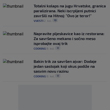
Totalni kolaps na jugu Hrvatske, granica
paralizirana. Neki iscrpljeni putnici
završili na Hitnoj: "Ovo je teror!"
10
VIJESTI
2. kol.
|
|
Napravite pljeskavice kao iz restorana:
Za savršeno mekano i sočno meso
isprobajte ovaj trik
0
COOKING
8. kol.
|
|
Bakin trik za savršen ajvar: Dodaje
jedan sastojak koji okus podiže na
sasvim novu razinu
0
COOKING
8. kol.
|
|