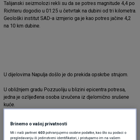
Talijanski seizmolozi rekli su da se potres magnitude 4,4 po
Richteru dogodio u 01:25 u četvrtak na dubini od tri kilometra.
Geološki institut SAD-a izmjerio ga je kao potres jačine 4,2
na 10 km dubine.
U dijelovima Napulja došlo je do prekida opskrbe strujom.
U obližnjem gradu Pozzuoliju u blizini epicentra potresa,
jedna je ozlijeđena osoba izvučena iz djelomično srušene
kuće.
Napulj se nalazi na Flegrejskim poljima, vulkanskom bazenu
Brinemo o vašoj privatnosti
zbog kojeg je to južno talijansko područje podložno
Mi i naši partneri
603
pohranjujemo osobne podatke, kao što su podaci o
potresima.
pregledavanju ili jedinstveni identifikatori, i pristupamo im na vašem