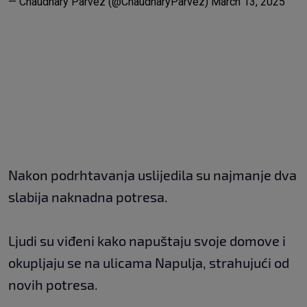
— Chaudhary Parvez (@ChaudharyParvez)
March 13, 2025
Nakon podrhtavanja uslijedila su najmanje dva
slabija naknadna potresa.
Ljudi su viđeni kako napuštaju svoje domove i
okupljaju se na ulicama Napulja, strahujući od
novih potresa.