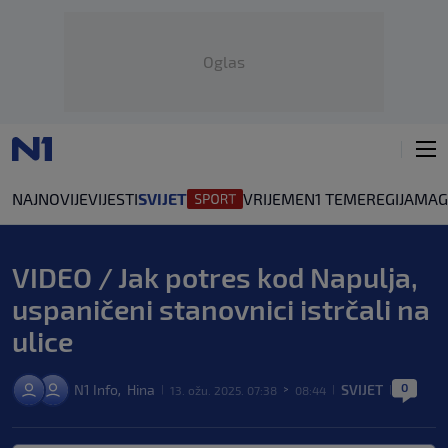
Oglas
NAJNOVIJE
VIJESTI
SVIJET
VRIJEME
N1 TEME
REGIJA
MAG
VIDEO / Jak potres kod Napulja,
uspaničeni stanovnici istrčali na
ulice
0
N1 Info
Hina
SVIJET
,
13. ožu. 2025. 07:38
08:44
|
>
|
|