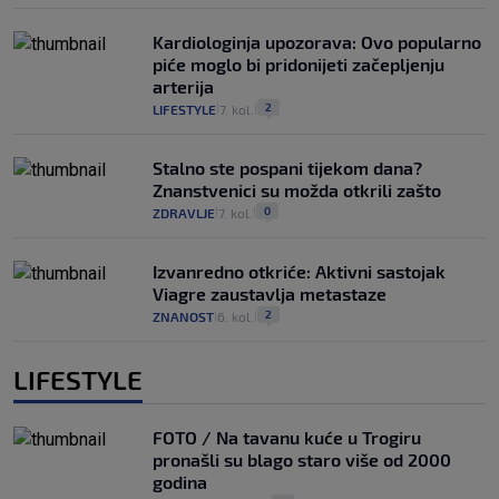
Kardiologinja upozorava: Ovo popularno
piće moglo bi pridonijeti začepljenju
arterija
2
LIFESTYLE
7. kol.
|
|
Stalno ste pospani tijekom dana?
Znanstvenici su možda otkrili zašto
0
ZDRAVLJE
7. kol.
|
|
Izvanredno otkriće: Aktivni sastojak
Viagre zaustavlja metastaze
2
ZNANOST
6. kol.
|
|
LIFESTYLE
FOTO / Na tavanu kuće u Trogiru
pronašli su blago staro više od 2000
godina