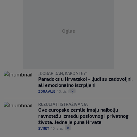
Oglas
„DOBAR DAN, KAKO STE?“
Paradoks u Hrvatskoj - ljudi su zadovoljni,
ali emocionalno iscrpljeni
0
ZDRAVLJE
|
10. lis.
|
REZULTATI ISTRAŽIVANJA
Ove europske zemlje imaju najbolju
ravnotežu između poslovnog i privatnog
života. Jedna je puna Hrvata
0
SVIJET
|
10. srp.
|