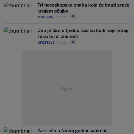
Tri horoskopska znaka koja će imati sreće
krajem ožujka
0
MAGAZIN
|
20. ožu.
|
Ovo je dan u tjednu kad su ljudi najsretniji.
Tako tvrdi znanost
0
LIFESTYLE
|
14. velj.
|
Oglas
Za sreću u Novoj godini svaki bi