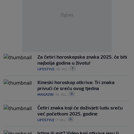
Oglas
Za četiri horoskopska znaka 2025. će biti
najbolja godina u životu!
1
LIFESTYLE
|
18. stu.
|
Kineski horoskop otkriva: Tri znaka
privući će sreću ovog tjedna
0
MAGAZIN
|
14. stu.
|
Četiri znaka koji će doživjeti ludu sreću
već početkom 2025. godine
0
LIFESTYLE
|
7. stu.
|
Istina ili mit? Video koji otkriva jesu li