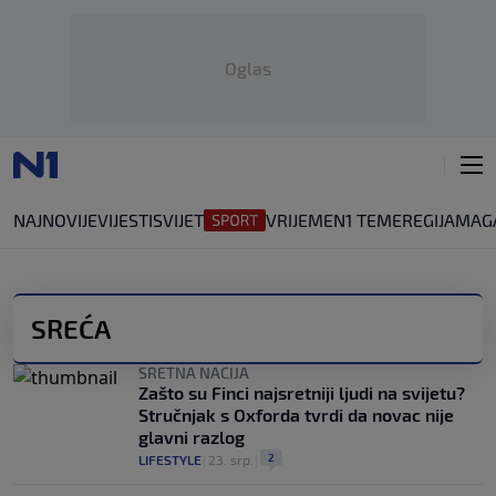
Oglas
NAJNOVIJE
VIJESTI
SVIJET
VRIJEME
N1 TEME
REGIJA
MAG
SREĆA
SRETNA NACIJA
Zašto su Finci najsretniji ljudi na svijetu?
Stručnjak s Oxforda tvrdi da novac nije
glavni razlog
2
LIFESTYLE
|
23. srp.
|