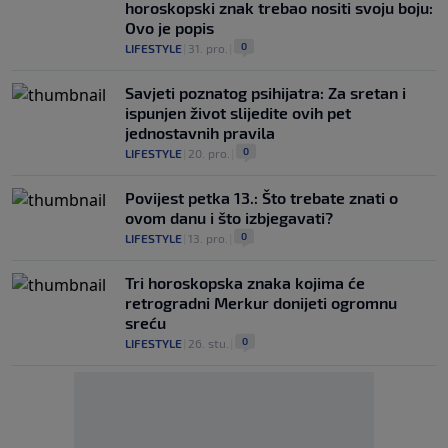
horoskopski znak trebao nositi svoju boju:
Ovo je popis
0
LIFESTYLE
|
31. pro.
|
Savjeti poznatog psihijatra: Za sretan i
ispunjen život slijedite ovih pet
jednostavnih pravila
0
LIFESTYLE
|
20. pro.
|
Povijest petka 13.: Što trebate znati o
ovom danu i što izbjegavati?
0
LIFESTYLE
|
13. pro.
|
Tri horoskopska znaka kojima će
retrogradni Merkur donijeti ogromnu
sreću
0
LIFESTYLE
|
26. stu.
|