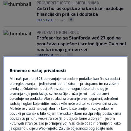
PROVJERITE JESTE LI MEĐU NJIMA
Za tri horoskopska znaka stiže razdoblje
financijskih prilika i dobitaka
0
LIFESTYLE
|
10. srp.
|
PREUZMITE KONTROLU
Profesorica sa Stanforda već 27 godina
proučava uspješne i sretne ljude: Ovih pet
navika imaju gotovo svi
1
LIFESTYLE
|
27. lip.
|
Brinemo o vašoj privatnosti
Mi i naši partneri
603
pohranjujemo osobne podatke, kao što su podaci
o pregledavanju ili jedinstveni identifikatori, i pristupamo im na vašem
uređaju. Odabirom opcije Prihvaćam omogućit ćete tehnologije
praćenja koje podržavaju svrhe za čije pružanje mi i naši partneri
obrađujemo podatke. Ako su alati za praćenje onemogućeni, određeni
Oglas
sadržaj i oglasi koje vidite možda više neće biti toliko relevantni za vas.
Možete se vratiti na ovaj izbornik kako biste izmijenili svoje odabire ili
povukli pristanak u bilo kojem trenutku klikom na Upravljaj postavkama
poveznicu pri dnu web-stranice [ili plutajuće ikone u donjem lijevom
kutu web stranice, ako je primjenjivo]. Vaši će se odabiri primijeniti kako
je opisano u dijelu Web-mjesto. Za više pojedinosti pogledajte našu