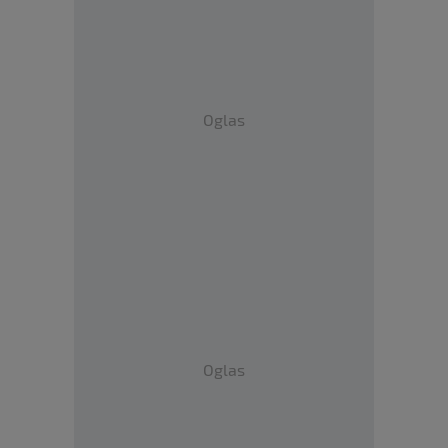
Oglas
Oglas