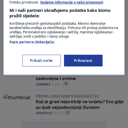
Politiku privatnosti.
Dodatne informacije o vašoj privatnosti
MIR I SKROMNOST
Mi i naši partneri obrađujemo podatke kako bismo
Ovo je Einsteinova formula za sreću i
pružili sljedeće:
uspjeh u životu stara 100 godina
Korištenje preciznih geolokacijskih podataka. Aktivno skeniranje
11
LIFESTYLE
|
6. svi.
|
karakteristika uređaja za identifikaciju. Pohrana i/ili pristup podacima na
uređaju. Personalizirano oglašavanje i sadržaj, mjerenje oglašavanja i
sadržaja, uvidi u publiku i razvoj usluga.
EUDAIMONIJA
Popis partnera (dobavljača)
Aristotelovih 11 savjeta kako živjeti sretno
do kraja života
7
LIFESTYLE
|
4. svi.
|
Prikaži svrhe
Prihvaćam
UOBIČAJENI ZNAKOVI
Kako prepoznati da je vaša mačka
zadovoljna i sretna
0
LJUBIMCI
|
1. ožu.
|
PREMA LOKALNOM STANOVNIŠTVU
Koji je grad najsretniji na svijetu? Evo gdje
su ljudi najzadovoljniji životom
0
LIFESTYLE
|
15. lis.
|