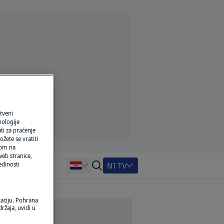
tveni
nologije
ti za praćenje
žete se vratiti
ikom na
eb stranice,
N1 TV
edinosti
kaciju. Pohrana
ržaja, uvidi u