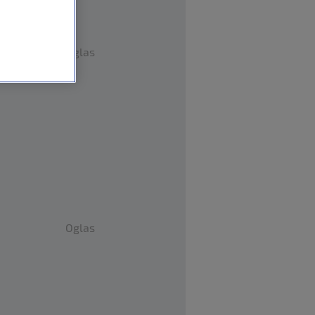
Oglas
Oglas