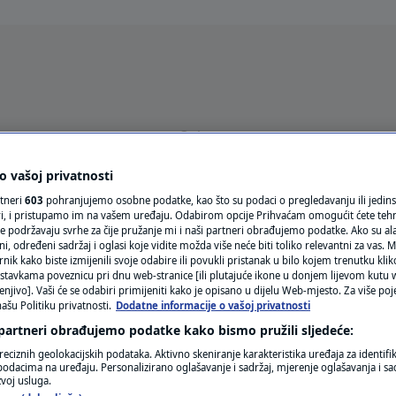
Oglas
 vašoj privatnosti
rtneri
603
pohranjujemo osobne podatke, kao što su podaci o pregledavanju ili jedins
ori, i pristupamo im na vašem uređaju. Odabirom opcije Prihvaćam omogućit ćete teh
e podržavaju svrhe za čije pružanje mi i naši partneri obrađujemo podatke. Ako su ala
 određeni sadržaj i oglasi koje vidite možda više neće biti toliko relevantni za vas. Mo
rnik kako biste izmijenili svoje odabire ili povukli pristanak u bilo kojem trenutku kl
stavkama poveznicu pri dnu web-stranice [ili plutajuće ikone u donjem lijevom kutu w
VRIJEME
enjivo]. Vaši će se odabiri primijeniti kako je opisano u dijelu Web-mjesto. Za više poj
ašu Politiku privatnosti.
Dodatne informacije o vašoj privatnosti
N1 TEME
 partneri obrađujemo podatke kako bismo pružili sljedeće:
reciznih geolokacijskih podataka. Aktivno skeniranje karakteristika uređaja za identifi
REGIJA
p podacima na uređaju. Personalizirano oglašavanje i sadržaj, mjerenje oglašavanja i sad
zvoj usluga.