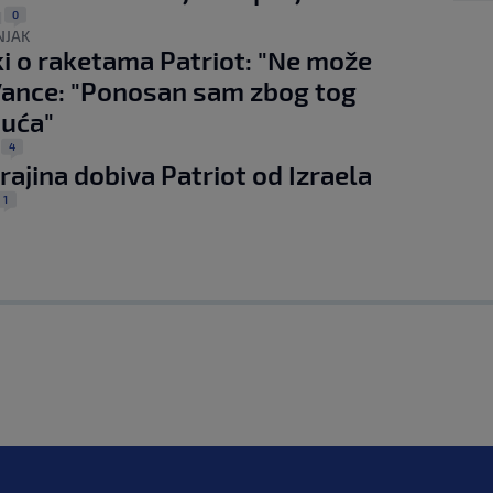
0
|
NJAK
i o raketama Patriot: "Ne može
Vance: "Ponosan sam zbog tog
nuća"
4
|
rajina dobiva Patriot od Izraela
1