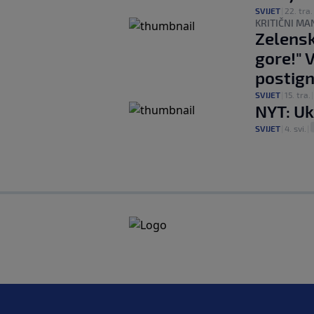
SVIJET
|
22. tra.
KRITIČNI MA
Zelensk
gore!" 
postig
SVIJET
|
15. tra.
NYT: Uk
SVIJET
|
4. svi.
|