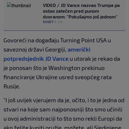
VIDEO / JD Vance nazvao Trumpa pa
ostao zatečen pred punom
dvoranom: "Pokušajmo još jednom"
SVIJET
8. tra.
|
Govoreći na događaju Turning Point USA u
saveznoj državi Georgiji,
američki
potpredsjednik JD Vance
u utorak je rekao da
je ponosan što je Washington prekinuo
financiranje Ukrajine usred sveopćeg rata
Rusije.
"I još uvijek vjerujem da je, očito, i to je jedna od
stvari na koje sam najponosniji što smo učinili
u ovoj administraciji to što smo rekli Europi da
ako želite kupiti oružje, možete, ali Sjedinjene