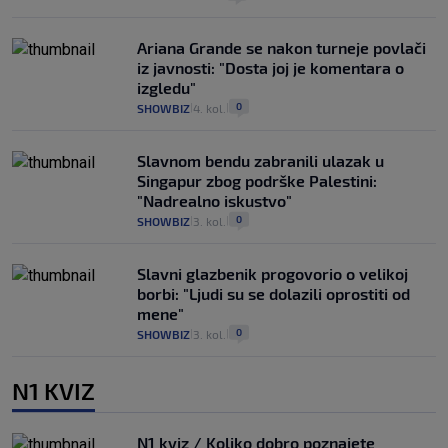
Ariana Grande se nakon turneje povlači
iz javnosti: "Dosta joj je komentara o
izgledu"
0
SHOWBIZ
4. kol.
|
|
Slavnom bendu zabranili ulazak u
Singapur zbog podrške Palestini:
"Nadrealno iskustvo"
0
SHOWBIZ
3. kol.
|
|
Slavni glazbenik progovorio o velikoj
borbi: "Ljudi su se dolazili oprostiti od
mene"
0
SHOWBIZ
3. kol.
|
|
N1 KVIZ
N1 kviz / Koliko dobro poznajete