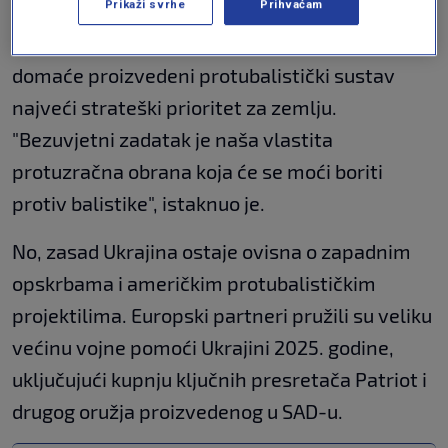
Prikaži svrhe
Prihvaćam
Ranije ovog tjedna, Zelenski je izjavio da je
domaće proizvedeni protubalistički sustav
najveći strateški prioritet za zemlju.
"Bezuvjetni zadatak je naša vlastita
protuzračna obrana koja će se moći boriti
protiv balistike", istaknuo je.
No, zasad Ukrajina ostaje ovisna o zapadnim
opskrbama i američkim protubalističkim
projektilima. Europski partneri pružili su veliku
većinu vojne pomoći Ukrajini 2025. godine,
uključujući kupnju ključnih presretača Patriot i
drugog oružja proizvedenog u SAD-u.