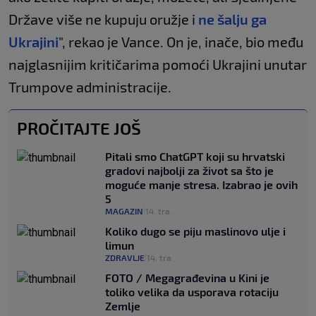
Države više ne kupuju oružje i
ne šalju ga
Ukrajini
", rekao je Vance. On je, inače, bio među
najglasnijim kritičarima pomoći Ukrajini unutar
Trumpove administracije.
PROČITAJTE JOŠ
Pitali smo ChatGPT koji su hrvatski
gradovi najbolji za život sa što je
moguće manje stresa. Izabrao je ovih
5
MAGAZIN
14. tra.
|
Koliko dugo se piju maslinovo ulje i
limun
ZDRAVLJE
14. tra.
|
FOTO / Megagrađevina u Kini je
toliko velika da usporava rotaciju
Zemlje