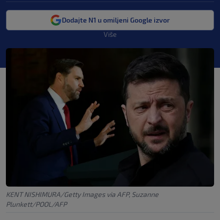
Dodajte N1 u omiljeni Google izvor
Više
KENT NISHIMURA/Getty Images via AFP, Suzanne
Plunkett/POOL/AFP