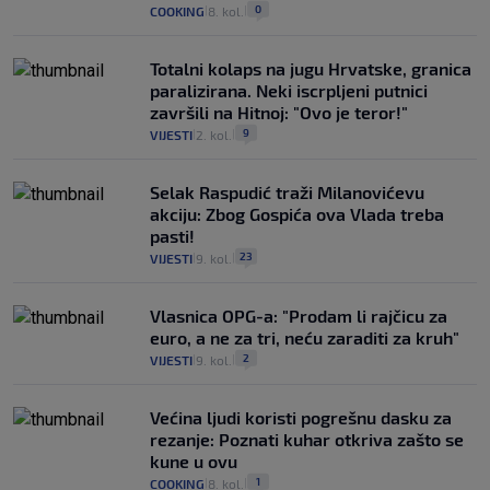
0
COOKING
8. kol.
|
|
Totalni kolaps na jugu Hrvatske, granica
paralizirana. Neki iscrpljeni putnici
završili na Hitnoj: "Ovo je teror!"
9
VIJESTI
2. kol.
|
|
Selak Raspudić traži Milanovićevu
akciju: Zbog Gospića ova Vlada treba
pasti!
23
VIJESTI
9. kol.
|
|
Vlasnica OPG-a: "Prodam li rajčicu za
euro, a ne za tri, neću zaraditi za kruh"
2
VIJESTI
9. kol.
|
|
Većina ljudi koristi pogrešnu dasku za
rezanje: Poznati kuhar otkriva zašto se
kune u ovu
1
COOKING
8. kol.
|
|