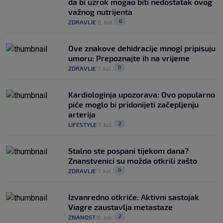
da bi uzrok mogao biti nedostatak ovog
važnog nutrijenta
0
ZDRAVLJE
8. kol.
|
|
Ove znakove dehidracije mnogi pripisuju
umoru: Prepoznajte ih na vrijeme
0
ZDRAVLJE
7. kol.
|
|
Kardiologinja upozorava: Ovo popularno
piće moglo bi pridonijeti začepljenju
arterija
2
LIFESTYLE
7. kol.
|
|
Stalno ste pospani tijekom dana?
Znanstvenici su možda otkrili zašto
0
ZDRAVLJE
7. kol.
|
|
Izvanredno otkriće: Aktivni sastojak
Viagre zaustavlja metastaze
2
ZNANOST
6. kol.
|
|