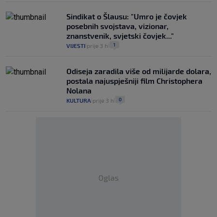
Sindikat o Šlausu: "Umro je čovjek
posebnih svojstava, vizionar,
znanstvenik, svjetski čovjek..."
1
VIJESTI
prije 3 h
|
|
Odiseja zaradila više od milijarde dolara,
postala najuspješniji film Christophera
Nolana
0
KULTURA
prije 3 h
|
|
Oglas