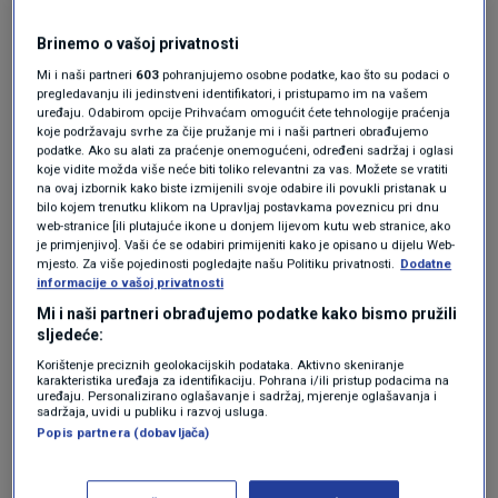
Ukrajinu. Proizvedene samo u SAD-u, one su u
Brinemo o vašoj privatnosti
ovoj fazi daleko najbolja obrana koju Ukrajina
Mi i naši partneri
603
pohranjujemo osobne podatke, kao što su podaci o
ima protiv ruskih balističkih raketa.
pregledavanju ili jedinstveni identifikatori, i pristupamo im na vašem
uređaju. Odabirom opcije Prihvaćam omogućit ćete tehnologije praćenja
koje podržavaju svrhe za čije pružanje mi i naši partneri obrađujemo
Dramatična poruka Zelenskog: Dugi
podatke. Ako su alati za praćenje onemogućeni, određeni sadržaj i oglasi
rat u Iranu za nas je problem. Prijeti
koje vidite možda više neće biti toliko relevantni za vas. Možete se vratiti
nam...
na ovaj izbornik kako biste izmijenili svoje odabire ili povukli pristanak u
bilo kojem trenutku klikom na Upravljaj postavkama poveznicu pri dnu
SVIJET
18. ožu.
|
web-stranice [ili plutajuće ikone u donjem lijevom kutu web stranice, ako
je primjenjivo]. Vaši će se odabiri primijeniti kako je opisano u dijelu Web-
mjesto. Za više pojedinosti pogledajte našu Politiku privatnosti.
Dodatne
Kijev pokušava razviti vlastitu domaću
informacije o vašoj privatnosti
protubalističku protuzračnu obranu. Ukrajinski
Mi i naši partneri obrađujemo podatke kako bismo pružili
sljedeće:
proizvođač oružja Fire Point nedavno je izjavio
Korištenje preciznih geolokacijskih podataka. Aktivno skeniranje
karakteristika uređaja za identifikaciju. Pohrana i/ili pristup podacima na
da radi na vlastitom sustavu s ciljem da bude
uređaju. Personalizirano oglašavanje i sadržaj, mjerenje oglašavanja i
sadržaja, uvidi u publiku i razvoj usluga.
spreman do sljedeće godine. Tvrtka traži
Popis partnera (dobavljača)
suradnju s europskim partnerima na području
radara, ciljanja i komunikacija, piše
Euronews
.