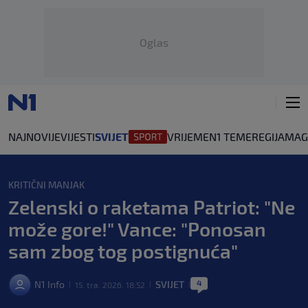
Oglas
NAJNOVIJE
VIJESTI
SVIJET
VRIJEME
N1 TEME
REGIJA
MAG
KRITIČNI MANJAK
Zelenski o raketama Patriot: "Ne
može gore!" Vance: "Ponosan
sam zbog tog postignuća"
4
N1 Info
SVIJET
15. tra. 2026. 18:52
|
|
|