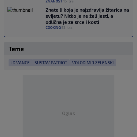
ZNANOST
15. tra.
|
Znate li koja je najzdravija žitarica na
svijetu? Nitko je ne želi jesti, a
odlična je za srce i kosti
COOKING
13. tra.
|
Teme
JD VANCE
SUSTAV PATRIOT
VOLODIMIR ZELENSKI
Oglas