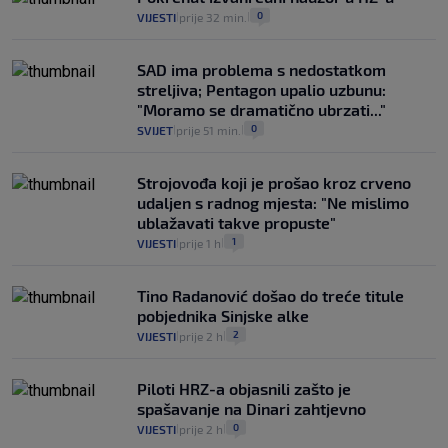
0
VIJESTI
prije 32 min.
|
|
SAD ima problema s nedostatkom
streljiva; Pentagon upalio uzbunu:
"Moramo se dramatično ubrzati..."
0
SVIJET
prije 51 min.
|
|
Strojovođa koji je prošao kroz crveno
udaljen s radnog mjesta: "Ne mislimo
ublažavati takve propuste"
1
VIJESTI
prije 1 h
|
|
Tino Radanović došao do treće titule
pobjednika Sinjske alke
2
VIJESTI
prije 2 h
|
|
Piloti HRZ-a objasnili zašto je
spašavanje na Dinari zahtjevno
0
VIJESTI
prije 2 h
|
|