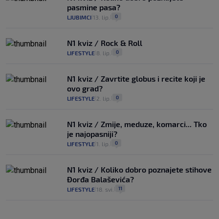
pasmine pasa?
0
LJUBIMCI
13. lip.
|
|
N1 kviz / Rock & Roll
0
LIFESTYLE
8. lip.
|
|
N1 kviz / Zavrtite globus i recite koji je
ovo grad?
0
LIFESTYLE
2. lip.
|
|
N1 kviz / Zmije, meduze, komarci... Tko
je najopasniji?
0
LIFESTYLE
1. lip.
|
|
N1 kviz / Koliko dobro poznajete stihove
Đorđa Balaševića?
11
LIFESTYLE
18. svi.
|
|