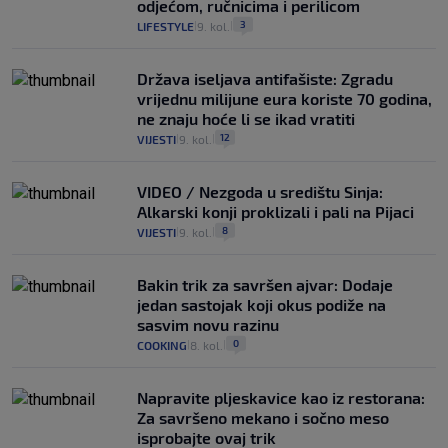
odjećom, ručnicima i perilicom
3
LIFESTYLE
9. kol.
|
|
Država iseljava antifašiste: Zgradu
vrijednu milijune eura koriste 70 godina,
ne znaju hoće li se ikad vratiti
12
VIJESTI
9. kol.
|
|
VIDEO / Nezgoda u središtu Sinja:
Alkarski konji proklizali i pali na Pijaci
8
VIJESTI
9. kol.
|
|
Bakin trik za savršen ajvar: Dodaje
jedan sastojak koji okus podiže na
sasvim novu razinu
0
COOKING
8. kol.
|
|
Napravite pljeskavice kao iz restorana:
Za savršeno mekano i sočno meso
isprobajte ovaj trik