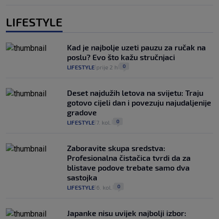
LIFESTYLE
Kad je najbolje uzeti pauzu za ručak na
poslu? Evo što kažu stručnjaci
0
LIFESTYLE
prije 2 h
|
|
Deset najdužih letova na svijetu: Traju
gotovo cijeli dan i povezuju najudaljenije
gradove
0
LIFESTYLE
7. kol.
|
|
Zaboravite skupa sredstva:
Profesionalna čistačica tvrdi da za
blistave podove trebate samo dva
sastojka
0
LIFESTYLE
6. kol.
|
|
Japanke nisu uvijek najbolji izbor: