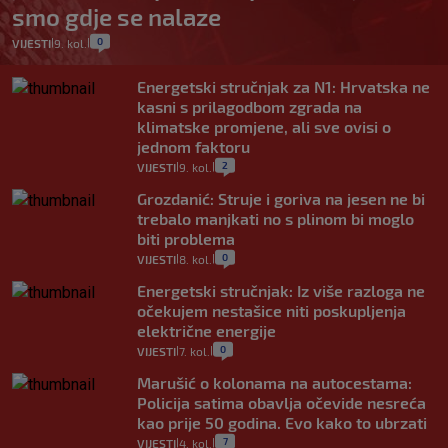
smo gdje se nalaze
0
VIJESTI
9. kol.
|
|
Energetski stručnjak za N1: Hrvatska ne
kasni s prilagodbom zgrada na
klimatske promjene, ali sve ovisi o
jednom faktoru
2
VIJESTI
9. kol.
|
|
Grozdanić: Struje i goriva na jesen ne bi
trebalo manjkati no s plinom bi moglo
biti problema
0
VIJESTI
8. kol.
|
|
Energetski stručnjak: Iz više razloga ne
očekujem nestašice niti poskupljenja
električne energije
0
VIJESTI
7. kol.
|
|
Marušić o kolonama na autocestama:
Policija satima obavlja očevide nesreća
kao prije 50 godina. Evo kako to ubrzati
7
VIJESTI
4. kol.
|
|