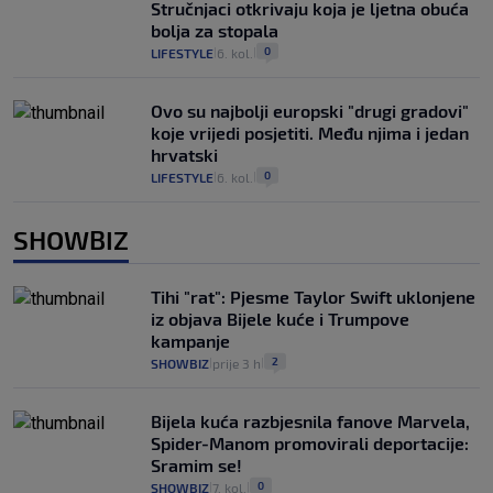
Stručnjaci otkrivaju koja je ljetna obuća
bolja za stopala
0
LIFESTYLE
6. kol.
|
|
Ovo su najbolji europski "drugi gradovi"
koje vrijedi posjetiti. Među njima i jedan
hrvatski
0
LIFESTYLE
6. kol.
|
|
SHOWBIZ
Tihi "rat": Pjesme Taylor Swift uklonjene
iz objava Bijele kuće i Trumpove
kampanje
2
SHOWBIZ
prije 3 h
|
|
Bijela kuća razbjesnila fanove Marvela,
Spider-Manom promovirali deportacije:
Sramim se!
0
SHOWBIZ
7. kol.
|
|