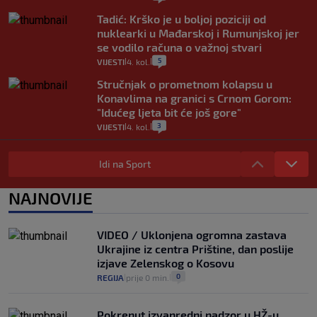
Tadić: Krško je u boljoj poziciji od
nuklearki u Mađarskoj i Rumunjskoj jer
se vodilo računa o važnoj stvari
5
VIJESTI
4. kol.
|
|
Stručnjak o prometnom kolapsu u
Konavlima na granici s Crnom Gorom:
"Idućeg ljeta bit će još gore"
3
VIJESTI
4. kol.
|
|
Iz Hrvatske u Italiju može se i preko
mora. Provjerili smo brodske linije i
Idi na Sport
cijene
2
VIJESTI
3. kol.
NAJNOVIJE
|
|
Uzgajivač objasnio zašto kilogram
rajčica košta deset eura: "Nećete ih
VIDEO / Uklonjena ogromna zastava
vidjeti na akcijama u trgovinama"
Ukrajine iz centra Prištine, dan poslije
8
VIJESTI
3. kol.
|
|
izjave Zelenskog o Kosovu
0
REGIJA
prije 0 min.
|
|
Pokrenut izvanredni nadzor u HŽ-u