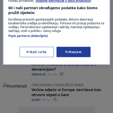
Politiku privatnosti.
Dodatne informacije o vašoj privatnosti
KLIMATSKA KRIZA
Mi i naši partneri obrađujemo podatke kako bismo
0,1 posto najbogatijih iscrpilo godišnje
pružili sljedeće:
emisije CO2 u tri dana
0
KLIMATSKE PROMJENE
|
10. sij.
|
Korištenje preciznih geolokacijskih podataka. Aktivno skeniranje
karakteristika uređaja za identifikaciju. Pohrana i/ili pristup podacima na
uređaju. Personalizirano oglašavanje i sadržaj, mjerenje oglašavanja i
KAKO MIJENJA MORE?
sadržaja, uvidi u publiku i razvoj usluga.
Mikroplastika preplavila Jadran: Znate li
Popis partnera (dobavljača)
koliko plastičnih vlakana ispušta jedno
pranje robe?
0
KLIMATSKE PROMJENE
|
6. lis.
|
Prikaži svrhe
Prihvaćam
NEVIDLJIVA PRIJETNJA
Kako je kvaliteta zraka povezana s
demencijom?
0
ZDRAVLJE
|
26. srp.
|
(PRE)VISOKA CIJENA BRZE MODE
Većina odjeće iz Europe završava kao
otrovni otpad u Gani
1
SVIJET
|
18. lip.
|