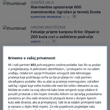
IZVJEŠĆE UN-A
Alarmantno upozorenje 600
znanstvenika: Ugrožen je temelj života
0
KLIMATSKE PROMJENE
|
8. lip.
|
GROZNO ONEĆIŠĆENJE
Fekalije prijete kanjonu Krke: Otpad iz
200 kuća curi u zaštićeno područje
1
VIJESTI
|
11. svi.
|
Brinemo o vašoj privatnosti
Mi i naši partneri
603
pohranjujemo osobne podatke, kao što su podaci
o pregledavanju ili jedinstveni identifikatori, i pristupamo im na vašem
uređaju. Odabirom opcije Prihvaćam omogućit ćete tehnologije
praćenja koje podržavaju svrhe za čije pružanje mi i naši partneri
Oglas
obrađujemo podatke. Ako su alati za praćenje onemogućeni, određeni
sadržaj i oglasi koje vidite možda više neće biti toliko relevantni za vas.
Možete se vratiti na ovaj izbornik kako biste izmijenili svoje odabire ili
povukli pristanak u bilo kojem trenutku klikom na Upravljaj postavkama
poveznicu pri dnu web-stranice [ili plutajuće ikone u donjem lijevom
kutu web stranice, ako je primjenjivo]. Vaši će se odabiri primijeniti kako
je opisano u dijelu Web-mjesto. Za više pojedinosti pogledajte našu