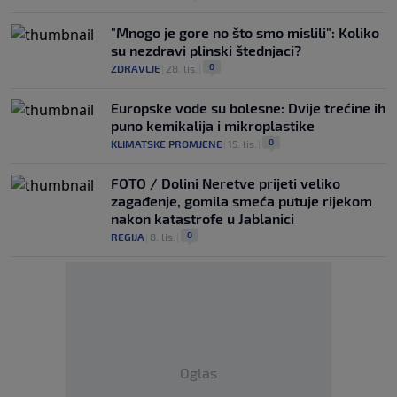
"Mnogo je gore no što smo mislili": Koliko
su nezdravi plinski štednjaci?
0
ZDRAVLJE
|
28. lis.
|
Europske vode su bolesne: Dvije trećine ih
puno kemikalija i mikroplastike
0
KLIMATSKE PROMJENE
|
15. lis.
|
FOTO / Dolini Neretve prijeti veliko
zagađenje, gomila smeća putuje rijekom
nakon katastrofe u Jablanici
0
REGIJA
|
8. lis.
|
Oglas