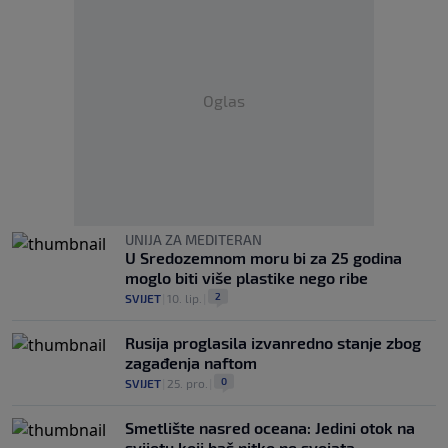
Oglas
UNIJA ZA MEDITERAN
U Sredozemnom moru bi za 25 godina
moglo biti više plastike nego ribe
2
SVIJET
|
10. lip.
|
Rusija proglasila izvanredno stanje zbog
zagađenja naftom
0
SVIJET
|
25. pro.
|
Smetlište nasred oceana: Jedini otok na
svijetu koji baš nitko ne svojata