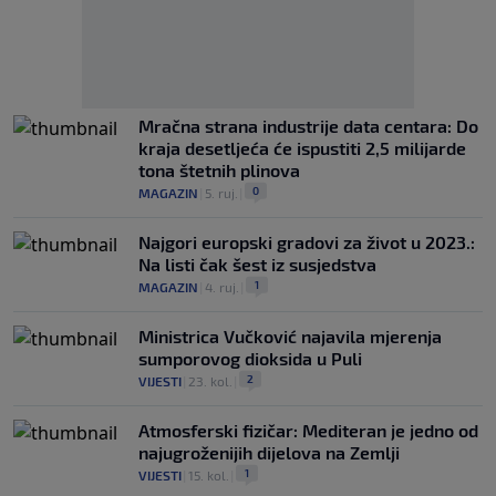
Mračna strana industrije data centara: Do
kraja desetljeća će ispustiti 2,5 milijarde
tona štetnih plinova
0
MAGAZIN
|
5. ruj.
|
Najgori europski gradovi za život u 2023.:
Na listi čak šest iz susjedstva
1
MAGAZIN
|
4. ruj.
|
Ministrica Vučković najavila mjerenja
sumporovog dioksida u Puli
2
VIJESTI
|
23. kol.
|
Atmosferski fizičar: Mediteran je jedno od
najugroženijih dijelova na Zemlji
1
VIJESTI
|
15. kol.
|