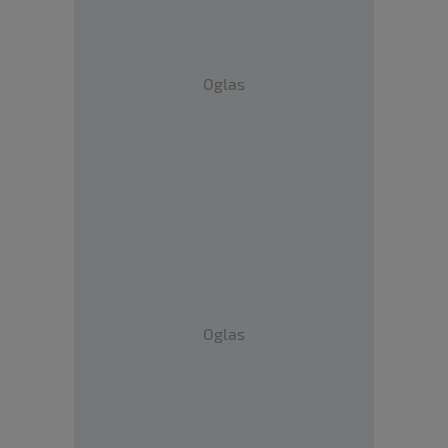
Oglas
Oglas