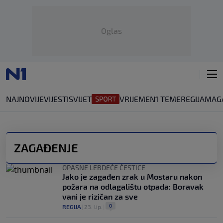
Oglas
NAJNOVIJE
VIJESTI
SVIJET
VRIJEME
N1 TEME
REGIJA
MAG
ZAGAĐENJE
OPASNE LEBDEĆE ČESTICE
Jako je zagađen zrak u Mostaru nakon
požara na odlagalištu otpada: Boravak
vani je rizičan za sve
0
REGIJA
|
23. lip.
|