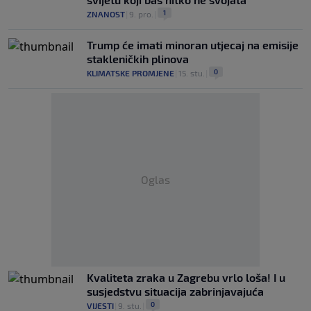
1
ZNANOST
|
9. pro.
|
Trump će imati minoran utjecaj na emisije
stakleničkih plinova
0
KLIMATSKE PROMJENE
|
15. stu.
|
Oglas
Kvaliteta zraka u Zagrebu vrlo loša! I u
susjedstvu situacija zabrinjavajuća
0
VIJESTI
|
9. stu.
|