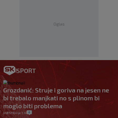
Oglas
SPORT
Grozdanić: Struje i goriva na jesen ne
bi trebalo manjkati no s plinom bi
moglo biti problema
0
VIJESTI
prije 3 h
|
|