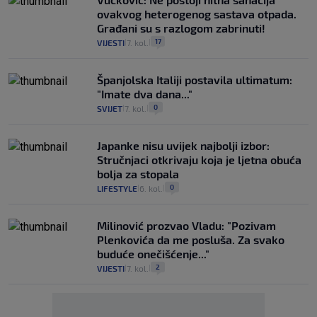
ovakvog heterogenog sastava otpada.
Građani su s razlogom zabrinuti!
17
VIJESTI
7. kol.
|
|
Španjolska Italiji postavila ultimatum:
"Imate dva dana..."
0
SVIJET
7. kol.
|
|
Japanke nisu uvijek najbolji izbor:
Stručnjaci otkrivaju koja je ljetna obuća
bolja za stopala
0
LIFESTYLE
6. kol.
|
|
Milinović prozvao Vladu: "Pozivam
Plenkovića da me posluša. Za svako
buduće onečišćenje..."
2
VIJESTI
7. kol.
|
|