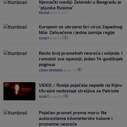
Njemački mediji: Zelenski u Beogradu je
"pljuska Rusima"
REGIJA
prije 51 min
|
Europom se ubrzano širi virus Zapadnog
Nila: Zahvaćena i jedna zemlja regije
0
SVIJET
prije 1 h
|
|
Raste broj prometnih nesreća i ozljeda: I
romobili sve opasniji, jedan 14-godišnjak
poginuo
0
CRNA KRONIKA
prije 1 h
|
|
VIDEO / Rusija pojačala napade na Kijev:
Ukrajini nedostaje streljiva za Patriote
0
SVIJET
prije 2 h
|
|
Pojačan promet prema moru: Na
autocestama kilometarske kolone i
prometne nesreće