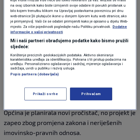
na ovaj izbornik kako biste izmijenili svoje odabire ili povukli pristanak u
bilo kojem trenutku klikom na Upravljaj postavkama poveznicu pri dnu
Mikroplastika preplavila Jadran:
web-stranice [ili plutajuće ikone u donjem lijevom kutu web stranice, ako
Znate li koliko plastičnih vlakana
je primjenjivo]. Vaši će se odabiri primijeniti kako je opisano u dijelu Web-
ispušta jedno pranje robe?
mjesto. Za više pojedinosti pogledajte našu Politiku privatnosti.
Dodatne
informacije o vašoj privatnosti
KLIMATSKE PROMJENE
6. lis.
|
Mi i naši partneri obrađujemo podatke kako bismo pružili
sljedeće:
Inspekcija je još 2019. utvrdila da se
problem
Korištenje preciznih geolokacijskih podataka. Aktivno skeniranje
karakteristika uređaja za identifikaciju. Pohrana i/ili pristup podacima na
nalazi na zaštićenom području, a
Državni
uređaju. Personalizirano oglašavanje i sadržaj, mjerenje oglašavanja i
sadržaja, uvidi u publiku i razvoj usluga.
inspektorat najavio je novi nadzor
.
Popis partnera (dobavljača)
Mještani tvrde da postojeći sustav, izgrađen
Prikaži svrhe
Prihvaćam
1999. za manje naselje, odavno nije dovoljan.
Općina je planirala novi pročistač, no projekt je
zapeo zbog promjena zakona i neriješenih
imovinsko-pravnih odnosa.