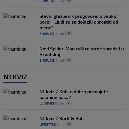
0
SHOWBIZ
3. kol.
|
|
Slavni glazbenik progovorio o velikoj
borbi: "Ljudi su se dolazili oprostiti od
mene"
0
SHOWBIZ
3. kol.
|
|
Novi Spider-Man ruši rekorde zarade i u
Hrvatskoj
0
SHOWBIZ
3. kol.
|
|
N1 KVIZ
N1 kviz / Koliko dobro poznajete
pasmine pasa?
0
LJUBIMCI
13. lip.
|
|
N1 kviz / Rock & Roll
0
LIFESTYLE
8. lip.
|
|