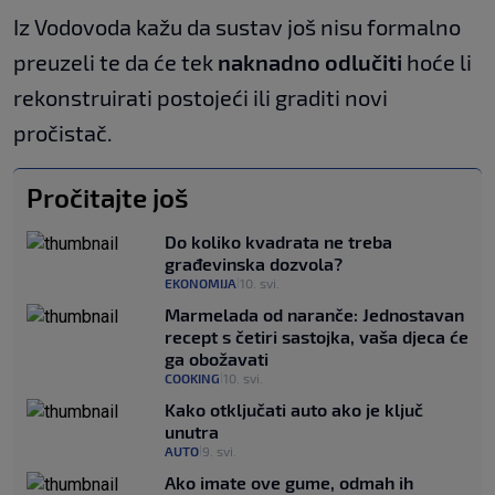
Iz Vodovoda kažu da sustav još nisu formalno
preuzeli te da će tek
naknadno odlučiti
hoće li
rekonstruirati postojeći ili graditi novi
pročistač.
Pročitajte još
Do koliko kvadrata ne treba
građevinska dozvola?
EKONOMIJA
10. svi.
|
Marmelada od naranče: Jednostavan
recept s četiri sastojka, vaša djeca će
ga obožavati
COOKING
10. svi.
|
Kako otključati auto ako je ključ
unutra
AUTO
9. svi.
|
Ako imate ove gume, odmah ih