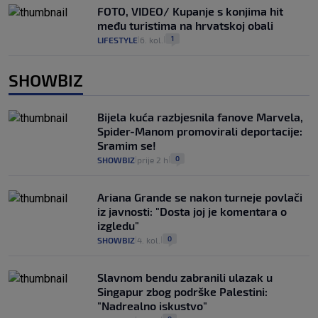
FOTO, VIDEO/ Kupanje s konjima hit
među turistima na hrvatskoj obali
1
LIFESTYLE
6. kol.
|
|
SHOWBIZ
Bijela kuća razbjesnila fanove Marvela,
Spider-Manom promovirali deportacije:
Sramim se!
0
SHOWBIZ
prije 2 h
|
|
Ariana Grande se nakon turneje povlači
iz javnosti: "Dosta joj je komentara o
izgledu"
0
SHOWBIZ
4. kol.
|
|
Slavnom bendu zabranili ulazak u
Singapur zbog podrške Palestini:
"Nadrealno iskustvo"