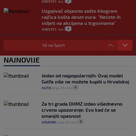
2
VIJESTI
3. kol.
|
|
Uzgajivač objasnio zašto kilogram
rajčica košta deset eura: "Nećete ih
vidjeti na akcijama u trgovinama"
8
VIJESTI
3. kol.
|
|
Selidba je jedno od stresnijih iskustava.
Evo aktualnih cijena i nekoliko savjeta
Idi na Sport
da prođe što lakše i jeftinije
0
VIJESTI
2. kol.
NAJNOVIJE
|
|
Izračunali smo koliko košta putovanje
automobilom na Hvar iz Zagreba, a
Jedan od najpopularnijih: Ovaj model
koliko iz Osijeka
Golfa više ne možete kupiti u Hrvatskoj
14
VIJESTI
2. kol.
|
|
0
AUTO
prije 23 min
|
|
Za tri grada DHMZ izdao višednevno
crveno upozorenje: Evo kad će se
smanjiti opasnost
0
VRIJEME
prije 39 min
|
|