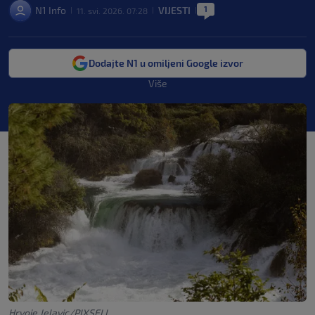
1
N1 Info
VIJESTI
11. svi. 2026. 07:28
|
|
|
Dodajte N1 u omiljeni Google izvor
Više
Hrvoje Jelavic/PIXSELL