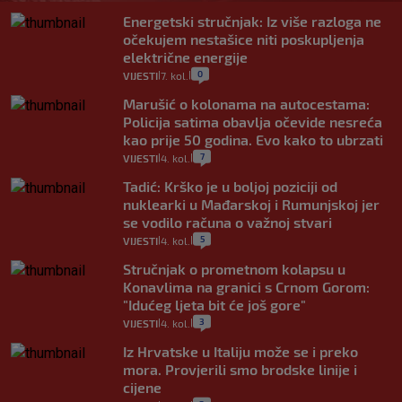
Energetski stručnjak: Iz više razloga ne
očekujem nestašice niti poskupljenja
električne energije
0
VIJESTI
7. kol.
|
|
Marušić o kolonama na autocestama:
Policija satima obavlja očevide nesreća
kao prije 50 godina. Evo kako to ubrzati
7
VIJESTI
4. kol.
|
|
Tadić: Krško je u boljoj poziciji od
nuklearki u Mađarskoj i Rumunjskoj jer
se vodilo računa o važnoj stvari
5
VIJESTI
4. kol.
|
|
Stručnjak o prometnom kolapsu u
Konavlima na granici s Crnom Gorom:
"Idućeg ljeta bit će još gore"
3
VIJESTI
4. kol.
|
|
Iz Hrvatske u Italiju može se i preko
mora. Provjerili smo brodske linije i
cijene