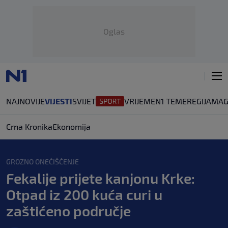
Oglas
NAJNOVIJE
VIJESTI
SVIJET
VRIJEME
N1 TEME
REGIJA
MAG
Crna Kronika
Ekonomija
GROZNO ONEĆIŠĆENJE
Fekalije prijete kanjonu Krke:
Otpad iz 200 kuća curi u
zaštićeno područje