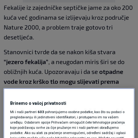
Fekalije iz zajedničke septičke jame za oko 200
kuća već godinama se izlijevaju kroz područje
Nature 2000, a problem traje gotovo tri
desetljeća.
Stanovnici tvrde da se nakon kiša stvara
“jezero fekalija”
, a neugodan miris širi se do
obližnjih kuća. Upozoravaju i da se
otpadne
vode kroz krško tlo mogu slijevati prema
kanjonu Krke
, javlja
Net.hr
.
Brinemo o vašoj privatnosti
"Kad dođe jesen i kad počnu kiše, onda tu imate
Mi i naši partneri
603
pohranjujemo osobne podatke, kao što su podaci o
čitavo jezero. To je jezero fekalija koje tu stoji
pregledavanju ili jedinstveni identifikatori, i pristupamo im na vašem
uređaju. Odabirom opcije Prihvaćam omogućit ćete tehnologije praćenja
danima, malo se povuče, pa opet", rekao je za
koje podržavaju svrhe za čije pružanje mi i naši partneri obrađujemo
podatke. Ako su alati za praćenje onemogućeni, određeni sadržaj i oglasi
RTL
Božo Šuša
iz Kistanja koji živi u blizini.
koje vidite možda više neće biti toliko relevantni za vas. Možete se vratiti