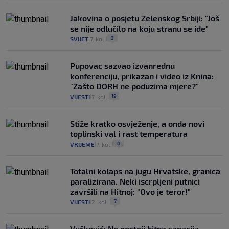
Jakovina o posjetu Zelenskog Srbiji: "Još
se nije odlučilo na koju stranu se ide"
3
SVIJET
7. kol.
|
|
Pupovac sazvao izvanrednu
konferenciju, prikazan i video iz Knina:
"Zašto DORH ne poduzima mjere?"
19
VIJESTI
7. kol.
|
|
Stiže kratko osvježenje, a onda novi
toplinski val i rast temperatura
0
VRIJEME
7. kol.
|
|
Totalni kolaps na jugu Hrvatske, granica
paralizirana. Neki iscrpljeni putnici
završili na Hitnoj: "Ovo je teror!"
7
VIJESTI
2. kol.
|
|
Vučković: Ne postoji hitna sanacija