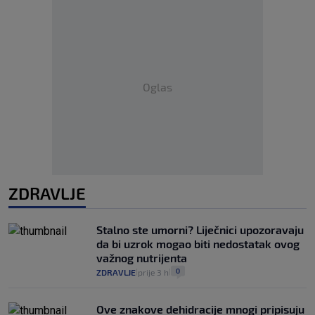
Oglas
ZDRAVLJE
Stalno ste umorni? Liječnici upozoravaju
da bi uzrok mogao biti nedostatak ovog
važnog nutrijenta
0
ZDRAVLJE
prije 3 h
|
|
Ove znakove dehidracije mnogi pripisuju