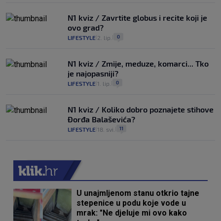
N1 kviz / Zavrtite globus i recite koji je
ovo grad?
0
LIFESTYLE
2. lip.
|
|
N1 kviz / Zmije, meduze, komarci... Tko
je najopasniji?
0
LIFESTYLE
1. lip.
|
|
N1 kviz / Koliko dobro poznajete stihove
Đorđa Balaševića?
11
LIFESTYLE
18. svi.
|
|
U unajmljenom stanu otkrio tajne
stepenice u podu koje vode u
mrak: "Ne djeluje mi ovo kako