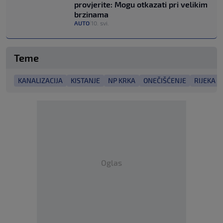
provjerite: Mogu otkazati pri velikim
brzinama
AUTO
10. svi.
|
Teme
KANALIZACIJA
KISTANJE
NP KRKA
ONEČIŠĆENJE
RIJEKA 
Oglas