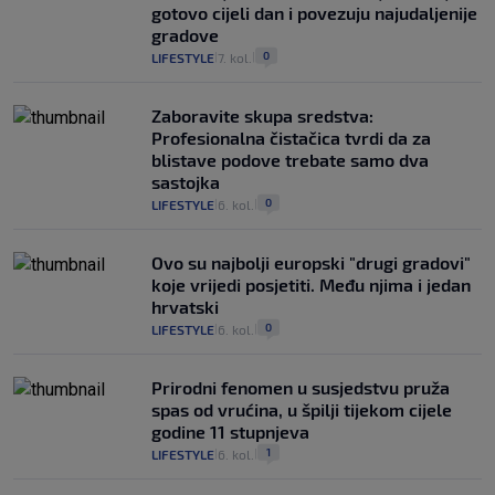
gotovo cijeli dan i povezuju najudaljenije
gradove
0
LIFESTYLE
7. kol.
|
|
Zaboravite skupa sredstva:
Profesionalna čistačica tvrdi da za
blistave podove trebate samo dva
sastojka
0
LIFESTYLE
6. kol.
|
|
Ovo su najbolji europski "drugi gradovi"
koje vrijedi posjetiti. Među njima i jedan
hrvatski
0
LIFESTYLE
6. kol.
|
|
Prirodni fenomen u susjedstvu pruža
spas od vrućina, u špilji tijekom cijele
godine 11 stupnjeva
1
LIFESTYLE
6. kol.
|
|