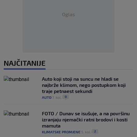
Oglas
NAJČITANIJE
Auto koji stoji na suncu ne hladi se
najbrže klimom, nego postupkom koji
traje petnaest sekundi
0
AUTO
7. kol.
|
|
FOTO / Dunav se isušuje, a na površinu
izranjaju njemački ratni brodovi i kosti
mamuta
2
KLIMATSKE PROMJENE
5. kol.
|
|