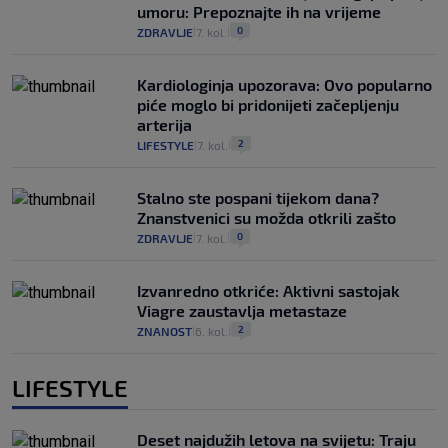
umoru: Prepoznajte ih na vrijeme
0
ZDRAVLJE
7. kol.
|
|
Kardiologinja upozorava: Ovo popularno
piće moglo bi pridonijeti začepljenju
arterija
2
LIFESTYLE
7. kol.
|
|
Stalno ste pospani tijekom dana?
Znanstvenici su možda otkrili zašto
0
ZDRAVLJE
7. kol.
|
|
Izvanredno otkriće: Aktivni sastojak
Viagre zaustavlja metastaze
2
ZNANOST
6. kol.
|
|
LIFESTYLE
Deset najdužih letova na svijetu: Traju