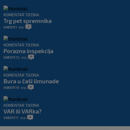
KOMENTAR TJEDNA
Trg pet spremnika
5
VIJESTI
1. kol.
|
|
KOMENTAR TJEDNA
Porazna inspekcija
11
VIJESTI
25. srp.
|
|
KOMENTAR TJEDNA
Bura u čaši limunade
0
VIJESTI
18. srp.
|
|
KOMENTAR TJEDNA
VAR ili VARka?
4
VIJESTI
11. srp.
|
|